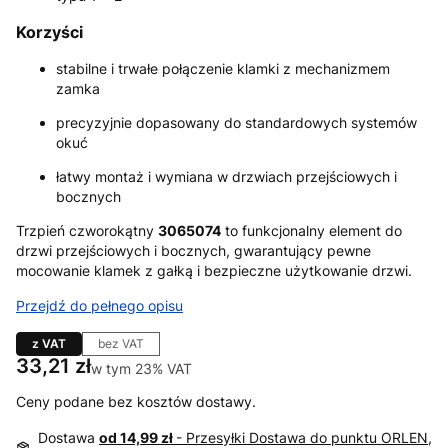
Korzyści
stabilne i trwałe połączenie klamki z mechanizmem
zamka
precyzyjnie dopasowany do standardowych systemów
okuć
łatwy montaż i wymiana w drzwiach przejściowych i
bocznych
Trzpień czworokątny
3065074
to funkcjonalny element do
drzwi przejściowych i bocznych, gwarantujący pewne
mocowanie klamek z gałką i bezpieczne użytkowanie drzwi.
Przejdź do pełnego opisu
z VAT
bez VAT
Cena
33,21 zł
w tym 23% VAT
w tym
23%
VAT
Ceny podane bez kosztów dostawy.
Dostawa
od 14,99 zł
- Przesyłki Dostawa do punktu ORLEN,