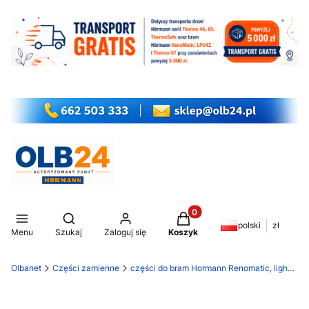
Produkty w koszyku: 0. Z
Otwórz wyszukiwarkę
polski
zł
Menu
Szukaj
Zaloguj się
Koszyk
Olbanet
Części zamienne
części do bram Hormann Renomatic, light EcoStar