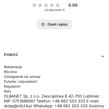
0.00
Liczba ocen: 0
Oceń i opisz
Linki w stopce
POMOC
Reklamacje
Wycena
Odstąpienie od umowy
Pytania i odpowiedzi
Regulamin
Raty
OLBANET Sp. z o.o. Zwycięstwa 8 42-700 Lubliniec
NIP: 5751888661 Telefon: +48 662 503 333 E-mail:
sklep@olb24.pl WhatsApp: +48 662 503 333 Godziny