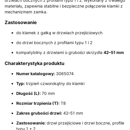
drzwiach bocznych z profilami typu 1 i 2. Wykonany z trwałego
materiału, zapewnia stabilne i bezpieczne połączenie klamki z
mechanizmem zamka.
Zastosowanie
do klamek z gałką w drzwiach przejściowych
do drzwi bocznych z profilami typu 1 i 2
kompatybilny z drzwiami o grubości skrzydła
42–51 mm
Charakterystyka produktu
Numer katalogowy:
3065074
Typ:
trzpień czworokątny do klamki
Długość (L):
70 mm
Rozmiar trzpienia (T):
T8
Zakres grubości drzwi:
42–51 mm
Zastosowanie:
drzwi przejściowe i drzwi boczne, profile
typu 1 + 2