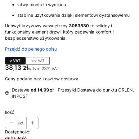
łatwy montaż i wymiana
stabilne użytkowanie dzięki elementowi dystansowemu
Uchwyt krzyżowy wewnętrzny
3053830
to solidny i
funkcjonalny element drzwi, który zapewnia komfort i
bezpieczeństwo użytkowania.
Przejdź do pełnego opisu
z VAT
bez VAT
Cena
38,13 zł
w tym 23% VAT
w tym
23%
VAT
Ceny podane bez kosztów dostawy.
Dostawa
od 14,99 zł
- Przesyłki Dostawa do punktu ORLEN,
INPOST
Ilość
szt.
Dostępność:
duża ilość