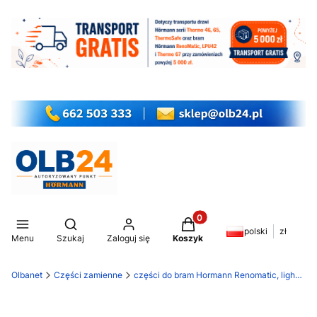
Produkty w koszyku: 0. Z
Otwórz wyszukiwarkę
polski
zł
Menu
Szukaj
Zaloguj się
Koszyk
Olbanet
Części zamienne
części do bram Hormann Renomatic, light EcoStar