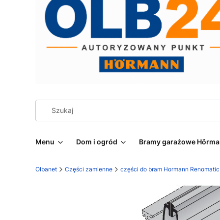
Menu
Dom i ogród
Bramy garażowe Hörm
Olbanet
Części zamienne
części do bram Hormann Renomatic, 