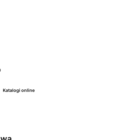
 0. Zobacz szczegóły
ł
Katalogi online
owa