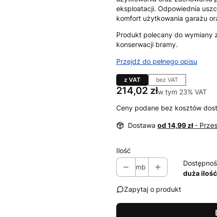
eksploatacji. Odpowiednia usz
komfort użytkowania garażu o
Produkt polecany do wymiany z
konserwacji bramy.
Przejdź do pełnego opisu
z VAT
bez VAT
Cena
214,02 zł
w tym 23% VAT
w tym
23%
VAT
Ceny podane bez kosztów dos
Dostawa
od 14,99 zł
- Prze
Ilość
Dostępnoś
mb
duża ilość
Zapytaj o produkt