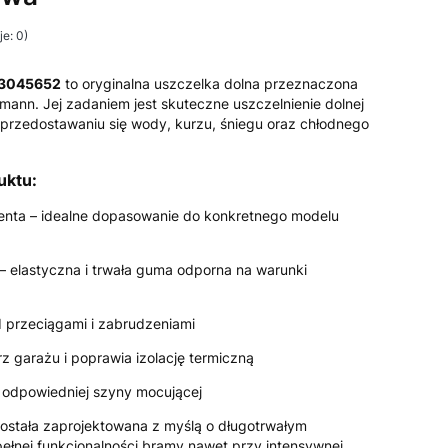
e: 0)
 3045652
to oryginalna uszczelka dolna przeznaczona
rmann
. Jej zadaniem jest skuteczne uszczelnienie dolnej
przedostawaniu się wody, kurzu, śniegu oraz chłodnego
uktu:
enta – idealne dopasowanie do konkretnego modelu
 – elastyczna i trwała guma odporna na warunki
 przeciągami i zabrudzeniami
z garażu i poprawia izolację termiczną
 odpowiedniej szyny mocującej
stała zaprojektowana z myślą o długotrwałym
ełnej funkcjonalności bramy nawet przy intensywnej