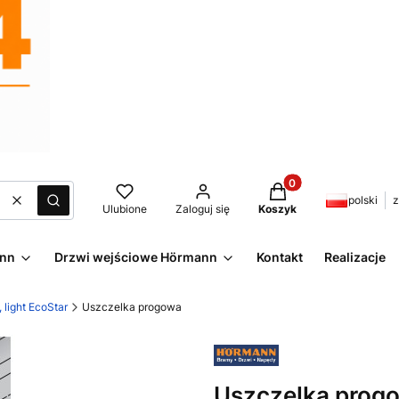
Produkty w koszyku:
polski
z
Wyczyść
Szukaj
Ulubione
Zaloguj się
Koszyk
ann
Drzwi wejściowe Hörmann
Kontakt
Realizacje
light EcoStar
Uszczelka progowa
Uszczelka prog