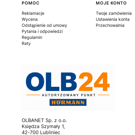
Linki w stopce
POMOC
MOJE KONTO
Reklamacje
Twoje zamówienia
Wycena
Ustawienia konta
Odstąpienie od umowy
Przechowalnia
Pytania i odpowiedzi
Regulamin
Raty
OLBANET Sp. z o.o.
Księdza Szymały 1,
42-700 Lubliniec