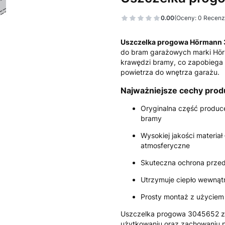
0.00
(Oceny: 0 Recenzj
Uszczelka progowa Hörmann
do bram garażowych marki
Hö
krawędzi bramy, co zapobiega 
powietrza do wnętrza garażu.
Najważniejsze cechy prod
Oryginalna część produc
bramy
Wysokiej jakości materiał
atmosferyczne
Skuteczna ochrona przed
Utrzymuje ciepło wewnątr
Prosty montaż z użyciem
Uszczelka progowa 3045652 zo
użytkowaniu oraz zachowaniu p