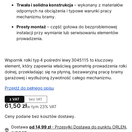
Trwała i solidna konstrukcja
– wykonany z materiałów
odpornych na obciążenia i typowe warunki pracy
mechanizmu bramy.
Prosty montaż
– część gotowa do bezproblemowej
instalacji przy wymianie lub serwisowaniu elementów
prowadzenia.
Wspornik rolki typ 4 pośredni lewy 3045115 to kluczowy
element, który zapewnia właściwą geometrię prowadzenia rolki
dolnej, przekładając się na płynną, bezawaryjną pracę bramy
garażowej i wydłużoną żywotność całego mechanizmu.
Przejdź do pełnego opisu
z VAT
bez VAT
Cena
61,50 zł
w tym 23% VAT
w tym
23%
VAT
Ceny podane bez kosztów dostawy.
Dostawa
od 14,99 zł
- Przesyłki Dostawa do punktu ORLEN,