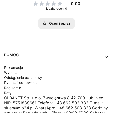
0.00
Liczba ocen: 0
Oceń i opisz
Linki w stopce
POMOC
Reklamacje
Wycena
Odstąpienie od umowy
Pytania i odpowiedzi
Regulamin
Raty
OLBANET Sp. z o.o. Zwycięstwa 8 42-700 Lubliniec
NIP: 5751888661 Telefon: +48 662 503 333 E-mail:
sklep@olb24.pl WhatsApp: +48 662 503 333 Godziny