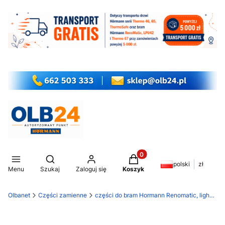
Produkty w koszyku: 0. Z
Otwórz wyszukiwarkę
polski
zł
Menu
Szukaj
Zaloguj się
Koszyk
Olbanet
Części zamienne
części do bram Hormann Renomatic, light EcoStar