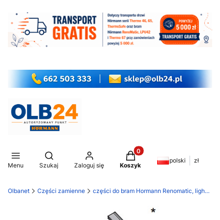
Produkty w koszyku: 0. Z
Otwórz wyszukiwarkę
polski
zł
Menu
Szukaj
Zaloguj się
Koszyk
Olbanet
Części zamienne
części do bram Hormann Renomatic, light EcoStar