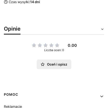
Czas wysyłki:
14 dni
Opinie
0.00
Liczba ocen: 0
Oceń i opisz
Linki w stopce
POMOC
Reklamacje