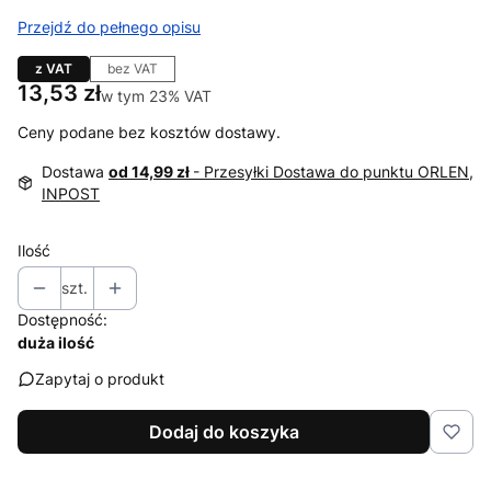
Przejdź do pełnego opisu
z VAT
bez VAT
Cena
13,53 zł
w tym 23% VAT
w tym
23%
VAT
Ceny podane bez kosztów dostawy.
Dostawa
od 14,99 zł
- Przesyłki Dostawa do punktu ORLEN,
INPOST
Ilość
szt.
Dostępność:
duża ilość
Zapytaj o produkt
Dodaj do koszyka