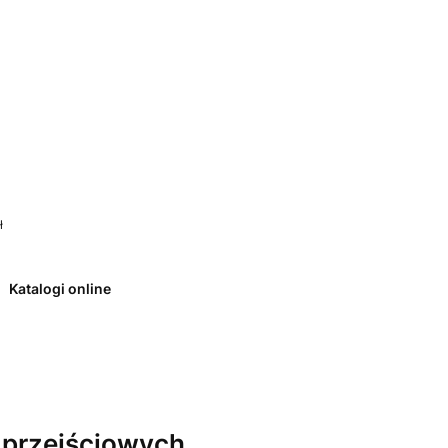
 0. Zobacz szczegóły
ł
Katalogi online
 przejściowych