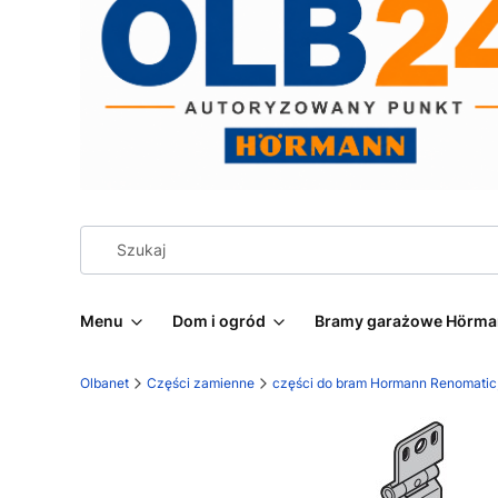
Menu
Dom i ogród
Bramy garażowe Hörm
Olbanet
Części zamienne
części do bram Hormann Renomatic, 