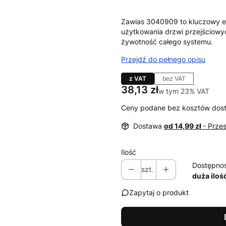
Zawias 3040909 to kluczowy el
użytkowania drzwi przejściowy
żywotność całego systemu.
Przejdź do pełnego opisu
z VAT
bez VAT
Cena
38,13 zł
w tym 23% VAT
w tym
23%
VAT
Ceny podane bez kosztów dos
Dostawa
od 14,99 zł
- Prze
Ilość
Dostępno
szt.
duża iloś
Zapytaj o produkt