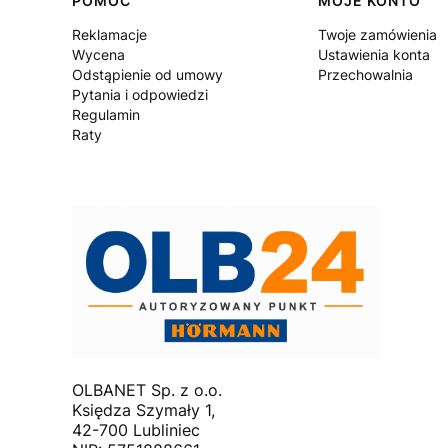
Linki w stopce
POMOC
MOJE KONTO
Reklamacje
Twoje zamówienia
Wycena
Ustawienia konta
Odstąpienie od umowy
Przechowalnia
Pytania i odpowiedzi
Regulamin
Raty
OLBANET Sp. z o.o.
Księdza Szymały 1,
42-700 Lubliniec