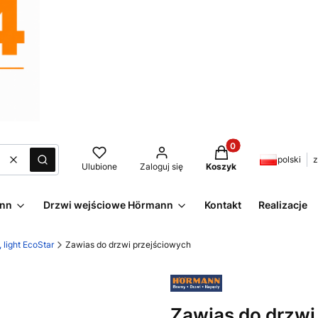
Produkty w koszyku:
polski
z
Wyczyść
Szukaj
Ulubione
Zaloguj się
Koszyk
ann
Drzwi wejściowe Hörmann
Kontakt
Realizacje
light EcoStar
Zawias do drzwi przejściowych
Zawias do drzwi