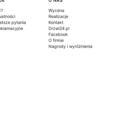
JE
O NAS
ć?
Wycena
watności
Realizacje
stsze pytania
Kontakt
eklamacyjne
Drzwi24.pl
Facebook
O firmie
Nagrody i wyróżnienia