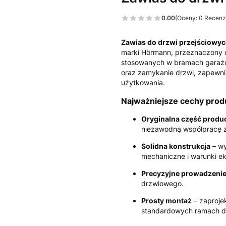
0.00
(Oceny: 0 Recenzj
Zawias do drzwi przejściow
marki
Hörmann
, przeznaczony 
stosowanych w bramach garażow
oraz zamykanie drzwi, zapewni
użytkowania.
Najważniejsze cechy prod
Oryginalna część produ
niezawodną współpracę z
Solidna konstrukcja
– wy
mechaniczne i warunki ek
Precyzyjne prowadzenie
drzwiowego.
Prosty montaż
– zaprojek
standardowych ramach dr