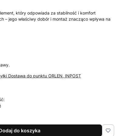
ement, który odpowiada za stabilność i komfort
ch – jego właściwy dobór i montaż znacząco wpływa na
tawy.
syłki Dostawa do punktu ORLEN, INPOST
ść:
ć
Dodaj do koszyka