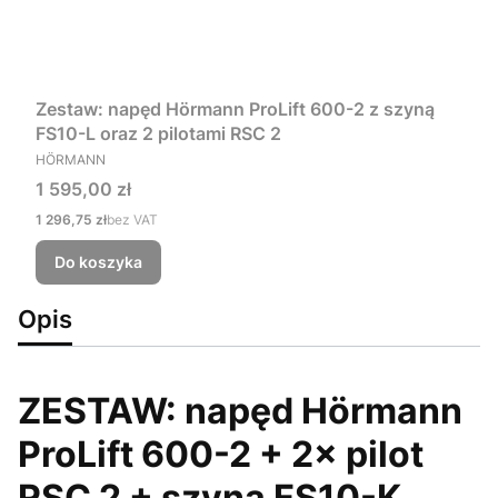
Zestaw: napęd Hörmann ProLift 600-2 z szyną
FS10-L oraz 2 pilotami RSC 2
PRODUCENT
HÖRMANN
Cena
1 595,00 zł
Cena
1 296,75 zł
bez VAT
Do koszyka
Opis
ZESTAW: napęd Hörmann
ProLift 600-2 + 2× pilot
RSC 2 + szyna FS10-K