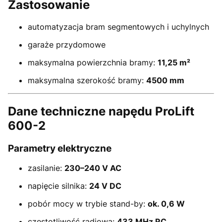
Zastosowanie
automatyzacja bram segmentowych i uchylnych
garaże przydomowe
maksymalna powierzchnia bramy:
11,25 m²
maksymalna szerokość bramy:
4500 mm
Dane techniczne napędu ProLift
600-2
Parametry elektryczne
zasilanie:
230–240 V AC
napięcie silnika:
24 V DC
pobór mocy w trybie stand-by:
ok. 0,6 W
częstotliwość radiowa:
433 MHz RC