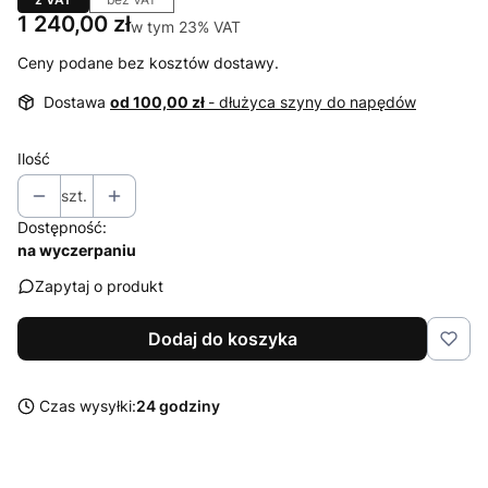
Cena
1 240,00 zł
w tym 23% VAT
w tym
23%
VAT
Ceny podane bez kosztów dostawy.
Dostawa
od 100,00 zł
- dłużyca szyny do napędów
Ilość
szt.
Dostępność:
na wyczerpaniu
Zapytaj o produkt
Dodaj do koszyka
Czas wysyłki:
24 godziny