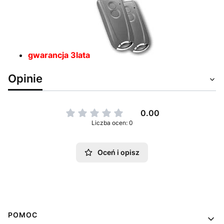
gwarancja 3lata
Opinie
0.00
Liczba ocen: 0
Oceń i opisz
Linki w stopce
POMOC