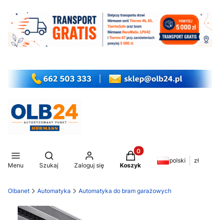
Produkty w koszyku: 0. Z
Otwórz wyszukiwarkę
polski
zł
Menu
Szukaj
Zaloguj się
Koszyk
Olbanet
Automatyka
Automatyka do bram garażowych