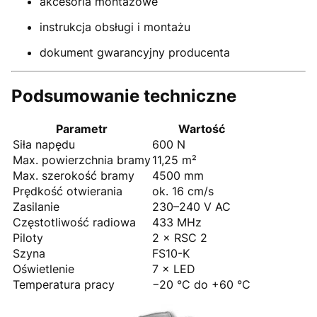
akcesoria montażowe
instrukcja obsługi i montażu
dokument gwarancyjny producenta
Podsumowanie techniczne
Parametr
Wartość
Siła napędu
600 N
Max. powierzchnia bramy
11,25 m²
Max. szerokość bramy
4500 mm
Prędkość otwierania
ok. 16 cm/s
Zasilanie
230–240 V AC
Częstotliwość radiowa
433 MHz
Piloty
2 × RSC 2
Szyna
FS10-K
Oświetlenie
7 × LED
Temperatura pracy
−20 °C do +60 °C