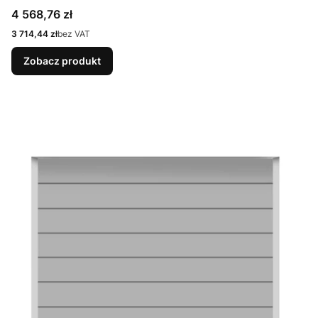
9007 Matt deluxe + Prowadzenie N
Cena
4 568,76 zł
Cena
3 714,44 zł
bez VAT
Zobacz produkt