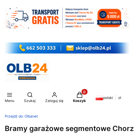
Produkty w koszyku: 0. Z
Otwórz wyszukiwarkę
polski
zł
Menu
Szukaj
Zaloguj się
Koszyk
Przejdź do:
Olbanet
Bramy garażowe segmentowe Chorzó