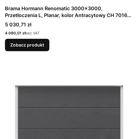
Brama Hormann Renomatic 3000x3000,
Przetłoczenia L, Planar, kolor Antracytowy CH 7016
Matt deluxe + Prowadzenie N
Cena
5 030,71 zł
Cena
4 090,01 zł
bez VAT
Zobacz produkt