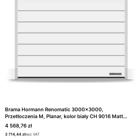
Brama Hormann Renomatic 3000x3000,
Przetłoczenia M, Planar, kolor biały CH 9016 Matt
deluxe + Prowadzenie N
Cena
4 568,76 zł
Cena
3 714,44 zł
bez VAT