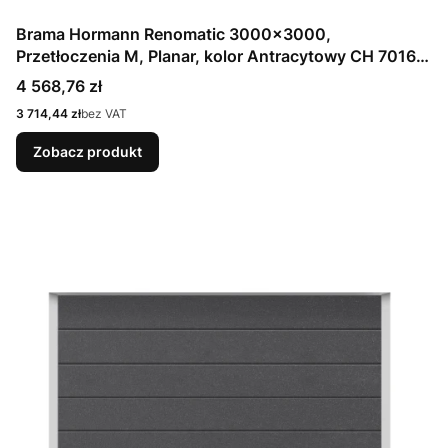
Brama Hormann Renomatic 3000x3000,
Przetłoczenia M, Planar, kolor Antracytowy CH 7016
Matt deluxe + Prowadzenie N
Cena
4 568,76 zł
Cena
3 714,44 zł
bez VAT
Zobacz produkt