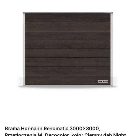
Brama Hormann Renomatic 3000x3000,
Przetłoczenia M, Decocolor, kolor Ciemny dąb Night