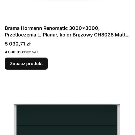
Brama Hormann Renomatic 3000x3000,
Przetłoczenia L, Planar, kolor Brązowy CH8028 Matt
deluxe + Prowadzenie N
Cena
5 030,71 zł
Cena
4 090,01 zł
bez VAT
Zobacz produkt