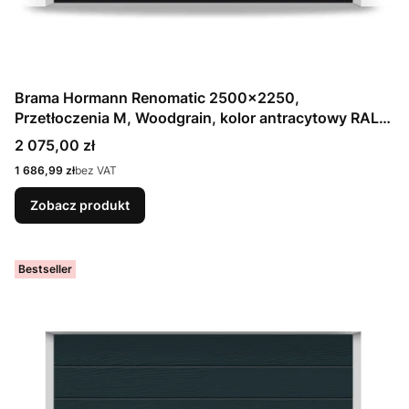
Brama Hormann Renomatic 2500x2250,
Przetłoczenia M, Woodgrain, kolor antracytowy RAL
7016 / OCYNK + Prowadzenie Z
Cena
2 075,00 zł
Cena
1 686,99 zł
bez VAT
Zobacz produkt
Bestseller