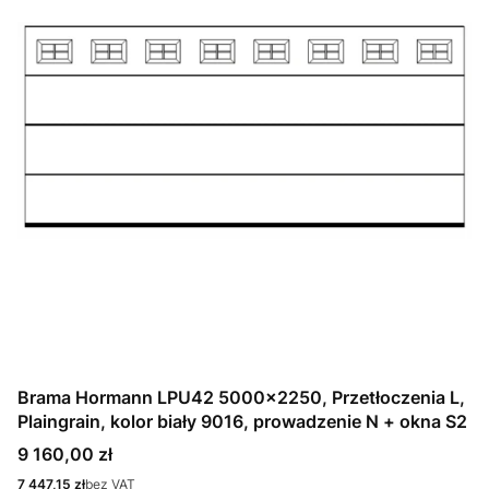
Brama Hormann LPU42 5000x2250, Przetłoczenia L,
Plaingrain, kolor biały 9016, prowadzenie N + okna S2
Cena
9 160,00 zł
Cena
7 447,15 zł
bez VAT