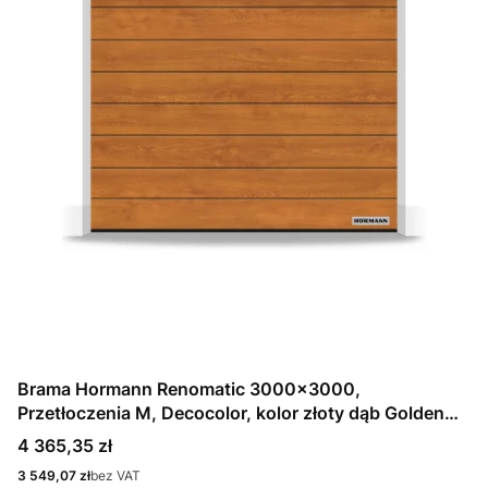
Brama Hormann Renomatic 3000x3000,
Przetłoczenia M, Decocolor, kolor złoty dąb Golden
Oak + Prowadzenie N
Cena
4 365,35 zł
Cena
3 549,07 zł
bez VAT