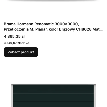
Brama Hormann Renomatic 3000x3000,
Przetłoczenia M, Planar, kolor Brązowy CH8028 Matt
deluxe + Prowadzenie N
Cena
4 365,35 zł
Cena
3 549,07 zł
bez VAT
Zobacz produkt