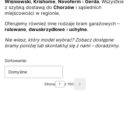
Wiśniowski
,
Krishome
,
Novoferm
i
Gerda
. Wszystkie
z szybką dostawą do
Chorzów
i sąsiednich
miejscowości w regionie.
Oferujemy również inne rodzaje bram garażowych –
rolowane
,
dwuskrzydłowe
i
uchylne
.
Nie wiesz, który model wybrać? Zobacz dostępne
bramy poniżej lub skontaktuj się z nami – doradzimy.
Lista produktów
Sortowanie:
Domyślne
Strona
z 100
Następne produkty