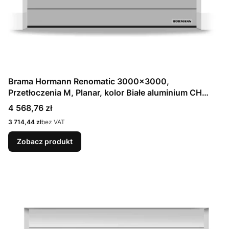
Brama Hormann Renomatic 3000x3000,
Przetłoczenia M, Planar, kolor Białe aluminium CH
9006 Matt deluxe + Prowadzenie N
Cena
4 568,76 zł
Cena
3 714,44 zł
bez VAT
Zobacz produkt