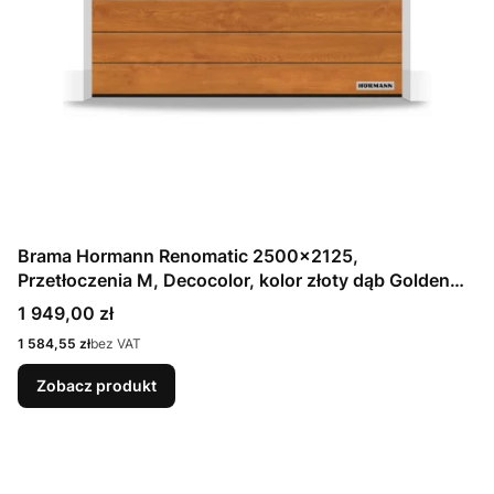
Brama Hormann Renomatic 2500x2125,
Przetłoczenia M, Decocolor, kolor złoty dąb Golden
Oak / OCYNK + Prowadzenie Z
Cena
1 949,00 zł
Cena
1 584,55 zł
bez VAT
Zobacz produkt