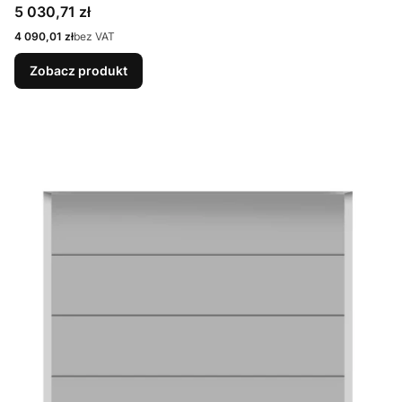
9007 Matt deluxe + Prowadzenie N
Cena
5 030,71 zł
Cena
4 090,01 zł
bez VAT
Zobacz produkt