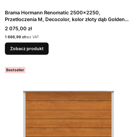
Brama Hormann Renomatic 2500x2250,
Przetłoczenia M, Decocolor, kolor złoty dąb Golden
Oak / OCYNK + Prowadzenie Z
Cena
2 075,00 zł
Cena
1 686,99 zł
bez VAT
Zobacz produkt
Bestseller