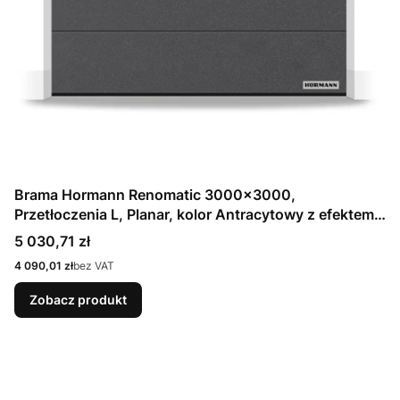
Brama Hormann Renomatic 3000x3000,
Przetłoczenia L, Planar, kolor Antracytowy z efektem
metalicznym CH 703 Matt deluxe + Prowadzenie N
Cena
5 030,71 zł
Cena
4 090,01 zł
bez VAT
Zobacz produkt