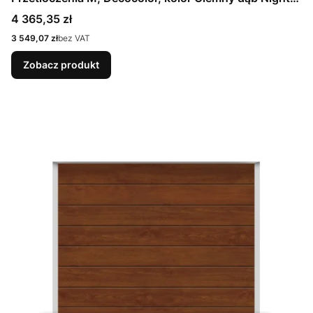
Oak + Prowadzenie N
Cena
4 365,35 zł
Cena
3 549,07 zł
bez VAT
Zobacz produkt