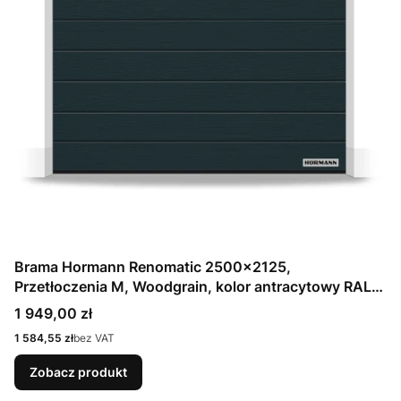
Brama Hormann Renomatic 2500x2125,
Przetłoczenia M, Woodgrain, kolor antracytowy RAL
7016 / OCYNK + Prowadzenie Z
Cena
1 949,00 zł
Cena
1 584,55 zł
bez VAT
Zobacz produkt