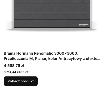
Brama Hormann Renomatic 3000x3000,
Przetłoczenia M, Planar, kolor Antracytowy z efektem
metalicznym CH 703 Matt deluxe + Prowadzenie N
Cena
4 568,76 zł
Cena
3 714,44 zł
bez VAT
Zobacz produkt