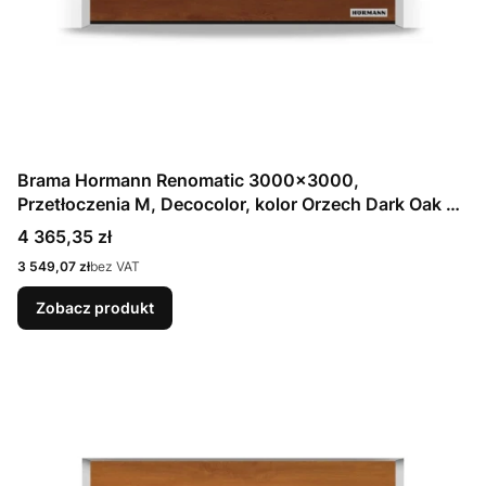
Brama Hormann Renomatic 3000x3000,
Przetłoczenia M, Decocolor, kolor Orzech Dark Oak +
Prowadzenie N
Cena
4 365,35 zł
Cena
3 549,07 zł
bez VAT
Zobacz produkt