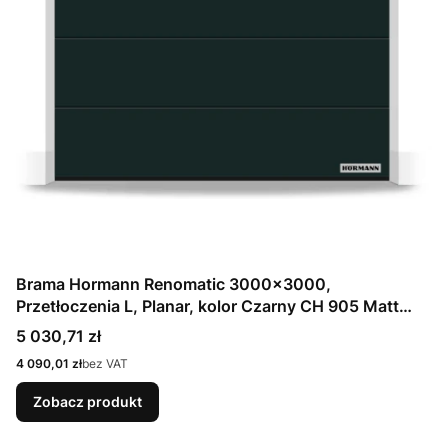
Brama Hormann Renomatic 3000x3000,
Przetłoczenia L, Planar, kolor Czarny CH 905 Matt
deluxe + Prowadzenie N
Cena
5 030,71 zł
Cena
4 090,01 zł
bez VAT
Zobacz produkt