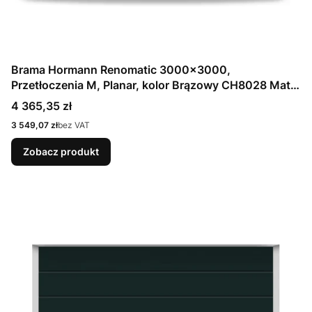
Brama Hormann Renomatic 3000x3000,
Przetłoczenia M, Planar, kolor Brązowy CH8028 Matt
deluxe + Prowadzenie N
Cena
4 365,35 zł
Cena
3 549,07 zł
bez VAT
Zobacz produkt