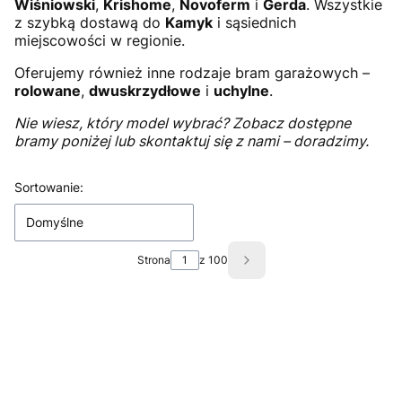
Wiśniowski
,
Krishome
,
Novoferm
i
Gerda
. Wszystkie
z szybką dostawą do
Kamyk
i sąsiednich
miejscowości w regionie.
Oferujemy również inne rodzaje bram garażowych –
rolowane
,
dwuskrzydłowe
i
uchylne
.
Nie wiesz, który model wybrać? Zobacz dostępne
bramy poniżej lub skontaktuj się z nami – doradzimy.
Lista produktów
Sortowanie:
Domyślne
Strona
z 100
Następne produkty