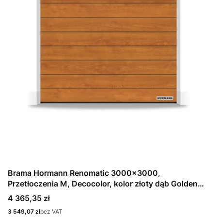
Brama Hormann Renomatic 3000x3000,
Przetłoczenia M, Decocolor, kolor złoty dąb Golden
Oak + Prowadzenie N
Cena
4 365,35 zł
Cena
3 549,07 zł
bez VAT