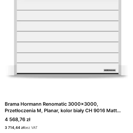
Brama Hormann Renomatic 3000x3000,
Przetłoczenia M, Planar, kolor biały CH 9016 Matt
deluxe + Prowadzenie N
Cena
4 568,76 zł
Cena
3 714,44 zł
bez VAT