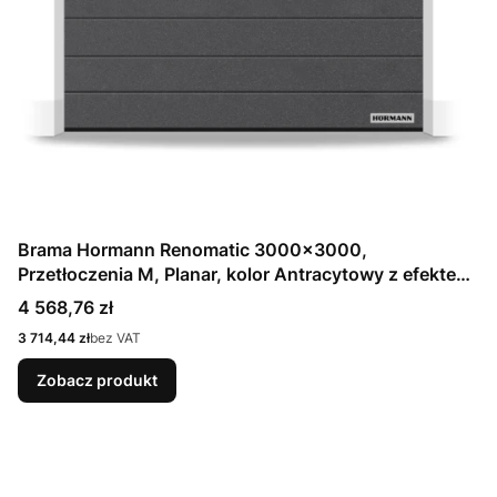
Brama Hormann Renomatic 3000x3000,
Przetłoczenia M, Planar, kolor Antracytowy z efektem
metalicznym CH 703 Matt deluxe + Prowadzenie N
Cena
4 568,76 zł
Cena
3 714,44 zł
bez VAT
Zobacz produkt