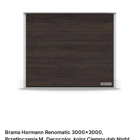
Brama Hormann Renomatic 3000x3000,
Przetłoczenia M, Decocolor, kolor Ciemny dąb Night