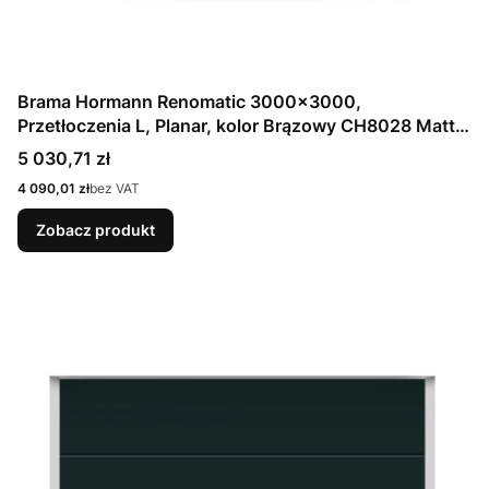
Brama Hormann Renomatic 3000x3000,
Przetłoczenia L, Planar, kolor Brązowy CH8028 Matt
deluxe + Prowadzenie N
Cena
5 030,71 zł
Cena
4 090,01 zł
bez VAT
Zobacz produkt