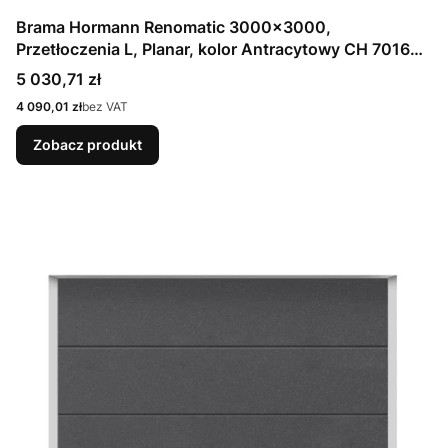
Brama Hormann Renomatic 3000x3000,
Przetłoczenia L, Planar, kolor Antracytowy CH 7016
Matt deluxe + Prowadzenie N
Cena
5 030,71 zł
Cena
4 090,01 zł
bez VAT
Zobacz produkt