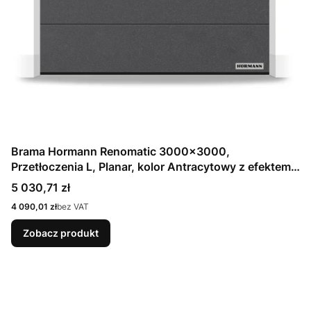
Brama Hormann Renomatic 3000x3000,
Przetłoczenia L, Planar, kolor Antracytowy z efektem
metalicznym CH 703 Matt deluxe + Prowadzenie N
Cena
5 030,71 zł
Cena
4 090,01 zł
bez VAT
Zobacz produkt