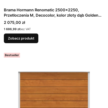
Brama Hormann Renomatic 2500x2250,
Przetłoczenia M, Decocolor, kolor złoty dąb Golden
Oak / OCYNK + Prowadzenie Z
Cena
2 075,00 zł
Cena
1 686,99 zł
bez VAT
Zobacz produkt
Bestseller