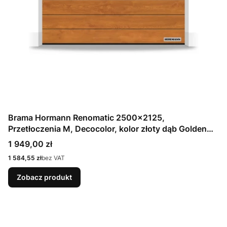
Brama Hormann Renomatic 2500x2125,
Przetłoczenia M, Decocolor, kolor złoty dąb Golden
Oak / OCYNK + Prowadzenie Z
Cena
1 949,00 zł
Cena
1 584,55 zł
bez VAT
Zobacz produkt