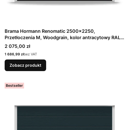
Brama Hormann Renomatic 2500x2250,
Przetłoczenia M, Woodgrain, kolor antracytowy RAL
7016 / OCYNK + Prowadzenie Z
Cena
2 075,00 zł
Cena
1 686,99 zł
bez VAT
Zobacz produkt
Bestseller