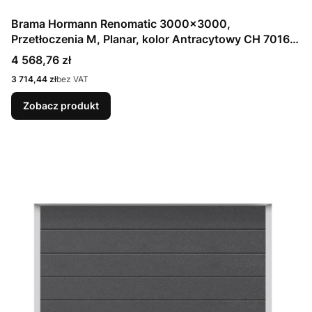
Brama Hormann Renomatic 3000x3000,
Przetłoczenia M, Planar, kolor Antracytowy CH 7016
Matt deluxe + Prowadzenie N
Cena
4 568,76 zł
Cena
3 714,44 zł
bez VAT
Zobacz produkt