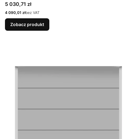
9007 Matt deluxe + Prowadzenie N
Cena
5 030,71 zł
Cena
4 090,01 zł
bez VAT
Zobacz produkt