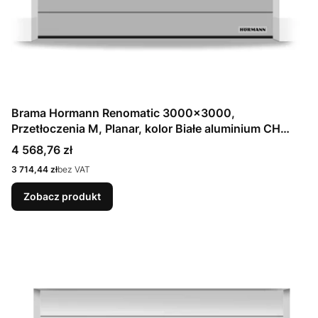
Brama Hormann Renomatic 3000x3000,
Przetłoczenia M, Planar, kolor Białe aluminium CH
9006 Matt deluxe + Prowadzenie N
Cena
4 568,76 zł
Cena
3 714,44 zł
bez VAT
Zobacz produkt