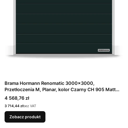
Brama Hormann Renomatic 3000x3000,
Przetłoczenia M, Planar, kolor Czarny CH 905 Matt
deluxe + Prowadzenie N
Cena
4 568,76 zł
Cena
3 714,44 zł
bez VAT
Zobacz produkt