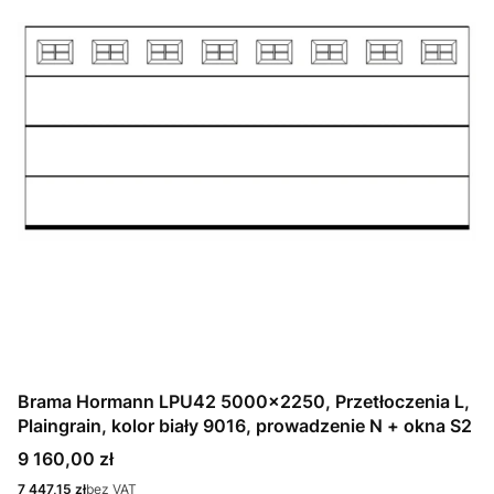
Brama Hormann LPU42 5000x2250, Przetłoczenia L,
Plaingrain, kolor biały 9016, prowadzenie N + okna S2
Cena
9 160,00 zł
Cena
7 447,15 zł
bez VAT