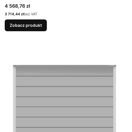
9007 Matt deluxe + Prowadzenie N
Cena
4 568,76 zł
Cena
3 714,44 zł
bez VAT
Zobacz produkt