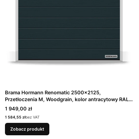
Brama Hormann Renomatic 2500x2125,
Przetłoczenia M, Woodgrain, kolor antracytowy RAL
7016 / OCYNK + Prowadzenie Z
Cena
1 949,00 zł
Cena
1 584,55 zł
bez VAT
Zobacz produkt