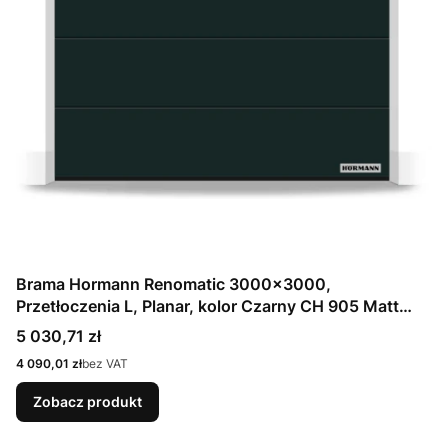
Brama Hormann Renomatic 3000x3000,
Przetłoczenia L, Planar, kolor Czarny CH 905 Matt
deluxe + Prowadzenie N
Cena
5 030,71 zł
Cena
4 090,01 zł
bez VAT
Zobacz produkt