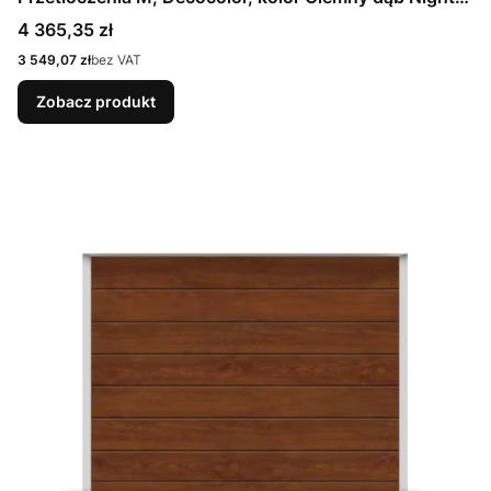
Oak + Prowadzenie N
Cena
4 365,35 zł
Cena
3 549,07 zł
bez VAT
Zobacz produkt