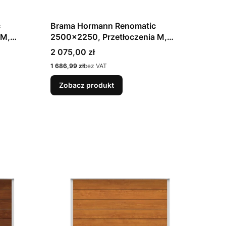
c
Brama Hormann Renomatic
 M,
2500x2250, Przetłoczenia M,
towy RAL
Decocolor, kolor złoty dąb Golden
Cena
2 075,00 zł
ie Z
Oak / OCYNK + Prowadzenie Z
Cena
1 686,99 zł
bez VAT
Zobacz produkt