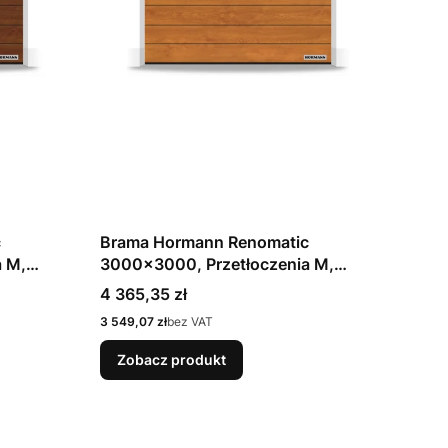
c
Brama Hormann Renomatic
 M,
3000x3000, Przetłoczenia M,
ark Oak +
Decocolor, kolor złoty dąb Golden
Cena
4 365,35 zł
Oak + Prowadzenie N
Cena
3 549,07 zł
bez VAT
Zobacz produkt