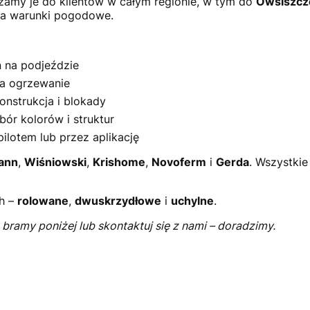
zamy je do klientów w całym regionie, w tym do
Owsiszcz
na warunki pogodowe.
ń na podjeździe
za ogrzewanie
onstrukcja i blokady
ór kolorów i struktur
ilotem lub przez aplikację
ann
,
Wiśniowski
,
Krishome
,
Novoferm
i
Gerda
. Wszystki
h –
rolowane
,
dwuskrzydłowe
i
uchylne
.
ramy poniżej lub skontaktuj się z nami – doradzimy.