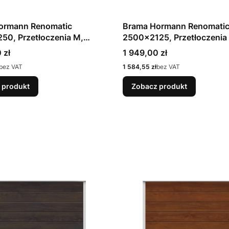
ormann Renomatic
Brama Hormann Renomati
50, Przetłoczenia M,
2500x2125, Przetłoczenia
n, kolor antracytowy RAL
Woodgrain, kolor antracy
Cena
 zł
1 949,00 zł
OCYNK + Prowadzenie Z
7016 / OCYNK + Prowadzen
Cena
bez VAT
1 584,55 zł
bez VAT
 produkt
Zobacz produkt