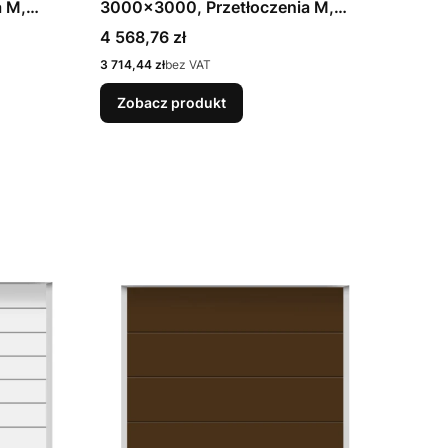
 M,
3000x3000, Przetłoczenia M,
 CH 7016
Planar, kolor Antracytowy z
Cena
4 568,76 zł
e N
efektem metalicznym CH 703 Matt
Cena
3 714,44 zł
bez VAT
deluxe + Prowadzenie N
Zobacz produkt