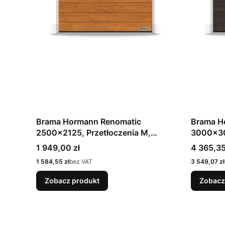
Brama Hormann Renomatic
Brama H
2500x2125, Przetłoczenia M,
3000x30
Decocolor, kolor złoty dąb Golden
Decocolo
Cena
Cena
1 949,00 zł
4 365,35
Oak / OCYNK + Prowadzenie Z
Oak + P
Cena
Cena
1 584,55 zł
bez VAT
3 549,07 zł
Zobacz produkt
Zobacz