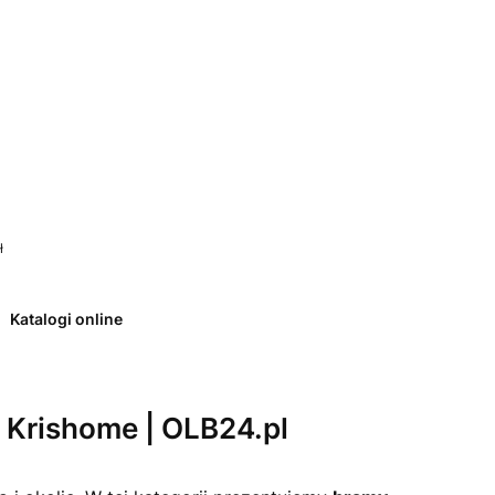
 0. Zobacz szczegóły
ł
Katalogi online
Krishome | OLB24.pl