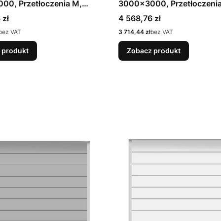
00, Przetłoczenia M,
3000x3000, Przetłoczenia
kolor Czarny CH 905 Matt
Planar, kolor Antracytowy
Cena
 zł
4 568,76 zł
 Prowadzenie N
Matt deluxe + Prowadzeni
Cena
bez VAT
3 714,44 zł
bez VAT
 produkt
Zobacz produkt