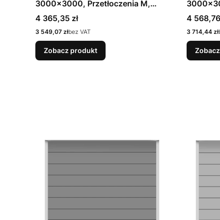
3000x3000, Przetłoczenia M,
3000x30
Planar, kolor Brązowy CH8028 Matt
Planar, 
Cena
Cena
4 365,35 zł
4 568,76
deluxe + Prowadzenie N
deluxe +
Cena
Cena
3 549,07 zł
bez VAT
3 714,44 zł
Zobacz produkt
Zobacz