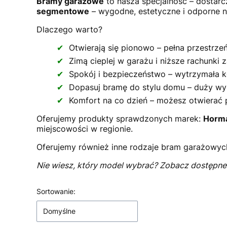
Bramy garażowe
to nasza specjalność – dostarc
segmentowe
– wygodne, estetyczne i odporne 
Dlaczego warto?
Otwierają się pionowo – pełna przestrze
Zimą cieplej w garażu i niższe rachunki 
Spokój i bezpieczeństwo – wytrzymała k
Dopasuj bramę do stylu domu – duży wyb
Komfort na co dzień – możesz otwierać p
Oferujemy produkty sprawdzonych marek:
Horm
miejscowości w regionie.
Oferujemy również inne rodzaje bram garażowyc
Nie wiesz, który model wybrać? Zobacz dostępne b
Lista produktów
Sortowanie:
Domyślne