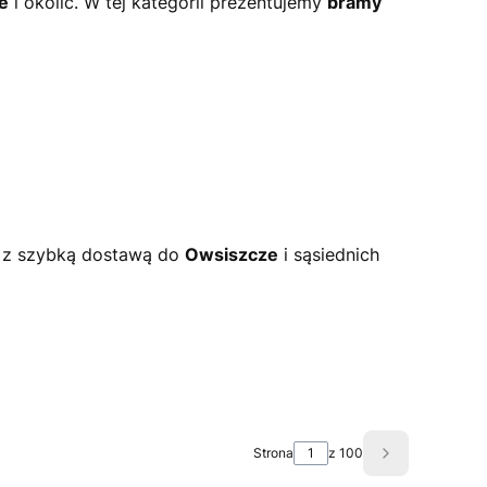
e
i okolic. W tej kategorii prezentujemy
bramy
e z szybką dostawą do
Owsiszcze
i sąsiednich
Strona
z 100
Następne pro