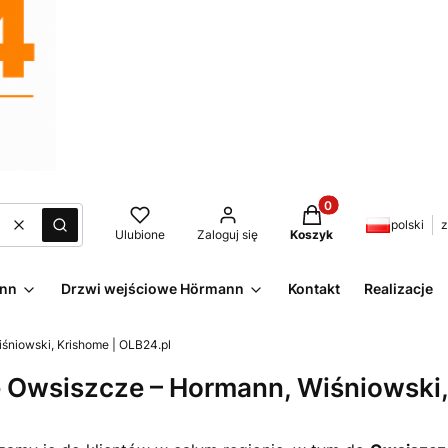
Produkty w koszyku:
polski
z
Wyczyść
Szukaj
Ulubione
Zaloguj się
Koszyk
ann
Drzwi wejściowe Hörmann
Kontakt
Realizacje
niowski, Krishome | OLB24.pl
wsiszcze – Hormann, Wiśniowski, 