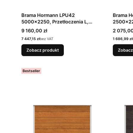
Brama Hormann LPU42
Brama H
5000x2250, Przetłoczenia L,
2500x22
Plaingrain, kolor biały 9016,
Woodgrai
Cena
Cena
9 160,00 zł
2 075,00
prowadzenie N + okna S2
7016 / 
Cena
Cena
7 447,15 zł
bez VAT
1 686,99 zł
Zobacz produkt
Zobacz
Bestseller