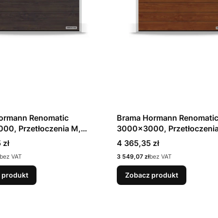
ormann Renomatic
Brama Hormann Renomati
00, Przetłoczenia M,
3000x3000, Przetłoczenia
r, kolor Ciemny dąb Night
Decocolor, kolor Orzech D
Cena
 zł
4 365,35 zł
rowadzenie N
Prowadzenie N
Cena
bez VAT
3 549,07 zł
bez VAT
 produkt
Zobacz produkt