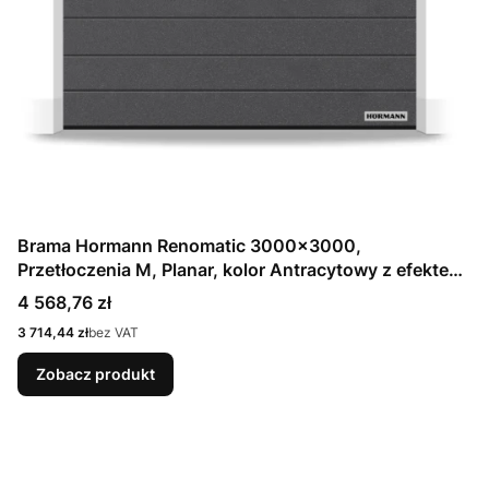
Brama Hormann Renomatic 3000x3000,
Przetłoczenia M, Planar, kolor Antracytowy z efektem
metalicznym CH 703 Matt deluxe + Prowadzenie N
Cena
4 568,76 zł
Cena
3 714,44 zł
bez VAT
Zobacz produkt