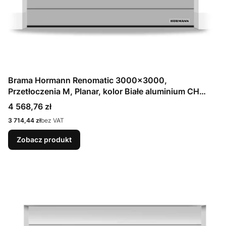
Brama Hormann Renomatic 3000x3000,
Przetłoczenia M, Planar, kolor Białe aluminium CH
9006 Matt deluxe + Prowadzenie N
Cena
4 568,76 zł
Cena
3 714,44 zł
bez VAT
Zobacz produkt