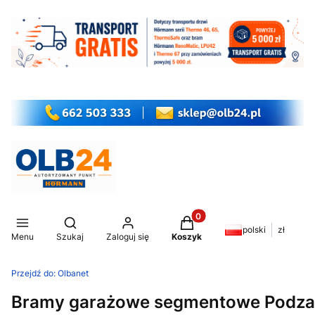
Produkty w koszyku: 0. Z
Otwórz wyszukiwarkę
polski
zł
Menu
Szukaj
Zaloguj się
Koszyk
Przejdź do:
Olbanet
Bramy garażowe segmentowe Podzam