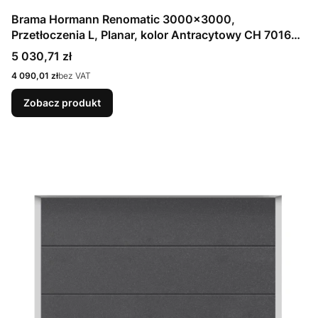
Brama Hormann Renomatic 3000x3000,
Przetłoczenia L, Planar, kolor Antracytowy CH 7016
Matt deluxe + Prowadzenie N
Cena
5 030,71 zł
Cena
4 090,01 zł
bez VAT
Zobacz produkt