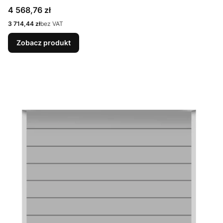
9007 Matt deluxe + Prowadzenie N
Cena
4 568,76 zł
Cena
3 714,44 zł
bez VAT
Zobacz produkt