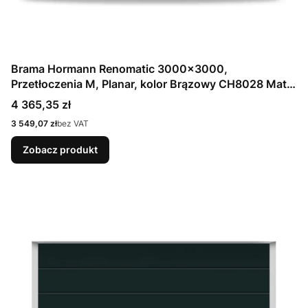
Brama Hormann Renomatic 3000x3000,
Przetłoczenia M, Planar, kolor Brązowy CH8028 Matt
deluxe + Prowadzenie N
Cena
4 365,35 zł
Cena
3 549,07 zł
bez VAT
Zobacz produkt