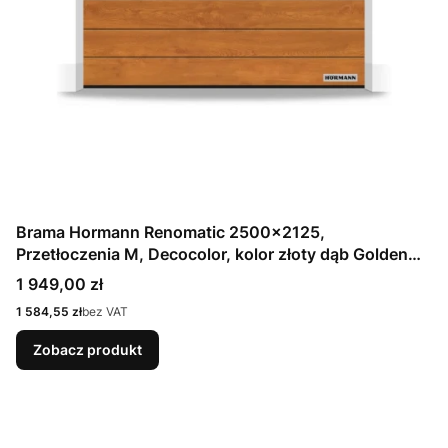
Brama Hormann Renomatic 2500x2125,
Przetłoczenia M, Decocolor, kolor złoty dąb Golden
Oak / OCYNK + Prowadzenie Z
Cena
1 949,00 zł
Cena
1 584,55 zł
bez VAT
Zobacz produkt