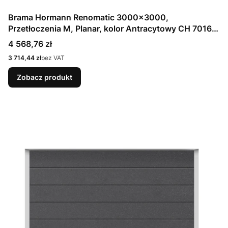
Brama Hormann Renomatic 3000x3000,
Przetłoczenia M, Planar, kolor Antracytowy CH 7016
Matt deluxe + Prowadzenie N
Cena
4 568,76 zł
Cena
3 714,44 zł
bez VAT
Zobacz produkt