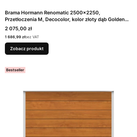
Brama Hormann Renomatic 2500x2250,
Przetłoczenia M, Decocolor, kolor złoty dąb Golden
Oak / OCYNK + Prowadzenie Z
Cena
2 075,00 zł
Cena
1 686,99 zł
bez VAT
Zobacz produkt
Bestseller