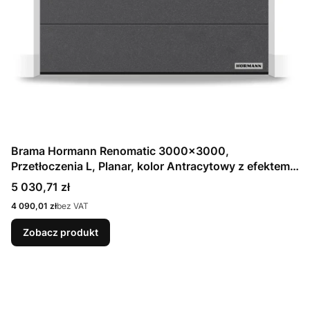
Brama Hormann Renomatic 3000x3000,
Przetłoczenia L, Planar, kolor Antracytowy z efektem
metalicznym CH 703 Matt deluxe + Prowadzenie N
Cena
5 030,71 zł
Cena
4 090,01 zł
bez VAT
Zobacz produkt