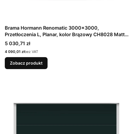
Brama Hormann Renomatic 3000x3000,
Przetłoczenia L, Planar, kolor Brązowy CH8028 Matt
deluxe + Prowadzenie N
Cena
5 030,71 zł
Cena
4 090,01 zł
bez VAT
Zobacz produkt