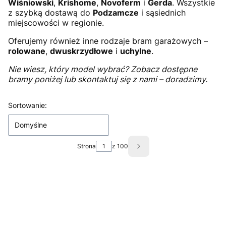
Wiśniowski
,
Krishome
,
Novoferm
i
Gerda
. Wszystkie
z szybką dostawą do
Podzamcze
i sąsiednich
miejscowości w regionie.
Oferujemy również inne rodzaje bram garażowych –
rolowane
,
dwuskrzydłowe
i
uchylne
.
Nie wiesz, który model wybrać? Zobacz dostępne
bramy poniżej lub skontaktuj się z nami – doradzimy.
Lista produktów
Sortowanie:
Domyślne
Strona
z 100
Następne produkty