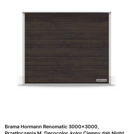
Brama Hormann Renomatic 3000x3000,
Przetłoczenia M, Decocolor, kolor Ciemny dąb Night