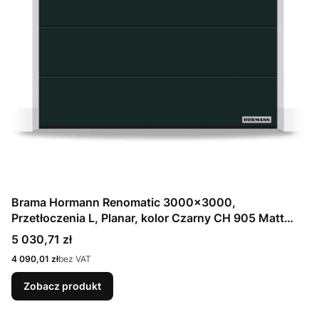
Brama Hormann Renomatic 3000x3000,
Przetłoczenia L, Planar, kolor Czarny CH 905 Matt
deluxe + Prowadzenie N
Cena
5 030,71 zł
Cena
4 090,01 zł
bez VAT
Zobacz produkt