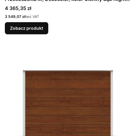
Oak + Prowadzenie N
Cena
4 365,35 zł
Cena
3 549,07 zł
bez VAT
Zobacz produkt