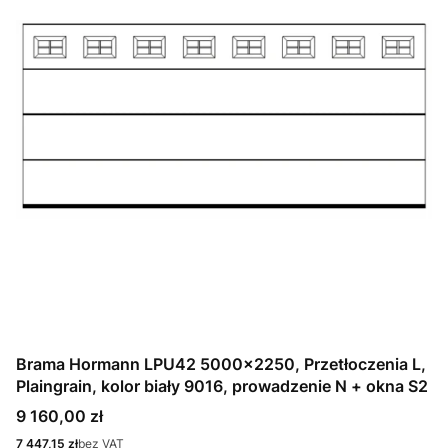
Brama Hormann LPU42 5000x2250, Przetłoczenia L,
Plaingrain, kolor biały 9016, prowadzenie N + okna S2
Cena
9 160,00 zł
Cena
7 447,15 zł
bez VAT