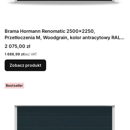
Brama Hormann Renomatic 2500x2250,
Przetłoczenia M, Woodgrain, kolor antracytowy RAL
7016 / OCYNK + Prowadzenie Z
Cena
2 075,00 zł
Cena
1 686,99 zł
bez VAT
Zobacz produkt
Bestseller