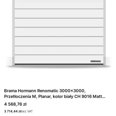
Brama Hormann Renomatic 3000x3000,
Przetłoczenia M, Planar, kolor biały CH 9016 Matt
deluxe + Prowadzenie N
Cena
4 568,76 zł
Cena
3 714,44 zł
bez VAT