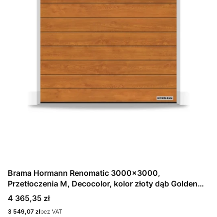
Brama Hormann Renomatic 3000x3000,
Przetłoczenia M, Decocolor, kolor złoty dąb Golden
Oak + Prowadzenie N
Cena
4 365,35 zł
Cena
3 549,07 zł
bez VAT