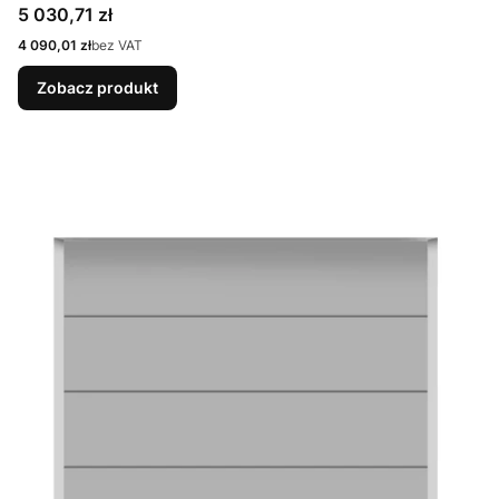
9007 Matt deluxe + Prowadzenie N
Cena
5 030,71 zł
Cena
4 090,01 zł
bez VAT
Zobacz produkt