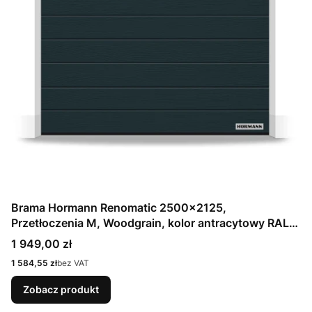
Brama Hormann Renomatic 2500x2125,
Przetłoczenia M, Woodgrain, kolor antracytowy RAL
7016 / OCYNK + Prowadzenie Z
Cena
1 949,00 zł
Cena
1 584,55 zł
bez VAT
Zobacz produkt