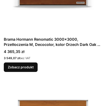
Brama Hormann Renomatic 3000x3000,
Przetłoczenia M, Decocolor, kolor Orzech Dark Oak +
Prowadzenie N
Cena
4 365,35 zł
Cena
3 549,07 zł
bez VAT
Zobacz produkt