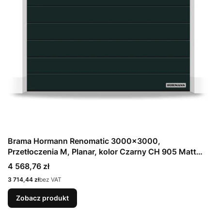
Brama Hormann Renomatic 3000x3000,
Przetłoczenia M, Planar, kolor Czarny CH 905 Matt
deluxe + Prowadzenie N
Cena
4 568,76 zł
Cena
3 714,44 zł
bez VAT
Zobacz produkt