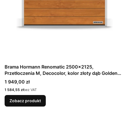
Brama Hormann Renomatic 2500x2125,
Przetłoczenia M, Decocolor, kolor złoty dąb Golden
Oak / OCYNK + Prowadzenie Z
Cena
1 949,00 zł
Cena
1 584,55 zł
bez VAT
Zobacz produkt