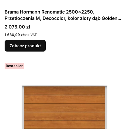
Brama Hormann Renomatic 2500x2250,
Przetłoczenia M, Decocolor, kolor złoty dąb Golden
Oak / OCYNK + Prowadzenie Z
Cena
2 075,00 zł
Cena
1 686,99 zł
bez VAT
Zobacz produkt
Bestseller