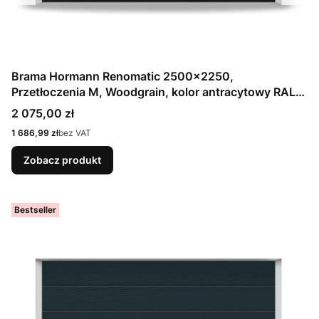
Brama Hormann Renomatic 2500x2250,
Przetłoczenia M, Woodgrain, kolor antracytowy RAL
7016 / OCYNK + Prowadzenie Z
Cena
2 075,00 zł
Cena
1 686,99 zł
bez VAT
Zobacz produkt
Bestseller