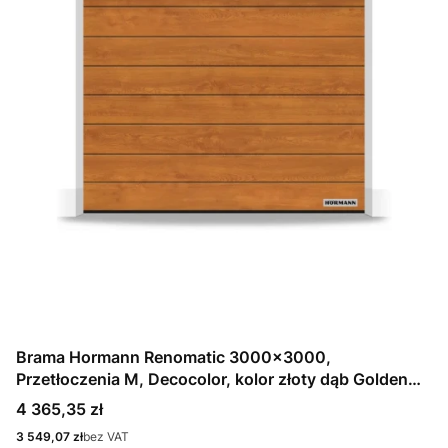
Brama Hormann Renomatic 3000x3000,
Przetłoczenia M, Decocolor, kolor złoty dąb Golden
Oak + Prowadzenie N
Cena
4 365,35 zł
Cena
3 549,07 zł
bez VAT