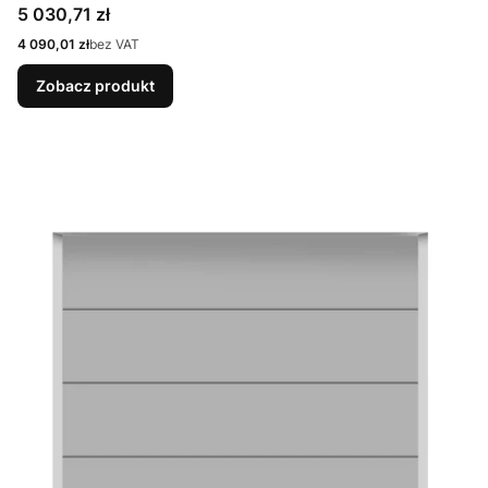
9007 Matt deluxe + Prowadzenie N
Cena
5 030,71 zł
Cena
4 090,01 zł
bez VAT
Zobacz produkt