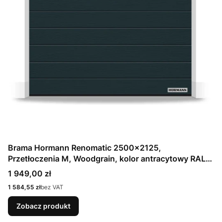
Brama Hormann Renomatic 2500x2125,
Przetłoczenia M, Woodgrain, kolor antracytowy RAL
7016 / OCYNK + Prowadzenie Z
Cena
1 949,00 zł
Cena
1 584,55 zł
bez VAT
Zobacz produkt