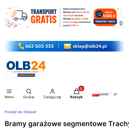
Produkty w koszyku: 0. Z
Otwórz wyszukiwarkę
polski
zł
Menu
Szukaj
Zaloguj się
Koszyk
Przejdź do:
Olbanet
Bramy garażowe segmentowe Trachy 