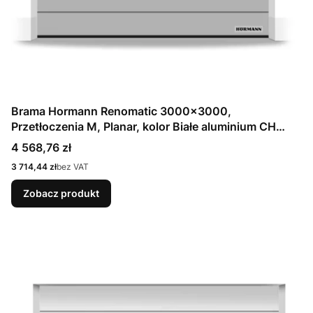
Brama Hormann Renomatic 3000x3000,
Przetłoczenia M, Planar, kolor Białe aluminium CH
9006 Matt deluxe + Prowadzenie N
Cena
4 568,76 zł
Cena
3 714,44 zł
bez VAT
Zobacz produkt