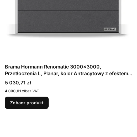
Brama Hormann Renomatic 3000x3000,
Przetłoczenia L, Planar, kolor Antracytowy z efektem
metalicznym CH 703 Matt deluxe + Prowadzenie N
Cena
5 030,71 zł
Cena
4 090,01 zł
bez VAT
Zobacz produkt