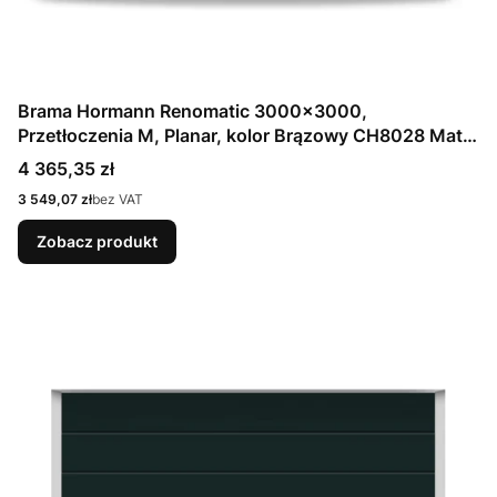
Brama Hormann Renomatic 3000x3000,
Przetłoczenia M, Planar, kolor Brązowy CH8028 Matt
deluxe + Prowadzenie N
Cena
4 365,35 zł
Cena
3 549,07 zł
bez VAT
Zobacz produkt