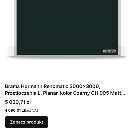
Brama Hormann Renomatic 3000x3000,
Przetłoczenia L, Planar, kolor Czarny CH 905 Matt
deluxe + Prowadzenie N
Cena
5 030,71 zł
Cena
4 090,01 zł
bez VAT
Zobacz produkt