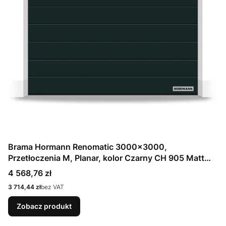
Brama Hormann Renomatic 3000x3000,
Przetłoczenia M, Planar, kolor Czarny CH 905 Matt
deluxe + Prowadzenie N
Cena
4 568,76 zł
Cena
3 714,44 zł
bez VAT
Zobacz produkt