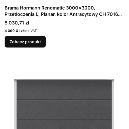
Brama Hormann Renomatic 3000x3000,
Przetłoczenia L, Planar, kolor Antracytowy CH 7016
Matt deluxe + Prowadzenie N
Cena
5 030,71 zł
Cena
4 090,01 zł
bez VAT
Zobacz produkt