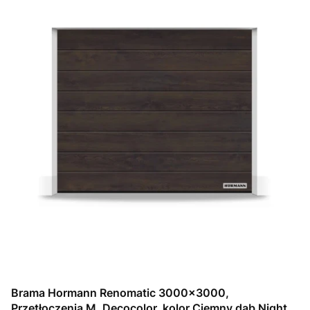
Brama Hormann Renomatic 3000x3000,
Przetłoczenia M, Decocolor, kolor Ciemny dąb Night