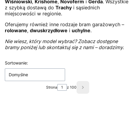
Wiśniowski
,
Krishome
,
Novoferm
i
Gerda
. Wszystkie
z szybką dostawą do
Trachy
i sąsiednich
miejscowości w regionie.
Oferujemy również inne rodzaje bram garażowych –
rolowane
,
dwuskrzydłowe
i
uchylne
.
Nie wiesz, który model wybrać? Zobacz dostępne
bramy poniżej lub skontaktuj się z nami – doradzimy.
Lista produktów
Sortowanie:
Domyślne
Strona
z 100
Następne produkty