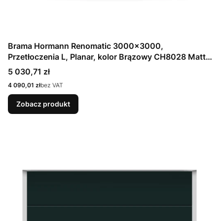
Brama Hormann Renomatic 3000x3000,
Przetłoczenia L, Planar, kolor Brązowy CH8028 Matt
deluxe + Prowadzenie N
Cena
5 030,71 zł
Cena
4 090,01 zł
bez VAT
Zobacz produkt