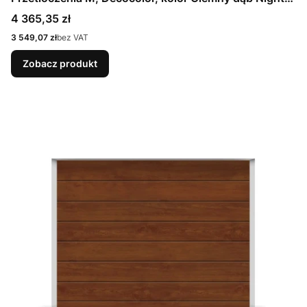
Oak + Prowadzenie N
Cena
4 365,35 zł
Cena
3 549,07 zł
bez VAT
Zobacz produkt