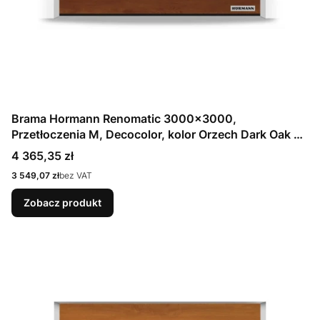
Brama Hormann Renomatic 3000x3000,
Przetłoczenia M, Decocolor, kolor Orzech Dark Oak +
Prowadzenie N
Cena
4 365,35 zł
Cena
3 549,07 zł
bez VAT
Zobacz produkt