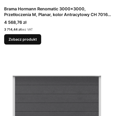
Brama Hormann Renomatic 3000x3000,
Przetłoczenia M, Planar, kolor Antracytowy CH 7016
Matt deluxe + Prowadzenie N
Cena
4 568,76 zł
Cena
3 714,44 zł
bez VAT
Zobacz produkt