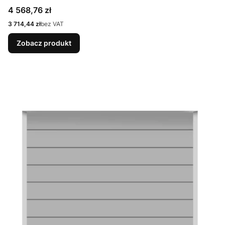
9007 Matt deluxe + Prowadzenie N
Cena
4 568,76 zł
Cena
3 714,44 zł
bez VAT
Zobacz produkt