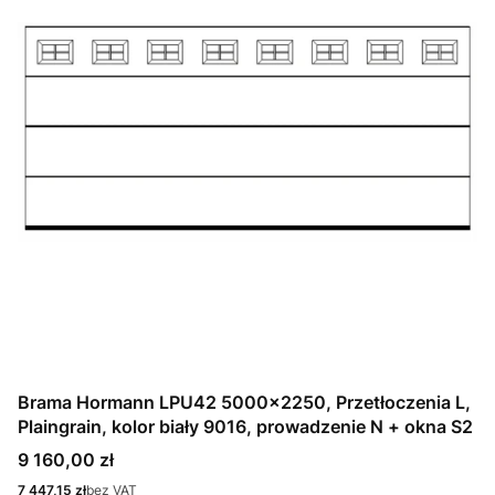
Brama Hormann LPU42 5000x2250, Przetłoczenia L,
Plaingrain, kolor biały 9016, prowadzenie N + okna S2
Cena
9 160,00 zł
Cena
7 447,15 zł
bez VAT