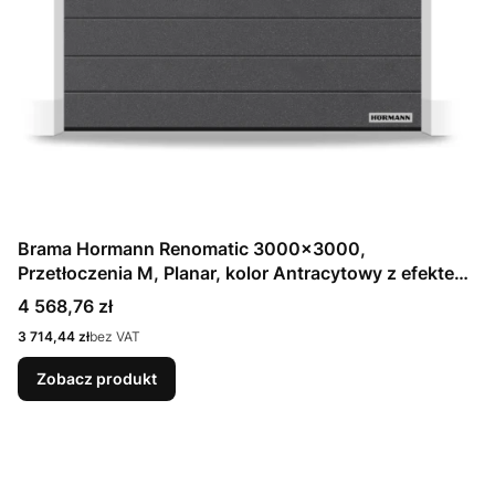
Brama Hormann Renomatic 3000x3000,
Przetłoczenia M, Planar, kolor Antracytowy z efektem
metalicznym CH 703 Matt deluxe + Prowadzenie N
Cena
4 568,76 zł
Cena
3 714,44 zł
bez VAT
Zobacz produkt