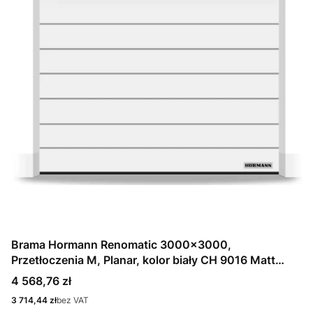
Brama Hormann Renomatic 3000x3000,
Przetłoczenia M, Planar, kolor biały CH 9016 Matt
deluxe + Prowadzenie N
Cena
4 568,76 zł
Cena
3 714,44 zł
bez VAT