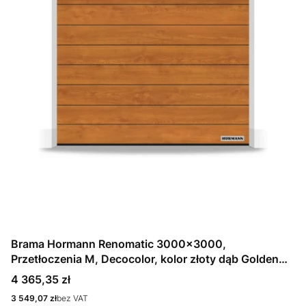
Brama Hormann Renomatic 3000x3000,
Przetłoczenia M, Decocolor, kolor złoty dąb Golden
Oak + Prowadzenie N
Cena
4 365,35 zł
Cena
3 549,07 zł
bez VAT