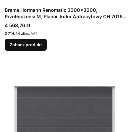
Brama Hormann Renomatic 3000x3000,
Przetłoczenia M, Planar, kolor Antracytowy CH 7016
Matt deluxe + Prowadzenie N
Cena
4 568,76 zł
Cena
3 714,44 zł
bez VAT
Zobacz produkt