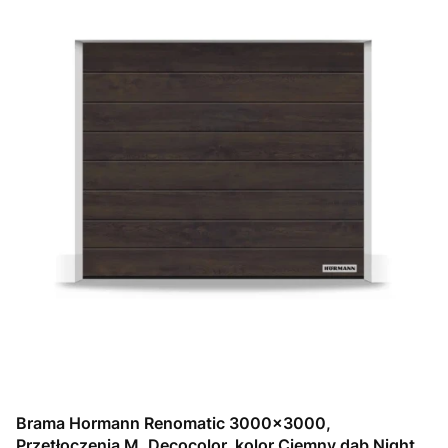
Brama Hormann Renomatic 3000x3000,
Przetłoczenia M, Decocolor, kolor Ciemny dąb Night