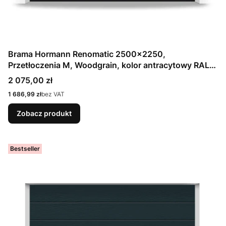
Brama Hormann Renomatic 2500x2250,
Przetłoczenia M, Woodgrain, kolor antracytowy RAL
7016 / OCYNK + Prowadzenie Z
Cena
2 075,00 zł
Cena
1 686,99 zł
bez VAT
Zobacz produkt
Bestseller