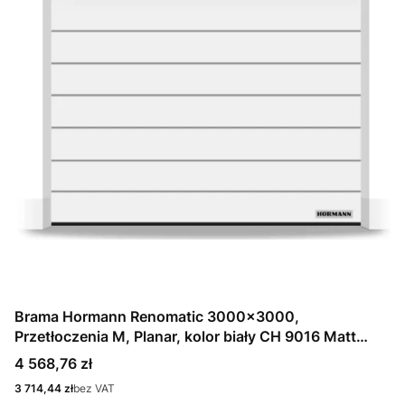
Brama Hormann Renomatic 3000x3000,
Przetłoczenia M, Planar, kolor biały CH 9016 Matt
deluxe + Prowadzenie N
Cena
4 568,76 zł
Cena
3 714,44 zł
bez VAT