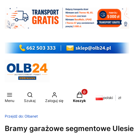
Produkty w koszyku: 0. Z
Otwórz wyszukiwarkę
polski
zł
Menu
Szukaj
Zaloguj się
Koszyk
Przejdź do:
Olbanet
Bramy garażowe segmentowe Ulesie 