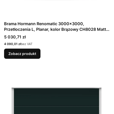
Brama Hormann Renomatic 3000x3000,
Przetłoczenia L, Planar, kolor Brązowy CH8028 Matt
deluxe + Prowadzenie N
Cena
5 030,71 zł
Cena
4 090,01 zł
bez VAT
Zobacz produkt