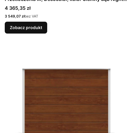
Oak + Prowadzenie N
Cena
4 365,35 zł
Cena
3 549,07 zł
bez VAT
Zobacz produkt