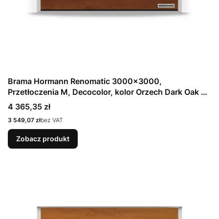
Brama Hormann Renomatic 3000x3000,
Przetłoczenia M, Decocolor, kolor Orzech Dark Oak +
Prowadzenie N
Cena
4 365,35 zł
Cena
3 549,07 zł
bez VAT
Zobacz produkt