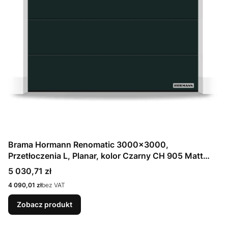
Brama Hormann Renomatic 3000x3000,
Przetłoczenia L, Planar, kolor Czarny CH 905 Matt
deluxe + Prowadzenie N
Cena
5 030,71 zł
Cena
4 090,01 zł
bez VAT
Zobacz produkt