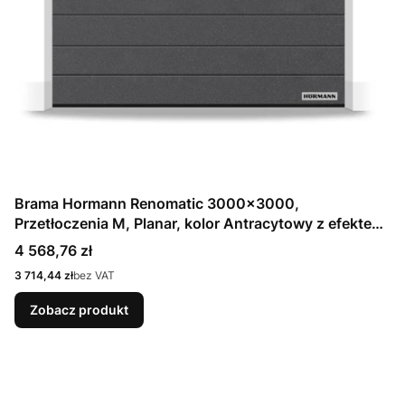
Brama Hormann Renomatic 3000x3000,
Przetłoczenia M, Planar, kolor Antracytowy z efektem
metalicznym CH 703 Matt deluxe + Prowadzenie N
Cena
4 568,76 zł
Cena
3 714,44 zł
bez VAT
Zobacz produkt