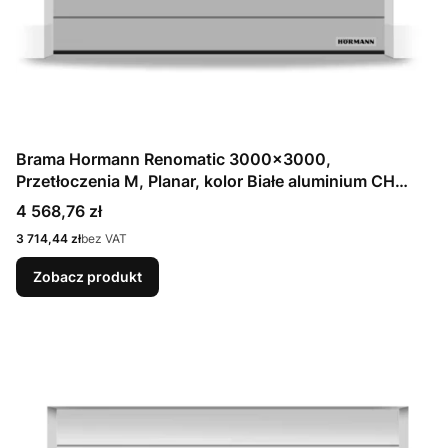
Brama Hormann Renomatic 3000x3000,
Przetłoczenia M, Planar, kolor Białe aluminium CH
9006 Matt deluxe + Prowadzenie N
Cena
4 568,76 zł
Cena
3 714,44 zł
bez VAT
Zobacz produkt