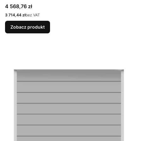
9007 Matt deluxe + Prowadzenie N
Cena
4 568,76 zł
Cena
3 714,44 zł
bez VAT
Zobacz produkt