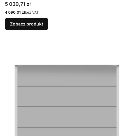
9007 Matt deluxe + Prowadzenie N
Cena
5 030,71 zł
Cena
4 090,01 zł
bez VAT
Zobacz produkt