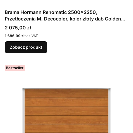
Brama Hormann Renomatic 2500x2250,
Przetłoczenia M, Decocolor, kolor złoty dąb Golden
Oak / OCYNK + Prowadzenie Z
Cena
2 075,00 zł
Cena
1 686,99 zł
bez VAT
Zobacz produkt
Bestseller