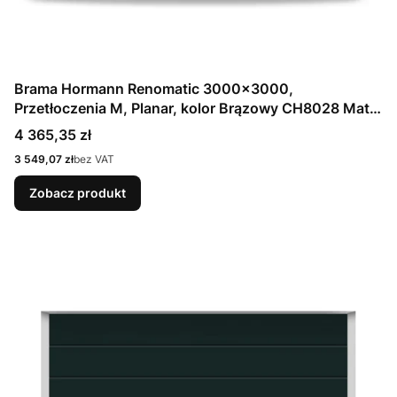
Brama Hormann Renomatic 3000x3000,
Przetłoczenia M, Planar, kolor Brązowy CH8028 Matt
deluxe + Prowadzenie N
Cena
4 365,35 zł
Cena
3 549,07 zł
bez VAT
Zobacz produkt