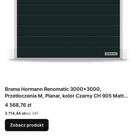
Brama Hormann Renomatic 3000x3000,
Przetłoczenia M, Planar, kolor Czarny CH 905 Matt
deluxe + Prowadzenie N
Cena
4 568,76 zł
Cena
3 714,44 zł
bez VAT
Zobacz produkt