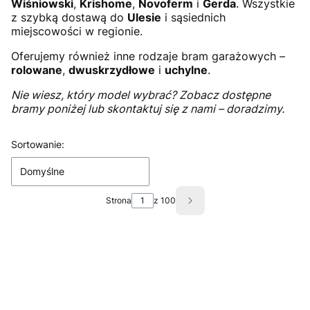
Wiśniowski
,
Krishome
,
Novoferm
i
Gerda
. Wszystkie
z szybką dostawą do
Ulesie
i sąsiednich
miejscowości w regionie.
Oferujemy również inne rodzaje bram garażowych –
rolowane
,
dwuskrzydłowe
i
uchylne
.
Nie wiesz, który model wybrać? Zobacz dostępne
bramy poniżej lub skontaktuj się z nami – doradzimy.
Lista produktów
Sortowanie:
Domyślne
Strona
z 100
Następne produkty