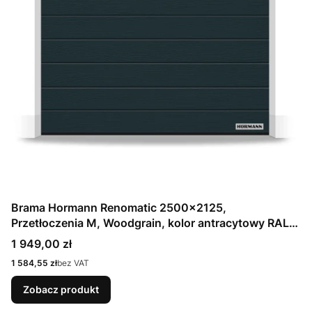
Brama Hormann Renomatic 2500x2125,
Przetłoczenia M, Woodgrain, kolor antracytowy RAL
7016 / OCYNK + Prowadzenie Z
Cena
1 949,00 zł
Cena
1 584,55 zł
bez VAT
Zobacz produkt