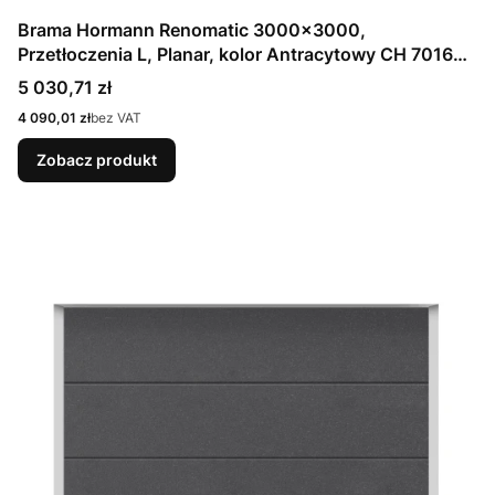
Brama Hormann Renomatic 3000x3000,
Przetłoczenia L, Planar, kolor Antracytowy CH 7016
Matt deluxe + Prowadzenie N
Cena
5 030,71 zł
Cena
4 090,01 zł
bez VAT
Zobacz produkt