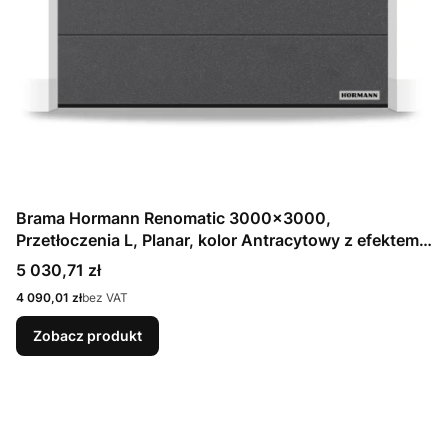
Brama Hormann Renomatic 3000x3000,
Przetłoczenia L, Planar, kolor Antracytowy z efektem
metalicznym CH 703 Matt deluxe + Prowadzenie N
Cena
5 030,71 zł
Cena
4 090,01 zł
bez VAT
Zobacz produkt