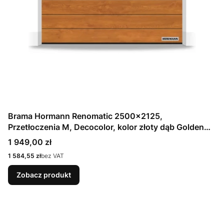
Brama Hormann Renomatic 2500x2125,
Przetłoczenia M, Decocolor, kolor złoty dąb Golden
Oak / OCYNK + Prowadzenie Z
Cena
1 949,00 zł
Cena
1 584,55 zł
bez VAT
Zobacz produkt