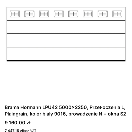
Brama Hormann LPU42 5000x2250, Przetłoczenia L,
Plaingrain, kolor biały 9016, prowadzenie N + okna S2
Cena
9 160,00 zł
Cena
7 447,15 zł
bez VAT