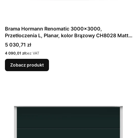
Brama Hormann Renomatic 3000x3000,
Przetłoczenia L, Planar, kolor Brązowy CH8028 Matt
deluxe + Prowadzenie N
Cena
5 030,71 zł
Cena
4 090,01 zł
bez VAT
Zobacz produkt