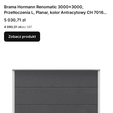
Brama Hormann Renomatic 3000x3000,
Przetłoczenia L, Planar, kolor Antracytowy CH 7016
Matt deluxe + Prowadzenie N
Cena
5 030,71 zł
Cena
4 090,01 zł
bez VAT
Zobacz produkt