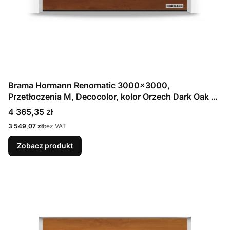
Brama Hormann Renomatic 3000x3000,
Przetłoczenia M, Decocolor, kolor Orzech Dark Oak +
Prowadzenie N
Cena
4 365,35 zł
Cena
3 549,07 zł
bez VAT
Zobacz produkt