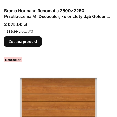
Brama Hormann Renomatic 2500x2250,
Przetłoczenia M, Decocolor, kolor złoty dąb Golden
Oak / OCYNK + Prowadzenie Z
Cena
2 075,00 zł
Cena
1 686,99 zł
bez VAT
Zobacz produkt
Bestseller