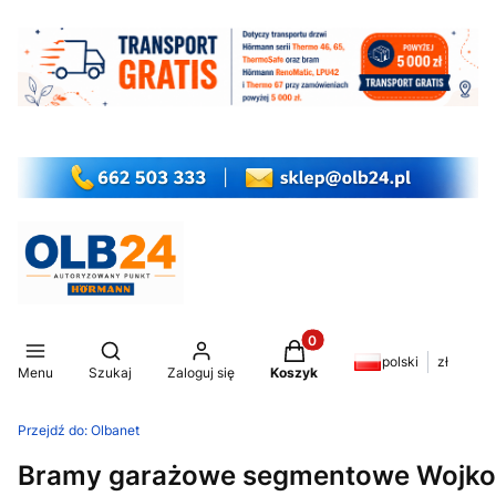
Produkty w koszyku: 0. Z
Otwórz wyszukiwarkę
polski
zł
Menu
Szukaj
Zaloguj się
Koszyk
Przejdź do:
Olbanet
Bramy garażowe segmentowe Wojkowi