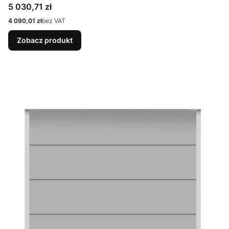
9007 Matt deluxe + Prowadzenie N
Cena
5 030,71 zł
Cena
4 090,01 zł
bez VAT
Zobacz produkt