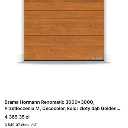
Brama Hormann Renomatic 3000x3000,
Przetłoczenia M, Decocolor, kolor złoty dąb Golden
Oak + Prowadzenie N
Cena
4 365,35 zł
Cena
3 549,07 zł
bez VAT