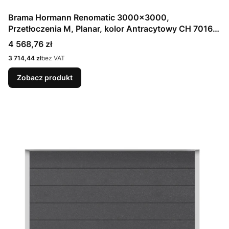
Brama Hormann Renomatic 3000x3000,
Przetłoczenia M, Planar, kolor Antracytowy CH 7016
Matt deluxe + Prowadzenie N
Cena
4 568,76 zł
Cena
3 714,44 zł
bez VAT
Zobacz produkt