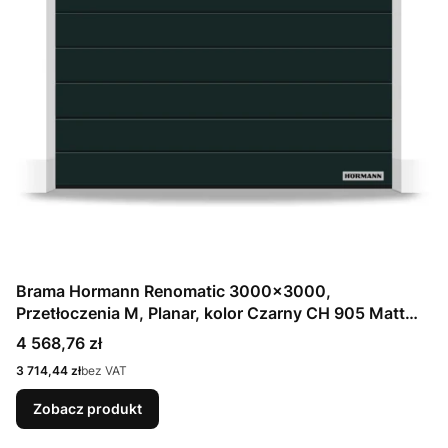
Brama Hormann Renomatic 3000x3000,
Przetłoczenia M, Planar, kolor Czarny CH 905 Matt
deluxe + Prowadzenie N
Cena
4 568,76 zł
Cena
3 714,44 zł
bez VAT
Zobacz produkt