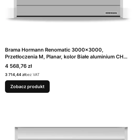
Brama Hormann Renomatic 3000x3000,
Przetłoczenia M, Planar, kolor Białe aluminium CH
9006 Matt deluxe + Prowadzenie N
Cena
4 568,76 zł
Cena
3 714,44 zł
bez VAT
Zobacz produkt