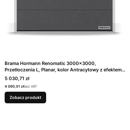
Brama Hormann Renomatic 3000x3000,
Przetłoczenia L, Planar, kolor Antracytowy z efektem
metalicznym CH 703 Matt deluxe + Prowadzenie N
Cena
5 030,71 zł
Cena
4 090,01 zł
bez VAT
Zobacz produkt