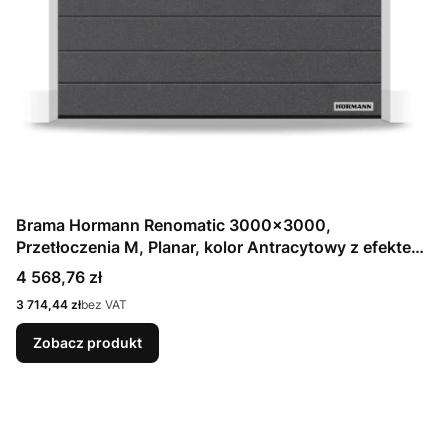
Brama Hormann Renomatic 3000x3000,
Przetłoczenia M, Planar, kolor Antracytowy z efektem
metalicznym CH 703 Matt deluxe + Prowadzenie N
Cena
4 568,76 zł
Cena
3 714,44 zł
bez VAT
Zobacz produkt