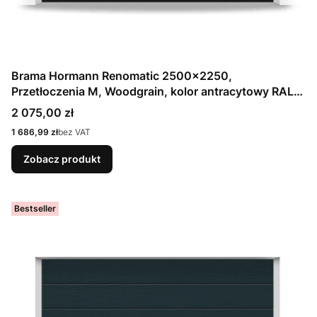
Brama Hormann Renomatic 2500x2250,
Przetłoczenia M, Woodgrain, kolor antracytowy RAL
7016 / OCYNK + Prowadzenie Z
Cena
2 075,00 zł
Cena
1 686,99 zł
bez VAT
Zobacz produkt
Bestseller