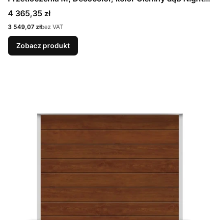
Oak + Prowadzenie N
Cena
4 365,35 zł
Cena
3 549,07 zł
bez VAT
Zobacz produkt