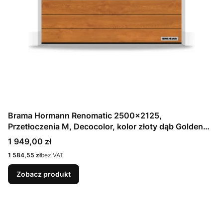
Brama Hormann Renomatic 2500x2125,
Przetłoczenia M, Decocolor, kolor złoty dąb Golden
Oak / OCYNK + Prowadzenie Z
Cena
1 949,00 zł
Cena
1 584,55 zł
bez VAT
Zobacz produkt