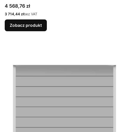
9007 Matt deluxe + Prowadzenie N
Cena
4 568,76 zł
Cena
3 714,44 zł
bez VAT
Zobacz produkt