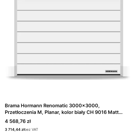
Brama Hormann Renomatic 3000x3000,
Przetłoczenia M, Planar, kolor biały CH 9016 Matt
deluxe + Prowadzenie N
Cena
4 568,76 zł
Cena
3 714,44 zł
bez VAT