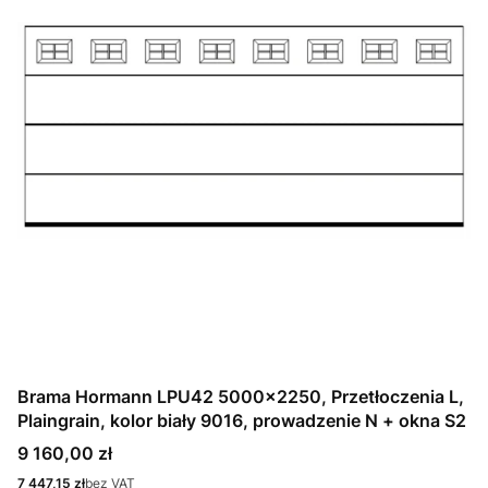
Brama Hormann LPU42 5000x2250, Przetłoczenia L,
Plaingrain, kolor biały 9016, prowadzenie N + okna S2
Cena
9 160,00 zł
Cena
7 447,15 zł
bez VAT