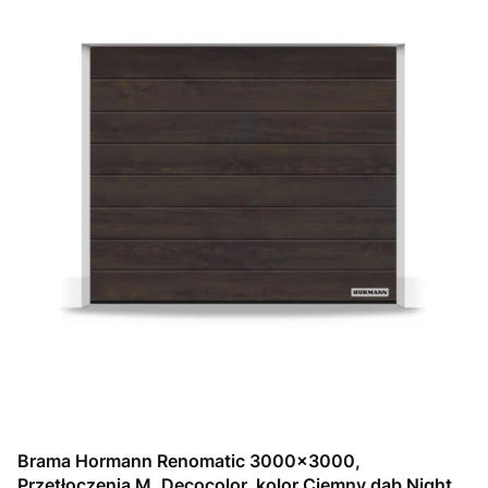
Brama Hormann Renomatic 3000x3000,
Przetłoczenia M, Decocolor, kolor Ciemny dąb Night