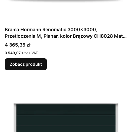
Brama Hormann Renomatic 3000x3000,
Przetłoczenia M, Planar, kolor Brązowy CH8028 Matt
deluxe + Prowadzenie N
Cena
4 365,35 zł
Cena
3 549,07 zł
bez VAT
Zobacz produkt