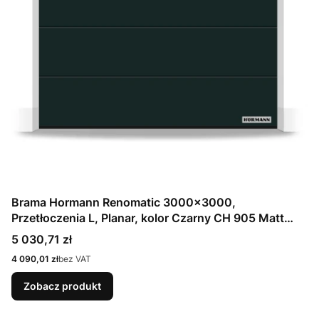
Brama Hormann Renomatic 3000x3000,
Przetłoczenia L, Planar, kolor Czarny CH 905 Matt
deluxe + Prowadzenie N
Cena
5 030,71 zł
Cena
4 090,01 zł
bez VAT
Zobacz produkt