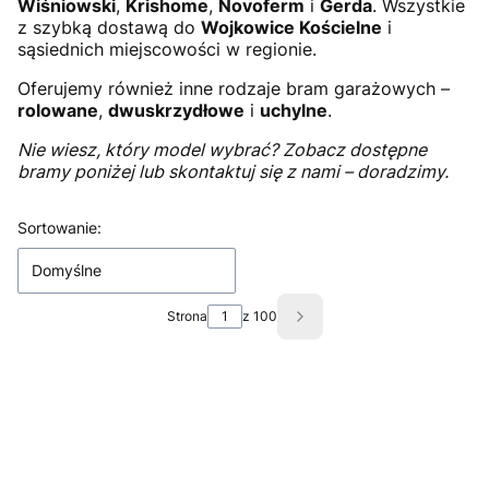
Wiśniowski
,
Krishome
,
Novoferm
i
Gerda
. Wszystkie
z szybką dostawą do
Wojkowice Kościelne
i
sąsiednich miejscowości w regionie.
Oferujemy również inne rodzaje bram garażowych –
rolowane
,
dwuskrzydłowe
i
uchylne
.
Nie wiesz, który model wybrać? Zobacz dostępne
bramy poniżej lub skontaktuj się z nami – doradzimy.
Lista produktów
Sortowanie:
Domyślne
Strona
z 100
Następne produkty