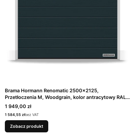
Brama Hormann Renomatic 2500x2125,
Przetłoczenia M, Woodgrain, kolor antracytowy RAL
7016 / OCYNK + Prowadzenie Z
Cena
1 949,00 zł
Cena
1 584,55 zł
bez VAT
Zobacz produkt