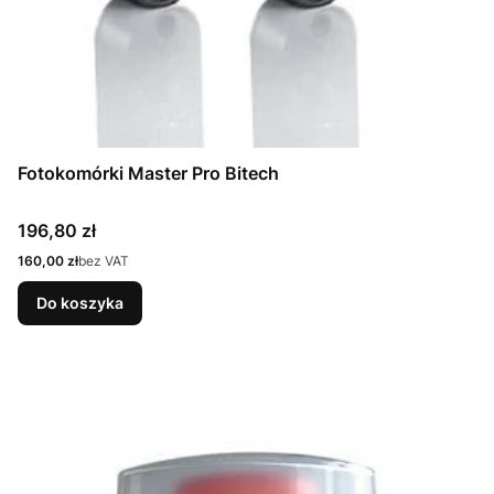
Fotokomórki Master Pro Bitech
Cena
196,80 zł
Cena
160,00 zł
bez VAT
Do koszyka