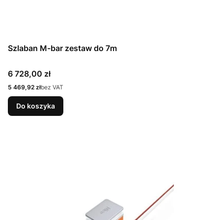
Szlaban M-bar zestaw do 7m
Cena
6 728,00 zł
Cena
5 469,92 zł
bez VAT
Do koszyka