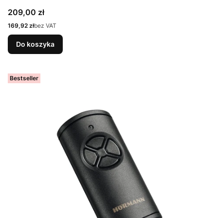
Cena
209,00 zł
Cena
169,92 zł
bez VAT
Do koszyka
Bestseller