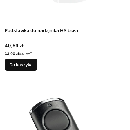
Podstawka do nadajnika HS biała
Cena
40,59 zł
Cena
33,00 zł
bez VAT
Do koszyka