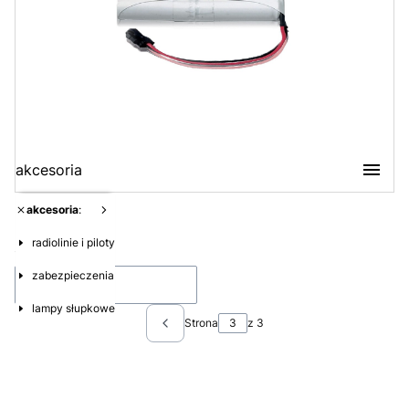
akcesoria
akcesoria
:
Produkty:
68
radiolinie i piloty
Lista produktów
Sortowanie:
zabezpieczenia
Domyślne
lampy słupkowe
Strona
z 3
Poprzednie produkty