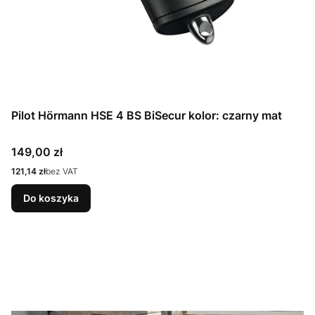
Pilot Hörmann HSE 4 BS BiSecur kolor: czarny mat
Cena
149,00 zł
Cena
121,14 zł
bez VAT
Do koszyka