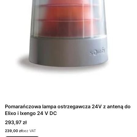
Pomarańczowa lampa ostrzegawcza 24V z anteną do
Elixo i Ixengo 24 V DC
Cena
293,97 zł
Cena
239,00 zł
bez VAT