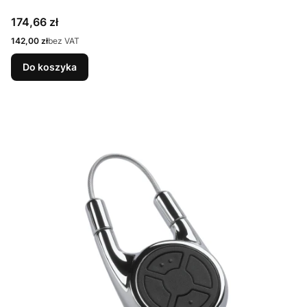
Cena
174,66 zł
Cena
142,00 zł
bez VAT
Do koszyka