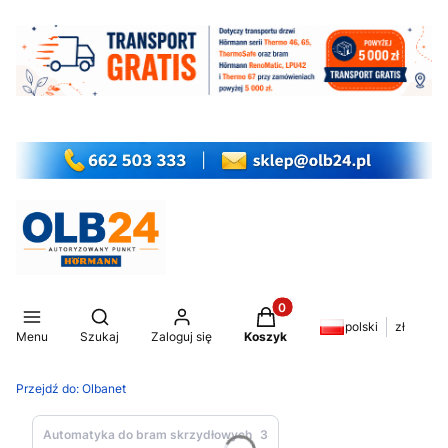
Produkty w koszyku: 0. Z
Otwórz wyszukiwarkę
polski
zł
Menu
Szukaj
Zaloguj się
Koszyk
Przejdź do:
Olbanet
Automatyka do bram skrzydłowych
3