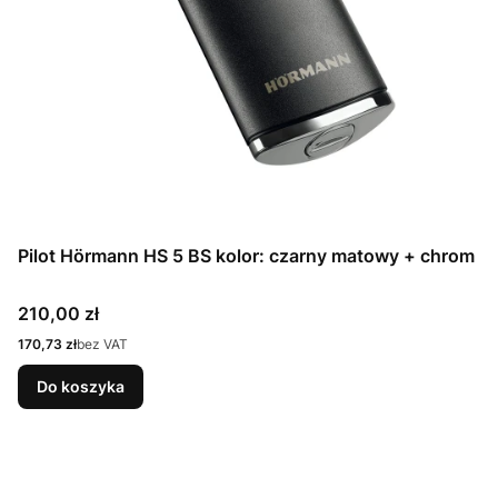
Pilot Hörmann HS 5 BS kolor: czarny matowy + chrom
Cena
210,00 zł
Cena
170,73 zł
bez VAT
Do koszyka