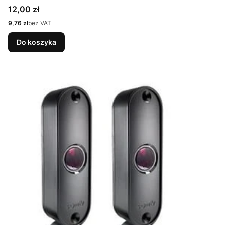
Cena
12,00 zł
Cena
9,76 zł
bez VAT
Do koszyka