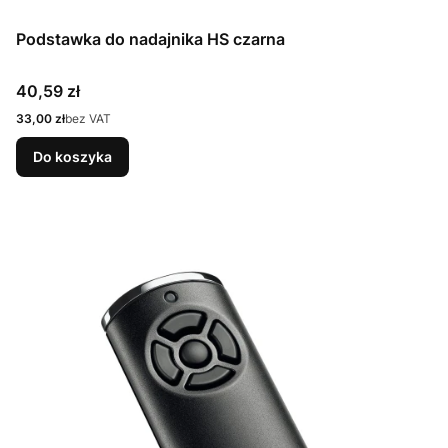
Podstawka do nadajnika HS czarna
Cena
40,59 zł
Cena
33,00 zł
bez VAT
Do koszyka