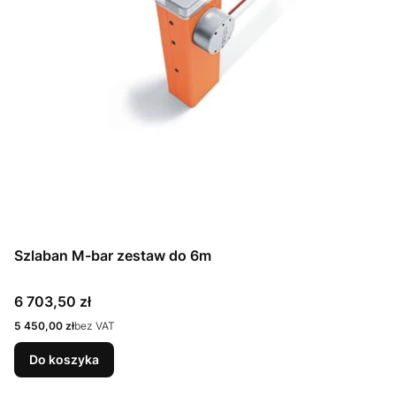
Szlaban M-bar zestaw do 6m
Cena
6 703,50 zł
Cena
5 450,00 zł
bez VAT
Do koszyka