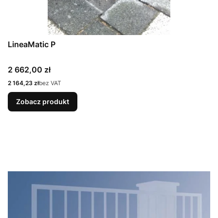
LineaMatic P
Cena
2 662,00 zł
Cena
2 164,23 zł
bez VAT
Zobacz produkt