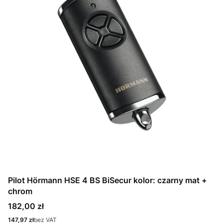
Pilot Hörmann HSE 4 BS BiSecur kolor: czarny mat +
chrom
Cena
182,00 zł
Cena
147,97 zł
bez VAT