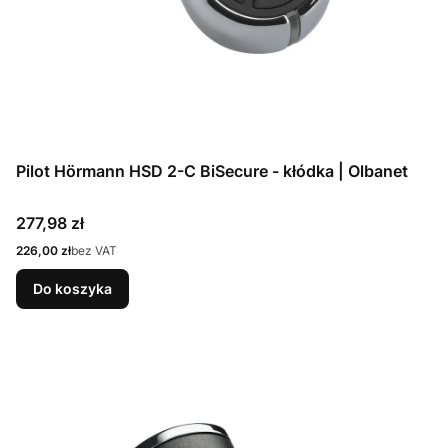
Pilot Hörmann HSD 2-C BiSecure - kłódka | Olbanet
Cena
277,98 zł
Cena
226,00 zł
bez VAT
Do koszyka