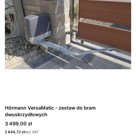
Hörmann VersaMatic - zestaw do bram
dwuskrzydłowych
Cena
3 499,00 zł
Cena
2 844,72 zł
bez VAT