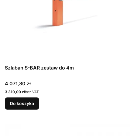
Szlaban S-BAR zestaw do 4m
Cena
4 071,30 zł
Cena
3 310,00 zł
bez VAT
Do koszyka