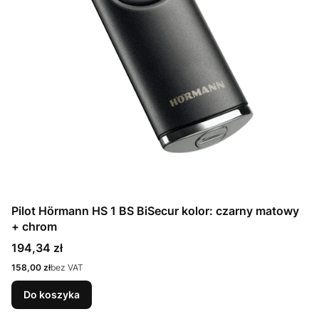
Pilot Hörmann HS 1 BS BiSecur kolor: czarny matowy
+ chrom
Cena
194,34 zł
Cena
158,00 zł
bez VAT
Do koszyka