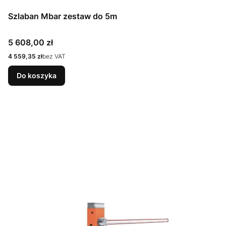
Szlaban Mbar zestaw do 5m
Cena
5 608,00 zł
Cena
4 559,35 zł
bez VAT
Do koszyka