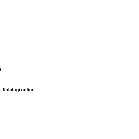
 0. Zobacz szczegóły
ł
Katalogi online