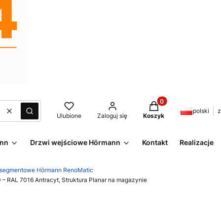
Produkty w koszyku:
polski
z
Wyczyść
Szukaj
Ulubione
Zaloguj się
Koszyk
ann
Drzwi wejściowe Hörmann
Kontakt
Realizacje
 segmentowe Hörmann RenoMatic
RAL 7016 Antracyt, Struktura Planar na magazynie