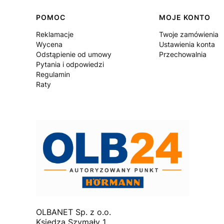
Linki w stopce
POMOC
MOJE KONTO
Reklamacje
Twoje zamówienia
Wycena
Ustawienia konta
Odstąpienie od umowy
Przechowalnia
Pytania i odpowiedzi
Regulamin
Raty
OLBANET Sp. z o.o.
Księdza Szymały 1,