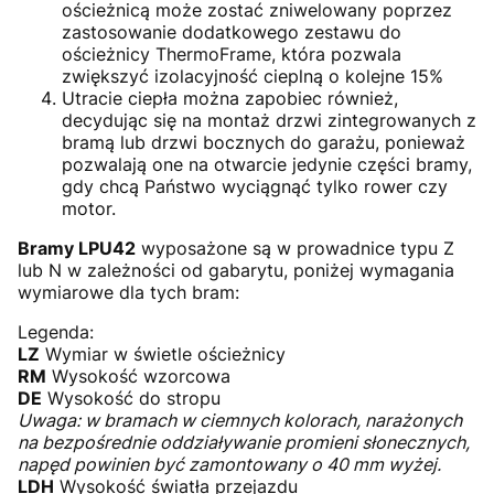
ościeżnicą może zostać zniwelowany poprzez
zastosowanie dodatkowego zestawu do
ościeżnicy ThermoFrame, która pozwala
zwiększyć izolacyjność cieplną o kolejne 15%
Utracie ciepła można zapobiec również,
decydując się na montaż drzwi zintegrowanych z
bramą lub drzwi bocznych do garażu, ponieważ
pozwalają one na otwarcie jedynie części bramy,
gdy chcą Państwo wyciągnąć tylko rower czy
motor.
Bramy LPU42
wyposażone są w prowadnice typu Z
lub N w zależności od gabarytu, poniżej wymagania
wymiarowe dla tych bram:
Legenda:
LZ
Wymiar w świetle ościeżnicy
RM
Wysokość wzorcowa
DE
Wysokość do stropu
Uwaga: w bramach w ciemnych kolorach, narażonych
na bezpośrednie oddziaływanie promieni słonecznych,
napęd powinien być zamontowany o 40 mm wyżej.
LDH
Wysokość światła przejazdu