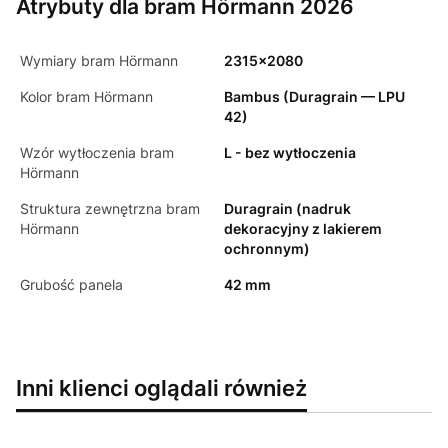
Atrybuty dla bram Hörmann 2026
Wymiary bram Hörmann
2315x2080
Kolor bram Hörmann
Bambus (Duragrain — LPU
42)
Wzór wytłoczenia bram
L - bez wytłoczenia
Hörmann
Struktura zewnętrzna bram
Duragrain (nadruk
Hörmann
dekoracyjny z lakierem
ochronnym)
Grubość panela
42 mm
Inni klienci oglądali również