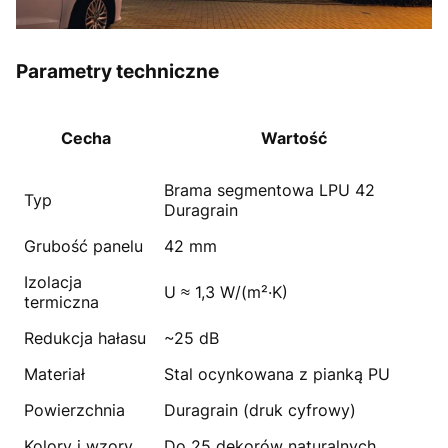
Parametry techniczne
Cecha
Wartość
Brama segmentowa LPU 42
Typ
Duragrain
Grubość panelu
42 mm
Izolacja
U ≈ 1,3 W/(m²·K)
termiczna
Redukcja hałasu
~25 dB
Materiał
Stal ocynkowana z pianką PU
Powierzchnia
Duragrain (druk cyfrowy)
Kolory i wzory
Do 25 dekorów naturalnych