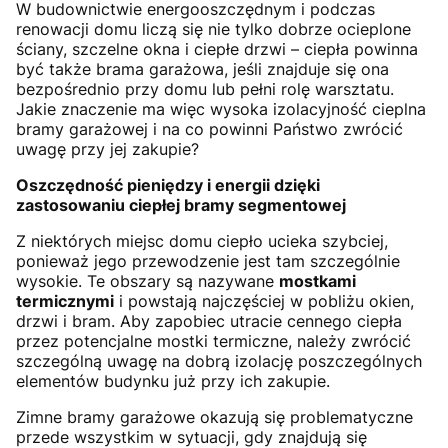
W budownictwie energooszczędnym i podczas
renowacji domu liczą się nie tylko dobrze ocieplone
ściany, szczelne okna i ciepłe drzwi – ciepła powinna
być także brama garażowa, jeśli znajduje się ona
bezpośrednio przy domu lub pełni rolę warsztatu.
Jakie znaczenie ma więc wysoka izolacyjność cieplna
bramy garażowej i na co powinni Państwo zwrócić
uwagę przy jej zakupie?
Oszczędność pieniędzy i energii dzięki
zastosowaniu ciepłej bramy segmentowej
Z niektórych miejsc domu ciepło ucieka szybciej,
ponieważ jego przewodzenie jest tam szczególnie
wysokie. Te obszary są nazywane
mostkami
termicznymi
i powstają najczęściej w pobliżu okien,
drzwi i bram. Aby zapobiec utracie cennego ciepła
przez potencjalne mostki termiczne, należy zwrócić
szczególną uwagę na dobrą izolację poszczególnych
elementów budynku już przy ich zakupie.
Zimne bramy garażowe okazują się problematyczne
przede wszystkim w sytuacji, gdy znajdują się