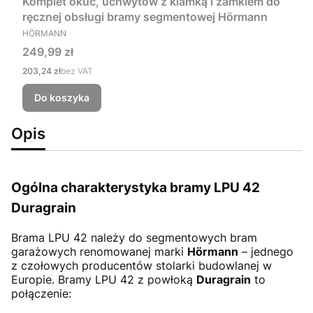
Komplet okuć, uchwytów z klamką i zamkiem do
ręcznej obsługi bramy segmentowej Hörmann
PRODUCENT
HÖRMANN
Cena
249,99 zł
Cena
203,24 zł
bez VAT
Do koszyka
Opis
Ogólna charakterystyka bramy LPU 42
Duragrain
Brama LPU 42
należy do segmentowych bram
garażowych renomowanej marki
Hörmann
– jednego
z czołowych producentów stolarki budowlanej w
Europie. Bramy LPU 42 z powłoką
Duragrain
to
połączenie: