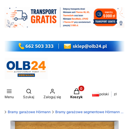
Produkty w koszyku: 0. Z
Otwórz wyszukiwarkę
polski
zł
Menu
Szukaj
Zaloguj się
Koszyk
my
Bramy garażowe Hörmann
Bramy garażowe segmentowe Hörmann LPU 42