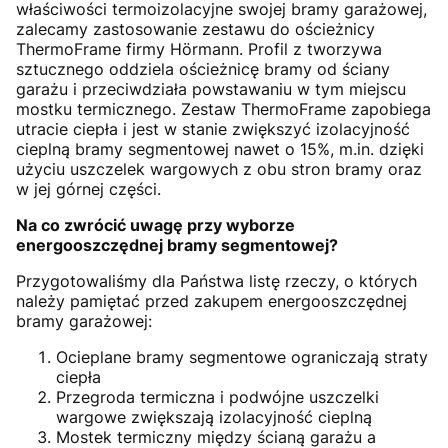
właściwości termoizolacyjne swojej bramy garażowej,
zalecamy zastosowanie zestawu do ościeżnicy
ThermoFrame firmy Hörmann. Profil z tworzywa
sztucznego oddziela ościeżnicę bramy od ściany
garażu i przeciwdziała powstawaniu w tym miejscu
mostku termicznego. Zestaw ThermoFrame zapobiega
utracie ciepła i jest w stanie zwiększyć izolacyjność
cieplną bramy segmentowej nawet o 15%, m.in. dzięki
użyciu uszczelek wargowych z obu stron bramy oraz
w jej górnej części.
Na co zwrócić uwagę przy wyborze
energooszczędnej bramy segmentowej?
Przygotowaliśmy dla Państwa listę rzeczy, o których
należy pamiętać przed zakupem energooszczędnej
bramy garażowej:
Ocieplane bramy segmentowe ograniczają straty
ciepła
Przegroda termiczna i podwójne uszczelki
wargowe zwiększają izolacyjność cieplną
Mostek termiczny między ścianą garażu a