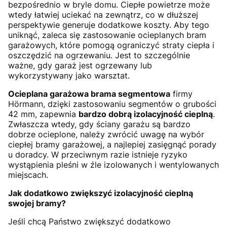
bezpośrednio w bryle domu. Ciepłe powietrze może
wtedy łatwiej uciekać na zewnątrz, co w dłuższej
perspektywie generuje dodatkowe koszty. Aby tego
uniknąć, zaleca się zastosowanie ocieplanych bram
garażowych, które pomogą ograniczyć straty ciepła i
oszczędzić na ogrzewaniu. Jest to szczególnie
ważne, gdy garaż jest ogrzewany lub
wykorzystywany jako warsztat.
Ocieplana garażowa brama segmentowa
firmy
Hörmann, dzięki zastosowaniu segmentów o grubości
42 mm, zapewnia
bardzo dobrą izolacyjność cieplną
.
Zwłaszcza wtedy, gdy ściany garażu są bardzo
dobrze ocieplone, należy zwrócić uwagę na wybór
ciepłej bramy garażowej, a najlepiej zasięgnąć porady
u doradcy. W przeciwnym razie istnieje ryzyko
wystąpienia pleśni w źle izolowanych i wentylowanych
miejscach.
Jak dodatkowo zwiększyć izolacyjność cieplną
swojej bramy?
Jeśli chcą Państwo zwiększyć dodatkowo