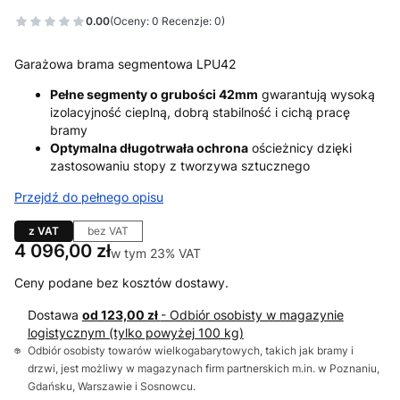
0.00
(Oceny: 0 Recenzje: 0)
Garażowa brama segmentowa LPU42
Pełne segmenty o grubości 42mm
gwarantują wysoką
izolacyjność cieplną, dobrą stabilność i cichą pracę
bramy
Optymalna długotrwała ochrona
ościeżnicy dzięki
zastosowaniu stopy z tworzywa sztucznego
Przejdź do pełnego opisu
z VAT
bez VAT
Cena
4 096,00 zł
w tym 23% VAT
w tym
23%
VAT
Ceny podane bez kosztów dostawy.
Dostawa
od 123,00 zł
- Odbiór osobisty w magazynie
logistycznym (tylko powyżej 100 kg)
Odbiór osobisty towarów wielkogabarytowych, takich jak bramy i
drzwi, jest możliwy w magazynach firm partnerskich m.in. w Poznaniu,
Gdańsku, Warszawie i Sosnowcu.