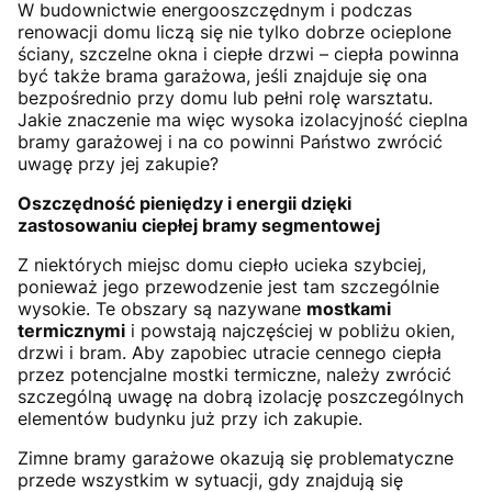
W budownictwie energooszczędnym i podczas
renowacji domu liczą się nie tylko dobrze ocieplone
ściany, szczelne okna i ciepłe drzwi – ciepła powinna
być także brama garażowa, jeśli znajduje się ona
bezpośrednio przy domu lub pełni rolę warsztatu.
Jakie znaczenie ma więc wysoka izolacyjność cieplna
bramy garażowej i na co powinni Państwo zwrócić
uwagę przy jej zakupie?
Oszczędność pieniędzy i energii dzięki
zastosowaniu ciepłej bramy segmentowej
Z niektórych miejsc domu ciepło ucieka szybciej,
ponieważ jego przewodzenie jest tam szczególnie
wysokie. Te obszary są nazywane
mostkami
termicznymi
i powstają najczęściej w pobliżu okien,
drzwi i bram. Aby zapobiec utracie cennego ciepła
przez potencjalne mostki termiczne, należy zwrócić
szczególną uwagę na dobrą izolację poszczególnych
elementów budynku już przy ich zakupie.
Zimne bramy garażowe okazują się problematyczne
przede wszystkim w sytuacji, gdy znajdują się