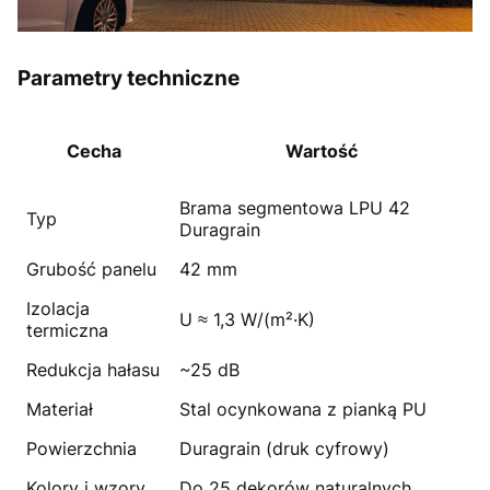
Parametry techniczne
Cecha
Wartość
Brama segmentowa LPU 42
Typ
Duragrain
Grubość panelu
42 mm
Izolacja
U ≈ 1,3 W/(m²·K)
termiczna
Redukcja hałasu
~25 dB
Materiał
Stal ocynkowana z pianką PU
Powierzchnia
Duragrain (druk cyfrowy)
Kolory i wzory
Do 25 dekorów naturalnych