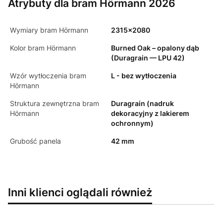
Atrybuty dla bram Hörmann 2026
Wymiary bram Hörmann
2315x2080
Kolor bram Hörmann
Burned Oak – opalony dąb
(Duragrain — LPU 42)
Wzór wytłoczenia bram
L - bez wytłoczenia
Hörmann
Struktura zewnętrzna bram
Duragrain (nadruk
Hörmann
dekoracyjny z lakierem
ochronnym)
Grubość panela
42 mm
Inni klienci oglądali również