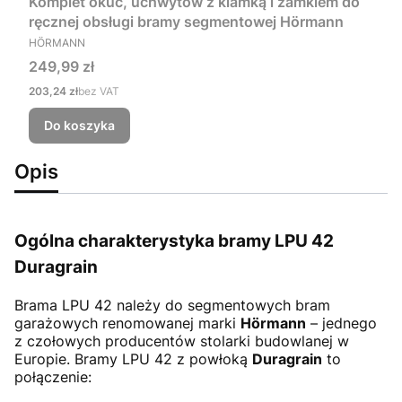
Komplet okuć, uchwytów z klamką i zamkiem do
ręcznej obsługi bramy segmentowej Hörmann
PRODUCENT
HÖRMANN
Cena
249,99 zł
Cena
203,24 zł
bez VAT
Do koszyka
Opis
Ogólna charakterystyka bramy LPU 42
Duragrain
Brama LPU 42
należy do segmentowych bram
garażowych renomowanej marki
Hörmann
– jednego
z czołowych producentów stolarki budowlanej w
Europie. Bramy LPU 42 z powłoką
Duragrain
to
połączenie: