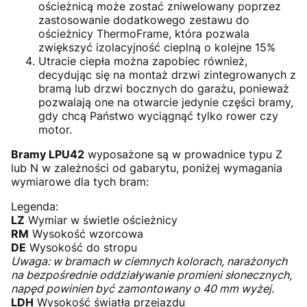
ościeżnicą może zostać zniwelowany poprzez
zastosowanie dodatkowego zestawu do
ościeżnicy ThermoFrame, która pozwala
zwiększyć izolacyjność cieplną o kolejne 15%
Utracie ciepła można zapobiec również,
decydując się na montaż drzwi zintegrowanych z
bramą lub drzwi bocznych do garażu, ponieważ
pozwalają one na otwarcie jedynie części bramy,
gdy chcą Państwo wyciągnąć tylko rower czy
motor.
Bramy LPU42
wyposażone są w prowadnice typu Z
lub N w zależności od gabarytu, poniżej wymagania
wymiarowe dla tych bram:
Legenda:
LZ
Wymiar w świetle ościeżnicy
RM
Wysokość wzorcowa
DE
Wysokość do stropu
Uwaga: w bramach w ciemnych kolorach, narażonych
na bezpośrednie oddziaływanie promieni słonecznych,
napęd powinien być zamontowany o 40 mm wyżej.
LDH
Wysokość światła przejazdu