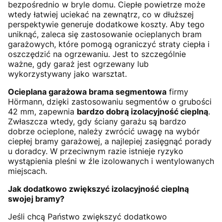
bezpośrednio w bryle domu. Ciepłe powietrze może
wtedy łatwiej uciekać na zewnątrz, co w dłuższej
perspektywie generuje dodatkowe koszty. Aby tego
uniknąć, zaleca się zastosowanie ocieplanych bram
garażowych, które pomogą ograniczyć straty ciepła i
oszczędzić na ogrzewaniu. Jest to szczególnie
ważne, gdy garaż jest ogrzewany lub
wykorzystywany jako warsztat.
Ocieplana garażowa brama segmentowa
firmy
Hörmann, dzięki zastosowaniu segmentów o grubości
42 mm, zapewnia
bardzo dobrą izolacyjność cieplną
.
Zwłaszcza wtedy, gdy ściany garażu są bardzo
dobrze ocieplone, należy zwrócić uwagę na wybór
ciepłej bramy garażowej, a najlepiej zasięgnąć porady
u doradcy. W przeciwnym razie istnieje ryzyko
wystąpienia pleśni w źle izolowanych i wentylowanych
miejscach.
Jak dodatkowo zwiększyć izolacyjność cieplną
swojej bramy?
Jeśli chcą Państwo zwiększyć dodatkowo