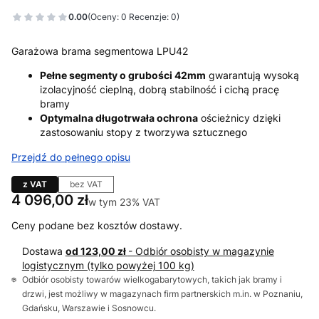
0.00
(Oceny: 0 Recenzje: 0)
Garażowa brama segmentowa LPU42
Pełne segmenty o grubości 42mm
gwarantują wysoką
izolacyjność cieplną, dobrą stabilność i cichą pracę
bramy
Optymalna długotrwała ochrona
ościeżnicy dzięki
zastosowaniu stopy z tworzywa sztucznego
Przejdź do pełnego opisu
z VAT
bez VAT
Cena
4 096,00 zł
w tym 23% VAT
w tym
23%
VAT
Ceny podane bez kosztów dostawy.
Dostawa
od 123,00 zł
- Odbiór osobisty w magazynie
logistycznym (tylko powyżej 100 kg)
Odbiór osobisty towarów wielkogabarytowych, takich jak bramy i
drzwi, jest możliwy w magazynach firm partnerskich m.in. w Poznaniu,
Gdańsku, Warszawie i Sosnowcu.