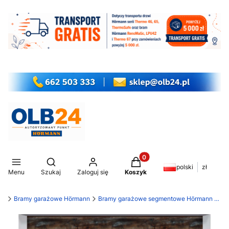
Produkty w koszyku: 0. Z
Otwórz wyszukiwarkę
polski
zł
Menu
Szukaj
Zaloguj się
Koszyk
my
Bramy garażowe Hörmann
Bramy garażowe segmentowe Hörmann LPU 42