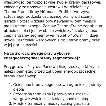
właściwości termoizolacyjne swojej bramy garażowej,
zalecamy zastosowanie zestawu do ościeżnicy
ThermoFrame firmy Hörmann. Profil z tworzywa
sztucznego oddziela ościeżnicę bramy od ściany
garażu i przeciwdziała powstawaniu w tym miejscu
mostku termicznego. Zestaw ThermoFrame zapobiega
utracie ciepła i jest w stanie zwiększyć izolacyjność
cieplną bramy segmentowej nawet o 15%, m.in. dzięki
użyciu uszczelek wargowych z obu stron bramy oraz
w jej górnej części.
Na co zwrócić uwagę przy wyborze
energooszczędnej bramy segmentowej?
Przygotowaliśmy dla Państwa listę rzeczy, o których
należy pamiętać przed zakupem energooszczędnej
bramy garażowej:
Ocieplane bramy segmentowe ograniczają straty
ciepła
Przegroda termiczna i podwójne uszczelki
wargowe zwiększają izolacyjność cieplną
Mostek termiczny między ścianą garażu a