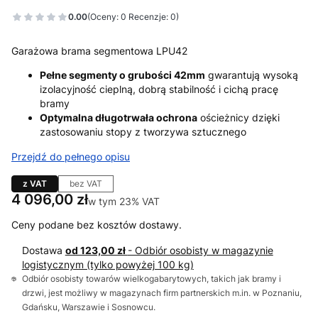
0.00
(Oceny: 0 Recenzje: 0)
Garażowa brama segmentowa LPU42
Pełne segmenty o grubości 42mm
gwarantują wysoką
izolacyjność cieplną, dobrą stabilność i cichą pracę
bramy
Optymalna długotrwała ochrona
ościeżnicy dzięki
zastosowaniu stopy z tworzywa sztucznego
Przejdź do pełnego opisu
z VAT
bez VAT
Cena
4 096,00 zł
w tym 23% VAT
w tym
23%
VAT
Ceny podane bez kosztów dostawy.
Dostawa
od 123,00 zł
- Odbiór osobisty w magazynie
logistycznym (tylko powyżej 100 kg)
Odbiór osobisty towarów wielkogabarytowych, takich jak bramy i
drzwi, jest możliwy w magazynach firm partnerskich m.in. w Poznaniu,
Gdańsku, Warszawie i Sosnowcu.