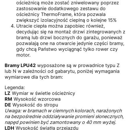
ościeżnicą może zostać zniwelowany poprzez
zastosowanie dodatkowego zestawu do
ościeżnicy ThermoFrame, która pozwala
zwiększyć izolacyjność cieplną o kolejne 15%
Utracie ciepła można zapobiec również,
decydując się na montaż drzwi zintegrowanych z
bramą lub drzwi bocznych do garażu, ponieważ
pozwalają one na otwarcie jedynie części bramy,
gdy chcą Państwo wyciągnąć tylko rower czy
motor.
Bramy LPU42
wyposażone są w prowadnice typu Z
lub N w zależności od gabarytu, poniżej wymagania
wymiarowe dla tych bram:
Legenda:
LZ
Wymiar w świetle ościeżnicy
RM
Wysokość wzorcowa
DE
Wysokość do stropu
Uwaga: w bramach w ciemnych kolorach, narażonych
na bezpośrednie oddziaływanie promieni słonecznych,
napęd powinien być zamontowany o 40 mm wyżej.
LDH
Wysokość światła przejazdu