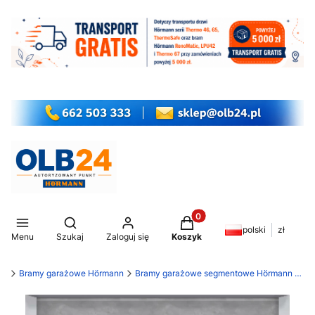
Produkty w koszyku: 0. Z
Otwórz wyszukiwarkę
polski
zł
Menu
Szukaj
Zaloguj się
Koszyk
my
Bramy garażowe Hörmann
Bramy garażowe segmentowe Hörmann LPU 42