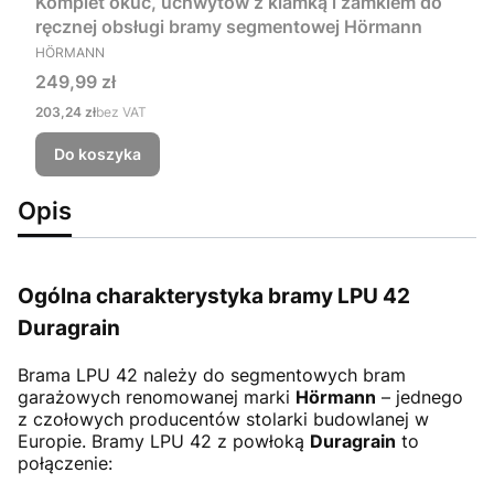
Komplet okuć, uchwytów z klamką i zamkiem do
ręcznej obsługi bramy segmentowej Hörmann
PRODUCENT
HÖRMANN
Cena
249,99 zł
Cena
203,24 zł
bez VAT
Do koszyka
Opis
Ogólna charakterystyka bramy LPU 42
Duragrain
Brama LPU 42
należy do segmentowych bram
garażowych renomowanej marki
Hörmann
– jednego
z czołowych producentów stolarki budowlanej w
Europie. Bramy LPU 42 z powłoką
Duragrain
to
połączenie: