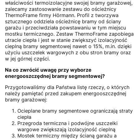
właściwości termoizolacyjne swojej bramy garażowej,
zalecamy zastosowanie zestawu do ościeżnicy
ThermoFrame firmy Hörmann. Profil z tworzywa
sztucznego oddziela ościeżnicę bramy od ściany
garażu i przeciwdziała powstawaniu w tym miejscu
mostku termicznego. Zestaw ThermoFrame zapobiega
utracie ciepła i jest w stanie zwiększyć izolacyjność
cieplną bramy segmentowej nawet o 15%, m.in. dzięki
użyciu uszczelek wargowych z obu stron bramy oraz
w jej górnej części.
Na co zwrócić uwagę przy wyborze
energooszczędnej bramy segmentowej?
Przygotowaliśmy dla Państwa listę rzeczy, o których
należy pamiętać przed zakupem energooszczędnej
bramy garażowej:
Ocieplane bramy segmentowe ograniczają straty
ciepła
Przegroda termiczna i podwójne uszczelki
wargowe zwiększają izolacyjność cieplną
Mostek termiczny między ścianą garażu a