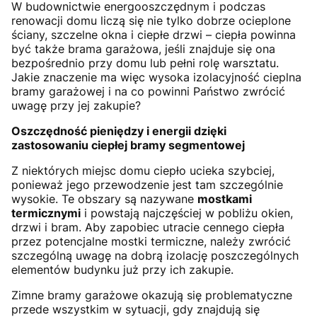
W budownictwie energooszczędnym i podczas
renowacji domu liczą się nie tylko dobrze ocieplone
ściany, szczelne okna i ciepłe drzwi – ciepła powinna
być także brama garażowa, jeśli znajduje się ona
bezpośrednio przy domu lub pełni rolę warsztatu.
Jakie znaczenie ma więc wysoka izolacyjność cieplna
bramy garażowej i na co powinni Państwo zwrócić
uwagę przy jej zakupie?
Oszczędność pieniędzy i energii dzięki
zastosowaniu ciepłej bramy segmentowej
Z niektórych miejsc domu ciepło ucieka szybciej,
ponieważ jego przewodzenie jest tam szczególnie
wysokie. Te obszary są nazywane
mostkami
termicznymi
i powstają najczęściej w pobliżu okien,
drzwi i bram. Aby zapobiec utracie cennego ciepła
przez potencjalne mostki termiczne, należy zwrócić
szczególną uwagę na dobrą izolację poszczególnych
elementów budynku już przy ich zakupie.
Zimne bramy garażowe okazują się problematyczne
przede wszystkim w sytuacji, gdy znajdują się