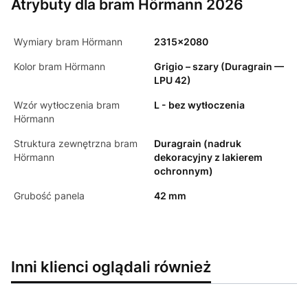
Atrybuty dla bram Hörmann 2026
Wymiary bram Hörmann
2315x2080
Kolor bram Hörmann
Grigio – szary (Duragrain —
LPU 42)
Wzór wytłoczenia bram
L - bez wytłoczenia
Hörmann
Struktura zewnętrzna bram
Duragrain (nadruk
Hörmann
dekoracyjny z lakierem
ochronnym)
Grubość panela
42 mm
Inni klienci oglądali również