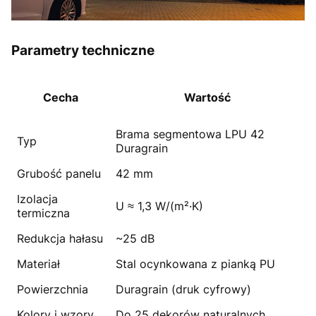
Parametry techniczne
Cecha
Wartość
Brama segmentowa LPU 42
Typ
Duragrain
Grubość panelu
42 mm
Izolacja
U ≈ 1,3 W/(m²·K)
termiczna
Redukcja hałasu
~25 dB
Materiał
Stal ocynkowana z pianką PU
Powierzchnia
Duragrain (druk cyfrowy)
Kolory i wzory
Do 25 dekorów naturalnych