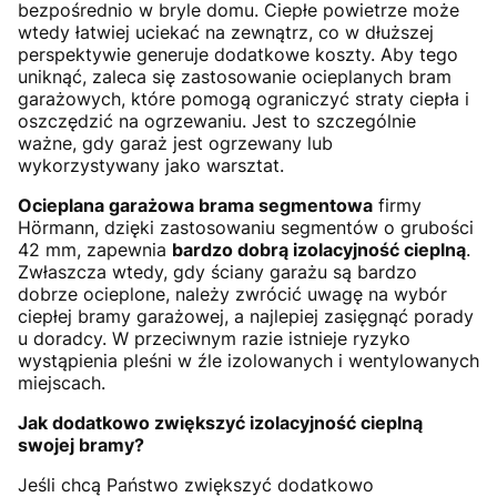
bezpośrednio w bryle domu. Ciepłe powietrze może
wtedy łatwiej uciekać na zewnątrz, co w dłuższej
perspektywie generuje dodatkowe koszty. Aby tego
uniknąć, zaleca się zastosowanie ocieplanych bram
garażowych, które pomogą ograniczyć straty ciepła i
oszczędzić na ogrzewaniu. Jest to szczególnie
ważne, gdy garaż jest ogrzewany lub
wykorzystywany jako warsztat.
Ocieplana garażowa brama segmentowa
firmy
Hörmann, dzięki zastosowaniu segmentów o grubości
42 mm, zapewnia
bardzo dobrą izolacyjność cieplną
.
Zwłaszcza wtedy, gdy ściany garażu są bardzo
dobrze ocieplone, należy zwrócić uwagę na wybór
ciepłej bramy garażowej, a najlepiej zasięgnąć porady
u doradcy. W przeciwnym razie istnieje ryzyko
wystąpienia pleśni w źle izolowanych i wentylowanych
miejscach.
Jak dodatkowo zwiększyć izolacyjność cieplną
swojej bramy?
Jeśli chcą Państwo zwiększyć dodatkowo