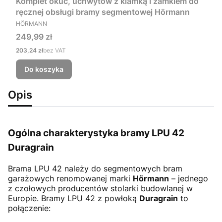
Komplet okuć, uchwytów z klamką i zamkiem do
ręcznej obsługi bramy segmentowej Hörmann
PRODUCENT
HÖRMANN
Cena
249,99 zł
Cena
203,24 zł
bez VAT
Do koszyka
Opis
Ogólna charakterystyka bramy LPU 42
Duragrain
Brama LPU 42
należy do segmentowych bram
garażowych renomowanej marki
Hörmann
– jednego
z czołowych producentów stolarki budowlanej w
Europie. Bramy LPU 42 z powłoką
Duragrain
to
połączenie: