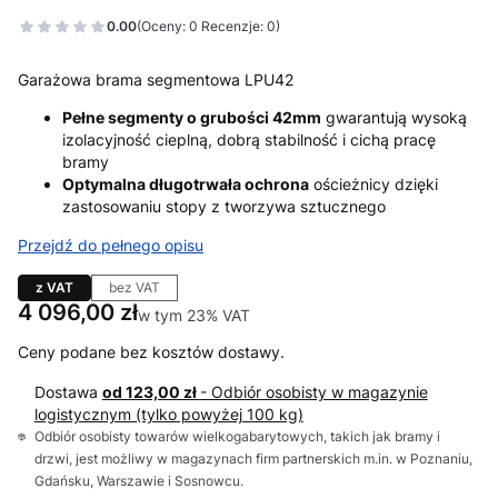
0.00
(Oceny: 0 Recenzje: 0)
Garażowa brama segmentowa LPU42
Pełne segmenty o grubości 42mm
gwarantują wysoką
izolacyjność cieplną, dobrą stabilność i cichą pracę
bramy
Optymalna długotrwała ochrona
ościeżnicy dzięki
zastosowaniu stopy z tworzywa sztucznego
Przejdź do pełnego opisu
z VAT
bez VAT
Cena
4 096,00 zł
w tym 23% VAT
w tym
23%
VAT
Ceny podane bez kosztów dostawy.
Dostawa
od 123,00 zł
- Odbiór osobisty w magazynie
logistycznym (tylko powyżej 100 kg)
Odbiór osobisty towarów wielkogabarytowych, takich jak bramy i
drzwi, jest możliwy w magazynach firm partnerskich m.in. w Poznaniu,
Gdańsku, Warszawie i Sosnowcu.