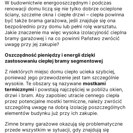
W budownictwie energooszczędnym i podczas
renowacji domu liczą się nie tylko dobrze ocieplone
ściany, szczelne okna i ciepłe drzwi – ciepła powinna
być także brama garażowa, jeśli znajduje się ona
bezpośrednio przy domu lub pełni rolę warsztatu.
Jakie znaczenie ma więc wysoka izolacyjność cieplna
bramy garażowej i na co powinni Państwo zwrócić
uwagę przy jej zakupie?
Oszczędność pieniędzy i energii dzięki
zastosowaniu ciepłej bramy segmentowej
Z niektórych miejsc domu ciepło ucieka szybciej,
ponieważ jego przewodzenie jest tam szczególnie
wysokie. Te obszary są nazywane
mostkami
termicznymi
i powstają najczęściej w pobliżu okien,
drzwi i bram. Aby zapobiec utracie cennego ciepła
przez potencjalne mostki termiczne, należy zwrócić
szczególną uwagę na dobrą izolację poszczególnych
elementów budynku już przy ich zakupie.
Zimne bramy garażowe okazują się problematyczne
przede wszystkim w sytuacji, gdy znajdują się