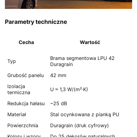
Parametry techniczne
Cecha
Wartość
Brama segmentowa LPU 42
Typ
Duragrain
Grubość panelu
42 mm
Izolacja
U ≈ 1,3 W/(m²·K)
termiczna
Redukcja hałasu
~25 dB
Materiał
Stal ocynkowana z pianką PU
Powierzchnia
Duragrain (druk cyfrowy)
Kolory i wzory
Do 25 dekorów naturalnych