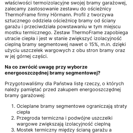
właściwości termoizolacyjne swojej bramy garażowej,
zalecamy zastosowanie zestawu do ościeżnicy
ThermoFrame firmy Hörmann. Profil z tworzywa
sztucznego oddziela ościeżnicę bramy od ściany
garażu i przeciwdziała powstawaniu w tym miejscu
mostku termicznego. Zestaw ThermoFrame zapobiega
utracie ciepła i jest w stanie zwiększyć izolacyjność
cieplną bramy segmentowej nawet o 15%, m.in. dzięki
użyciu uszczelek wargowych z obu stron bramy oraz
w jej górnej części.
Na co zwrócić uwagę przy wyborze
energooszczędnej bramy segmentowej?
Przygotowaliśmy dla Państwa listę rzeczy, o których
należy pamiętać przed zakupem energooszczędnej
bramy garażowej:
Ocieplane bramy segmentowe ograniczają straty
ciepła
Przegroda termiczna i podwójne uszczelki
wargowe zwiększają izolacyjność cieplną
Mostek termiczny między ścianą garażu a