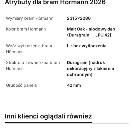
Atrybuty dla bram Hörmann 2026
Wymiary bram Hörmann
2315x2080
Kolor bram Hörmann
Malt Oak - słodowy dąb
(Duragrain — LPU 42)
Wzór wytłoczenia bram
L - bez wytłoczenia
Hörmann
Struktura zewnętrzna bram
Duragrain (nadruk
Hörmann
dekoracyjny z lakierem
ochronnym)
Grubość panela
42 mm
Inni klienci oglądali również