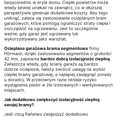
bezpośrednio w bryle domu. Ciepłe powietrze może
wtedy łatwiej uciekać na zewnątrz, co w dłuższej
perspektywie generuje dodatkowe koszty. Aby tego
uniknąć, zaleca się zastosowanie ocieplanych bram
garażowych, które pomogą ograniczyć straty ciepła i
oszczędzić na ogrzewaniu. Jest to szczególnie
ważne, gdy garaż jest ogrzewany lub
wykorzystywany jako warsztat.
Ocieplana garażowa brama segmentowa
firmy
Hörmann, dzięki zastosowaniu segmentów o grubości
42 mm, zapewnia
bardzo dobrą izolacyjność cieplną
.
Zwłaszcza wtedy, gdy ściany garażu są bardzo
dobrze ocieplone, należy zwrócić uwagę na wybór
ciepłej bramy garażowej, a najlepiej zasięgnąć porady
u doradcy. W przeciwnym razie istnieje ryzyko
wystąpienia pleśni w źle izolowanych i wentylowanych
miejscach.
Jak dodatkowo zwiększyć izolacyjność cieplną
swojej bramy?
Jeśli chcą Państwo zwiększyć dodatkowo