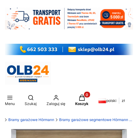
Produkty w koszyku: 0. Z
Otwórz wyszukiwarkę
polski
zł
Menu
Szukaj
Zaloguj się
Koszyk
my
Bramy garażowe Hörmann
Bramy garażowe segmentowe Hörmann LPU 42