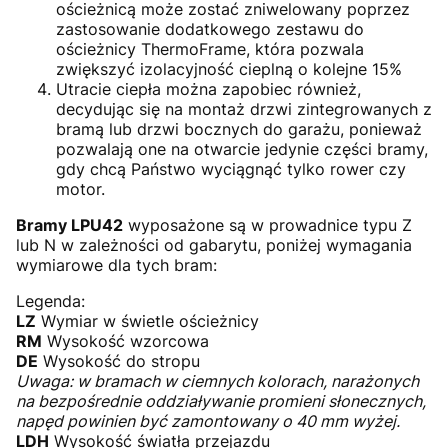
ościeżnicą może zostać zniwelowany poprzez
zastosowanie dodatkowego zestawu do
ościeżnicy ThermoFrame, która pozwala
zwiększyć izolacyjność cieplną o kolejne 15%
Utracie ciepła można zapobiec również,
decydując się na montaż drzwi zintegrowanych z
bramą lub drzwi bocznych do garażu, ponieważ
pozwalają one na otwarcie jedynie części bramy,
gdy chcą Państwo wyciągnąć tylko rower czy
motor.
Bramy LPU42
wyposażone są w prowadnice typu Z
lub N w zależności od gabarytu, poniżej wymagania
wymiarowe dla tych bram:
Legenda:
LZ
Wymiar w świetle ościeżnicy
RM
Wysokość wzorcowa
DE
Wysokość do stropu
Uwaga: w bramach w ciemnych kolorach, narażonych
na bezpośrednie oddziaływanie promieni słonecznych,
napęd powinien być zamontowany o 40 mm wyżej.
LDH
Wysokość światła przejazdu