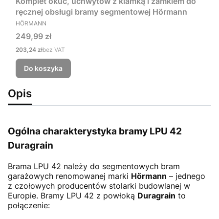
Komplet okuć, uchwytów z klamką i zamkiem do
ręcznej obsługi bramy segmentowej Hörmann
PRODUCENT
HÖRMANN
Cena
249,99 zł
Cena
203,24 zł
bez VAT
Do koszyka
Opis
Ogólna charakterystyka bramy LPU 42
Duragrain
Brama LPU 42
należy do segmentowych bram
garażowych renomowanej marki
Hörmann
– jednego
z czołowych producentów stolarki budowlanej w
Europie. Bramy LPU 42 z powłoką
Duragrain
to
połączenie: