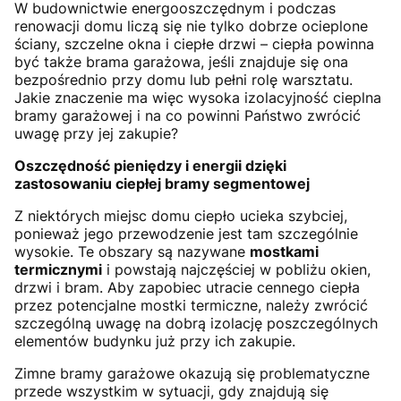
W budownictwie energooszczędnym i podczas
renowacji domu liczą się nie tylko dobrze ocieplone
ściany, szczelne okna i ciepłe drzwi – ciepła powinna
być także brama garażowa, jeśli znajduje się ona
bezpośrednio przy domu lub pełni rolę warsztatu.
Jakie znaczenie ma więc wysoka izolacyjność cieplna
bramy garażowej i na co powinni Państwo zwrócić
uwagę przy jej zakupie?
Oszczędność pieniędzy i energii dzięki
zastosowaniu ciepłej bramy segmentowej
Z niektórych miejsc domu ciepło ucieka szybciej,
ponieważ jego przewodzenie jest tam szczególnie
wysokie. Te obszary są nazywane
mostkami
termicznymi
i powstają najczęściej w pobliżu okien,
drzwi i bram. Aby zapobiec utracie cennego ciepła
przez potencjalne mostki termiczne, należy zwrócić
szczególną uwagę na dobrą izolację poszczególnych
elementów budynku już przy ich zakupie.
Zimne bramy garażowe okazują się problematyczne
przede wszystkim w sytuacji, gdy znajdują się