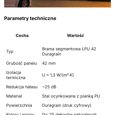
Parametry techniczne
Cecha
Wartość
Brama segmentowa LPU 42
Typ
Duragrain
Grubość panelu
42 mm
Izolacja
U ≈ 1,3 W/(m²·K)
termiczna
Redukcja hałasu
~25 dB
Materiał
Stal ocynkowana z pianką PU
Powierzchnia
Duragrain (druk cyfrowy)
Kolory i wzory
Do 25 dekorów naturalnych