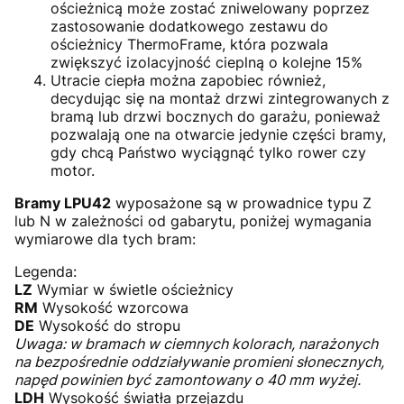
ościeżnicą może zostać zniwelowany poprzez
zastosowanie dodatkowego zestawu do
ościeżnicy ThermoFrame, która pozwala
zwiększyć izolacyjność cieplną o kolejne 15%
Utracie ciepła można zapobiec również,
decydując się na montaż drzwi zintegrowanych z
bramą lub drzwi bocznych do garażu, ponieważ
pozwalają one na otwarcie jedynie części bramy,
gdy chcą Państwo wyciągnąć tylko rower czy
motor.
Bramy LPU42
wyposażone są w prowadnice typu Z
lub N w zależności od gabarytu, poniżej wymagania
wymiarowe dla tych bram:
Legenda:
LZ
Wymiar w świetle ościeżnicy
RM
Wysokość wzorcowa
DE
Wysokość do stropu
Uwaga: w bramach w ciemnych kolorach, narażonych
na bezpośrednie oddziaływanie promieni słonecznych,
napęd powinien być zamontowany o 40 mm wyżej.
LDH
Wysokość światła przejazdu