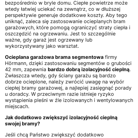
bezpośrednio w bryle domu. Ciepłe powietrze może
wtedy łatwiej uciekać na zewnątrz, co w dłuższej
perspektywie generuje dodatkowe koszty. Aby tego
uniknąć, zaleca się zastosowanie ocieplanych bram
garażowych, które pomogą ograniczyć straty ciepła i
oszczędzić na ogrzewaniu. Jest to szczególnie
ważne, gdy garaż jest ogrzewany lub
wykorzystywany jako warsztat.
Ocieplana garażowa brama segmentowa
firmy
Hörmann, dzięki zastosowaniu segmentów o grubości
42 mm, zapewnia
bardzo dobrą izolacyjność cieplną
.
Zwłaszcza wtedy, gdy ściany garażu są bardzo
dobrze ocieplone, należy zwrócić uwagę na wybór
ciepłej bramy garażowej, a najlepiej zasięgnąć porady
u doradcy. W przeciwnym razie istnieje ryzyko
wystąpienia pleśni w źle izolowanych i wentylowanych
miejscach.
Jak dodatkowo zwiększyć izolacyjność cieplną
swojej bramy?
Jeśli chcą Państwo zwiększyć dodatkowo