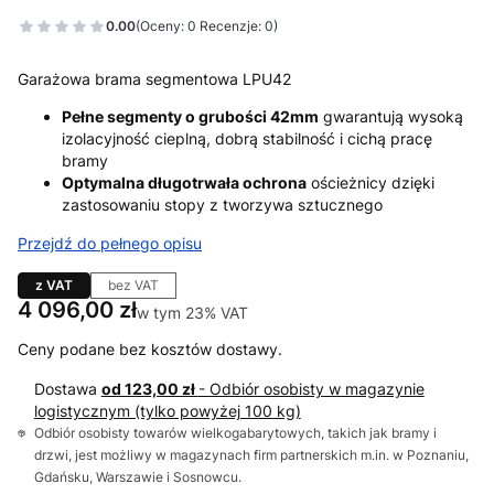
0.00
(Oceny: 0 Recenzje: 0)
Garażowa brama segmentowa LPU42
Pełne segmenty o grubości 42mm
gwarantują wysoką
izolacyjność cieplną, dobrą stabilność i cichą pracę
bramy
Optymalna długotrwała ochrona
ościeżnicy dzięki
zastosowaniu stopy z tworzywa sztucznego
Przejdź do pełnego opisu
z VAT
bez VAT
Cena
4 096,00 zł
w tym 23% VAT
w tym
23%
VAT
Ceny podane bez kosztów dostawy.
Dostawa
od 123,00 zł
- Odbiór osobisty w magazynie
logistycznym (tylko powyżej 100 kg)
Odbiór osobisty towarów wielkogabarytowych, takich jak bramy i
drzwi, jest możliwy w magazynach firm partnerskich m.in. w Poznaniu,
Gdańsku, Warszawie i Sosnowcu.