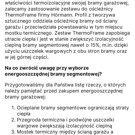
właściwości termoizolacyjne swojej bramy garażowej,
zalecamy zastosowanie zestawu do ościeżnicy
ThermoFrame firmy Hörmann. Profil z tworzywa
sztucznego oddziela ościeżnicę bramy od ściany
garażu i przeciwdziała powstawaniu w tym miejscu
mostku termicznego. Zestaw ThermoFrame zapobiega
utracie ciepła i jest w stanie zwiększyć izolacyjność
cieplną bramy segmentowej nawet o 15%, m.in. dzięki
użyciu uszczelek wargowych z obu stron bramy oraz
w jej górnej części.
Na co zwrócić uwagę przy wyborze
energooszczędnej bramy segmentowej?
Przygotowaliśmy dla Państwa listę rzeczy, o których
należy pamiętać przed zakupem energooszczędnej
bramy garażowej:
Ocieplane bramy segmentowe ograniczają straty
ciepła
Przegroda termiczna i podwójne uszczelki
wargowe zwiększają izolacyjność cieplną
Mostek termiczny między ścianą garażu a