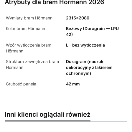
Atrybuty dla bram Hörmann 2026
Wymiary bram Hörmann
2315x2080
Kolor bram Hörmann
Beżowy (Duragrain — LPU
42)
Wzór wytłoczenia bram
L - bez wytłoczenia
Hörmann
Struktura zewnętrzna bram
Duragrain (nadruk
Hörmann
dekoracyjny z lakierem
ochronnym)
Grubość panela
42 mm
Inni klienci oglądali również