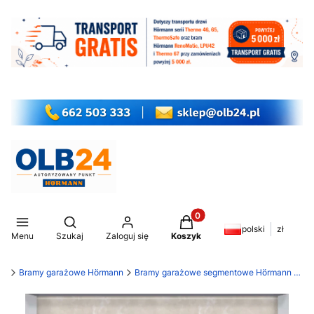
Produkty w koszyku: 0. Z
Otwórz wyszukiwarkę
polski
zł
Menu
Szukaj
Zaloguj się
Koszyk
my
Bramy garażowe Hörmann
Bramy garażowe segmentowe Hörmann LPU 42