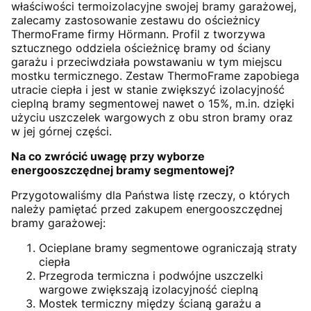
właściwości termoizolacyjne swojej bramy garażowej,
zalecamy zastosowanie zestawu do ościeżnicy
ThermoFrame firmy Hörmann. Profil z tworzywa
sztucznego oddziela ościeżnicę bramy od ściany
garażu i przeciwdziała powstawaniu w tym miejscu
mostku termicznego. Zestaw ThermoFrame zapobiega
utracie ciepła i jest w stanie zwiększyć izolacyjność
cieplną bramy segmentowej nawet o 15%, m.in. dzięki
użyciu uszczelek wargowych z obu stron bramy oraz
w jej górnej części.
Na co zwrócić uwagę przy wyborze
energooszczędnej bramy segmentowej?
Przygotowaliśmy dla Państwa listę rzeczy, o których
należy pamiętać przed zakupem energooszczędnej
bramy garażowej:
Ocieplane bramy segmentowe ograniczają straty
ciepła
Przegroda termiczna i podwójne uszczelki
wargowe zwiększają izolacyjność cieplną
Mostek termiczny między ścianą garażu a