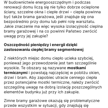
W budownictwie energooszczędnym i podczas
renowacji domu liczą się nie tylko dobrze ocieplone
ściany, szczelne okna i ciepłe drzwi – ciepła powinna
być także brama garażowa, jeśli znajduje się ona
bezpośrednio przy domu lub pełni rolę warsztatu.
Jakie znaczenie ma więc wysoka izolacyjność cieplna
bramy garażowej i na co powinni Państwo zwrócić
uwagę przy jej zakupie?
Oszczędność pieniędzy i energii dzięki
zastosowaniu ciepłej bramy segmentowej
Z niektórych miejsc domu ciepło ucieka szybciej,
ponieważ jego przewodzenie jest tam szczególnie
wysokie. Te obszary są nazywane
mostkami
termicznymi
i powstają najczęściej w pobliżu okien,
drzwi i bram. Aby zapobiec utracie cennego ciepła
przez potencjalne mostki termiczne, należy zwrócić
szczególną uwagę na dobrą izolację poszczególnych
elementów budynku już przy ich zakupie.
Zimne bramy garażowe okazują się problematyczne
przede wszystkim w sytuacji, gdy znajdują się