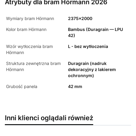
Atrybuty dla bram Hörmann 2026
Wymiary bram Hörmann
2375x2000
Kolor bram Hörmann
Bambus (Duragrain — LPU
42)
Wzór wytłoczenia bram
L - bez wytłoczenia
Hörmann
Struktura zewnętrzna bram
Duragrain (nadruk
Hörmann
dekoracyjny z lakierem
ochronnym)
Grubość panela
42 mm
Inni klienci oglądali również