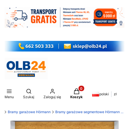
Produkty w koszyku: 0. Z
Otwórz wyszukiwarkę
polski
zł
Menu
Szukaj
Zaloguj się
Koszyk
my
Bramy garażowe Hörmann
Bramy garażowe segmentowe Hörmann LPU 42