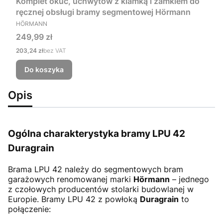
Komplet okuć, uchwytów z klamką i zamkiem do
ręcznej obsługi bramy segmentowej Hörmann
PRODUCENT
HÖRMANN
Cena
249,99 zł
Cena
203,24 zł
bez VAT
Do koszyka
Opis
Ogólna charakterystyka bramy LPU 42
Duragrain
Brama LPU 42
należy do segmentowych bram
garażowych renomowanej marki
Hörmann
– jednego
z czołowych producentów stolarki budowlanej w
Europie. Bramy LPU 42 z powłoką
Duragrain
to
połączenie: