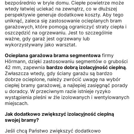
bezpośrednio w bryle domu. Ciepłe powietrze może
wtedy łatwiej uciekać na zewnątrz, co w dłuższej
perspektywie generuje dodatkowe koszty. Aby tego
uniknąć, zaleca się zastosowanie ocieplanych bram
garażowych, które pomogą ograniczyć straty ciepła i
oszczędzić na ogrzewaniu. Jest to szczególnie
ważne, gdy garaż jest ogrzewany lub
wykorzystywany jako warsztat.
Ocieplana garażowa brama segmentowa
firmy
Hörmann, dzięki zastosowaniu segmentów o grubości
42 mm, zapewnia
bardzo dobrą izolacyjność cieplną
.
Zwłaszcza wtedy, gdy ściany garażu są bardzo
dobrze ocieplone, należy zwrócić uwagę na wybór
ciepłej bramy garażowej, a najlepiej zasięgnąć porady
u doradcy. W przeciwnym razie istnieje ryzyko
wystąpienia pleśni w źle izolowanych i wentylowanych
miejscach.
Jak dodatkowo zwiększyć izolacyjność cieplną
swojej bramy?
Jeśli chcą Państwo zwiększyć dodatkowo