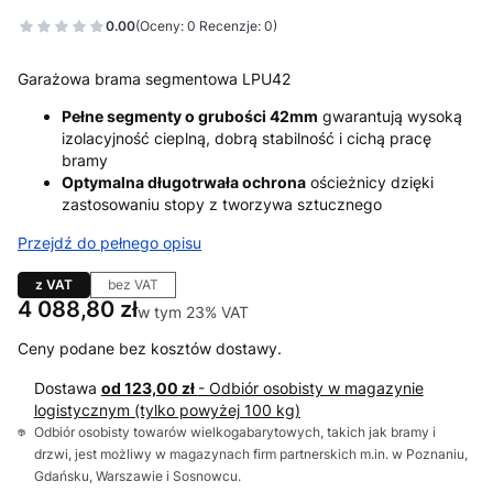
0.00
(Oceny: 0 Recenzje: 0)
Garażowa brama segmentowa LPU42
Pełne segmenty o grubości 42mm
gwarantują wysoką
izolacyjność cieplną, dobrą stabilność i cichą pracę
bramy
Optymalna długotrwała ochrona
ościeżnicy dzięki
zastosowaniu stopy z tworzywa sztucznego
Przejdź do pełnego opisu
z VAT
bez VAT
Cena
4 088,80 zł
w tym 23% VAT
w tym
23%
VAT
Ceny podane bez kosztów dostawy.
Dostawa
od 123,00 zł
- Odbiór osobisty w magazynie
logistycznym (tylko powyżej 100 kg)
Odbiór osobisty towarów wielkogabarytowych, takich jak bramy i
drzwi, jest możliwy w magazynach firm partnerskich m.in. w Poznaniu,
Gdańsku, Warszawie i Sosnowcu.