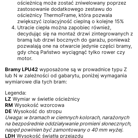
ościeżnicą może zostać zniwelowany poprzez
zastosowanie dodatkowego zestawu do
ościeżnicy ThermoFrame, która pozwala
zwiększyć izolacyjność cieplną o kolejne 15%
Utracie ciepła można zapobiec również,
decydując się na montaż drzwi zintegrowanych z
bramą lub drzwi bocznych do garażu, ponieważ
pozwalają one na otwarcie jedynie części bramy,
gdy chcą Państwo wyciągnąć tylko rower czy
motor.
Bramy LPU42
wyposażone są w prowadnice typu Z
lub N w zależności od gabarytu, poniżej wymagania
wymiarowe dla tych bram:
Legenda:
LZ
Wymiar w świetle ościeżnicy
RM
Wysokość wzorcowa
DE
Wysokość do stropu
Uwaga: w bramach w ciemnych kolorach, narażonych
na bezpośrednie oddziaływanie promieni słonecznych,
napęd powinien być zamontowany o 40 mm wyżej.
LDH
Wysokość światła przejazdu