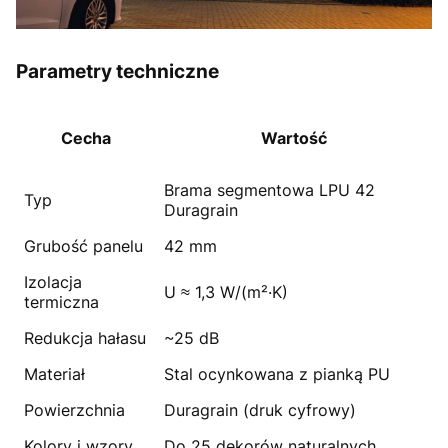
Parametry techniczne
Cecha
Wartość
Brama segmentowa LPU 42
Typ
Duragrain
Grubość panelu
42 mm
Izolacja
U ≈ 1,3 W/(m²·K)
termiczna
Redukcja hałasu
~25 dB
Materiał
Stal ocynkowana z pianką PU
Powierzchnia
Duragrain (druk cyfrowy)
Kolory i wzory
Do 25 dekorów naturalnych