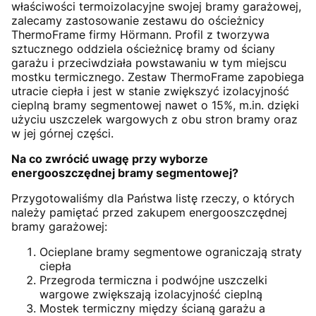
właściwości termoizolacyjne swojej bramy garażowej,
zalecamy zastosowanie zestawu do ościeżnicy
ThermoFrame firmy Hörmann. Profil z tworzywa
sztucznego oddziela ościeżnicę bramy od ściany
garażu i przeciwdziała powstawaniu w tym miejscu
mostku termicznego. Zestaw ThermoFrame zapobiega
utracie ciepła i jest w stanie zwiększyć izolacyjność
cieplną bramy segmentowej nawet o 15%, m.in. dzięki
użyciu uszczelek wargowych z obu stron bramy oraz
w jej górnej części.
Na co zwrócić uwagę przy wyborze
energooszczędnej bramy segmentowej?
Przygotowaliśmy dla Państwa listę rzeczy, o których
należy pamiętać przed zakupem energooszczędnej
bramy garażowej:
Ocieplane bramy segmentowe ograniczają straty
ciepła
Przegroda termiczna i podwójne uszczelki
wargowe zwiększają izolacyjność cieplną
Mostek termiczny między ścianą garażu a