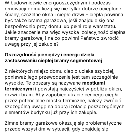
W budownictwie energooszczędnym i podczas
renowacji domu liczą się nie tylko dobrze ocieplone
ściany, szczelne okna i ciepłe drzwi – ciepła powinna
być także brama garażowa, jeśli znajduje się ona
bezpośrednio przy domu lub pełni rolę warsztatu.
Jakie znaczenie ma więc wysoka izolacyjność cieplna
bramy garażowej i na co powinni Państwo zwrócić
uwagę przy jej zakupie?
Oszczędność pieniędzy i energii dzięki
zastosowaniu ciepłej bramy segmentowej
Z niektórych miejsc domu ciepło ucieka szybciej,
ponieważ jego przewodzenie jest tam szczególnie
wysokie. Te obszary są nazywane
mostkami
termicznymi
i powstają najczęściej w pobliżu okien,
drzwi i bram. Aby zapobiec utracie cennego ciepła
przez potencjalne mostki termiczne, należy zwrócić
szczególną uwagę na dobrą izolację poszczególnych
elementów budynku już przy ich zakupie.
Zimne bramy garażowe okazują się problematyczne
przede wszystkim w sytuacji, gdy znajdują się