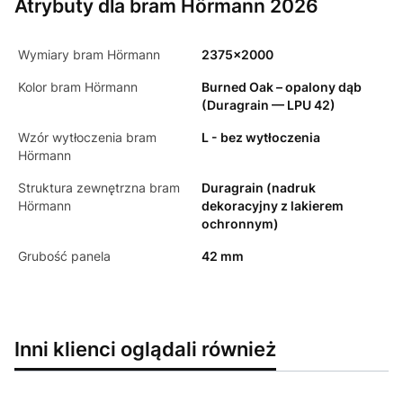
Atrybuty dla bram Hörmann 2026
Wymiary bram Hörmann
2375x2000
Kolor bram Hörmann
Burned Oak – opalony dąb
(Duragrain — LPU 42)
Wzór wytłoczenia bram
L - bez wytłoczenia
Hörmann
Struktura zewnętrzna bram
Duragrain (nadruk
Hörmann
dekoracyjny z lakierem
ochronnym)
Grubość panela
42 mm
Inni klienci oglądali również