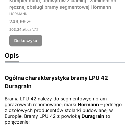
Komplet okuć, uchwytów z klamką i zamkiem do
ręcznej obsługi bramy segmentowej Hörmann
PRODUCENT
HÖRMANN
Cena
249,99 zł
Cena
203,24 zł
bez VAT
Do koszyka
Opis
Ogólna charakterystyka bramy LPU 42
Duragrain
Brama LPU 42
należy do segmentowych bram
garażowych renomowanej marki
Hörmann
– jednego
z czołowych producentów stolarki budowlanej w
Europie. Bramy LPU 42 z powłoką
Duragrain
to
połączenie: