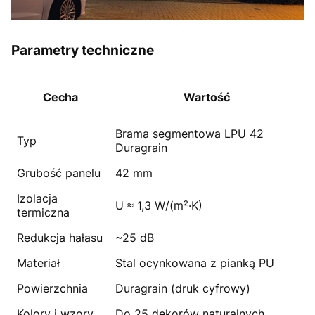
Parametry techniczne
Cecha
Wartość
Brama segmentowa LPU 42
Typ
Duragrain
Grubość panelu
42 mm
Izolacja
U ≈ 1,3 W/(m²·K)
termiczna
Redukcja hałasu
~25 dB
Materiał
Stal ocynkowana z pianką PU
Powierzchnia
Duragrain (druk cyfrowy)
Kolory i wzory
Do 25 dekorów naturalnych