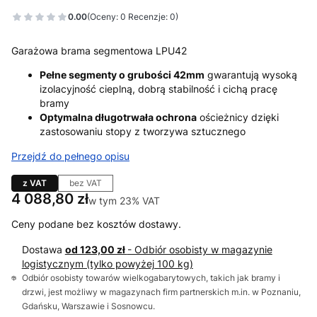
0.00
(Oceny: 0 Recenzje: 0)
Garażowa brama segmentowa LPU42
Pełne segmenty o grubości 42mm
gwarantują wysoką
izolacyjność cieplną, dobrą stabilność i cichą pracę
bramy
Optymalna długotrwała ochrona
ościeżnicy dzięki
zastosowaniu stopy z tworzywa sztucznego
Przejdź do pełnego opisu
z VAT
bez VAT
Cena
4 088,80 zł
w tym 23% VAT
w tym
23%
VAT
Ceny podane bez kosztów dostawy.
Dostawa
od 123,00 zł
- Odbiór osobisty w magazynie
logistycznym (tylko powyżej 100 kg)
Odbiór osobisty towarów wielkogabarytowych, takich jak bramy i
drzwi, jest możliwy w magazynach firm partnerskich m.in. w Poznaniu,
Gdańsku, Warszawie i Sosnowcu.