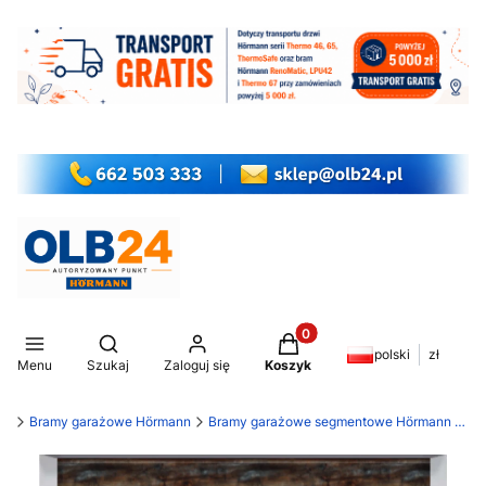
Produkty w koszyku: 0. Z
Otwórz wyszukiwarkę
polski
zł
Menu
Szukaj
Zaloguj się
Koszyk
my
Bramy garażowe Hörmann
Bramy garażowe segmentowe Hörmann LPU 42