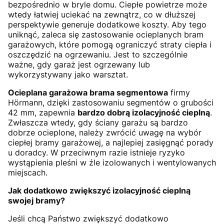
bezpośrednio w bryle domu. Ciepłe powietrze może
wtedy łatwiej uciekać na zewnątrz, co w dłuższej
perspektywie generuje dodatkowe koszty. Aby tego
uniknąć, zaleca się zastosowanie ocieplanych bram
garażowych, które pomogą ograniczyć straty ciepła i
oszczędzić na ogrzewaniu. Jest to szczególnie
ważne, gdy garaż jest ogrzewany lub
wykorzystywany jako warsztat.
Ocieplana garażowa brama segmentowa
firmy
Hörmann, dzięki zastosowaniu segmentów o grubości
42 mm, zapewnia
bardzo dobrą izolacyjność cieplną
.
Zwłaszcza wtedy, gdy ściany garażu są bardzo
dobrze ocieplone, należy zwrócić uwagę na wybór
ciepłej bramy garażowej, a najlepiej zasięgnąć porady
u doradcy. W przeciwnym razie istnieje ryzyko
wystąpienia pleśni w źle izolowanych i wentylowanych
miejscach.
Jak dodatkowo zwiększyć izolacyjność cieplną
swojej bramy?
Jeśli chcą Państwo zwiększyć dodatkowo