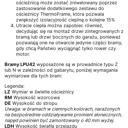
ościeżnicą może zostać zniwelowany poprzez
zastosowanie dodatkowego zestawu do
ościeżnicy ThermoFrame, która pozwala
zwiększyć izolacyjność cieplną o kolejne 15%
Utracie ciepła można zapobiec również,
decydując się na montaż drzwi zintegrowanych z
bramą lub drzwi bocznych do garażu, ponieważ
pozwalają one na otwarcie jedynie części bramy,
gdy chcą Państwo wyciągnąć tylko rower czy
motor.
Bramy LPU42
wyposażone są w prowadnice typu Z
lub N w zależności od gabarytu, poniżej wymagania
wymiarowe dla tych bram:
Legenda:
LZ
Wymiar w świetle ościeżnicy
RM
Wysokość wzorcowa
DE
Wysokość do stropu
Uwaga: w bramach w ciemnych kolorach, narażonych
na bezpośrednie oddziaływanie promieni słonecznych,
napęd powinien być zamontowany o 40 mm wyżej.
LDH
Wysokość światła przejazdu