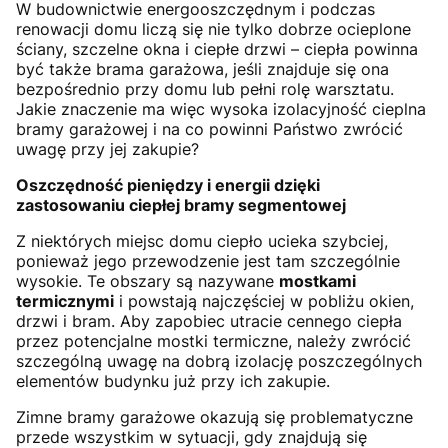
W budownictwie energooszczędnym i podczas
renowacji domu liczą się nie tylko dobrze ocieplone
ściany, szczelne okna i ciepłe drzwi – ciepła powinna
być także brama garażowa, jeśli znajduje się ona
bezpośrednio przy domu lub pełni rolę warsztatu.
Jakie znaczenie ma więc wysoka izolacyjność cieplna
bramy garażowej i na co powinni Państwo zwrócić
uwagę przy jej zakupie?
Oszczędność pieniędzy i energii dzięki
zastosowaniu ciepłej bramy segmentowej
Z niektórych miejsc domu ciepło ucieka szybciej,
ponieważ jego przewodzenie jest tam szczególnie
wysokie. Te obszary są nazywane
mostkami
termicznymi
i powstają najczęściej w pobliżu okien,
drzwi i bram. Aby zapobiec utracie cennego ciepła
przez potencjalne mostki termiczne, należy zwrócić
szczególną uwagę na dobrą izolację poszczególnych
elementów budynku już przy ich zakupie.
Zimne bramy garażowe okazują się problematyczne
przede wszystkim w sytuacji, gdy znajdują się