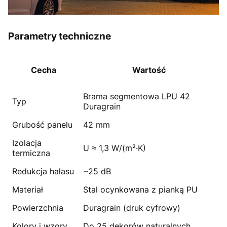
Parametry techniczne
Cecha
Wartość
Brama segmentowa LPU 42
Typ
Duragrain
Grubość panelu
42 mm
Izolacja
U ≈ 1,3 W/(m²·K)
termiczna
Redukcja hałasu
~25 dB
Materiał
Stal ocynkowana z pianką PU
Powierzchnia
Duragrain (druk cyfrowy)
Kolory i wzory
Do 25 dekorów naturalnych