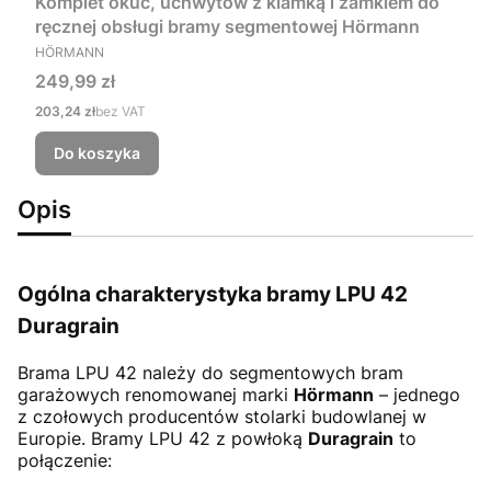
Komplet okuć, uchwytów z klamką i zamkiem do
ręcznej obsługi bramy segmentowej Hörmann
PRODUCENT
HÖRMANN
Cena
249,99 zł
Cena
203,24 zł
bez VAT
Do koszyka
Opis
Ogólna charakterystyka bramy LPU 42
Duragrain
Brama LPU 42
należy do segmentowych bram
garażowych renomowanej marki
Hörmann
– jednego
z czołowych producentów stolarki budowlanej w
Europie. Bramy LPU 42 z powłoką
Duragrain
to
połączenie: