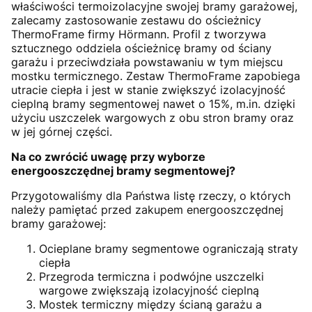
właściwości termoizolacyjne swojej bramy garażowej,
zalecamy zastosowanie zestawu do ościeżnicy
ThermoFrame firmy Hörmann. Profil z tworzywa
sztucznego oddziela ościeżnicę bramy od ściany
garażu i przeciwdziała powstawaniu w tym miejscu
mostku termicznego. Zestaw ThermoFrame zapobiega
utracie ciepła i jest w stanie zwiększyć izolacyjność
cieplną bramy segmentowej nawet o 15%, m.in. dzięki
użyciu uszczelek wargowych z obu stron bramy oraz
w jej górnej części.
Na co zwrócić uwagę przy wyborze
energooszczędnej bramy segmentowej?
Przygotowaliśmy dla Państwa listę rzeczy, o których
należy pamiętać przed zakupem energooszczędnej
bramy garażowej:
Ocieplane bramy segmentowe ograniczają straty
ciepła
Przegroda termiczna i podwójne uszczelki
wargowe zwiększają izolacyjność cieplną
Mostek termiczny między ścianą garażu a