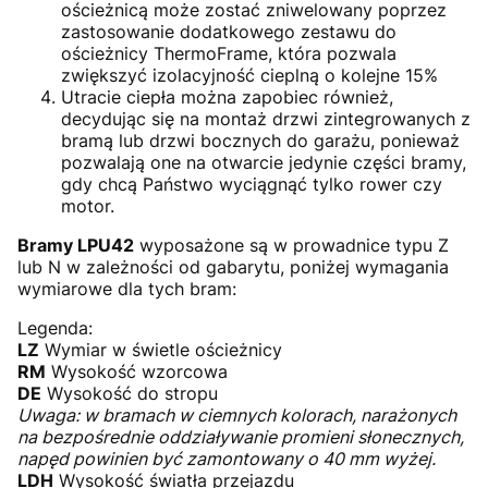
ościeżnicą może zostać zniwelowany poprzez
zastosowanie dodatkowego zestawu do
ościeżnicy ThermoFrame, która pozwala
zwiększyć izolacyjność cieplną o kolejne 15%
Utracie ciepła można zapobiec również,
decydując się na montaż drzwi zintegrowanych z
bramą lub drzwi bocznych do garażu, ponieważ
pozwalają one na otwarcie jedynie części bramy,
gdy chcą Państwo wyciągnąć tylko rower czy
motor.
Bramy LPU42
wyposażone są w prowadnice typu Z
lub N w zależności od gabarytu, poniżej wymagania
wymiarowe dla tych bram:
Legenda:
LZ
Wymiar w świetle ościeżnicy
RM
Wysokość wzorcowa
DE
Wysokość do stropu
Uwaga: w bramach w ciemnych kolorach, narażonych
na bezpośrednie oddziaływanie promieni słonecznych,
napęd powinien być zamontowany o 40 mm wyżej.
LDH
Wysokość światła przejazdu