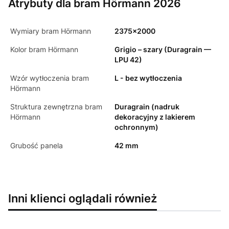
Atrybuty dla bram Hörmann 2026
Wymiary bram Hörmann
2375x2000
Kolor bram Hörmann
Grigio – szary (Duragrain —
LPU 42)
Wzór wytłoczenia bram
L - bez wytłoczenia
Hörmann
Struktura zewnętrzna bram
Duragrain (nadruk
Hörmann
dekoracyjny z lakierem
ochronnym)
Grubość panela
42 mm
Inni klienci oglądali również