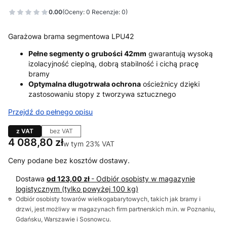
0.00
(Oceny: 0 Recenzje: 0)
Garażowa brama segmentowa LPU42
Pełne segmenty o grubości 42mm
gwarantują wysoką
izolacyjność cieplną, dobrą stabilność i cichą pracę
bramy
Optymalna długotrwała ochrona
ościeżnicy dzięki
zastosowaniu stopy z tworzywa sztucznego
Przejdź do pełnego opisu
z VAT
bez VAT
Cena
4 088,80 zł
w tym 23% VAT
w tym
23%
VAT
Ceny podane bez kosztów dostawy.
Dostawa
od 123,00 zł
- Odbiór osobisty w magazynie
logistycznym (tylko powyżej 100 kg)
Odbiór osobisty towarów wielkogabarytowych, takich jak bramy i
drzwi, jest możliwy w magazynach firm partnerskich m.in. w Poznaniu,
Gdańsku, Warszawie i Sosnowcu.