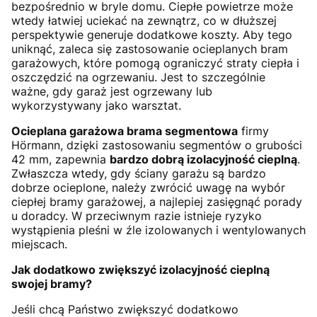
bezpośrednio w bryle domu. Ciepłe powietrze może
wtedy łatwiej uciekać na zewnątrz, co w dłuższej
perspektywie generuje dodatkowe koszty. Aby tego
uniknąć, zaleca się zastosowanie ocieplanych bram
garażowych, które pomogą ograniczyć straty ciepła i
oszczędzić na ogrzewaniu. Jest to szczególnie
ważne, gdy garaż jest ogrzewany lub
wykorzystywany jako warsztat.
Ocieplana garażowa brama segmentowa
firmy
Hörmann, dzięki zastosowaniu segmentów o grubości
42 mm, zapewnia
bardzo dobrą izolacyjność cieplną
.
Zwłaszcza wtedy, gdy ściany garażu są bardzo
dobrze ocieplone, należy zwrócić uwagę na wybór
ciepłej bramy garażowej, a najlepiej zasięgnąć porady
u doradcy. W przeciwnym razie istnieje ryzyko
wystąpienia pleśni w źle izolowanych i wentylowanych
miejscach.
Jak dodatkowo zwiększyć izolacyjność cieplną
swojej bramy?
Jeśli chcą Państwo zwiększyć dodatkowo