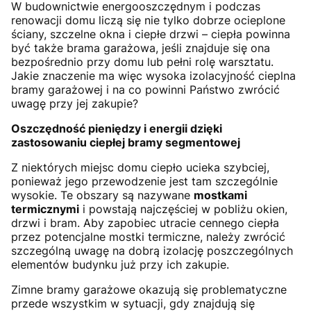
W budownictwie energooszczędnym i podczas
renowacji domu liczą się nie tylko dobrze ocieplone
ściany, szczelne okna i ciepłe drzwi – ciepła powinna
być także brama garażowa, jeśli znajduje się ona
bezpośrednio przy domu lub pełni rolę warsztatu.
Jakie znaczenie ma więc wysoka izolacyjność cieplna
bramy garażowej i na co powinni Państwo zwrócić
uwagę przy jej zakupie?
Oszczędność pieniędzy i energii dzięki
zastosowaniu ciepłej bramy segmentowej
Z niektórych miejsc domu ciepło ucieka szybciej,
ponieważ jego przewodzenie jest tam szczególnie
wysokie. Te obszary są nazywane
mostkami
termicznymi
i powstają najczęściej w pobliżu okien,
drzwi i bram. Aby zapobiec utracie cennego ciepła
przez potencjalne mostki termiczne, należy zwrócić
szczególną uwagę na dobrą izolację poszczególnych
elementów budynku już przy ich zakupie.
Zimne bramy garażowe okazują się problematyczne
przede wszystkim w sytuacji, gdy znajdują się