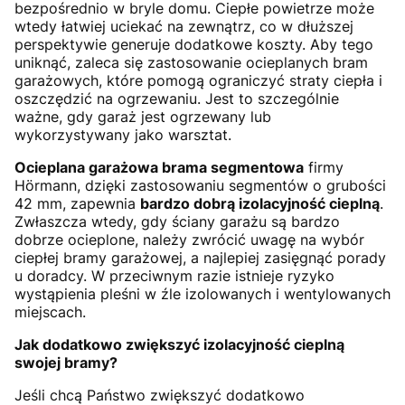
bezpośrednio w bryle domu. Ciepłe powietrze może
wtedy łatwiej uciekać na zewnątrz, co w dłuższej
perspektywie generuje dodatkowe koszty. Aby tego
uniknąć, zaleca się zastosowanie ocieplanych bram
garażowych, które pomogą ograniczyć straty ciepła i
oszczędzić na ogrzewaniu. Jest to szczególnie
ważne, gdy garaż jest ogrzewany lub
wykorzystywany jako warsztat.
Ocieplana garażowa brama segmentowa
firmy
Hörmann, dzięki zastosowaniu segmentów o grubości
42 mm, zapewnia
bardzo dobrą izolacyjność cieplną
.
Zwłaszcza wtedy, gdy ściany garażu są bardzo
dobrze ocieplone, należy zwrócić uwagę na wybór
ciepłej bramy garażowej, a najlepiej zasięgnąć porady
u doradcy. W przeciwnym razie istnieje ryzyko
wystąpienia pleśni w źle izolowanych i wentylowanych
miejscach.
Jak dodatkowo zwiększyć izolacyjność cieplną
swojej bramy?
Jeśli chcą Państwo zwiększyć dodatkowo