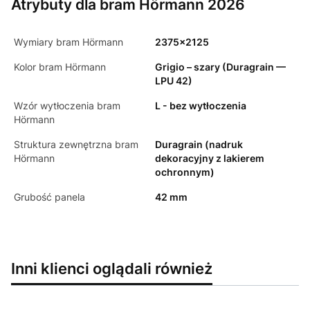
Atrybuty dla bram Hörmann 2026
Wymiary bram Hörmann
2375x2125
Kolor bram Hörmann
Grigio – szary (Duragrain —
LPU 42)
Wzór wytłoczenia bram
L - bez wytłoczenia
Hörmann
Struktura zewnętrzna bram
Duragrain (nadruk
Hörmann
dekoracyjny z lakierem
ochronnym)
Grubość panela
42 mm
Inni klienci oglądali również