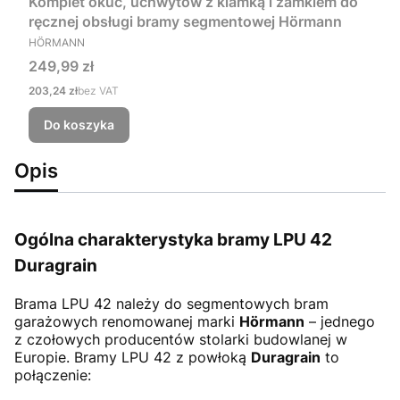
Komplet okuć, uchwytów z klamką i zamkiem do
ręcznej obsługi bramy segmentowej Hörmann
PRODUCENT
HÖRMANN
Cena
249,99 zł
Cena
203,24 zł
bez VAT
Do koszyka
Opis
Ogólna charakterystyka bramy LPU 42
Duragrain
Brama LPU 42
należy do segmentowych bram
garażowych renomowanej marki
Hörmann
– jednego
z czołowych producentów stolarki budowlanej w
Europie. Bramy LPU 42 z powłoką
Duragrain
to
połączenie: