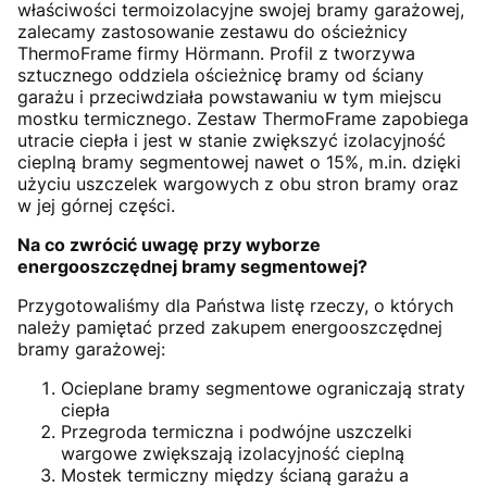
właściwości termoizolacyjne swojej bramy garażowej,
zalecamy zastosowanie zestawu do ościeżnicy
ThermoFrame firmy Hörmann. Profil z tworzywa
sztucznego oddziela ościeżnicę bramy od ściany
garażu i przeciwdziała powstawaniu w tym miejscu
mostku termicznego. Zestaw ThermoFrame zapobiega
utracie ciepła i jest w stanie zwiększyć izolacyjność
cieplną bramy segmentowej nawet o 15%, m.in. dzięki
użyciu uszczelek wargowych z obu stron bramy oraz
w jej górnej części.
Na co zwrócić uwagę przy wyborze
energooszczędnej bramy segmentowej?
Przygotowaliśmy dla Państwa listę rzeczy, o których
należy pamiętać przed zakupem energooszczędnej
bramy garażowej:
Ocieplane bramy segmentowe ograniczają straty
ciepła
Przegroda termiczna i podwójne uszczelki
wargowe zwiększają izolacyjność cieplną
Mostek termiczny między ścianą garażu a