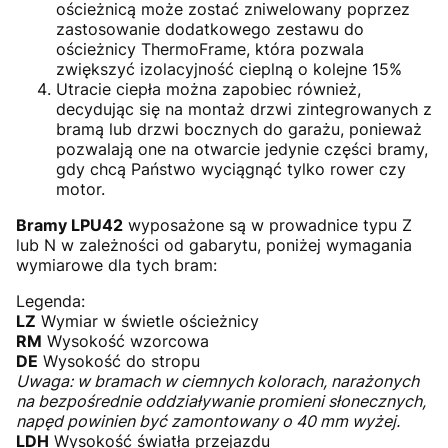
ościeżnicą może zostać zniwelowany poprzez
zastosowanie dodatkowego zestawu do
ościeżnicy ThermoFrame, która pozwala
zwiększyć izolacyjność cieplną o kolejne 15%
Utracie ciepła można zapobiec również,
decydując się na montaż drzwi zintegrowanych z
bramą lub drzwi bocznych do garażu, ponieważ
pozwalają one na otwarcie jedynie części bramy,
gdy chcą Państwo wyciągnąć tylko rower czy
motor.
Bramy LPU42
wyposażone są w prowadnice typu Z
lub N w zależności od gabarytu, poniżej wymagania
wymiarowe dla tych bram:
Legenda:
LZ
Wymiar w świetle ościeżnicy
RM
Wysokość wzorcowa
DE
Wysokość do stropu
Uwaga: w bramach w ciemnych kolorach, narażonych
na bezpośrednie oddziaływanie promieni słonecznych,
napęd powinien być zamontowany o 40 mm wyżej.
LDH
Wysokość światła przejazdu