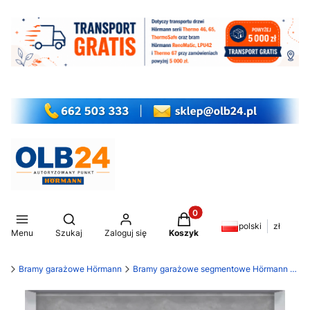
Produkty w koszyku: 0. Z
Otwórz wyszukiwarkę
polski
zł
Menu
Szukaj
Zaloguj się
Koszyk
my
Bramy garażowe Hörmann
Bramy garażowe segmentowe Hörmann LPU 42