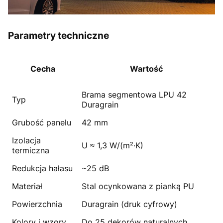
Parametry techniczne
Cecha
Wartość
Brama segmentowa LPU 42
Typ
Duragrain
Grubość panelu
42 mm
Izolacja
U ≈ 1,3 W/(m²·K)
termiczna
Redukcja hałasu
~25 dB
Materiał
Stal ocynkowana z pianką PU
Powierzchnia
Duragrain (druk cyfrowy)
Kolory i wzory
Do 25 dekorów naturalnych