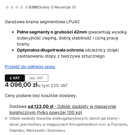
0.00
(Oceny: 0 Recenzje: 0)
Garażowa brama segmentowa LPU42
Pełne segmenty o grubości 42mm
gwarantują wysoką
izolacyjność cieplną, dobrą stabilność i cichą pracę
bramy
Optymalna długotrwała ochrona
ościeżnicy dzięki
zastosowaniu stopy z tworzywa sztucznego
Przejdź do pełnego opisu
z VAT
bez VAT
Cena
4 096,00 zł
w tym 23% VAT
w tym
23%
VAT
Ceny podane bez kosztów dostawy.
Dostawa
od 123,00 zł
- Odbiór osobisty w magazynie
logistycznym (tylko powyżej 100 kg)
Odbiór osobisty towarów wielkogabarytowych, takich jak bramy i
drzwi, jest możliwy w magazynach firm partnerskich m.in. w Poznaniu,
Gdańsku, Warszawie i Sosnowcu.