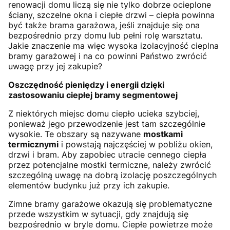
renowacji domu liczą się nie tylko dobrze ocieplone
ściany, szczelne okna i ciepłe drzwi – ciepła powinna
być także brama garażowa, jeśli znajduje się ona
bezpośrednio przy domu lub pełni rolę warsztatu.
Jakie znaczenie ma więc wysoka izolacyjność cieplna
bramy garażowej i na co powinni Państwo zwrócić
uwagę przy jej zakupie?
Oszczędność pieniędzy i energii dzięki
zastosowaniu ciepłej bramy segmentowej
Z niektórych miejsc domu ciepło ucieka szybciej,
ponieważ jego przewodzenie jest tam szczególnie
wysokie. Te obszary są nazywane
mostkami
termicznymi
i powstają najczęściej w pobliżu okien,
drzwi i bram. Aby zapobiec utracie cennego ciepła
przez potencjalne mostki termiczne, należy zwrócić
szczególną uwagę na dobrą izolację poszczególnych
elementów budynku już przy ich zakupie.
Zimne bramy garażowe okazują się problematyczne
przede wszystkim w sytuacji, gdy znajdują się
bezpośrednio w bryle domu. Ciepłe powietrze może