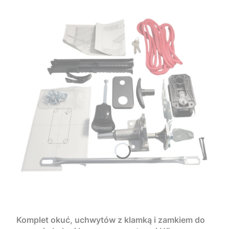
Komplet okuć, uchwytów z klamką i zamkiem do