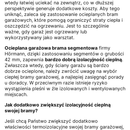
wtedy łatwiej uciekać na zewnątrz, co w dłuższej
perspektywie generuje dodatkowe koszty. Aby tego
uniknąć, zaleca się zastosowanie ocieplanych bram
garażowych, które pomogą ograniczyć straty ciepła i
oszczędzić na ogrzewaniu. Jest to szczególnie
ważne, gdy garaż jest ogrzewany lub
wykorzystywany jako warsztat.
Ocieplana garażowa brama segmentowa
firmy
Hörmann, dzięki zastosowaniu segmentów o grubości
42 mm, zapewnia
bardzo dobrą izolacyjność cieplną
.
Zwłaszcza wtedy, gdy ściany garażu są bardzo
dobrze ocieplone, należy zwrócić uwagę na wybór
ciepłej bramy garażowej, a najlepiej zasięgnąć porady
u doradcy. W przeciwnym razie istnieje ryzyko
wystąpienia pleśni w źle izolowanych i wentylowanych
miejscach.
Jak dodatkowo zwiększyć izolacyjność cieplną
swojej bramy?
Jeśli chcą Państwo zwiększyć dodatkowo
właściwości termoizolacyjne swojej bramy garażowej,