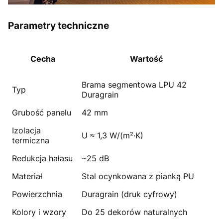
Parametry techniczne
Cecha
Wartość
Brama segmentowa LPU 42
Typ
Duragrain
Grubość panelu
42 mm
Izolacja
U ≈ 1,3 W/(m²·K)
termiczna
Redukcja hałasu
~25 dB
Materiał
Stal ocynkowana z pianką PU
Powierzchnia
Duragrain (druk cyfrowy)
Kolory i wzory
Do 25 dekorów naturalnych