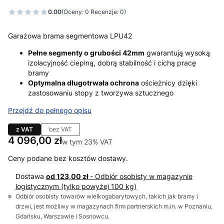
0.00
(Oceny: 0 Recenzje: 0)
Garażowa brama segmentowa LPU42
Pełne segmenty o grubości 42mm
gwarantują wysoką
izolacyjność cieplną, dobrą stabilność i cichą pracę
bramy
Optymalna długotrwała ochrona
ościeżnicy dzięki
zastosowaniu stopy z tworzywa sztucznego
Przejdź do pełnego opisu
z VAT
bez VAT
Cena
4 096,00 zł
w tym 23% VAT
w tym
23%
VAT
Ceny podane bez kosztów dostawy.
Dostawa
od 123,00 zł
- Odbiór osobisty w magazynie
logistycznym (tylko powyżej 100 kg)
Odbiór osobisty towarów wielkogabarytowych, takich jak bramy i
drzwi, jest możliwy w magazynach firm partnerskich m.in. w Poznaniu,
Gdańsku, Warszawie i Sosnowcu.