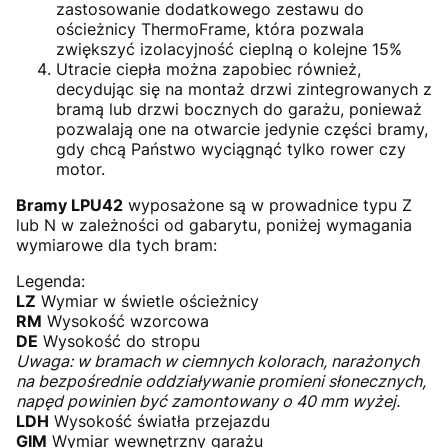
zastosowanie dodatkowego zestawu do
ościeżnicy ThermoFrame, która pozwala
zwiększyć izolacyjność cieplną o kolejne 15%
Utracie ciepła można zapobiec również,
decydując się na montaż drzwi zintegrowanych z
bramą lub drzwi bocznych do garażu, ponieważ
pozwalają one na otwarcie jedynie części bramy,
gdy chcą Państwo wyciągnąć tylko rower czy
motor.
Bramy LPU42
wyposażone są w prowadnice typu Z
lub N w zależności od gabarytu, poniżej wymagania
wymiarowe dla tych bram:
Legenda:
LZ
Wymiar w świetle ościeżnicy
RM
Wysokość wzorcowa
DE
Wysokość do stropu
Uwaga: w bramach w ciemnych kolorach, narażonych
na bezpośrednie oddziaływanie promieni słonecznych,
napęd powinien być zamontowany o 40 mm wyżej.
LDH
Wysokość światła przejazdu
GIM
Wymiar wewnętrzny garażu