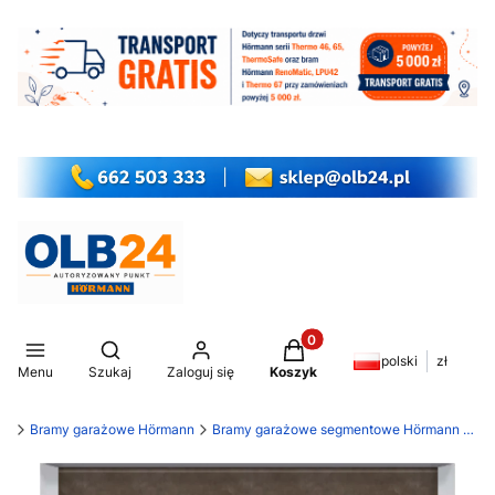
Produkty w koszyku: 0. Z
Otwórz wyszukiwarkę
polski
zł
Menu
Szukaj
Zaloguj się
Koszyk
my
Bramy garażowe Hörmann
Bramy garażowe segmentowe Hörmann LPU 42