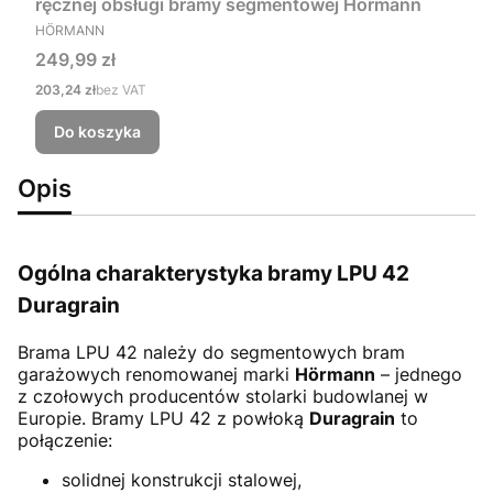
ręcznej obsługi bramy segmentowej Hörmann
PRODUCENT
HÖRMANN
Cena
249,99 zł
Cena
203,24 zł
bez VAT
Do koszyka
Opis
Ogólna charakterystyka bramy LPU 42
Duragrain
Brama LPU 42
należy do segmentowych bram
garażowych renomowanej marki
Hörmann
– jednego
z czołowych producentów stolarki budowlanej w
Europie. Bramy LPU 42 z powłoką
Duragrain
to
połączenie:
solidnej konstrukcji stalowej,