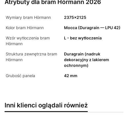
Atrybuty dla bram Hörmann 2026
Wymiary bram Hörmann
2375x2125
Kolor bram Hörmann
Mocca (Duragrain — LPU 42)
Wzór wytłoczenia bram
L - bez wytłoczenia
Hörmann
Struktura zewnętrzna bram
Duragrain (nadruk
Hörmann
dekoracyjny z lakierem
ochronnym)
Grubość panela
42 mm
Inni klienci oglądali również