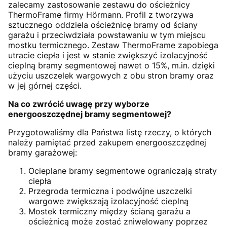
zalecamy zastosowanie zestawu do ościeżnicy
ThermoFrame firmy Hörmann. Profil z tworzywa
sztucznego oddziela ościeżnicę bramy od ściany
garażu i przeciwdziała powstawaniu w tym miejscu
mostku termicznego. Zestaw ThermoFrame zapobiega
utracie ciepła i jest w stanie zwiększyć izolacyjność
cieplną bramy segmentowej nawet o 15%, m.in. dzięki
użyciu uszczelek wargowych z obu stron bramy oraz
w jej górnej części.
Na co zwrócić uwagę przy wyborze
energooszczędnej bramy segmentowej?
Przygotowaliśmy dla Państwa listę rzeczy, o których
należy pamiętać przed zakupem energooszczędnej
bramy garażowej:
Ocieplane bramy segmentowe ograniczają straty
ciepła
Przegroda termiczna i podwójne uszczelki
wargowe zwiększają izolacyjność cieplną
Mostek termiczny między ścianą garażu a
ościeżnicą może zostać zniwelowany poprzez