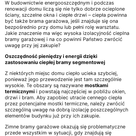
W budownictwie energooszczędnym i podczas
renowacji domu liczą się nie tylko dobrze ocieplone
ściany, szczelne okna i ciepłe drzwi – ciepła powinna
być także brama garażowa, jeśli znajduje się ona
bezpośrednio przy domu lub pełni rolę warsztatu.
Jakie znaczenie ma więc wysoka izolacyjność cieplna
bramy garażowej i na co powinni Państwo zwrócić
uwagę przy jej zakupie?
Oszczędność pieniędzy i energii dzięki
zastosowaniu ciepłej bramy segmentowej
Z niektórych miejsc domu ciepło ucieka szybciej,
ponieważ jego przewodzenie jest tam szczególnie
wysokie. Te obszary są nazywane
mostkami
termicznymi
i powstają najczęściej w pobliżu okien,
drzwi i bram. Aby zapobiec utracie cennego ciepła
przez potencjalne mostki termiczne, należy zwrócić
szczególną uwagę na dobrą izolację poszczególnych
elementów budynku już przy ich zakupie.
Zimne bramy garażowe okazują się problematyczne
przede wszystkim w sytuacji, gdy znajdują się