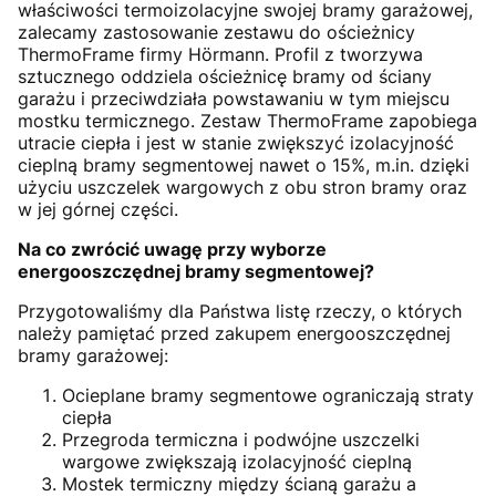
właściwości termoizolacyjne swojej bramy garażowej,
zalecamy zastosowanie zestawu do ościeżnicy
ThermoFrame firmy Hörmann. Profil z tworzywa
sztucznego oddziela ościeżnicę bramy od ściany
garażu i przeciwdziała powstawaniu w tym miejscu
mostku termicznego. Zestaw ThermoFrame zapobiega
utracie ciepła i jest w stanie zwiększyć izolacyjność
cieplną bramy segmentowej nawet o 15%, m.in. dzięki
użyciu uszczelek wargowych z obu stron bramy oraz
w jej górnej części.
Na co zwrócić uwagę przy wyborze
energooszczędnej bramy segmentowej?
Przygotowaliśmy dla Państwa listę rzeczy, o których
należy pamiętać przed zakupem energooszczędnej
bramy garażowej:
Ocieplane bramy segmentowe ograniczają straty
ciepła
Przegroda termiczna i podwójne uszczelki
wargowe zwiększają izolacyjność cieplną
Mostek termiczny między ścianą garażu a