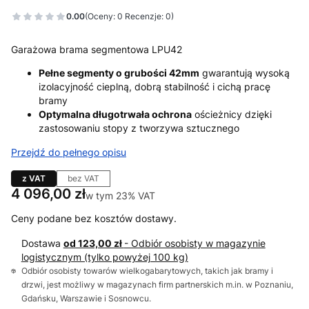
0.00
(Oceny: 0 Recenzje: 0)
Garażowa brama segmentowa LPU42
Pełne segmenty o grubości 42mm
gwarantują wysoką
izolacyjność cieplną, dobrą stabilność i cichą pracę
bramy
Optymalna długotrwała ochrona
ościeżnicy dzięki
zastosowaniu stopy z tworzywa sztucznego
Przejdź do pełnego opisu
z VAT
bez VAT
Cena
4 096,00 zł
w tym 23% VAT
w tym
23%
VAT
Ceny podane bez kosztów dostawy.
Dostawa
od 123,00 zł
- Odbiór osobisty w magazynie
logistycznym (tylko powyżej 100 kg)
Odbiór osobisty towarów wielkogabarytowych, takich jak bramy i
drzwi, jest możliwy w magazynach firm partnerskich m.in. w Poznaniu,
Gdańsku, Warszawie i Sosnowcu.