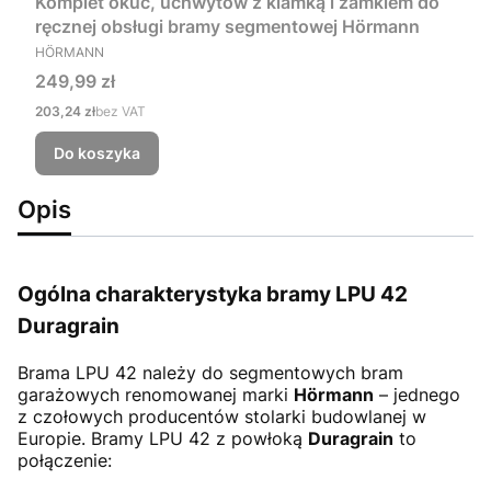
Komplet okuć, uchwytów z klamką i zamkiem do
ręcznej obsługi bramy segmentowej Hörmann
PRODUCENT
HÖRMANN
Cena
249,99 zł
Cena
203,24 zł
bez VAT
Do koszyka
Opis
Ogólna charakterystyka bramy LPU 42
Duragrain
Brama LPU 42
należy do segmentowych bram
garażowych renomowanej marki
Hörmann
– jednego
z czołowych producentów stolarki budowlanej w
Europie. Bramy LPU 42 z powłoką
Duragrain
to
połączenie: