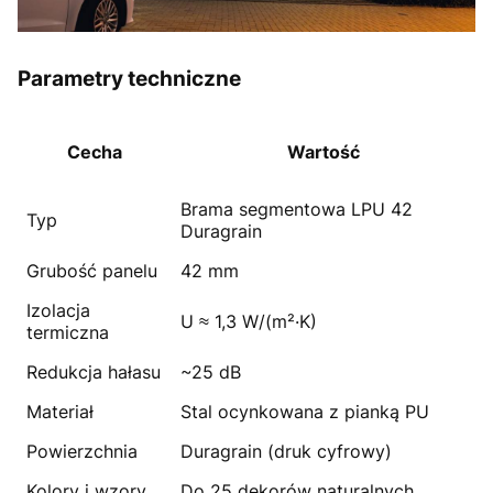
Parametry techniczne
Cecha
Wartość
Brama segmentowa LPU 42
Typ
Duragrain
Grubość panelu
42 mm
Izolacja
U ≈ 1,3 W/(m²·K)
termiczna
Redukcja hałasu
~25 dB
Materiał
Stal ocynkowana z pianką PU
Powierzchnia
Duragrain (druk cyfrowy)
Kolory i wzory
Do 25 dekorów naturalnych