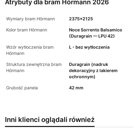
Atrybuty dla bram Hörmann 2026
Wymiary bram Hörmann
2375x2125
Kolor bram Hörmann
Noce Sorrento Balsamico
(Duragrain — LPU 42)
Wzór wytłoczenia bram
L - bez wytłoczenia
Hörmann
Struktura zewnętrzna bram
Duragrain (nadruk
Hörmann
dekoracyjny z lakierem
ochronnym)
Grubość panela
42 mm
Inni klienci oglądali również