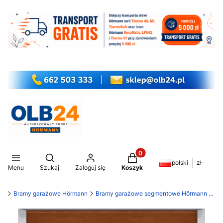
Produkty w koszyku: 0. Z
Otwórz wyszukiwarkę
polski
zł
Menu
Szukaj
Zaloguj się
Koszyk
my
Bramy garażowe Hörmann
Bramy garażowe segmentowe Hörmann LPU 42