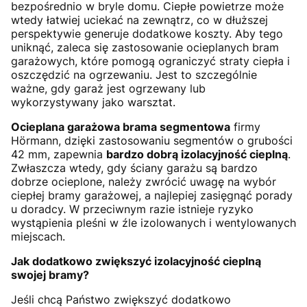
bezpośrednio w bryle domu. Ciepłe powietrze może
wtedy łatwiej uciekać na zewnątrz, co w dłuższej
perspektywie generuje dodatkowe koszty. Aby tego
uniknąć, zaleca się zastosowanie ocieplanych bram
garażowych, które pomogą ograniczyć straty ciepła i
oszczędzić na ogrzewaniu. Jest to szczególnie
ważne, gdy garaż jest ogrzewany lub
wykorzystywany jako warsztat.
Ocieplana garażowa brama segmentowa
firmy
Hörmann, dzięki zastosowaniu segmentów o grubości
42 mm, zapewnia
bardzo dobrą izolacyjność cieplną
.
Zwłaszcza wtedy, gdy ściany garażu są bardzo
dobrze ocieplone, należy zwrócić uwagę na wybór
ciepłej bramy garażowej, a najlepiej zasięgnąć porady
u doradcy. W przeciwnym razie istnieje ryzyko
wystąpienia pleśni w źle izolowanych i wentylowanych
miejscach.
Jak dodatkowo zwiększyć izolacyjność cieplną
swojej bramy?
Jeśli chcą Państwo zwiększyć dodatkowo