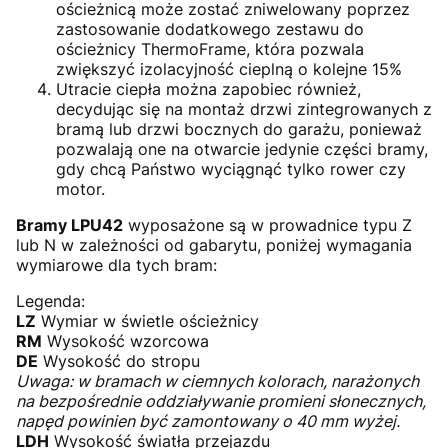
ościeżnicą może zostać zniwelowany poprzez
zastosowanie dodatkowego zestawu do
ościeżnicy ThermoFrame, która pozwala
zwiększyć izolacyjność cieplną o kolejne 15%
Utracie ciepła można zapobiec również,
decydując się na montaż drzwi zintegrowanych z
bramą lub drzwi bocznych do garażu, ponieważ
pozwalają one na otwarcie jedynie części bramy,
gdy chcą Państwo wyciągnąć tylko rower czy
motor.
Bramy LPU42
wyposażone są w prowadnice typu Z
lub N w zależności od gabarytu, poniżej wymagania
wymiarowe dla tych bram:
Legenda:
LZ
Wymiar w świetle ościeżnicy
RM
Wysokość wzorcowa
DE
Wysokość do stropu
Uwaga: w bramach w ciemnych kolorach, narażonych
na bezpośrednie oddziaływanie promieni słonecznych,
napęd powinien być zamontowany o 40 mm wyżej.
LDH
Wysokość światła przejazdu