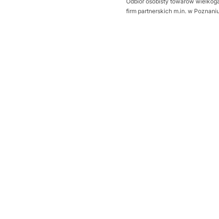
Odbiór osobisty towarów wielkoga
firm partnerskich m.in. w Poznan
Wybierz wariant produktu:
Poszczególne warianty mogą ró
*
Sposób otwierania bramy
Wybierz
Dodatkowa uszczelka Thermo
Wybierz
Próg uszczelniający
Opcjonalne
Wybierz
wysprzęglenie napędu z zewną
Wybierz