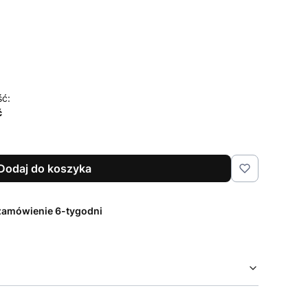
czenia i pielęgnacji
Opcjonalne
ść:
ć
Dodaj do koszyka
zamówienie 6-tygodni