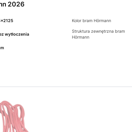
nn 2026
5x2125
Kolor bram Hörmann
Struktura zewnętrzna bram
bez wytłoczenia
Hörmann
mm