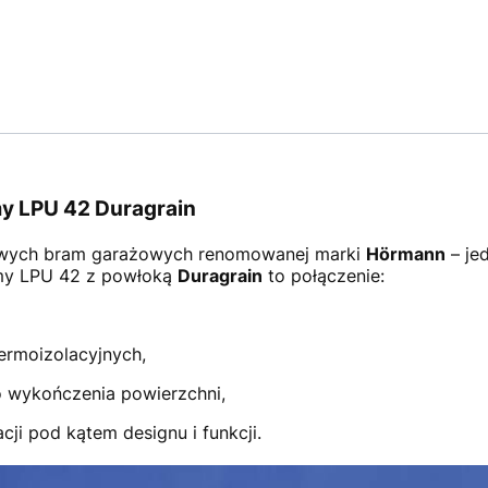
y LPU 42 Duragrain
wych bram garażowych renomowanej marki
Hörmann
– je
amy LPU 42 z powłoką
Duragrain
to połączenie:
ermoizolacyjnych,
 wykończenia powierzchni,
ji pod kątem designu i funkcji.