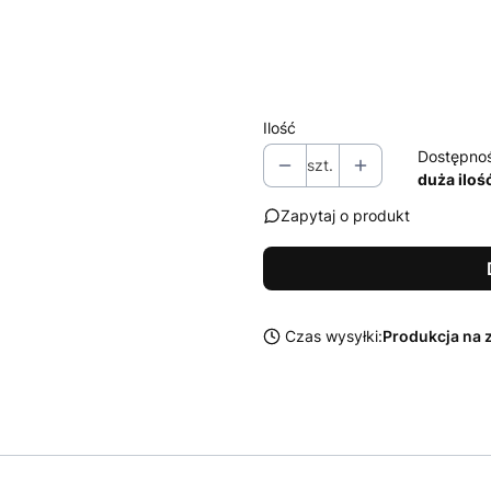
Zestaw środków Sonax do czysz
Wybierz
Ilość
Dostępno
szt.
duża iloś
Zapytaj o produkt
Czas wysyłki:
Produkcja na 