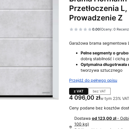
Przetłoczenia L,
Prowadzenie Z
0.00
(Oceny: 0 Recenzj
Garażowa brama segmentowa 
Pełne segmenty o grub
dobrą stabilność i cichą
Optymalna długotrwała
tworzywa sztucznego
Przejdź do pełnego opisu
z VAT
bez VAT
Cena
4 096,00 zł
w tym 23% VAT
w tym
23%
VA
Ceny podane bez kosztów dos
Dostawa
od 123,00 zł
- Odb
100 kg)