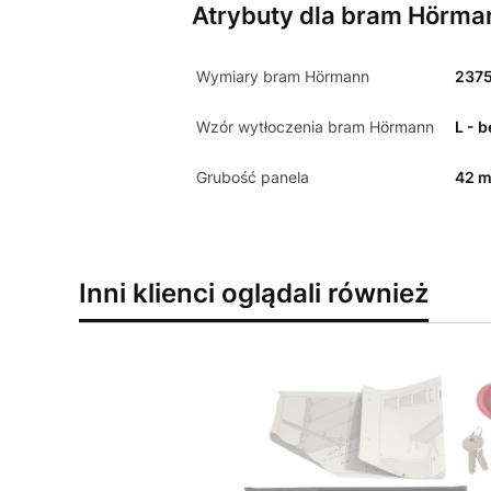
Atrybuty dla bram Hörma
Wymiary bram Hörmann
237
Wzór wytłoczenia bram Hörmann
L - 
Grubość panela
42 
Inni klienci oglądali również