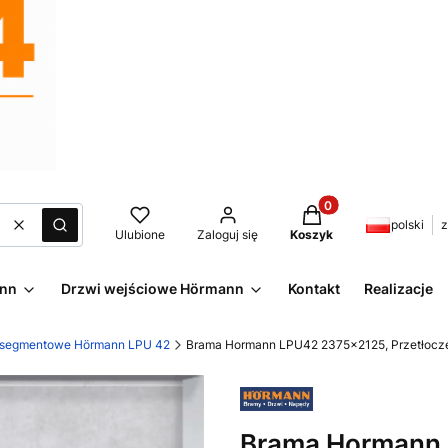
Produkty w koszyku:
polski
z
Wyczyść
Szukaj
Ulubione
Zaloguj się
Koszyk
ann
Drzwi wejściowe Hörmann
Kontakt
Realizacje
 segmentowe Hörmann LPU 42
Brama Hormann LPU42 2375x2125, Przetłoczeni
Brama Hormann 