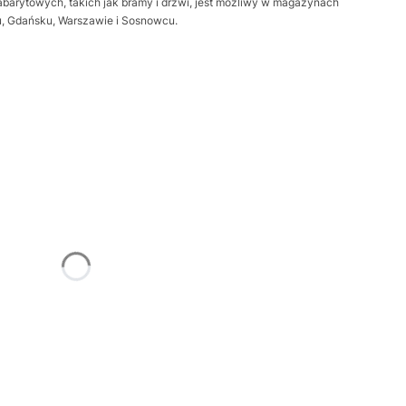
barytowych, takich jak bramy i drzwi, jest możliwy w magazynach
iu, Gdańsku, Warszawie i Sosnowcu.
żnić się ceną
Frame
Opcjonalne
trz
Opcjonalne