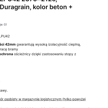
 Duragrain, kolor beton +
e: 0)
LPU42
ości 42mm
gwarantują wysoką izolacyjność cieplną,
 pracę bramy
 ochrona
ościeżnicy dzięki zastosowaniu stopy z
T
tawy.
iór osobisty w magazynie logistycznym (tylko powyżej