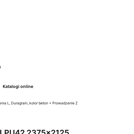
 0. Zobacz szczegóły
ł
Katalogi online
a L, Duragrain, kolor beton + Prowadzenie Z
LPU42 2375x2125,