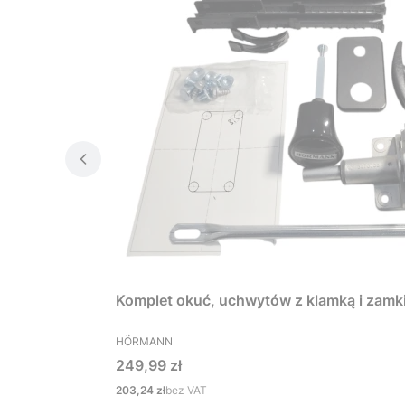
Komplet okuć, uchwytów z klamką i zamk
PRODUCENT
HÖRMANN
Cena
249,99 zł
Cena
203,24 zł
bez VAT