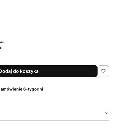
czenia i pielęgnacji
Opcjonalne
ść:
ć
Dodaj do koszyka
zamówienie 6-tygodni