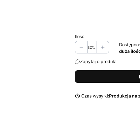
Zestaw środków Sonax do czysz
Wybierz
Ilość
Dostępno
szt.
duża iloś
Zapytaj o produkt
Czas wysyłki:
Produkcja na 