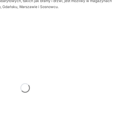
barytowych, takich jak bramy i drzwi, jest możliwy w magazynach
iu, Gdańsku, Warszawie i Sosnowcu.
żnić się ceną
Frame
Opcjonalne
trz
Opcjonalne