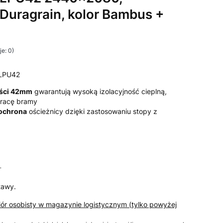
 Duragrain, kolor Bambus +
e: 0)
LPU42
ości 42mm
gwarantują wysoką izolacyjność cieplną,
 pracę bramy
 ochrona
ościeżnicy dzięki zastosowaniu stopy z
T
T
tawy.
iór osobisty w magazynie logistycznym (tylko powyżej