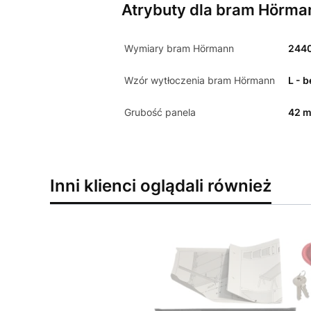
Atrybuty dla bram Hörma
Wymiary bram Hörmann
244
Wzór wytłoczenia bram Hörmann
L - 
Grubość panela
42 
Inni klienci oglądali również