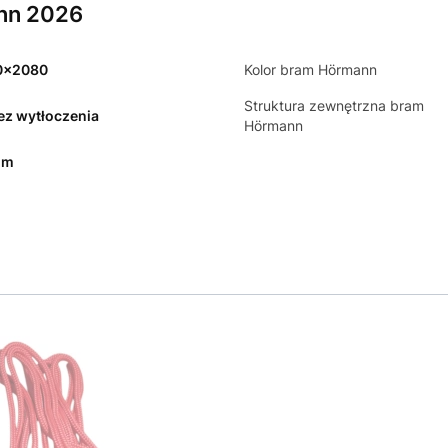
nn 2026
0x2080
Kolor bram Hörmann
Struktura zewnętrzna bram
bez wytłoczenia
Hörmann
mm