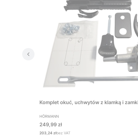
Komplet okuć, uchwytów z klamką i zamk
PRODUCENT
HÖRMANN
Cena
249,99 zł
Cena
203,24 zł
bez VAT