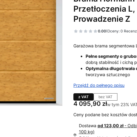
Przetłoczenia L,
Prowadzenie Z
0.00
(Oceny: 0 Recenzj
Garażowa brama segmentowa 
Pełne segmenty o grub
dobrą stabilność i cichą
Optymalna długotrwała
tworzywa sztucznego
Przejdź do pełnego opisu
z VAT
bez VAT
Cena
4 095,90 zł
w tym 23% VA
w tym
23%
VA
Ceny podane bez kosztów dos
Dostawa
od 123,00 zł
- Odb
100 kg)