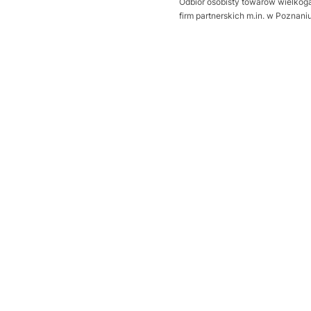
Odbiór osobisty towarów wielkoga
firm partnerskich m.in. w Poznan
Wybierz wariant produktu:
Poszczególne warianty mogą ró
*
Sposób otwierania bramy
Wybierz
Dodatkowa uszczelka Thermo
Wybierz
Próg uszczelniający
Opcjonalne
Wybierz
wysprzęglenie napędu z zewną
Wybierz