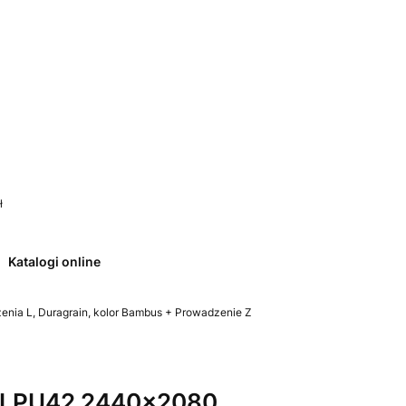
 0. Zobacz szczegóły
ł
Katalogi online
ia L, Duragrain, kolor Bambus + Prowadzenie Z
 LPU42 2440x2080,