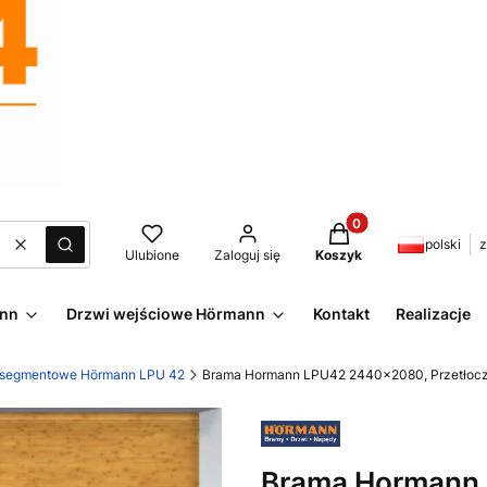
Produkty w koszyku:
polski
z
Wyczyść
Szukaj
Ulubione
Zaloguj się
Koszyk
ann
Drzwi wejściowe Hörmann
Kontakt
Realizacje
 segmentowe Hörmann LPU 42
Brama Hormann LPU42 2440x2080, Przetłoczen
Brama Hormann