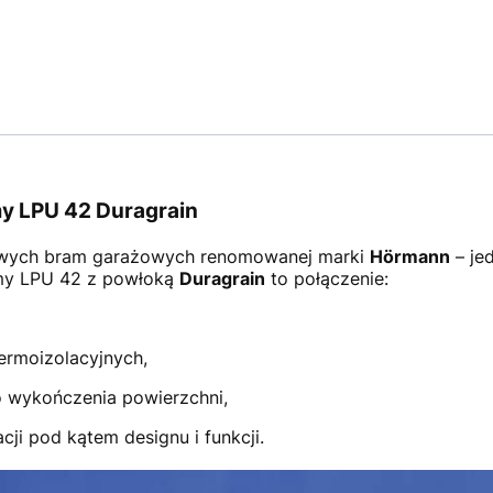
y LPU 42 Duragrain
wych bram garażowych renomowanej marki
Hörmann
– je
amy LPU 42 z powłoką
Duragrain
to połączenie:
ermoizolacyjnych,
 wykończenia powierzchni,
ji pod kątem designu i funkcji.