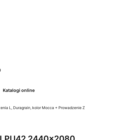
 0. Zobacz szczegóły
ł
Katalogi online
ia L, Duragrain, kolor Mocca + Prowadzenie Z
 LPU42 2440x2080,