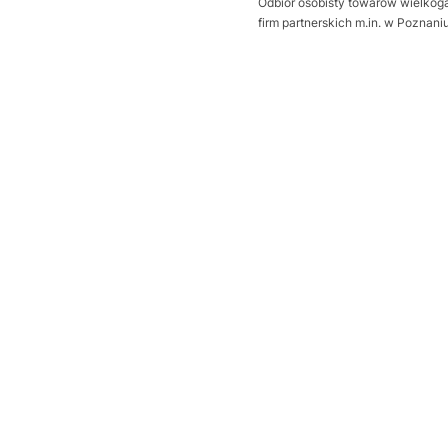
Odbiór osobisty towarów wielkoga
firm partnerskich m.in. w Poznan
Wybierz wariant produktu:
Poszczególne warianty mogą ró
*
Sposób otwierania bramy
Wybierz
Dodatkowa uszczelka Thermo
Wybierz
Próg uszczelniający
Opcjonalne
Wybierz
wysprzęglenie napędu z zewną
Wybierz