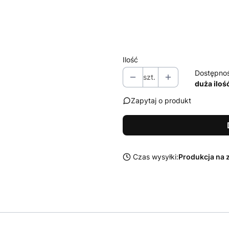
Zestaw środków Sonax do czysz
Wybierz
Ilość
Dostępno
szt.
duża iloś
Zapytaj o produkt
Czas wysyłki:
Produkcja na 