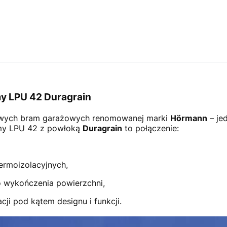
y LPU 42 Duragrain
wych bram garażowych renomowanej marki
Hörmann
– je
amy LPU 42 z powłoką
Duragrain
to połączenie:
ermoizolacyjnych,
 wykończenia powierzchni,
ji pod kątem designu i funkcji.