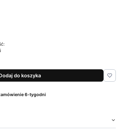
czenia i pielęgnacji
Opcjonalne
ść:
ć
Dodaj do koszyka
zamówienie 6-tygodni