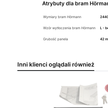
Atrybuty dla bram Hörma
Wymiary bram Hörmann
244
Wzór wytłoczenia bram Hörmann
L - 
Grubość panela
42 
Inni klienci oglądali również