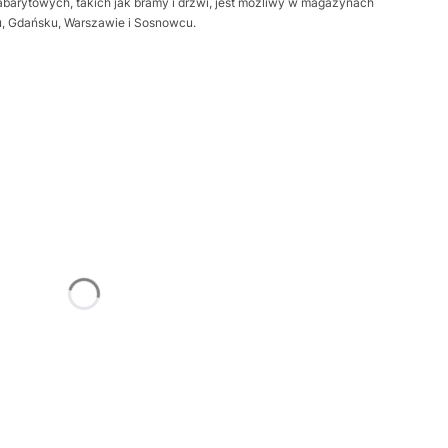
barytowych, takich jak bramy i drzwi, jest możliwy w magazynach
iu, Gdańsku, Warszawie i Sosnowcu.
żnić się ceną
Frame
Opcjonalne
trz
Opcjonalne