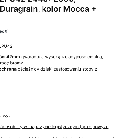
 Duragrain, kolor Mocca +
e: 0)
LPU42
ości 42mm
gwarantują wysoką izolacyjność cieplną,
 pracę bramy
 ochrona
ościeżnicy dzięki zastosowaniu stopy z
T
T
tawy.
iór osobisty w magazynie logistycznym (tylko powyżej