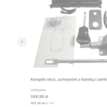
Komplet okuć, uchwytów z klamką i zamk
PRODUCENT
HÖRMANN
Cena
249,99 zł
Cena
203,24 zł
bez VAT