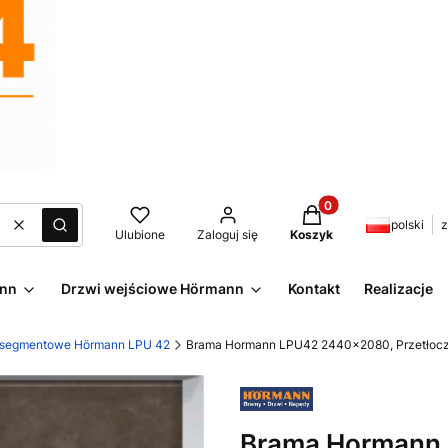
Produkty w koszyku:
polski
z
Wyczyść
Szukaj
Ulubione
Zaloguj się
Koszyk
ann
Drzwi wejściowe Hörmann
Kontakt
Realizacje
 segmentowe Hörmann LPU 42
Brama Hormann LPU42 2440x2080, Przetłoczen
Brama Hormann