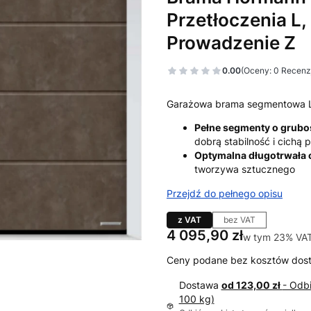
Przetłoczenia L,
Prowadzenie Z
0.00
(Oceny: 0 Recenzj
Garażowa brama segmentowa 
Pełne segmenty o grub
dobrą stabilność i cichą
Optymalna długotrwała
tworzywa sztucznego
Przejdź do pełnego opisu
z VAT
bez VAT
Cena
4 095,90 zł
w tym 23% VA
w tym
23%
VA
Ceny podane bez kosztów dos
Dostawa
od 123,00 zł
- Odb
100 kg)