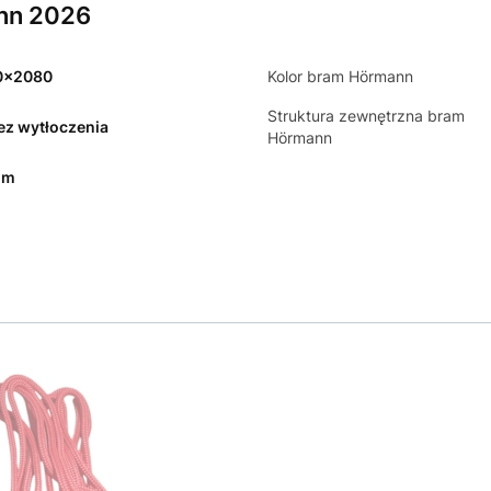
nn 2026
0x2080
Kolor bram Hörmann
Struktura zewnętrzna bram
bez wytłoczenia
Hörmann
mm