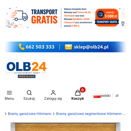
Produkty w koszyku: 0. Z
Otwórz wyszukiwarkę
polski
zł
Menu
Szukaj
Zaloguj się
Koszyk
my
Bramy garażowe Hörmann
Bramy garażowe segmentowe Hörmann LPU 42