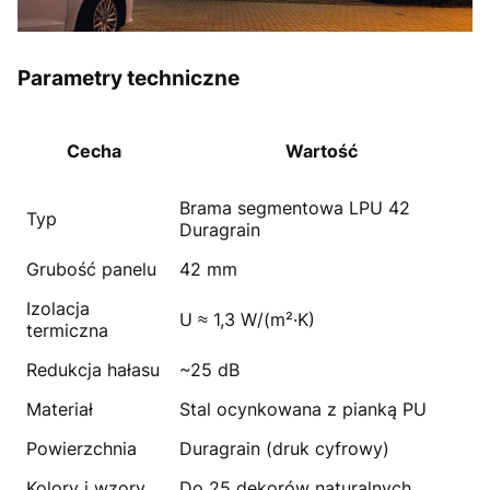
Parametry techniczne
Cecha
Wartość
Brama segmentowa LPU 42
Typ
Duragrain
Grubość panelu
42 mm
Izolacja
U ≈ 1,3 W/(m²·K)
termiczna
Redukcja hałasu
~25 dB
Materiał
Stal ocynkowana z pianką PU
Powierzchnia
Duragrain (druk cyfrowy)
Kolory i wzory
Do 25 dekorów naturalnych