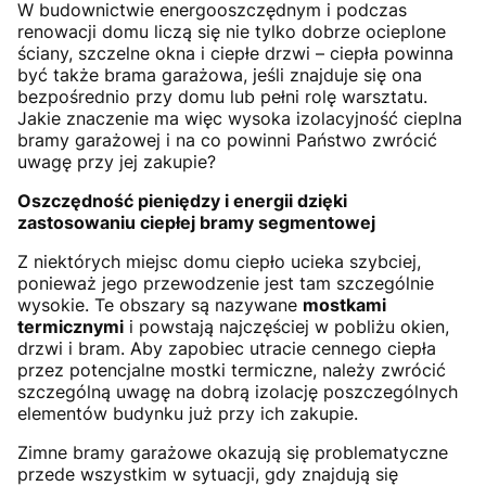
W budownictwie energooszczędnym i podczas
renowacji domu liczą się nie tylko dobrze ocieplone
ściany, szczelne okna i ciepłe drzwi – ciepła powinna
być także brama garażowa, jeśli znajduje się ona
bezpośrednio przy domu lub pełni rolę warsztatu.
Jakie znaczenie ma więc wysoka izolacyjność cieplna
bramy garażowej i na co powinni Państwo zwrócić
uwagę przy jej zakupie?
Oszczędność pieniędzy i energii dzięki
zastosowaniu ciepłej bramy segmentowej
Z niektórych miejsc domu ciepło ucieka szybciej,
ponieważ jego przewodzenie jest tam szczególnie
wysokie. Te obszary są nazywane
mostkami
termicznymi
i powstają najczęściej w pobliżu okien,
drzwi i bram. Aby zapobiec utracie cennego ciepła
przez potencjalne mostki termiczne, należy zwrócić
szczególną uwagę na dobrą izolację poszczególnych
elementów budynku już przy ich zakupie.
Zimne bramy garażowe okazują się problematyczne
przede wszystkim w sytuacji, gdy znajdują się