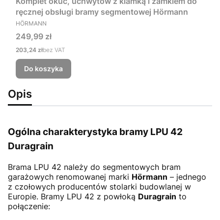
Komplet okuć, uchwytów z klamką i zamkiem do
ręcznej obsługi bramy segmentowej Hörmann
PRODUCENT
HÖRMANN
Cena
249,99 zł
Cena
203,24 zł
bez VAT
Do koszyka
Opis
Ogólna charakterystyka bramy LPU 42
Duragrain
Brama LPU 42
należy do segmentowych bram
garażowych renomowanej marki
Hörmann
– jednego
z czołowych producentów stolarki budowlanej w
Europie. Bramy LPU 42 z powłoką
Duragrain
to
połączenie: