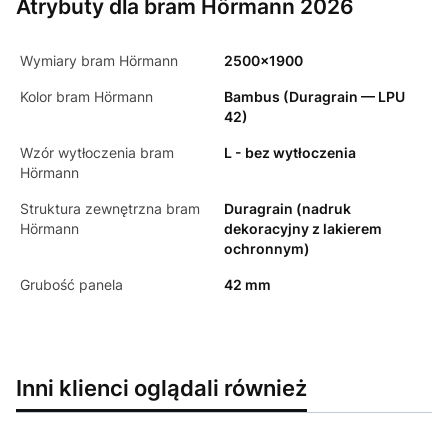
Atrybuty dla bram Hörmann 2026
Wymiary bram Hörmann
2500x1900
Kolor bram Hörmann
Bambus (Duragrain — LPU
42)
Wzór wytłoczenia bram
L - bez wytłoczenia
Hörmann
Struktura zewnętrzna bram
Duragrain (nadruk
Hörmann
dekoracyjny z lakierem
ochronnym)
Grubość panela
42 mm
Inni klienci oglądali również