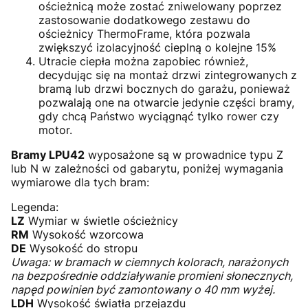
ościeżnicą może zostać zniwelowany poprzez
zastosowanie dodatkowego zestawu do
ościeżnicy ThermoFrame, która pozwala
zwiększyć izolacyjność cieplną o kolejne 15%
Utracie ciepła można zapobiec również,
decydując się na montaż drzwi zintegrowanych z
bramą lub drzwi bocznych do garażu, ponieważ
pozwalają one na otwarcie jedynie części bramy,
gdy chcą Państwo wyciągnąć tylko rower czy
motor.
Bramy LPU42
wyposażone są w prowadnice typu Z
lub N w zależności od gabarytu, poniżej wymagania
wymiarowe dla tych bram:
Legenda:
LZ
Wymiar w świetle ościeżnicy
RM
Wysokość wzorcowa
DE
Wysokość do stropu
Uwaga: w bramach w ciemnych kolorach, narażonych
na bezpośrednie oddziaływanie promieni słonecznych,
napęd powinien być zamontowany o 40 mm wyżej.
LDH
Wysokość światła przejazdu