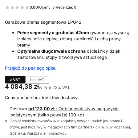
0.00
(Oceny: 0 Recenzje: 0)
Garażowa brama segmentowa LPU42
Pełne segmenty o grubości 42mm
gwarantują wysoką
izolacyjność cieplną, dobrą stabilność i cichą pracę
bramy
Optymalna długotrwała ochrona
ościeżnicy dzięki
zastosowaniu stopy z tworzywa sztucznego
Przejdź do pełnego opisu
z VAT
bez VAT
Cena
4 084,38 zł
w tym 23% VAT
w tym
23%
VAT
Ceny podane bez kosztów dostawy.
Dostawa
od 123,00 zł
- Odbiór osobisty w magazynie
logistycznym (tylko powyżej 100 kg)
Odbiór osobisty towarów wielkogabarytowych, takich jak bramy i
drzwi, jest możliwy w magazynach firm partnerskich m.in. w Poznaniu,
Gdańsku, Warszawie i Sosnowcu.