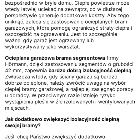
bezpośrednio w bryle domu. Ciepłe powietrze może
wtedy łatwiej uciekać na zewnątrz, co w dłuższej
perspektywie generuje dodatkowe koszty. Aby tego
uniknąć, zaleca się zastosowanie ocieplanych bram
garażowych, które pomogą ograniczyć straty ciepła i
oszczędzić na ogrzewaniu. Jest to szczególnie
ważne, gdy garaż jest ogrzewany lub
wykorzystywany jako warsztat.
Ocieplana garażowa brama segmentowa
firmy
Hörmann, dzięki zastosowaniu segmentów o grubości
42 mm, zapewnia
bardzo dobrą izolacyjność cieplną
.
Zwłaszcza wtedy, gdy ściany garażu są bardzo
dobrze ocieplone, należy zwrócić uwagę na wybór
ciepłej bramy garażowej, a najlepiej zasięgnąć porady
u doradcy. W przeciwnym razie istnieje ryzyko
wystąpienia pleśni w źle izolowanych i wentylowanych
miejscach.
Jak dodatkowo zwiększyć izolacyjność cieplną
swojej bramy?
Jeśli chcą Państwo zwiększyć dodatkowo