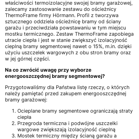
właściwości termoizolacyjne swojej bramy garażowej,
zalecamy zastosowanie zestawu do ościeżnicy
ThermoFrame firmy Hörmann. Profil z tworzywa
sztucznego oddziela ościeżnicę bramy od ściany
garażu i przeciwdziała powstawaniu w tym miejscu
mostku termicznego. Zestaw ThermoFrame zapobiega
utracie ciepła i jest w stanie zwiększyć izolacyjność
cieplną bramy segmentowej nawet o 15%, m.in. dzięki
użyciu uszczelek wargowych z obu stron bramy oraz
w jej górnej części.
Na co zwrócić uwagę przy wyborze
energooszczędnej bramy segmentowej?
Przygotowaliśmy dla Państwa listę rzeczy, o których
należy pamiętać przed zakupem energooszczędnej
bramy garażowej:
Ocieplane bramy segmentowe ograniczają straty
ciepła
Przegroda termiczna i podwójne uszczelki
wargowe zwiększają izolacyjność cieplną
Mostek termiczny między ścianą garażu a