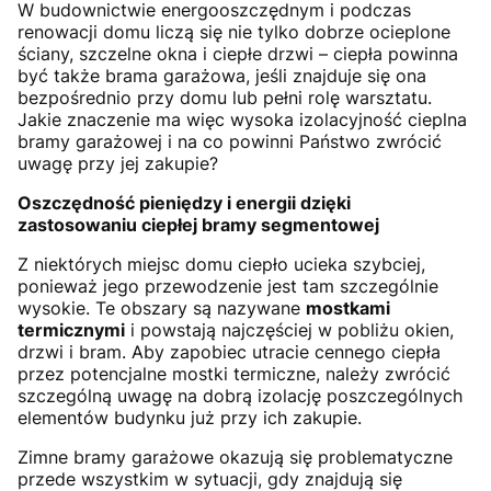
W budownictwie energooszczędnym i podczas
renowacji domu liczą się nie tylko dobrze ocieplone
ściany, szczelne okna i ciepłe drzwi – ciepła powinna
być także brama garażowa, jeśli znajduje się ona
bezpośrednio przy domu lub pełni rolę warsztatu.
Jakie znaczenie ma więc wysoka izolacyjność cieplna
bramy garażowej i na co powinni Państwo zwrócić
uwagę przy jej zakupie?
Oszczędność pieniędzy i energii dzięki
zastosowaniu ciepłej bramy segmentowej
Z niektórych miejsc domu ciepło ucieka szybciej,
ponieważ jego przewodzenie jest tam szczególnie
wysokie. Te obszary są nazywane
mostkami
termicznymi
i powstają najczęściej w pobliżu okien,
drzwi i bram. Aby zapobiec utracie cennego ciepła
przez potencjalne mostki termiczne, należy zwrócić
szczególną uwagę na dobrą izolację poszczególnych
elementów budynku już przy ich zakupie.
Zimne bramy garażowe okazują się problematyczne
przede wszystkim w sytuacji, gdy znajdują się