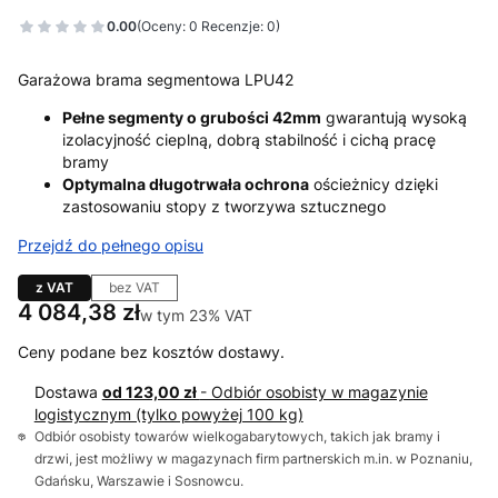
0.00
(Oceny: 0 Recenzje: 0)
Garażowa brama segmentowa LPU42
Pełne segmenty o grubości 42mm
gwarantują wysoką
izolacyjność cieplną, dobrą stabilność i cichą pracę
bramy
Optymalna długotrwała ochrona
ościeżnicy dzięki
zastosowaniu stopy z tworzywa sztucznego
Przejdź do pełnego opisu
z VAT
bez VAT
Cena
4 084,38 zł
w tym 23% VAT
w tym
23%
VAT
Ceny podane bez kosztów dostawy.
Dostawa
od 123,00 zł
- Odbiór osobisty w magazynie
logistycznym (tylko powyżej 100 kg)
Odbiór osobisty towarów wielkogabarytowych, takich jak bramy i
drzwi, jest możliwy w magazynach firm partnerskich m.in. w Poznaniu,
Gdańsku, Warszawie i Sosnowcu.