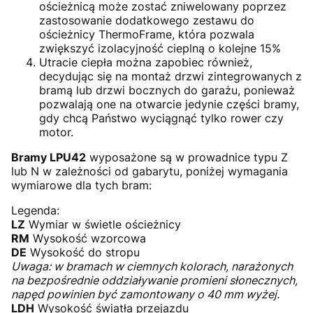
ościeżnicą może zostać zniwelowany poprzez
zastosowanie dodatkowego zestawu do
ościeżnicy ThermoFrame, która pozwala
zwiększyć izolacyjność cieplną o kolejne 15%
Utracie ciepła można zapobiec również,
decydując się na montaż drzwi zintegrowanych z
bramą lub drzwi bocznych do garażu, ponieważ
pozwalają one na otwarcie jedynie części bramy,
gdy chcą Państwo wyciągnąć tylko rower czy
motor.
Bramy LPU42
wyposażone są w prowadnice typu Z
lub N w zależności od gabarytu, poniżej wymagania
wymiarowe dla tych bram:
Legenda:
LZ
Wymiar w świetle ościeżnicy
RM
Wysokość wzorcowa
DE
Wysokość do stropu
Uwaga: w bramach w ciemnych kolorach, narażonych
na bezpośrednie oddziaływanie promieni słonecznych,
napęd powinien być zamontowany o 40 mm wyżej.
LDH
Wysokość światła przejazdu