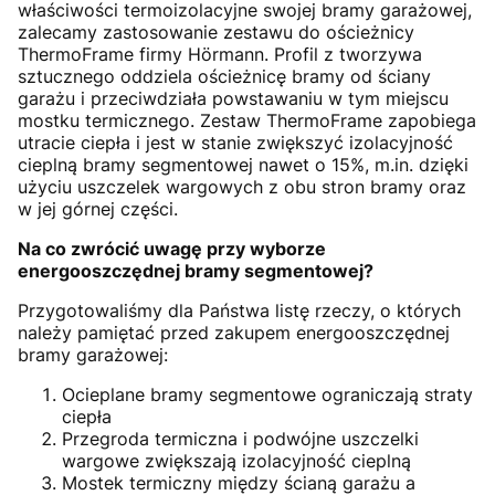
właściwości termoizolacyjne swojej bramy garażowej,
zalecamy zastosowanie zestawu do ościeżnicy
ThermoFrame firmy Hörmann. Profil z tworzywa
sztucznego oddziela ościeżnicę bramy od ściany
garażu i przeciwdziała powstawaniu w tym miejscu
mostku termicznego. Zestaw ThermoFrame zapobiega
utracie ciepła i jest w stanie zwiększyć izolacyjność
cieplną bramy segmentowej nawet o 15%, m.in. dzięki
użyciu uszczelek wargowych z obu stron bramy oraz
w jej górnej części.
Na co zwrócić uwagę przy wyborze
energooszczędnej bramy segmentowej?
Przygotowaliśmy dla Państwa listę rzeczy, o których
należy pamiętać przed zakupem energooszczędnej
bramy garażowej:
Ocieplane bramy segmentowe ograniczają straty
ciepła
Przegroda termiczna i podwójne uszczelki
wargowe zwiększają izolacyjność cieplną
Mostek termiczny między ścianą garażu a