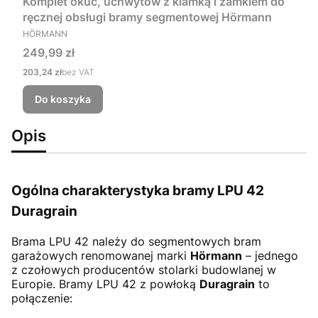
Komplet okuć, uchwytów z klamką i zamkiem do
ręcznej obsługi bramy segmentowej Hörmann
PRODUCENT
HÖRMANN
Cena
249,99 zł
Cena
203,24 zł
bez VAT
Do koszyka
Opis
Ogólna charakterystyka bramy LPU 42
Duragrain
Brama LPU 42
należy do segmentowych bram
garażowych renomowanej marki
Hörmann
– jednego
z czołowych producentów stolarki budowlanej w
Europie. Bramy LPU 42 z powłoką
Duragrain
to
połączenie: