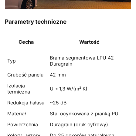
Parametry techniczne
Cecha
Wartość
Brama segmentowa LPU 42
Typ
Duragrain
Grubość panelu
42 mm
Izolacja
U ≈ 1,3 W/(m²·K)
termiczna
Redukcja hałasu
~25 dB
Materiał
Stal ocynkowana z pianką PU
Powierzchnia
Duragrain (druk cyfrowy)
Kolory i wzory
Do 25 dekorów naturalnych