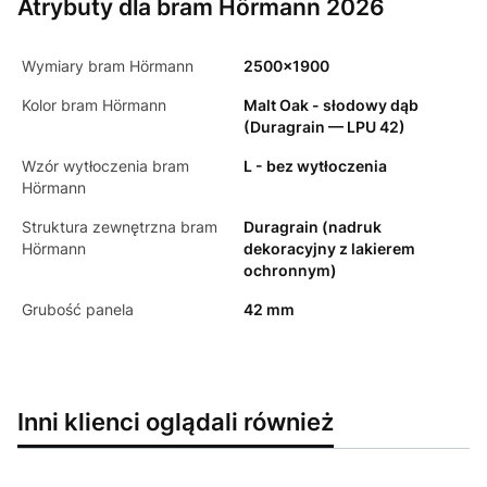
Atrybuty dla bram Hörmann 2026
Wymiary bram Hörmann
2500x1900
Kolor bram Hörmann
Malt Oak - słodowy dąb
(Duragrain — LPU 42)
Wzór wytłoczenia bram
L - bez wytłoczenia
Hörmann
Struktura zewnętrzna bram
Duragrain (nadruk
Hörmann
dekoracyjny z lakierem
ochronnym)
Grubość panela
42 mm
Inni klienci oglądali również