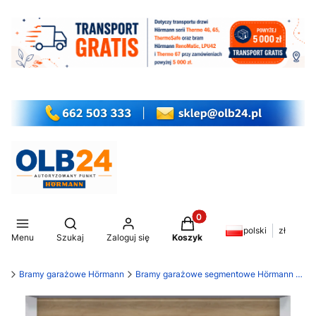
Produkty w koszyku: 0. Z
Otwórz wyszukiwarkę
polski
zł
Menu
Szukaj
Zaloguj się
Koszyk
my
Bramy garażowe Hörmann
Bramy garażowe segmentowe Hörmann LPU 42