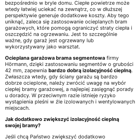
bezpośrednio w bryle domu. Ciepłe powietrze może
wtedy łatwiej uciekać na zewnątrz, co w dłuższej
perspektywie generuje dodatkowe koszty. Aby tego
uniknąć, zaleca się zastosowanie ocieplanych bram
garażowych, które pomogą ograniczyć straty ciepła i
oszczędzić na ogrzewaniu. Jest to szczególnie
ważne, gdy garaż jest ogrzewany lub
wykorzystywany jako warsztat.
Ocieplana garażowa brama segmentowa
firmy
Hörmann, dzięki zastosowaniu segmentów o grubości
42 mm, zapewnia
bardzo dobrą izolacyjność cieplną
.
Zwłaszcza wtedy, gdy ściany garażu są bardzo
dobrze ocieplone, należy zwrócić uwagę na wybór
ciepłej bramy garażowej, a najlepiej zasięgnąć porady
u doradcy. W przeciwnym razie istnieje ryzyko
wystąpienia pleśni w źle izolowanych i wentylowanych
miejscach.
Jak dodatkowo zwiększyć izolacyjność cieplną
swojej bramy?
Jeśli chcą Państwo zwiększyć dodatkowo