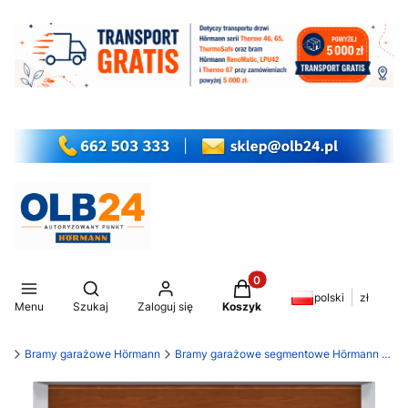
Produkty w koszyku: 0. Z
Otwórz wyszukiwarkę
polski
zł
Menu
Szukaj
Zaloguj się
Koszyk
my
Bramy garażowe Hörmann
Bramy garażowe segmentowe Hörmann LPU 42