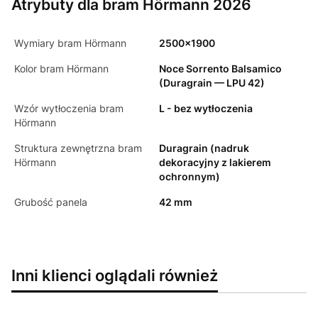
Atrybuty dla bram Hörmann 2026
Wymiary bram Hörmann
2500x1900
Kolor bram Hörmann
Noce Sorrento Balsamico
(Duragrain — LPU 42)
Wzór wytłoczenia bram
L - bez wytłoczenia
Hörmann
Struktura zewnętrzna bram
Duragrain (nadruk
Hörmann
dekoracyjny z lakierem
ochronnym)
Grubość panela
42 mm
Inni klienci oglądali również