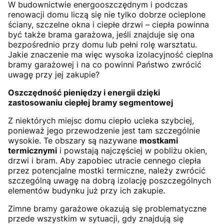
W budownictwie energooszczędnym i podczas
renowacji domu liczą się nie tylko dobrze ocieplone
ściany, szczelne okna i ciepłe drzwi – ciepła powinna
być także brama garażowa, jeśli znajduje się ona
bezpośrednio przy domu lub pełni rolę warsztatu.
Jakie znaczenie ma więc wysoka izolacyjność cieplna
bramy garażowej i na co powinni Państwo zwrócić
uwagę przy jej zakupie?
Oszczędność pieniędzy i energii dzięki
zastosowaniu ciepłej bramy segmentowej
Z niektórych miejsc domu ciepło ucieka szybciej,
ponieważ jego przewodzenie jest tam szczególnie
wysokie. Te obszary są nazywane
mostkami
termicznymi
i powstają najczęściej w pobliżu okien,
drzwi i bram. Aby zapobiec utracie cennego ciepła
przez potencjalne mostki termiczne, należy zwrócić
szczególną uwagę na dobrą izolację poszczególnych
elementów budynku już przy ich zakupie.
Zimne bramy garażowe okazują się problematyczne
przede wszystkim w sytuacji, gdy znajdują się