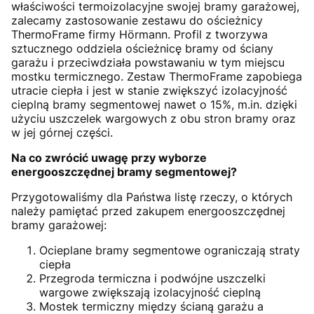
właściwości termoizolacyjne swojej bramy garażowej,
zalecamy zastosowanie zestawu do ościeżnicy
ThermoFrame firmy Hörmann. Profil z tworzywa
sztucznego oddziela ościeżnicę bramy od ściany
garażu i przeciwdziała powstawaniu w tym miejscu
mostku termicznego. Zestaw ThermoFrame zapobiega
utracie ciepła i jest w stanie zwiększyć izolacyjność
cieplną bramy segmentowej nawet o 15%, m.in. dzięki
użyciu uszczelek wargowych z obu stron bramy oraz
w jej górnej części.
Na co zwrócić uwagę przy wyborze
energooszczędnej bramy segmentowej?
Przygotowaliśmy dla Państwa listę rzeczy, o których
należy pamiętać przed zakupem energooszczędnej
bramy garażowej:
Ocieplane bramy segmentowe ograniczają straty
ciepła
Przegroda termiczna i podwójne uszczelki
wargowe zwiększają izolacyjność cieplną
Mostek termiczny między ścianą garażu a