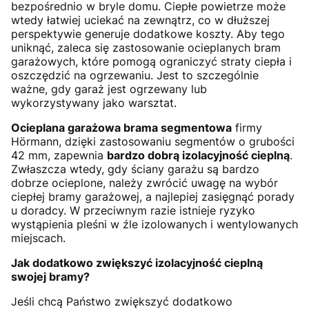
bezpośrednio w bryle domu. Ciepłe powietrze może
wtedy łatwiej uciekać na zewnątrz, co w dłuższej
perspektywie generuje dodatkowe koszty. Aby tego
uniknąć, zaleca się zastosowanie ocieplanych bram
garażowych, które pomogą ograniczyć straty ciepła i
oszczędzić na ogrzewaniu. Jest to szczególnie
ważne, gdy garaż jest ogrzewany lub
wykorzystywany jako warsztat.
Ocieplana garażowa brama segmentowa
firmy
Hörmann, dzięki zastosowaniu segmentów o grubości
42 mm, zapewnia
bardzo dobrą izolacyjność cieplną
.
Zwłaszcza wtedy, gdy ściany garażu są bardzo
dobrze ocieplone, należy zwrócić uwagę na wybór
ciepłej bramy garażowej, a najlepiej zasięgnąć porady
u doradcy. W przeciwnym razie istnieje ryzyko
wystąpienia pleśni w źle izolowanych i wentylowanych
miejscach.
Jak dodatkowo zwiększyć izolacyjność cieplną
swojej bramy?
Jeśli chcą Państwo zwiększyć dodatkowo