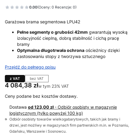
0.00
(Oceny: 0 Recenzje: 0)
Garażowa brama segmentowa LPU42
Pełne segmenty o grubości 42mm
gwarantują wysoką
izolacyjność cieplną, dobrą stabilność i cichą pracę
bramy
Optymalna długotrwała ochrona
ościeżnicy dzięki
zastosowaniu stopy z tworzywa sztucznego
Przejdź do pełnego opisu
z VAT
bez VAT
Cena
4 084,38 zł
w tym 23% VAT
w tym
23%
VAT
Ceny podane bez kosztów dostawy.
Dostawa
od 123,00 zł
- Odbiór osobisty w magazynie
logistycznym (tylko powyżej 100 kg)
Odbiór osobisty towarów wielkogabarytowych, takich jak bramy i
drzwi, jest możliwy w magazynach firm partnerskich m.in. w Poznaniu,
Gdańsku, Warszawie i Sosnowcu.