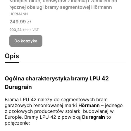
Komplet okuć, uchwytów z klamką i zamkiem do
ręcznej obsługi bramy segmentowej Hörmann
PRODUCENT
HÖRMANN
Cena
249,99 zł
Cena
203,24 zł
bez VAT
Do koszyka
Opis
Ogólna charakterystyka bramy LPU 42
Duragrain
Brama LPU 42
należy do segmentowych bram
garażowych renomowanej marki
Hörmann
– jednego
z czołowych producentów stolarki budowlanej w
Europie. Bramy LPU 42 z powłoką
Duragrain
to
połączenie: