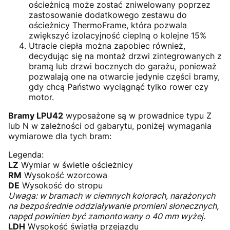
ościeżnicą może zostać zniwelowany poprzez
zastosowanie dodatkowego zestawu do
ościeżnicy ThermoFrame, która pozwala
zwiększyć izolacyjność cieplną o kolejne 15%
Utracie ciepła można zapobiec również,
decydując się na montaż drzwi zintegrowanych z
bramą lub drzwi bocznych do garażu, ponieważ
pozwalają one na otwarcie jedynie części bramy,
gdy chcą Państwo wyciągnąć tylko rower czy
motor.
Bramy LPU42
wyposażone są w prowadnice typu Z
lub N w zależności od gabarytu, poniżej wymagania
wymiarowe dla tych bram:
Legenda:
LZ
Wymiar w świetle ościeżnicy
RM
Wysokość wzorcowa
DE
Wysokość do stropu
Uwaga: w bramach w ciemnych kolorach, narażonych
na bezpośrednie oddziaływanie promieni słonecznych,
napęd powinien być zamontowany o 40 mm wyżej.
LDH
Wysokość światła przejazdu