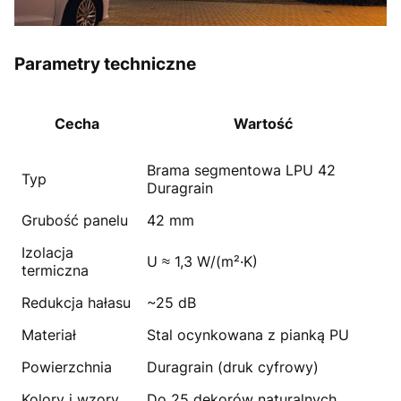
Parametry techniczne
Cecha
Wartość
Brama segmentowa LPU 42
Typ
Duragrain
Grubość panelu
42 mm
Izolacja
U ≈ 1,3 W/(m²·K)
termiczna
Redukcja hałasu
~25 dB
Materiał
Stal ocynkowana z pianką PU
Powierzchnia
Duragrain (druk cyfrowy)
Kolory i wzory
Do 25 dekorów naturalnych