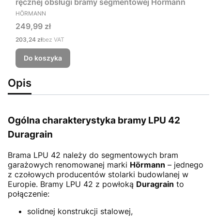
ręcznej obsługi bramy segmentowej Hörmann
PRODUCENT
HÖRMANN
Cena
249,99 zł
Cena
203,24 zł
bez VAT
Do koszyka
Opis
Ogólna charakterystyka bramy LPU 42
Duragrain
Brama LPU 42
należy do segmentowych bram
garażowych renomowanej marki
Hörmann
– jednego
z czołowych producentów stolarki budowlanej w
Europie. Bramy LPU 42 z powłoką
Duragrain
to
połączenie:
solidnej konstrukcji stalowej,