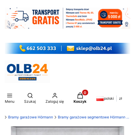
Produkty w koszyku: 0. Z
Otwórz wyszukiwarkę
polski
zł
Menu
Szukaj
Zaloguj się
Koszyk
my
Bramy garażowe Hörmann
Bramy garażowe segmentowe Hörmann LPU 42