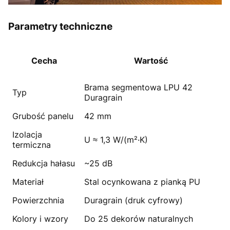
Parametry techniczne
Cecha
Wartość
Brama segmentowa LPU 42
Typ
Duragrain
Grubość panelu
42 mm
Izolacja
U ≈ 1,3 W/(m²·K)
termiczna
Redukcja hałasu
~25 dB
Materiał
Stal ocynkowana z pianką PU
Powierzchnia
Duragrain (druk cyfrowy)
Kolory i wzory
Do 25 dekorów naturalnych