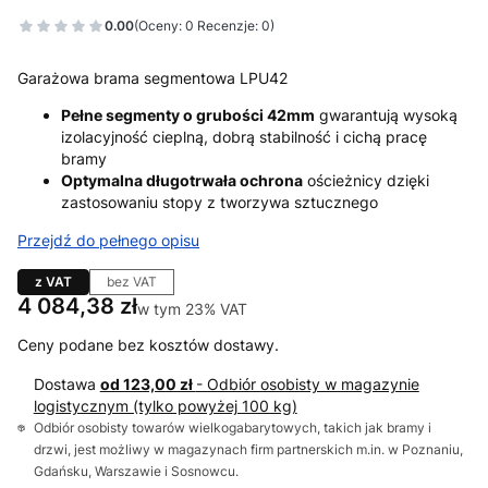
0.00
(Oceny: 0 Recenzje: 0)
Garażowa brama segmentowa LPU42
Pełne segmenty o grubości 42mm
gwarantują wysoką
izolacyjność cieplną, dobrą stabilność i cichą pracę
bramy
Optymalna długotrwała ochrona
ościeżnicy dzięki
zastosowaniu stopy z tworzywa sztucznego
Przejdź do pełnego opisu
z VAT
bez VAT
Cena
4 084,38 zł
w tym 23% VAT
w tym
23%
VAT
Ceny podane bez kosztów dostawy.
Dostawa
od 123,00 zł
- Odbiór osobisty w magazynie
logistycznym (tylko powyżej 100 kg)
Odbiór osobisty towarów wielkogabarytowych, takich jak bramy i
drzwi, jest możliwy w magazynach firm partnerskich m.in. w Poznaniu,
Gdańsku, Warszawie i Sosnowcu.