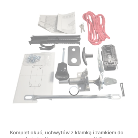
Komplet okuć, uchwytów z klamką i zamkiem do