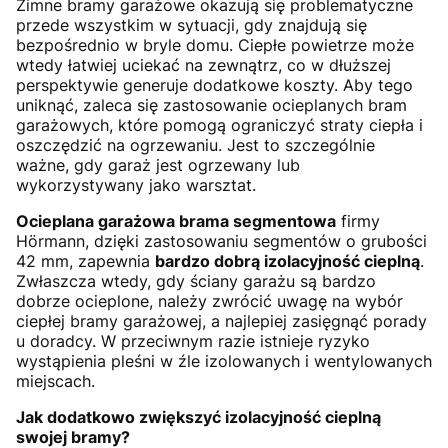
Zimne bramy garażowe okazują się problematyczne
przede wszystkim w sytuacji, gdy znajdują się
bezpośrednio w bryle domu. Ciepłe powietrze może
wtedy łatwiej uciekać na zewnątrz, co w dłuższej
perspektywie generuje dodatkowe koszty. Aby tego
uniknąć, zaleca się zastosowanie ocieplanych bram
garażowych, które pomogą ograniczyć straty ciepła i
oszczędzić na ogrzewaniu. Jest to szczególnie
ważne, gdy garaż jest ogrzewany lub
wykorzystywany jako warsztat.
Ocieplana garażowa brama segmentowa
firmy
Hörmann, dzięki zastosowaniu segmentów o grubości
42 mm, zapewnia
bardzo dobrą izolacyjność cieplną
.
Zwłaszcza wtedy, gdy ściany garażu są bardzo
dobrze ocieplone, należy zwrócić uwagę na wybór
ciepłej bramy garażowej, a najlepiej zasięgnąć porady
u doradcy. W przeciwnym razie istnieje ryzyko
wystąpienia pleśni w źle izolowanych i wentylowanych
miejscach.
Jak dodatkowo zwiększyć izolacyjność cieplną
swojej bramy?