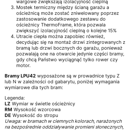
wargowe zwiększają izolacyjność cieplną
Mostek termiczny między ścianą garażu a
ościeżnicą może zostać zniwelowany poprzez
zastosowanie dodatkowego zestawu do
ościeżnicy ThermoFrame, która pozwala
zwiększyć izolacyjność cieplną o kolejne 15%
Utracie ciepła można zapobiec również,
decydując się na montaż drzwi zintegrowanych z
bramą lub drzwi bocznych do garażu, ponieważ
pozwalają one na otwarcie jedynie części bramy,
gdy chcą Państwo wyciągnąć tylko rower czy
motor.
Bramy LPU42
wyposażone są w prowadnice typu Z
lub N w zależności od gabarytu, poniżej wymagania
wymiarowe dla tych bram:
Legenda:
LZ
Wymiar w świetle ościeżnicy
RM
Wysokość wzorcowa
DE
Wysokość do stropu
Uwaga: w bramach w ciemnych kolorach, narażonych
na bezpośrednie oddziaływanie promieni słonecznych,