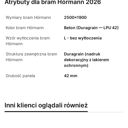
Atrybuty dla bram Hörmann 2026
Wymiary bram Hörmann
2500x1900
Kolor bram Hörmann
Beton (Duragrain — LPU 42)
Wzór wytłoczenia bram
L - bez wytłoczenia
Hörmann
Struktura zewnętrzna bram
Duragrain (nadruk
Hörmann
dekoracyjny z lakierem
ochronnym)
Grubość panela
42 mm
Inni klienci oglądali również