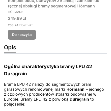
Komplet okuć, uchwytów z klamką i zamkiem do
ręcznej obsługi bramy segmentowej Hörmann
PRODUCENT
HÖRMANN
Cena
249,99 zł
Cena
203,24 zł
bez VAT
Do koszyka
Opis
Ogólna charakterystyka bramy LPU 42
Duragrain
Brama LPU 42
należy do segmentowych bram
garażowych renomowanej marki
Hörmann
– jednego
z czołowych producentów stolarki budowlanej w
Europie. Bramy LPU 42 z powłoką
Duragrain
to
połączenie: