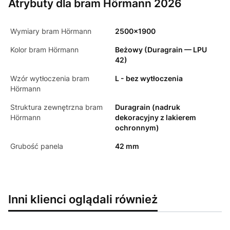
Atrybuty dla bram Hörmann 2026
Wymiary bram Hörmann
2500x1900
Kolor bram Hörmann
Beżowy (Duragrain — LPU
42)
Wzór wytłoczenia bram
L - bez wytłoczenia
Hörmann
Struktura zewnętrzna bram
Duragrain (nadruk
Hörmann
dekoracyjny z lakierem
ochronnym)
Grubość panela
42 mm
Inni klienci oglądali również