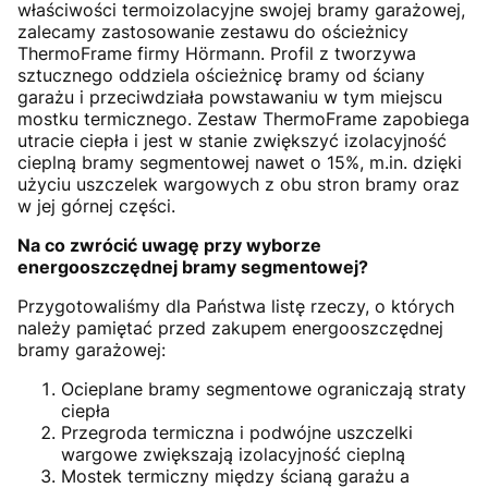
właściwości termoizolacyjne swojej bramy garażowej,
zalecamy zastosowanie zestawu do ościeżnicy
ThermoFrame firmy Hörmann. Profil z tworzywa
sztucznego oddziela ościeżnicę bramy od ściany
garażu i przeciwdziała powstawaniu w tym miejscu
mostku termicznego. Zestaw ThermoFrame zapobiega
utracie ciepła i jest w stanie zwiększyć izolacyjność
cieplną bramy segmentowej nawet o 15%, m.in. dzięki
użyciu uszczelek wargowych z obu stron bramy oraz
w jej górnej części.
Na co zwrócić uwagę przy wyborze
energooszczędnej bramy segmentowej?
Przygotowaliśmy dla Państwa listę rzeczy, o których
należy pamiętać przed zakupem energooszczędnej
bramy garażowej:
Ocieplane bramy segmentowe ograniczają straty
ciepła
Przegroda termiczna i podwójne uszczelki
wargowe zwiększają izolacyjność cieplną
Mostek termiczny między ścianą garażu a