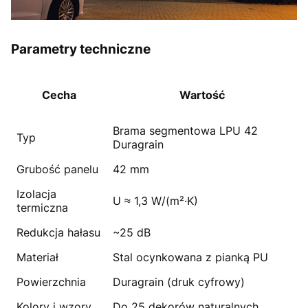
Parametry techniczne
Cecha
Wartość
Brama segmentowa LPU 42
Typ
Duragrain
Grubość panelu
42 mm
Izolacja
U ≈ 1,3 W/(m²·K)
termiczna
Redukcja hałasu
~25 dB
Materiał
Stal ocynkowana z pianką PU
Powierzchnia
Duragrain (druk cyfrowy)
Kolory i wzory
Do 25 dekorów naturalnych