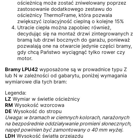
ościeżnicą może zostać zniwelowany poprzez
zastosowanie dodatkowego zestawu do
ościeżnicy ThermoFrame, która pozwala
zwiększyć izolacyjność cieplną o kolejne 15%
Utracie ciepła można zapobiec również,
decydując się na montaż drzwi zintegrowanych z
bramą lub drzwi bocznych do garażu, ponieważ
pozwalają one na otwarcie jedynie części bramy,
gdy chcą Państwo wyciągnąć tylko rower czy
motor.
Bramy LPU42
wyposażone są w prowadnice typu Z
lub N w zależności od gabarytu, poniżej wymagania
wymiarowe dla tych bram:
Legenda:
LZ
Wymiar w świetle ościeżnicy
RM
Wysokość wzorcowa
DE
Wysokość do stropu
Uwaga: w bramach w ciemnych kolorach, narażonych
na bezpośrednie oddziaływanie promieni słonecznych,
napęd powinien być zamontowany o 40 mm wyżej.
LDH
Wysokość światła przejazdu