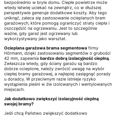
bezpośrednio w bryle domu. Ciepłe powietrze może
wtedy łatwiej uciekać na zewnątrz, co w dłuższej
perspektywie generuje dodatkowe koszty. Aby tego
uniknąć, zaleca się zastosowanie ocieplanych bram
garażowych, które pomogą ograniczyć straty ciepła i
oszczędzić na ogrzewaniu. Jest to szczególnie
ważne, gdy garaż jest ogrzewany lub
wykorzystywany jako warsztat.
Ocieplana garażowa brama segmentowa
firmy
Hörmann, dzięki zastosowaniu segmentów o grubości
42 mm, zapewnia
bardzo dobrą izolacyjność cieplną
.
Zwłaszcza wtedy, gdy ściany garażu są bardzo
dobrze ocieplone, należy zwrócić uwagę na wybór
ciepłej bramy garażowej, a najlepiej zasięgnąć porady
u doradcy. W przeciwnym razie istnieje ryzyko
wystąpienia pleśni w źle izolowanych i wentylowanych
miejscach.
Jak dodatkowo zwiększyć izolacyjność cieplną
swojej bramy?
Jeśli chcą Państwo zwiększyć dodatkowo