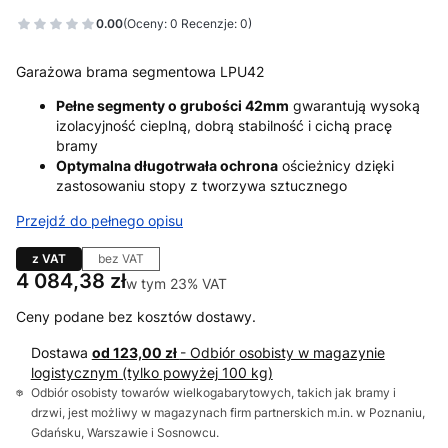
0.00
(Oceny: 0 Recenzje: 0)
Garażowa brama segmentowa LPU42
Pełne segmenty o grubości 42mm
gwarantują wysoką
izolacyjność cieplną, dobrą stabilność i cichą pracę
bramy
Optymalna długotrwała ochrona
ościeżnicy dzięki
zastosowaniu stopy z tworzywa sztucznego
Przejdź do pełnego opisu
z VAT
bez VAT
Cena
4 084,38 zł
w tym 23% VAT
w tym
23%
VAT
Ceny podane bez kosztów dostawy.
Dostawa
od 123,00 zł
- Odbiór osobisty w magazynie
logistycznym (tylko powyżej 100 kg)
Odbiór osobisty towarów wielkogabarytowych, takich jak bramy i
drzwi, jest możliwy w magazynach firm partnerskich m.in. w Poznaniu,
Gdańsku, Warszawie i Sosnowcu.