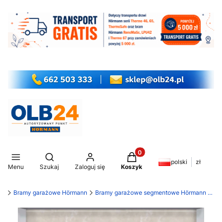
Produkty w koszyku: 0. Z
Otwórz wyszukiwarkę
polski
zł
Menu
Szukaj
Zaloguj się
Koszyk
my
Bramy garażowe Hörmann
Bramy garażowe segmentowe Hörmann LPU 42