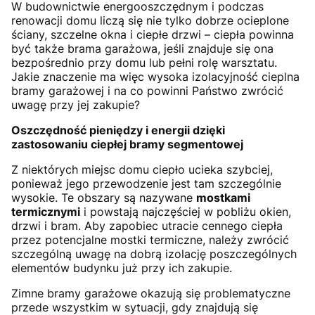
W budownictwie energooszczędnym i podczas
renowacji domu liczą się nie tylko dobrze ocieplone
ściany, szczelne okna i ciepłe drzwi – ciepła powinna
być także brama garażowa, jeśli znajduje się ona
bezpośrednio przy domu lub pełni rolę warsztatu.
Jakie znaczenie ma więc wysoka izolacyjność cieplna
bramy garażowej i na co powinni Państwo zwrócić
uwagę przy jej zakupie?
Oszczędność pieniędzy i energii dzięki
zastosowaniu ciepłej bramy segmentowej
Z niektórych miejsc domu ciepło ucieka szybciej,
ponieważ jego przewodzenie jest tam szczególnie
wysokie. Te obszary są nazywane
mostkami
termicznymi
i powstają najczęściej w pobliżu okien,
drzwi i bram. Aby zapobiec utracie cennego ciepła
przez potencjalne mostki termiczne, należy zwrócić
szczególną uwagę na dobrą izolację poszczególnych
elementów budynku już przy ich zakupie.
Zimne bramy garażowe okazują się problematyczne
przede wszystkim w sytuacji, gdy znajdują się