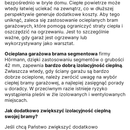
bezpośrednio w bryle domu. Ciepłe powietrze może
wtedy łatwiej uciekać na zewnątrz, co w dłuższej
perspektywie generuje dodatkowe koszty. Aby tego
uniknąć, zaleca się zastosowanie ocieplanych bram
garażowych, które pomogą ograniczyć straty ciepła i
oszczędzić na ogrzewaniu. Jest to szczególnie
ważne, gdy garaż jest ogrzewany lub
wykorzystywany jako warsztat.
Ocieplana garażowa brama segmentowa
firmy
Hörmann, dzięki zastosowaniu segmentów o grubości
42 mm, zapewnia
bardzo dobrą izolacyjność cieplną
.
Zwłaszcza wtedy, gdy ściany garażu są bardzo
dobrze ocieplone, należy zwrócić uwagę na wybór
ciepłej bramy garażowej, a najlepiej zasięgnąć porady
u doradcy. W przeciwnym razie istnieje ryzyko
wystąpienia pleśni w źle izolowanych i wentylowanych
miejscach.
Jak dodatkowo zwiększyć izolacyjność cieplną
swojej bramy?
Jeśli chcą Państwo zwiększyć dodatkowo