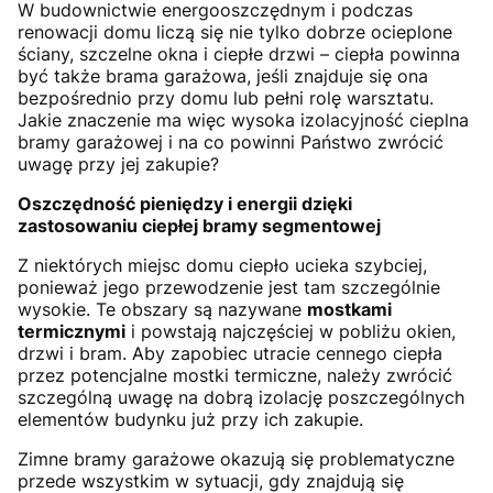
W budownictwie energooszczędnym i podczas
renowacji domu liczą się nie tylko dobrze ocieplone
ściany, szczelne okna i ciepłe drzwi – ciepła powinna
być także brama garażowa, jeśli znajduje się ona
bezpośrednio przy domu lub pełni rolę warsztatu.
Jakie znaczenie ma więc wysoka izolacyjność cieplna
bramy garażowej i na co powinni Państwo zwrócić
uwagę przy jej zakupie?
Oszczędność pieniędzy i energii dzięki
zastosowaniu ciepłej bramy segmentowej
Z niektórych miejsc domu ciepło ucieka szybciej,
ponieważ jego przewodzenie jest tam szczególnie
wysokie. Te obszary są nazywane
mostkami
termicznymi
i powstają najczęściej w pobliżu okien,
drzwi i bram. Aby zapobiec utracie cennego ciepła
przez potencjalne mostki termiczne, należy zwrócić
szczególną uwagę na dobrą izolację poszczególnych
elementów budynku już przy ich zakupie.
Zimne bramy garażowe okazują się problematyczne
przede wszystkim w sytuacji, gdy znajdują się