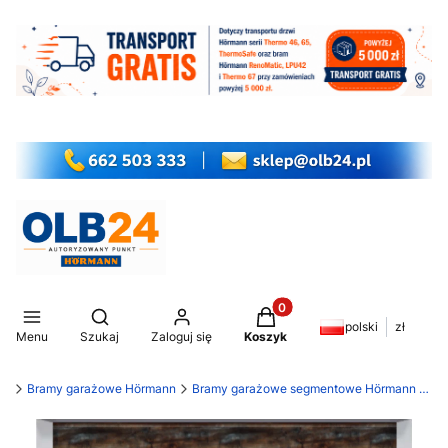
Produkty w koszyku: 0. Z
Otwórz wyszukiwarkę
polski
zł
Menu
Szukaj
Zaloguj się
Koszyk
my
Bramy garażowe Hörmann
Bramy garażowe segmentowe Hörmann LPU 42