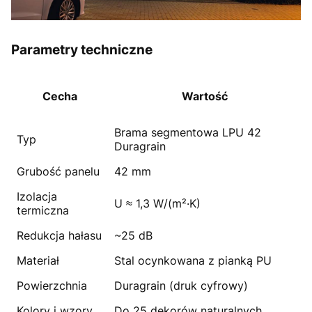
Parametry techniczne
Cecha
Wartość
Brama segmentowa LPU 42
Typ
Duragrain
Grubość panelu
42 mm
Izolacja
U ≈ 1,3 W/(m²·K)
termiczna
Redukcja hałasu
~25 dB
Materiał
Stal ocynkowana z pianką PU
Powierzchnia
Duragrain (druk cyfrowy)
Kolory i wzory
Do 25 dekorów naturalnych