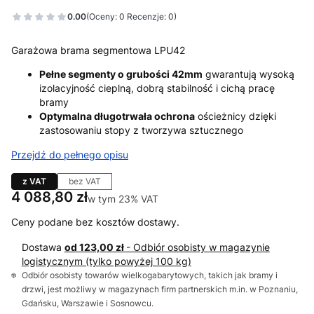
0.00
(Oceny: 0 Recenzje: 0)
Garażowa brama segmentowa LPU42
Pełne segmenty o grubości 42mm
gwarantują wysoką
izolacyjność cieplną, dobrą stabilność i cichą pracę
bramy
Optymalna długotrwała ochrona
ościeżnicy dzięki
zastosowaniu stopy z tworzywa sztucznego
Przejdź do pełnego opisu
z VAT
bez VAT
Cena
4 088,80 zł
w tym 23% VAT
w tym
23%
VAT
Ceny podane bez kosztów dostawy.
Dostawa
od 123,00 zł
- Odbiór osobisty w magazynie
logistycznym (tylko powyżej 100 kg)
Odbiór osobisty towarów wielkogabarytowych, takich jak bramy i
drzwi, jest możliwy w magazynach firm partnerskich m.in. w Poznaniu,
Gdańsku, Warszawie i Sosnowcu.