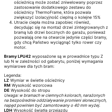
ościeżnicą może zostać zniwelowany poprzez
zastosowanie dodatkowego zestawu do
ościeżnicy ThermoFrame, która pozwala
zwiększyć izolacyjność cieplną o kolejne 15%
Utracie ciepła można zapobiec również,
decydując się na montaż drzwi zintegrowanych z
bramą lub drzwi bocznych do garażu, ponieważ
pozwalają one na otwarcie jedynie części bramy,
gdy chcą Państwo wyciągnąć tylko rower czy
motor.
Bramy LPU42
wyposażone są w prowadnice typu Z
lub N w zależności od gabarytu, poniżej wymagania
wymiarowe dla tych bram:
Legenda:
LZ
Wymiar w świetle ościeżnicy
RM
Wysokość wzorcowa
DE
Wysokość do stropu
Uwaga: w bramach w ciemnych kolorach, narażonych
na bezpośrednie oddziaływanie promieni słonecznych,
napęd powinien być zamontowany o 40 mm wyżej.
LDH
Wysokość światła przejazdu