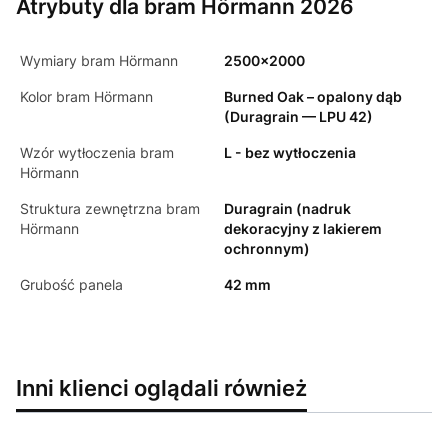
Atrybuty dla bram Hörmann 2026
Wymiary bram Hörmann
2500x2000
Kolor bram Hörmann
Burned Oak – opalony dąb
(Duragrain — LPU 42)
Wzór wytłoczenia bram
L - bez wytłoczenia
Hörmann
Struktura zewnętrzna bram
Duragrain (nadruk
Hörmann
dekoracyjny z lakierem
ochronnym)
Grubość panela
42 mm
Inni klienci oglądali również