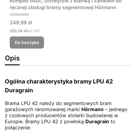
Komplet okuć, uchwytów z klamką i zamkiem do
ręcznej obsługi bramy segmentowej Hörmann
PRODUCENT
HÖRMANN
Cena
249,99 zł
Cena
203,24 zł
bez VAT
Do koszyka
Opis
Ogólna charakterystyka bramy LPU 42
Duragrain
Brama LPU 42
należy do segmentowych bram
garażowych renomowanej marki
Hörmann
– jednego
z czołowych producentów stolarki budowlanej w
Europie. Bramy LPU 42 z powłoką
Duragrain
to
połączenie: