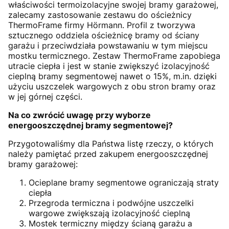
właściwości termoizolacyjne swojej bramy garażowej,
zalecamy zastosowanie zestawu do ościeżnicy
ThermoFrame firmy Hörmann. Profil z tworzywa
sztucznego oddziela ościeżnicę bramy od ściany
garażu i przeciwdziała powstawaniu w tym miejscu
mostku termicznego. Zestaw ThermoFrame zapobiega
utracie ciepła i jest w stanie zwiększyć izolacyjność
cieplną bramy segmentowej nawet o 15%, m.in. dzięki
użyciu uszczelek wargowych z obu stron bramy oraz
w jej górnej części.
Na co zwrócić uwagę przy wyborze
energooszczędnej bramy segmentowej?
Przygotowaliśmy dla Państwa listę rzeczy, o których
należy pamiętać przed zakupem energooszczędnej
bramy garażowej:
Ocieplane bramy segmentowe ograniczają straty
ciepła
Przegroda termiczna i podwójne uszczelki
wargowe zwiększają izolacyjność cieplną
Mostek termiczny między ścianą garażu a