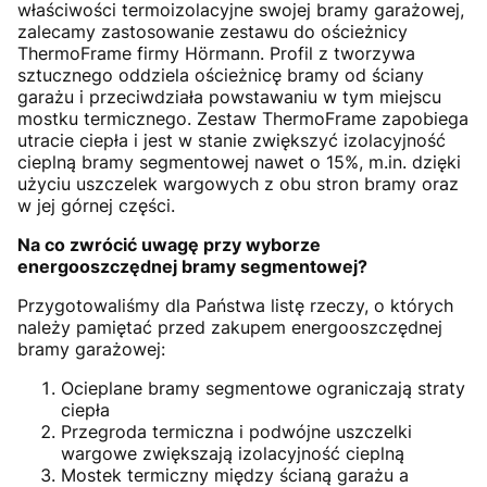
właściwości termoizolacyjne swojej bramy garażowej,
zalecamy zastosowanie zestawu do ościeżnicy
ThermoFrame firmy Hörmann. Profil z tworzywa
sztucznego oddziela ościeżnicę bramy od ściany
garażu i przeciwdziała powstawaniu w tym miejscu
mostku termicznego. Zestaw ThermoFrame zapobiega
utracie ciepła i jest w stanie zwiększyć izolacyjność
cieplną bramy segmentowej nawet o 15%, m.in. dzięki
użyciu uszczelek wargowych z obu stron bramy oraz
w jej górnej części.
Na co zwrócić uwagę przy wyborze
energooszczędnej bramy segmentowej?
Przygotowaliśmy dla Państwa listę rzeczy, o których
należy pamiętać przed zakupem energooszczędnej
bramy garażowej:
Ocieplane bramy segmentowe ograniczają straty
ciepła
Przegroda termiczna i podwójne uszczelki
wargowe zwiększają izolacyjność cieplną
Mostek termiczny między ścianą garażu a