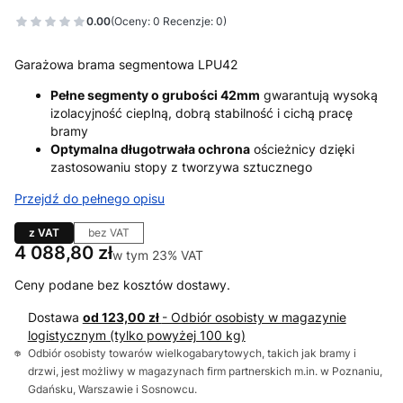
0.00
(Oceny: 0 Recenzje: 0)
Garażowa brama segmentowa LPU42
Pełne segmenty o grubości 42mm
gwarantują wysoką
izolacyjność cieplną, dobrą stabilność i cichą pracę
bramy
Optymalna długotrwała ochrona
ościeżnicy dzięki
zastosowaniu stopy z tworzywa sztucznego
Przejdź do pełnego opisu
z VAT
bez VAT
Cena
4 088,80 zł
w tym 23% VAT
w tym
23%
VAT
Ceny podane bez kosztów dostawy.
Dostawa
od 123,00 zł
- Odbiór osobisty w magazynie
logistycznym (tylko powyżej 100 kg)
Odbiór osobisty towarów wielkogabarytowych, takich jak bramy i
drzwi, jest możliwy w magazynach firm partnerskich m.in. w Poznaniu,
Gdańsku, Warszawie i Sosnowcu.