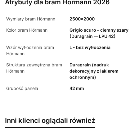
Atrybuty dla bram Hörmann 2026
Wymiary bram Hörmann
2500x2000
Kolor bram Hörmann
Grigio scuro – ciemny szary
(Duragrain — LPU 42)
Wzór wytłoczenia bram
L - bez wytłoczenia
Hörmann
Struktura zewnętrzna bram
Duragrain (nadruk
Hörmann
dekoracyjny z lakierem
ochronnym)
Grubość panela
42 mm
Inni klienci oglądali również