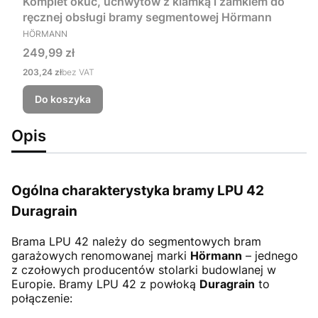
Komplet okuć, uchwytów z klamką i zamkiem do
ręcznej obsługi bramy segmentowej Hörmann
PRODUCENT
HÖRMANN
Cena
249,99 zł
Cena
203,24 zł
bez VAT
Do koszyka
Opis
Ogólna charakterystyka bramy LPU 42
Duragrain
Brama LPU 42
należy do segmentowych bram
garażowych renomowanej marki
Hörmann
– jednego
z czołowych producentów stolarki budowlanej w
Europie. Bramy LPU 42 z powłoką
Duragrain
to
połączenie: