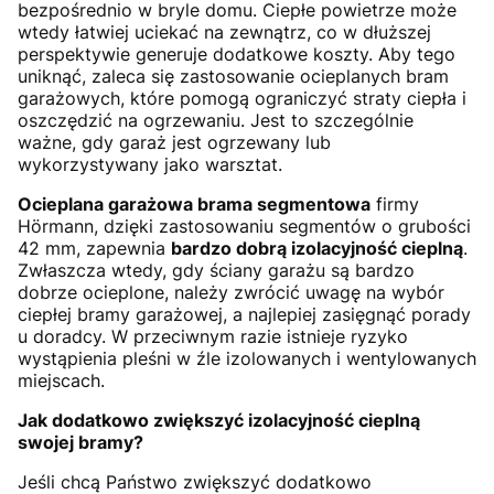
bezpośrednio w bryle domu. Ciepłe powietrze może
wtedy łatwiej uciekać na zewnątrz, co w dłuższej
perspektywie generuje dodatkowe koszty. Aby tego
uniknąć, zaleca się zastosowanie ocieplanych bram
garażowych, które pomogą ograniczyć straty ciepła i
oszczędzić na ogrzewaniu. Jest to szczególnie
ważne, gdy garaż jest ogrzewany lub
wykorzystywany jako warsztat.
Ocieplana garażowa brama segmentowa
firmy
Hörmann, dzięki zastosowaniu segmentów o grubości
42 mm, zapewnia
bardzo dobrą izolacyjność cieplną
.
Zwłaszcza wtedy, gdy ściany garażu są bardzo
dobrze ocieplone, należy zwrócić uwagę na wybór
ciepłej bramy garażowej, a najlepiej zasięgnąć porady
u doradcy. W przeciwnym razie istnieje ryzyko
wystąpienia pleśni w źle izolowanych i wentylowanych
miejscach.
Jak dodatkowo zwiększyć izolacyjność cieplną
swojej bramy?
Jeśli chcą Państwo zwiększyć dodatkowo