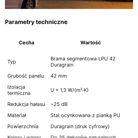
Parametry techniczne
Cecha
Wartość
Brama segmentowa LPU 42
Typ
Duragrain
Grubość panelu
42 mm
Izolacja
U ≈ 1,3 W/(m²·K)
termiczna
Redukcja hałasu
~25 dB
Materiał
Stal ocynkowana z pianką PU
Powierzchnia
Duragrain (druk cyfrowy)
Kolory i wzory
Do 25 dekorów naturalnych