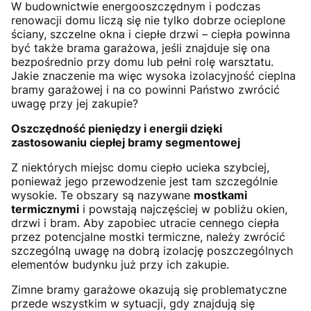
W budownictwie energooszczędnym i podczas
renowacji domu liczą się nie tylko dobrze ocieplone
ściany, szczelne okna i ciepłe drzwi – ciepła powinna
być także brama garażowa, jeśli znajduje się ona
bezpośrednio przy domu lub pełni rolę warsztatu.
Jakie znaczenie ma więc wysoka izolacyjność cieplna
bramy garażowej i na co powinni Państwo zwrócić
uwagę przy jej zakupie?
Oszczędność pieniędzy i energii dzięki
zastosowaniu ciepłej bramy segmentowej
Z niektórych miejsc domu ciepło ucieka szybciej,
ponieważ jego przewodzenie jest tam szczególnie
wysokie. Te obszary są nazywane
mostkami
termicznymi
i powstają najczęściej w pobliżu okien,
drzwi i bram. Aby zapobiec utracie cennego ciepła
przez potencjalne mostki termiczne, należy zwrócić
szczególną uwagę na dobrą izolację poszczególnych
elementów budynku już przy ich zakupie.
Zimne bramy garażowe okazują się problematyczne
przede wszystkim w sytuacji, gdy znajdują się