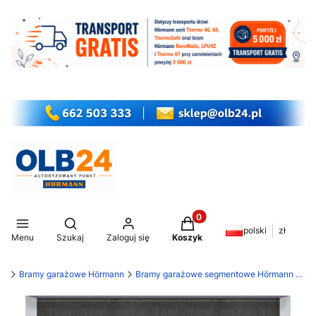
Produkty w koszyku: 0. Z
Otwórz wyszukiwarkę
polski
zł
Menu
Szukaj
Zaloguj się
Koszyk
my
Bramy garażowe Hörmann
Bramy garażowe segmentowe Hörmann LPU 42