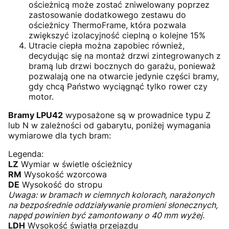
ościeżnicą może zostać zniwelowany poprzez
zastosowanie dodatkowego zestawu do
ościeżnicy ThermoFrame, która pozwala
zwiększyć izolacyjność cieplną o kolejne 15%
Utracie ciepła można zapobiec również,
decydując się na montaż drzwi zintegrowanych z
bramą lub drzwi bocznych do garażu, ponieważ
pozwalają one na otwarcie jedynie części bramy,
gdy chcą Państwo wyciągnąć tylko rower czy
motor.
Bramy LPU42
wyposażone są w prowadnice typu Z
lub N w zależności od gabarytu, poniżej wymagania
wymiarowe dla tych bram:
Legenda:
LZ
Wymiar w świetle ościeżnicy
RM
Wysokość wzorcowa
DE
Wysokość do stropu
Uwaga: w bramach w ciemnych kolorach, narażonych
na bezpośrednie oddziaływanie promieni słonecznych,
napęd powinien być zamontowany o 40 mm wyżej.
LDH
Wysokość światła przejazdu