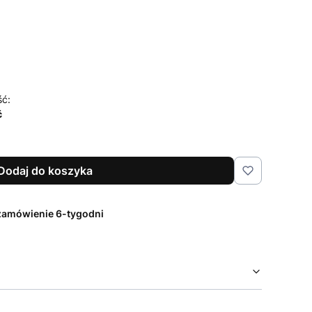
czenia i pielęgnacji
Opcjonalne
ść:
ć
Dodaj do koszyka
zamówienie 6-tygodni