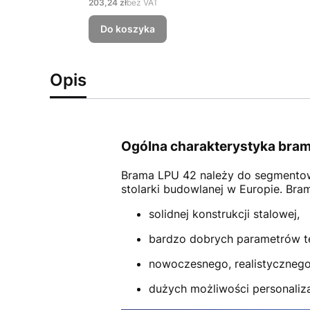
Cena
203,24 zł
bez VAT
Do koszyka
Opis
Ogólna charakterystyka bram
Brama LPU 42
należy do segmento
stolarki budowlanej w Europie. Br
solidnej konstrukcji stalowej,
bardzo dobrych parametrów t
nowoczesnego, realistycznego
dużych możliwości personalizac