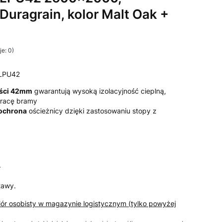
 Duragrain, kolor Malt Oak +
e: 0)
LPU42
ości 42mm
gwarantują wysoką izolacyjność cieplną,
 pracę bramy
 ochrona
ościeżnicy dzięki zastosowaniu stopy z
T
T
tawy.
iór osobisty w magazynie logistycznym (tylko powyżej