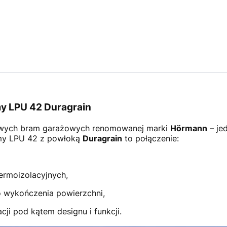
y LPU 42 Duragrain
wych bram garażowych renomowanej marki
Hörmann
– je
amy LPU 42 z powłoką
Duragrain
to połączenie:
ermoizolacyjnych,
 wykończenia powierzchni,
ji pod kątem designu i funkcji.