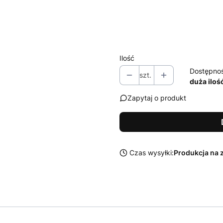
Zestaw środków Sonax do czysz
Wybierz
Ilość
Dostępno
szt.
duża iloś
Zapytaj o produkt
Czas wysyłki:
Produkcja na 