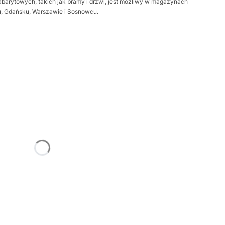
barytowych, takich jak bramy i drzwi, jest możliwy w magazynach
iu, Gdańsku, Warszawie i Sosnowcu.
żnić się ceną
Frame
Opcjonalne
trz
Opcjonalne