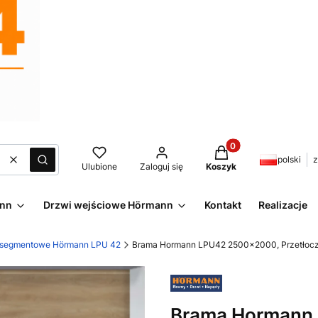
Produkty w koszyku:
polski
z
Wyczyść
Szukaj
Ulubione
Zaloguj się
Koszyk
ann
Drzwi wejściowe Hörmann
Kontakt
Realizacje
 segmentowe Hörmann LPU 42
Brama Hormann LPU42 2500x2000, Przetłoczen
Brama Hormann