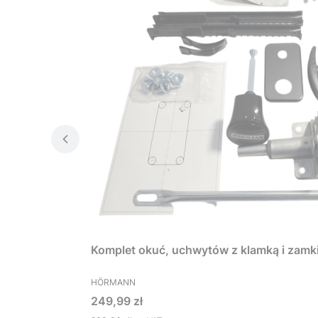
Komplet okuć, uchwytów z klamką i zamk
PRODUCENT
HÖRMANN
Cena
249,99 zł