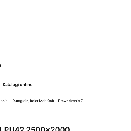
 0. Zobacz szczegóły
ł
Katalogi online
ia L, Duragrain, kolor Malt Oak + Prowadzenie Z
 LPU42 2500x2000,