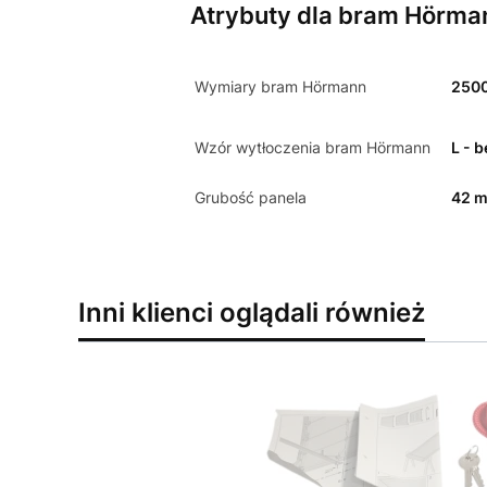
Atrybuty dla bram Hörma
Wymiary bram Hörmann
250
Wzór wytłoczenia bram Hörmann
L - 
Grubość panela
42 
Inni klienci oglądali również