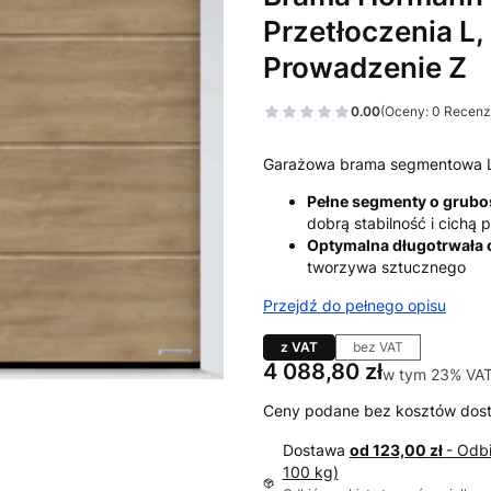
Przetłoczenia L,
Prowadzenie Z
0.00
(Oceny: 0 Recenzj
Garażowa brama segmentowa 
Pełne segmenty o grub
dobrą stabilność i cichą
Optymalna długotrwała
tworzywa sztucznego
Przejdź do pełnego opisu
z VAT
bez VAT
Cena
4 088,80 zł
w tym 23% VA
w tym
23%
VA
Ceny podane bez kosztów dos
Dostawa
od 123,00 zł
- Odb
100 kg)