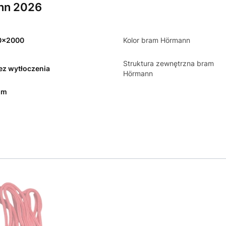
nn 2026
0x2000
Kolor bram Hörmann
Struktura zewnętrzna bram
bez wytłoczenia
Hörmann
mm