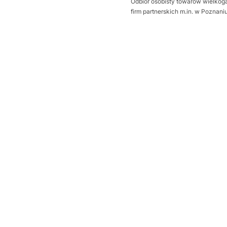
Odbiór osobisty towarów wielkoga
firm partnerskich m.in. w Poznan
Wybierz wariant produktu:
Poszczególne warianty mogą ró
*
Sposób otwierania bramy
Wybierz
Dodatkowa uszczelka Thermo
Wybierz
Próg uszczelniający
Opcjonalne
Wybierz
wysprzęglenie napędu z zewną
Wybierz