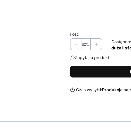
Zestaw środków Sonax do czysz
Wybierz
Ilość
Dostępno
szt.
duża iloś
Zapytaj o produkt
Czas wysyłki:
Produkcja na 