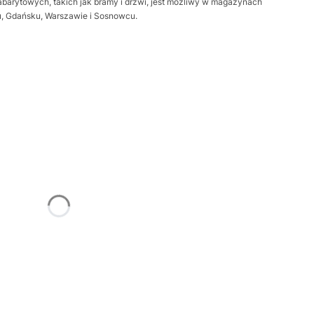
barytowych, takich jak bramy i drzwi, jest możliwy w magazynach
iu, Gdańsku, Warszawie i Sosnowcu.
żnić się ceną
Frame
Opcjonalne
trz
Opcjonalne