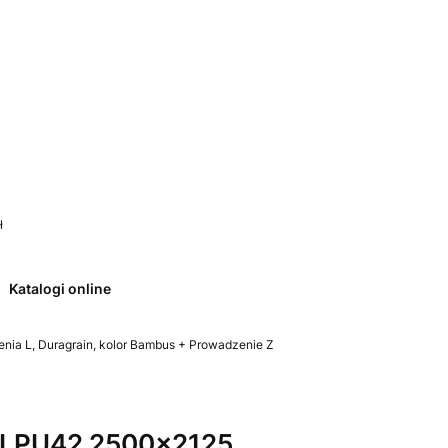
 0. Zobacz szczegóły
ł
Katalogi online
ia L, Duragrain, kolor Bambus + Prowadzenie Z
 LPU42 2500x2125,