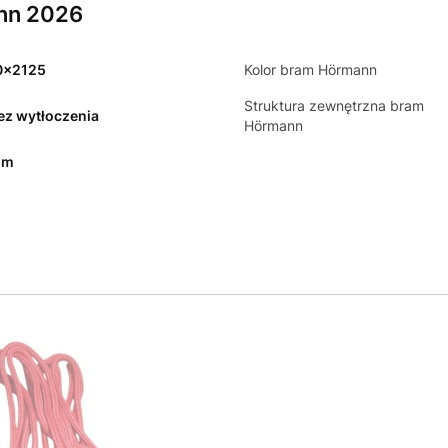
nn 2026
0x2125
Kolor bram Hörmann
Struktura zewnętrzna bram
bez wytłoczenia
Hörmann
mm