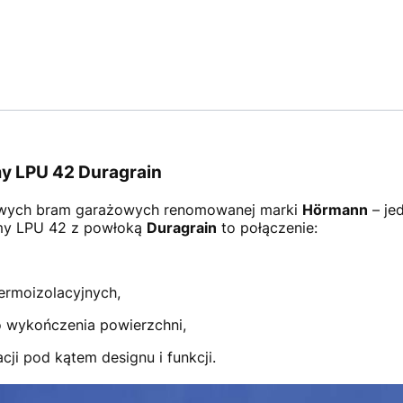
y LPU 42 Duragrain
wych bram garażowych renomowanej marki
Hörmann
– je
amy LPU 42 z powłoką
Duragrain
to połączenie:
ermoizolacyjnych,
 wykończenia powierzchni,
ji pod kątem designu i funkcji.