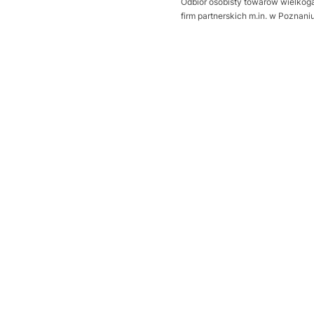
Odbiór osobisty towarów wielkoga
firm partnerskich m.in. w Poznan
Wybierz wariant produktu:
Poszczególne warianty mogą ró
*
Sposób otwierania bramy
Wybierz
Dodatkowa uszczelka Thermo
Wybierz
Próg uszczelniający
Opcjonalne
Wybierz
wysprzęglenie napędu z zewną
Wybierz