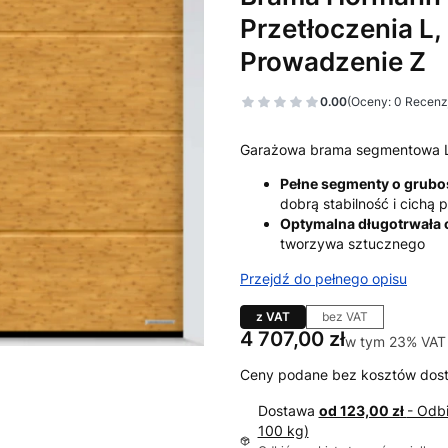
Przetłoczenia L,
Prowadzenie Z
0.00
(Oceny: 0 Recenzj
Garażowa brama segmentowa 
Pełne segmenty o grub
dobrą stabilność i cichą
Optymalna długotrwała
tworzywa sztucznego
Przejdź do pełnego opisu
z VAT
bez VAT
Cena
4 707,00 zł
w tym 23% VAT
w tym
23%
VAT
Ceny podane bez kosztów dos
Dostawa
od 123,00 zł
- Odb
100 kg)