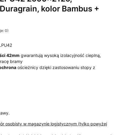
 Duragrain, kolor Bambus +
e: 0)
LPU42
ości 42mm
gwarantują wysoką izolacyjność cieplną,
 pracę bramy
 ochrona
ościeżnicy dzięki zastosowaniu stopy z
tawy.
iór osobisty w magazynie logistycznym (tylko powyżej