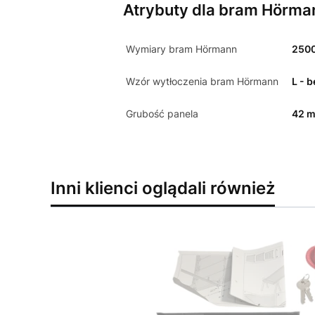
Atrybuty dla bram Hörma
Wymiary bram Hörmann
250
Wzór wytłoczenia bram Hörmann
L - 
Grubość panela
42 
Inni klienci oglądali również