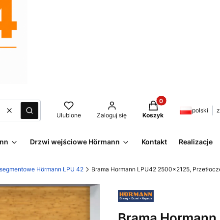
Produkty w koszyku:
polski
z
Wyczyść
Szukaj
Ulubione
Zaloguj się
Koszyk
ann
Drzwi wejściowe Hörmann
Kontakt
Realizacje
 segmentowe Hörmann LPU 42
Brama Hormann LPU42 2500x2125, Przetłoczen
Brama Hormann