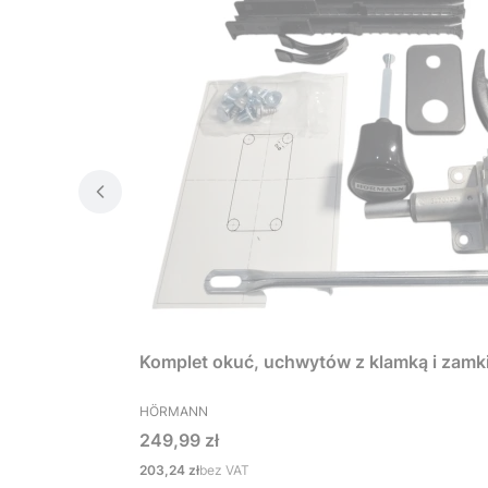
Komplet okuć, uchwytów z klamką i zamk
PRODUCENT
HÖRMANN
Cena
249,99 zł
Cena
203,24 zł
bez VAT