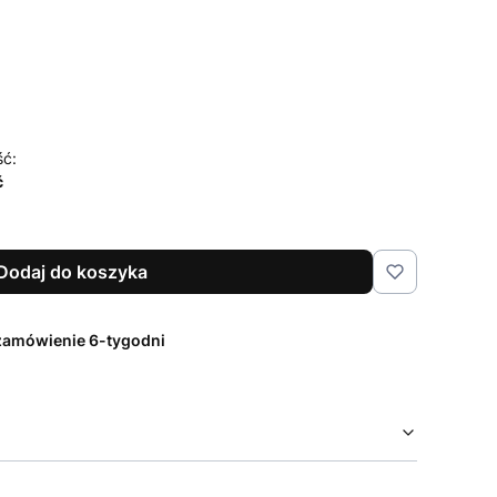
czenia i pielęgnacji
Opcjonalne
ść:
ć
Dodaj do koszyka
zamówienie 6-tygodni