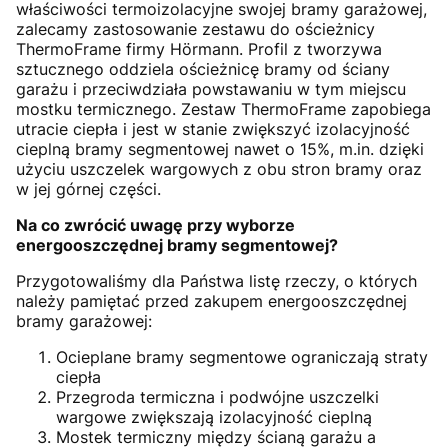
właściwości termoizolacyjne swojej bramy garażowej,
zalecamy zastosowanie zestawu do ościeżnicy
ThermoFrame firmy Hörmann. Profil z tworzywa
sztucznego oddziela ościeżnicę bramy od ściany
garażu i przeciwdziała powstawaniu w tym miejscu
mostku termicznego. Zestaw ThermoFrame zapobiega
utracie ciepła i jest w stanie zwiększyć izolacyjność
cieplną bramy segmentowej nawet o 15%, m.in. dzięki
użyciu uszczelek wargowych z obu stron bramy oraz
w jej górnej części.
Na co zwrócić uwagę przy wyborze
energooszczędnej bramy segmentowej?
Przygotowaliśmy dla Państwa listę rzeczy, o których
należy pamiętać przed zakupem energooszczędnej
bramy garażowej:
Ocieplane bramy segmentowe ograniczają straty
ciepła
Przegroda termiczna i podwójne uszczelki
wargowe zwiększają izolacyjność cieplną
Mostek termiczny między ścianą garażu a