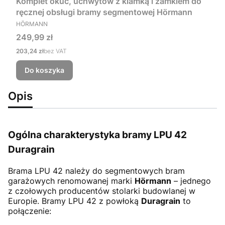
Komplet okuć, uchwytów z klamką i zamkiem do
ręcznej obsługi bramy segmentowej Hörmann
PRODUCENT
HÖRMANN
Cena
249,99 zł
Cena
203,24 zł
bez VAT
Do koszyka
Opis
Ogólna charakterystyka bramy LPU 42
Duragrain
Brama LPU 42
należy do segmentowych bram
garażowych renomowanej marki
Hörmann
– jednego
z czołowych producentów stolarki budowlanej w
Europie. Bramy LPU 42 z powłoką
Duragrain
to
połączenie: