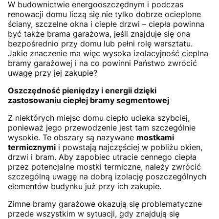
W budownictwie energooszczędnym i podczas
renowacji domu liczą się nie tylko dobrze ocieplone
ściany, szczelne okna i ciepłe drzwi – ciepła powinna
być także brama garażowa, jeśli znajduje się ona
bezpośrednio przy domu lub pełni rolę warsztatu.
Jakie znaczenie ma więc wysoka izolacyjność cieplna
bramy garażowej i na co powinni Państwo zwrócić
uwagę przy jej zakupie?
Oszczędność pieniędzy i energii dzięki
zastosowaniu ciepłej bramy segmentowej
Z niektórych miejsc domu ciepło ucieka szybciej,
ponieważ jego przewodzenie jest tam szczególnie
wysokie. Te obszary są nazywane
mostkami
termicznymi
i powstają najczęściej w pobliżu okien,
drzwi i bram. Aby zapobiec utracie cennego ciepła
przez potencjalne mostki termiczne, należy zwrócić
szczególną uwagę na dobrą izolację poszczególnych
elementów budynku już przy ich zakupie.
Zimne bramy garażowe okazują się problematyczne
przede wszystkim w sytuacji, gdy znajdują się