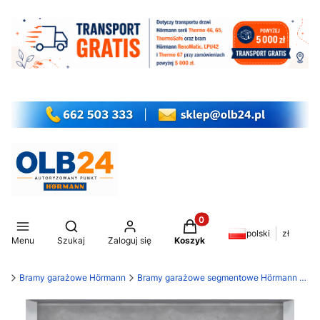
Produkty w koszyku: 0. Z
Otwórz wyszukiwarkę
polski
zł
Menu
Szukaj
Zaloguj się
Koszyk
my
Bramy garażowe Hörmann
Bramy garażowe segmentowe Hörmann LPU 42