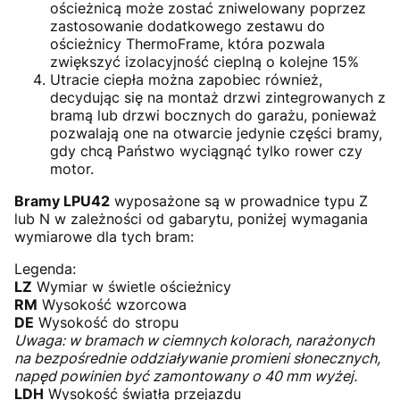
ościeżnicą może zostać zniwelowany poprzez
zastosowanie dodatkowego zestawu do
ościeżnicy ThermoFrame, która pozwala
zwiększyć izolacyjność cieplną o kolejne 15%
Utracie ciepła można zapobiec również,
decydując się na montaż drzwi zintegrowanych z
bramą lub drzwi bocznych do garażu, ponieważ
pozwalają one na otwarcie jedynie części bramy,
gdy chcą Państwo wyciągnąć tylko rower czy
motor.
Bramy LPU42
wyposażone są w prowadnice typu Z
lub N w zależności od gabarytu, poniżej wymagania
wymiarowe dla tych bram:
Legenda:
LZ
Wymiar w świetle ościeżnicy
RM
Wysokość wzorcowa
DE
Wysokość do stropu
Uwaga: w bramach w ciemnych kolorach, narażonych
na bezpośrednie oddziaływanie promieni słonecznych,
napęd powinien być zamontowany o 40 mm wyżej.
LDH
Wysokość światła przejazdu