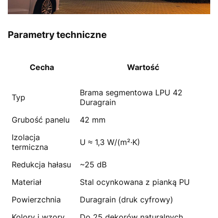
Parametry techniczne
Cecha
Wartość
Brama segmentowa LPU 42
Typ
Duragrain
Grubość panelu
42 mm
Izolacja
U ≈ 1,3 W/(m²·K)
termiczna
Redukcja hałasu
~25 dB
Materiał
Stal ocynkowana z pianką PU
Powierzchnia
Duragrain (druk cyfrowy)
Kolory i wzory
Do 25 dekorów naturalnych