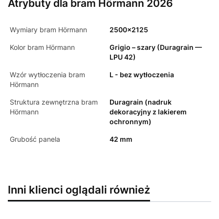
Atrybuty dla bram Hörmann 2026
Wymiary bram Hörmann
2500x2125
Kolor bram Hörmann
Grigio – szary (Duragrain —
LPU 42)
Wzór wytłoczenia bram
L - bez wytłoczenia
Hörmann
Struktura zewnętrzna bram
Duragrain (nadruk
Hörmann
dekoracyjny z lakierem
ochronnym)
Grubość panela
42 mm
Inni klienci oglądali również