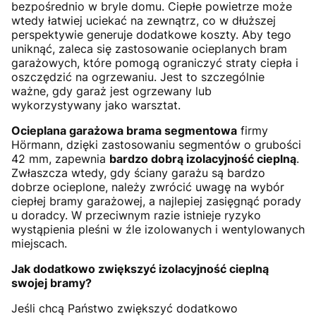
bezpośrednio w bryle domu. Ciepłe powietrze może
wtedy łatwiej uciekać na zewnątrz, co w dłuższej
perspektywie generuje dodatkowe koszty. Aby tego
uniknąć, zaleca się zastosowanie ocieplanych bram
garażowych, które pomogą ograniczyć straty ciepła i
oszczędzić na ogrzewaniu. Jest to szczególnie
ważne, gdy garaż jest ogrzewany lub
wykorzystywany jako warsztat.
Ocieplana garażowa brama segmentowa
firmy
Hörmann, dzięki zastosowaniu segmentów o grubości
42 mm, zapewnia
bardzo dobrą izolacyjność cieplną
.
Zwłaszcza wtedy, gdy ściany garażu są bardzo
dobrze ocieplone, należy zwrócić uwagę na wybór
ciepłej bramy garażowej, a najlepiej zasięgnąć porady
u doradcy. W przeciwnym razie istnieje ryzyko
wystąpienia pleśni w źle izolowanych i wentylowanych
miejscach.
Jak dodatkowo zwiększyć izolacyjność cieplną
swojej bramy?
Jeśli chcą Państwo zwiększyć dodatkowo