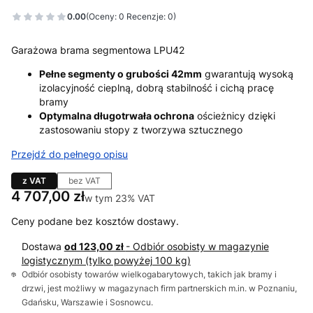
0.00
(Oceny: 0 Recenzje: 0)
Garażowa brama segmentowa LPU42
Pełne segmenty o grubości 42mm
gwarantują wysoką
izolacyjność cieplną, dobrą stabilność i cichą pracę
bramy
Optymalna długotrwała ochrona
ościeżnicy dzięki
zastosowaniu stopy z tworzywa sztucznego
Przejdź do pełnego opisu
z VAT
bez VAT
Cena
4 707,00 zł
w tym 23% VAT
w tym
23%
VAT
Ceny podane bez kosztów dostawy.
Dostawa
od 123,00 zł
- Odbiór osobisty w magazynie
logistycznym (tylko powyżej 100 kg)
Odbiór osobisty towarów wielkogabarytowych, takich jak bramy i
drzwi, jest możliwy w magazynach firm partnerskich m.in. w Poznaniu,
Gdańsku, Warszawie i Sosnowcu.