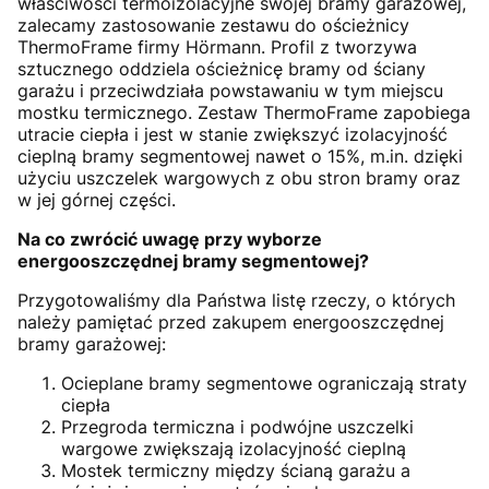
właściwości termoizolacyjne swojej bramy garażowej,
zalecamy zastosowanie zestawu do ościeżnicy
ThermoFrame firmy Hörmann. Profil z tworzywa
sztucznego oddziela ościeżnicę bramy od ściany
garażu i przeciwdziała powstawaniu w tym miejscu
mostku termicznego. Zestaw ThermoFrame zapobiega
utracie ciepła i jest w stanie zwiększyć izolacyjność
cieplną bramy segmentowej nawet o 15%, m.in. dzięki
użyciu uszczelek wargowych z obu stron bramy oraz
w jej górnej części.
Na co zwrócić uwagę przy wyborze
energooszczędnej bramy segmentowej?
Przygotowaliśmy dla Państwa listę rzeczy, o których
należy pamiętać przed zakupem energooszczędnej
bramy garażowej:
Ocieplane bramy segmentowe ograniczają straty
ciepła
Przegroda termiczna i podwójne uszczelki
wargowe zwiększają izolacyjność cieplną
Mostek termiczny między ścianą garażu a