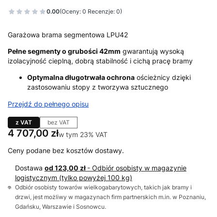
0.00
(Oceny: 0 Recenzje: 0)
Garażowa brama segmentowa LPU42
Pełne segmenty o grubości 42mm
gwarantują wysoką
izolacyjność cieplną, dobrą stabilność i cichą pracę bramy
Optymalna długotrwała ochrona
ościeżnicy dzięki
zastosowaniu stopy z tworzywa sztucznego
Przejdź do pełnego opisu
z VAT
bez VAT
Cena
4 707,00 zł
w tym 23% VAT
w tym
23%
VAT
Ceny podane bez kosztów dostawy.
Dostawa
od 123,00 zł
- Odbiór osobisty w magazynie
logistycznym (tylko powyżej 100 kg)
Odbiór osobisty towarów wielkogabarytowych, takich jak bramy i
drzwi, jest możliwy w magazynach firm partnerskich m.in. w Poznaniu,
Gdańsku, Warszawie i Sosnowcu.