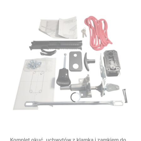
Komplet okuć, uchwytów z klamką i zamkiem do