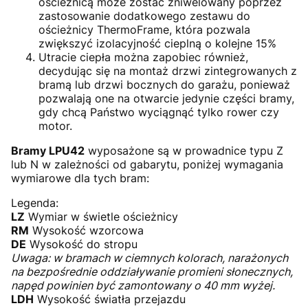
ościeżnicą może zostać zniwelowany poprzez
zastosowanie dodatkowego zestawu do
ościeżnicy ThermoFrame, która pozwala
zwiększyć izolacyjność cieplną o kolejne 15%
Utracie ciepła można zapobiec również,
decydując się na montaż drzwi zintegrowanych z
bramą lub drzwi bocznych do garażu, ponieważ
pozwalają one na otwarcie jedynie części bramy,
gdy chcą Państwo wyciągnąć tylko rower czy
motor.
Bramy LPU42
wyposażone są w prowadnice typu Z
lub N w zależności od gabarytu, poniżej wymagania
wymiarowe dla tych bram:
Legenda:
LZ
Wymiar w świetle ościeżnicy
RM
Wysokość wzorcowa
DE
Wysokość do stropu
Uwaga: w bramach w ciemnych kolorach, narażonych
na bezpośrednie oddziaływanie promieni słonecznych,
napęd powinien być zamontowany o 40 mm wyżej.
LDH
Wysokość światła przejazdu