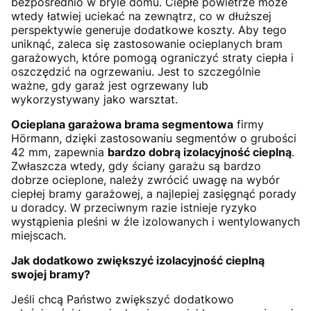
bezpośrednio w bryle domu. Ciepłe powietrze może
wtedy łatwiej uciekać na zewnątrz, co w dłuższej
perspektywie generuje dodatkowe koszty. Aby tego
uniknąć, zaleca się zastosowanie ocieplanych bram
garażowych, które pomogą ograniczyć straty ciepła i
oszczędzić na ogrzewaniu. Jest to szczególnie
ważne, gdy garaż jest ogrzewany lub
wykorzystywany jako warsztat.
Ocieplana garażowa brama segmentowa
firmy
Hörmann, dzięki zastosowaniu segmentów o grubości
42 mm, zapewnia
bardzo dobrą izolacyjność cieplną
.
Zwłaszcza wtedy, gdy ściany garażu są bardzo
dobrze ocieplone, należy zwrócić uwagę na wybór
ciepłej bramy garażowej, a najlepiej zasięgnąć porady
u doradcy. W przeciwnym razie istnieje ryzyko
wystąpienia pleśni w źle izolowanych i wentylowanych
miejscach.
Jak dodatkowo zwiększyć izolacyjność cieplną
swojej bramy?
Jeśli chcą Państwo zwiększyć dodatkowo