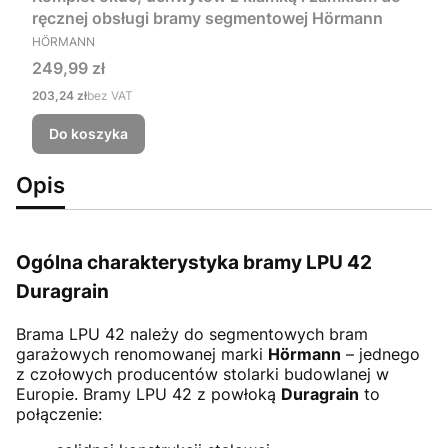
ręcznej obsługi bramy segmentowej Hörmann
PRODUCENT
HÖRMANN
Cena
249,99 zł
Cena
203,24 zł
bez VAT
Do koszyka
Opis
Ogólna charakterystyka bramy LPU 42
Duragrain
Brama LPU 42
należy do segmentowych bram
garażowych renomowanej marki
Hörmann
– jednego
z czołowych producentów stolarki budowlanej w
Europie. Bramy LPU 42 z powłoką
Duragrain
to
połączenie: