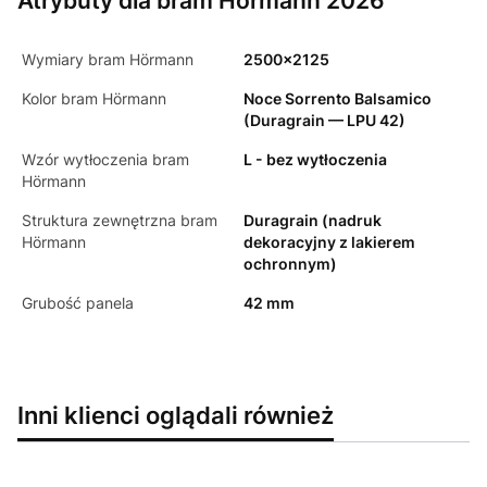
Atrybuty dla bram Hörmann 2026
Wymiary bram Hörmann
2500x2125
Kolor bram Hörmann
Noce Sorrento Balsamico
(Duragrain — LPU 42)
Wzór wytłoczenia bram
L - bez wytłoczenia
Hörmann
Struktura zewnętrzna bram
Duragrain (nadruk
Hörmann
dekoracyjny z lakierem
ochronnym)
Grubość panela
42 mm
Inni klienci oglądali również