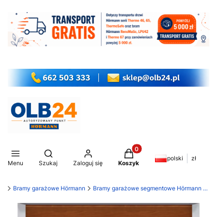
Produkty w koszyku: 0. Z
Otwórz wyszukiwarkę
polski
zł
Menu
Szukaj
Zaloguj się
Koszyk
my
Bramy garażowe Hörmann
Bramy garażowe segmentowe Hörmann LPU 42