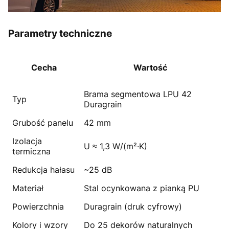
Parametry techniczne
Cecha
Wartość
Brama segmentowa LPU 42
Typ
Duragrain
Grubość panelu
42 mm
Izolacja
U ≈ 1,3 W/(m²·K)
termiczna
Redukcja hałasu
~25 dB
Materiał
Stal ocynkowana z pianką PU
Powierzchnia
Duragrain (druk cyfrowy)
Kolory i wzory
Do 25 dekorów naturalnych