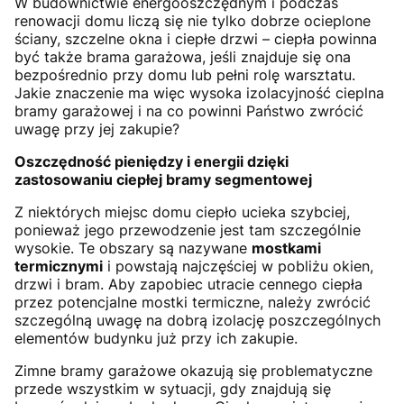
W budownictwie energooszczędnym i podczas
renowacji domu liczą się nie tylko dobrze ocieplone
ściany, szczelne okna i ciepłe drzwi – ciepła powinna
być także brama garażowa, jeśli znajduje się ona
bezpośrednio przy domu lub pełni rolę warsztatu.
Jakie znaczenie ma więc wysoka izolacyjność cieplna
bramy garażowej i na co powinni Państwo zwrócić
uwagę przy jej zakupie?
Oszczędność pieniędzy i energii dzięki
zastosowaniu ciepłej bramy segmentowej
Z niektórych miejsc domu ciepło ucieka szybciej,
ponieważ jego przewodzenie jest tam szczególnie
wysokie. Te obszary są nazywane
mostkami
termicznymi
i powstają najczęściej w pobliżu okien,
drzwi i bram. Aby zapobiec utracie cennego ciepła
przez potencjalne mostki termiczne, należy zwrócić
szczególną uwagę na dobrą izolację poszczególnych
elementów budynku już przy ich zakupie.
Zimne bramy garażowe okazują się problematyczne
przede wszystkim w sytuacji, gdy znajdują się