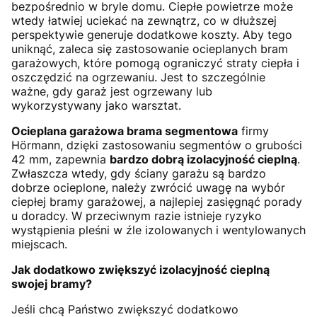
bezpośrednio w bryle domu. Ciepłe powietrze może
wtedy łatwiej uciekać na zewnątrz, co w dłuższej
perspektywie generuje dodatkowe koszty. Aby tego
uniknąć, zaleca się zastosowanie ocieplanych bram
garażowych, które pomogą ograniczyć straty ciepła i
oszczędzić na ogrzewaniu. Jest to szczególnie
ważne, gdy garaż jest ogrzewany lub
wykorzystywany jako warsztat.
Ocieplana garażowa brama segmentowa
firmy
Hörmann, dzięki zastosowaniu segmentów o grubości
42 mm, zapewnia
bardzo dobrą izolacyjność cieplną
.
Zwłaszcza wtedy, gdy ściany garażu są bardzo
dobrze ocieplone, należy zwrócić uwagę na wybór
ciepłej bramy garażowej, a najlepiej zasięgnąć porady
u doradcy. W przeciwnym razie istnieje ryzyko
wystąpienia pleśni w źle izolowanych i wentylowanych
miejscach.
Jak dodatkowo zwiększyć izolacyjność cieplną
swojej bramy?
Jeśli chcą Państwo zwiększyć dodatkowo