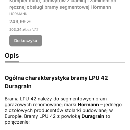
Komplet okuć, uchwytów z klamką i zamkiem do
ręcznej obsługi bramy segmentowej Hörmann
PRODUCENT
HÖRMANN
Cena
249,99 zł
Cena
203,24 zł
bez VAT
Do koszyka
Opis
Ogólna charakterystyka bramy LPU 42
Duragrain
Brama LPU 42
należy do segmentowych bram
garażowych renomowanej marki
Hörmann
– jednego
z czołowych producentów stolarki budowlanej w
Europie. Bramy LPU 42 z powłoką
Duragrain
to
połączenie: