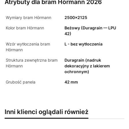
Atrybuty dla bram Hörmann 2026
Wymiary bram Hörmann
2500x2125
Kolor bram Hörmann
Beżowy (Duragrain — LPU
42)
Wzór wytłoczenia bram
L - bez wytłoczenia
Hörmann
Struktura zewnętrzna bram
Duragrain (nadruk
Hörmann
dekoracyjny z lakierem
ochronnym)
Grubość panela
42 mm
Inni klienci oglądali również