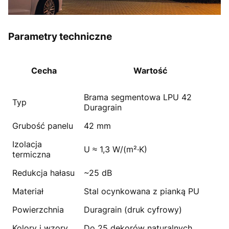
Parametry techniczne
Cecha
Wartość
Brama segmentowa LPU 42
Typ
Duragrain
Grubość panelu
42 mm
Izolacja
U ≈ 1,3 W/(m²·K)
termiczna
Redukcja hałasu
~25 dB
Materiał
Stal ocynkowana z pianką PU
Powierzchnia
Duragrain (druk cyfrowy)
Kolory i wzory
Do 25 dekorów naturalnych