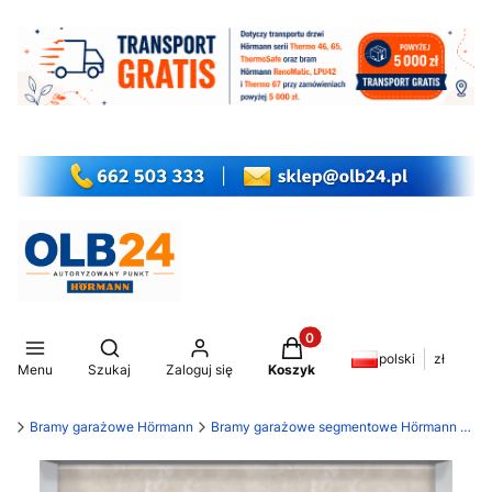
Produkty w koszyku: 0. Z
Otwórz wyszukiwarkę
polski
zł
Menu
Szukaj
Zaloguj się
Koszyk
my
Bramy garażowe Hörmann
Bramy garażowe segmentowe Hörmann LPU 42