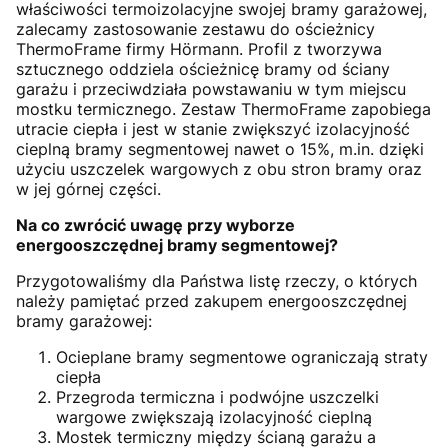
właściwości termoizolacyjne swojej bramy garażowej,
zalecamy zastosowanie zestawu do ościeżnicy
ThermoFrame firmy Hörmann. Profil z tworzywa
sztucznego oddziela ościeżnicę bramy od ściany
garażu i przeciwdziała powstawaniu w tym miejscu
mostku termicznego. Zestaw ThermoFrame zapobiega
utracie ciepła i jest w stanie zwiększyć izolacyjność
cieplną bramy segmentowej nawet o 15%, m.in. dzięki
użyciu uszczelek wargowych z obu stron bramy oraz
w jej górnej części.
Na co zwrócić uwagę przy wyborze
energooszczędnej bramy segmentowej?
Przygotowaliśmy dla Państwa listę rzeczy, o których
należy pamiętać przed zakupem energooszczędnej
bramy garażowej:
Ocieplane bramy segmentowe ograniczają straty
ciepła
Przegroda termiczna i podwójne uszczelki
wargowe zwiększają izolacyjność cieplną
Mostek termiczny między ścianą garażu a