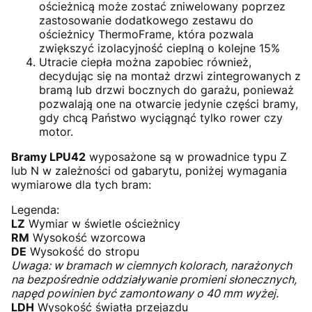
ościeżnicą może zostać zniwelowany poprzez
zastosowanie dodatkowego zestawu do
ościeżnicy ThermoFrame, która pozwala
zwiększyć izolacyjność cieplną o kolejne 15%
Utracie ciepła można zapobiec również,
decydując się na montaż drzwi zintegrowanych z
bramą lub drzwi bocznych do garażu, ponieważ
pozwalają one na otwarcie jedynie części bramy,
gdy chcą Państwo wyciągnąć tylko rower czy
motor.
Bramy LPU42
wyposażone są w prowadnice typu Z
lub N w zależności od gabarytu, poniżej wymagania
wymiarowe dla tych bram:
Legenda:
LZ
Wymiar w świetle ościeżnicy
RM
Wysokość wzorcowa
DE
Wysokość do stropu
Uwaga: w bramach w ciemnych kolorach, narażonych
na bezpośrednie oddziaływanie promieni słonecznych,
napęd powinien być zamontowany o 40 mm wyżej.
LDH
Wysokość światła przejazdu