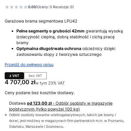
0.00
(Oceny: 0 Recenzje: 0)
Garażowa brama segmentowa LPU42
Pełne segmenty o grubości 42mm
gwarantują wysoką
izolacyjność cieplną, dobrą stabilność i cichą pracę
bramy
Optymalna długotrwała ochrona
ościeżnicy dzięki
zastosowaniu stopy z tworzywa sztucznego
Przejdź do pełnego opisu
z VAT
bez VAT
Cena
4 707,00 zł
w tym 23% VAT
w tym
23%
VAT
Ceny podane bez kosztów dostawy.
Dostawa
od 123,00 zł
- Odbiór osobisty w magazynie
logistycznym (tylko powyżej 100 kg)
Odbiór osobisty towarów wielkogabarytowych, takich jak bramy i
drzwi, jest możliwy w magazynach firm partnerskich m.in. w Poznaniu,
Gdańsku, Warszawie i Sosnowcu.