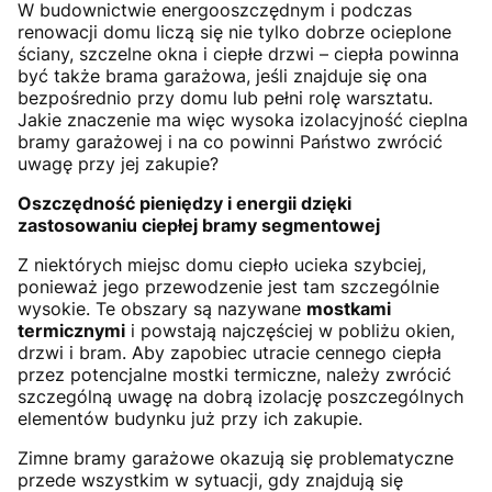
W budownictwie energooszczędnym i podczas
renowacji domu liczą się nie tylko dobrze ocieplone
ściany, szczelne okna i ciepłe drzwi – ciepła powinna
być także brama garażowa, jeśli znajduje się ona
bezpośrednio przy domu lub pełni rolę warsztatu.
Jakie znaczenie ma więc wysoka izolacyjność cieplna
bramy garażowej i na co powinni Państwo zwrócić
uwagę przy jej zakupie?
Oszczędność pieniędzy i energii dzięki
zastosowaniu ciepłej bramy segmentowej
Z niektórych miejsc domu ciepło ucieka szybciej,
ponieważ jego przewodzenie jest tam szczególnie
wysokie. Te obszary są nazywane
mostkami
termicznymi
i powstają najczęściej w pobliżu okien,
drzwi i bram. Aby zapobiec utracie cennego ciepła
przez potencjalne mostki termiczne, należy zwrócić
szczególną uwagę na dobrą izolację poszczególnych
elementów budynku już przy ich zakupie.
Zimne bramy garażowe okazują się problematyczne
przede wszystkim w sytuacji, gdy znajdują się