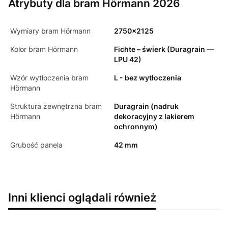
Atrybuty dla bram Hörmann 2026
Wymiary bram Hörmann
2750x2125
Kolor bram Hörmann
Fichte – świerk (Duragrain —
LPU 42)
Wzór wytłoczenia bram
L - bez wytłoczenia
Hörmann
Struktura zewnętrzna bram
Duragrain (nadruk
Hörmann
dekoracyjny z lakierem
ochronnym)
Grubość panela
42 mm
Inni klienci oglądali również