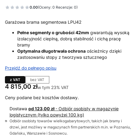
0.00
(Oceny: 0 Recenzje: 0)
Garażowa brama segmentowa LPU42
Pełne segmenty o grubości 42mm
gwarantują wysoką
izolacyjność cieplną, dobrą stabilność i cichą pracę
bramy
Optymalna długotrwała ochrona
ościeżnicy dzięki
zastosowaniu stopy z tworzywa sztucznego
Przejdź do pełnego opisu
z VAT
bez VAT
Cena
4 815,00 zł
w tym 23% VAT
w tym
23%
VAT
Ceny podane bez kosztów dostawy.
Dostawa
od 123,00 zł
- Odbiór osobisty w magazynie
logistycznym (tylko powyżej 100 kg)
Odbiór osobisty towarów wielkogabarytowych, takich jak bramy i
drzwi, jest możliwy w magazynach firm partnerskich m.in. w Poznaniu,
Gdańsku, Warszawie i Sosnowcu.