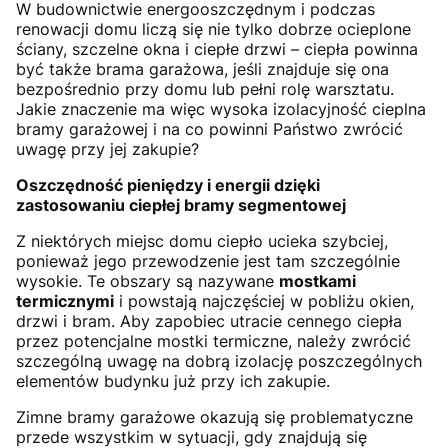
W budownictwie energooszczędnym i podczas
renowacji domu liczą się nie tylko dobrze ocieplone
ściany, szczelne okna i ciepłe drzwi – ciepła powinna
być także brama garażowa, jeśli znajduje się ona
bezpośrednio przy domu lub pełni rolę warsztatu.
Jakie znaczenie ma więc wysoka izolacyjność cieplna
bramy garażowej i na co powinni Państwo zwrócić
uwagę przy jej zakupie?
Oszczędność pieniędzy i energii dzięki
zastosowaniu ciepłej bramy segmentowej
Z niektórych miejsc domu ciepło ucieka szybciej,
ponieważ jego przewodzenie jest tam szczególnie
wysokie. Te obszary są nazywane
mostkami
termicznymi
i powstają najczęściej w pobliżu okien,
drzwi i bram. Aby zapobiec utracie cennego ciepła
przez potencjalne mostki termiczne, należy zwrócić
szczególną uwagę na dobrą izolację poszczególnych
elementów budynku już przy ich zakupie.
Zimne bramy garażowe okazują się problematyczne
przede wszystkim w sytuacji, gdy znajdują się