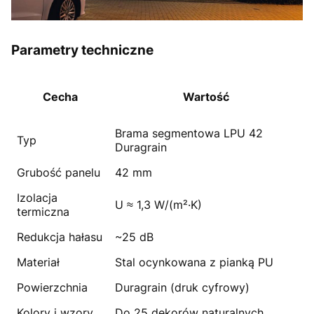
Parametry techniczne
Cecha
Wartość
Brama segmentowa LPU 42
Typ
Duragrain
Grubość panelu
42 mm
Izolacja
U ≈ 1,3 W/(m²·K)
termiczna
Redukcja hałasu
~25 dB
Materiał
Stal ocynkowana z pianką PU
Powierzchnia
Duragrain (druk cyfrowy)
Kolory i wzory
Do 25 dekorów naturalnych