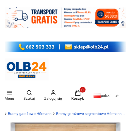
Produkty w koszyku: 0. Z
Otwórz wyszukiwarkę
polski
zł
Menu
Szukaj
Zaloguj się
Koszyk
my
Bramy garażowe Hörmann
Bramy garażowe segmentowe Hörmann LPU 42