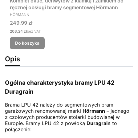
Komplet okuć, uchwytów z klamką i zamkiem do
ręcznej obsługi bramy segmentowej Hörmann
PRODUCENT
HÖRMANN
Cena
249,99 zł
Cena
203,24 zł
bez VAT
Do koszyka
Opis
Ogólna charakterystyka bramy LPU 42
Duragrain
Brama LPU 42
należy do segmentowych bram
garażowych renomowanej marki
Hörmann
– jednego
z czołowych producentów stolarki budowlanej w
Europie. Bramy LPU 42 z powłoką
Duragrain
to
połączenie: