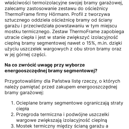
właściwości termoizolacyjne swojej bramy garażowej,
zalecamy zastosowanie zestawu do ościeżnicy
ThermoFrame firmy Hörmann. Profil z tworzywa
sztucznego oddziela ościeżnicę bramy od ściany
garażu i przeciwdziała powstawaniu w tym miejscu
mostku termicznego. Zestaw ThermoFrame zapobiega
utracie ciepła i jest w stanie zwiększyć izolacyjność
cieplną bramy segmentowej nawet o 15%, m.in. dzięki
użyciu uszczelek wargowych z obu stron bramy oraz
w jej górnej części.
Na co zwrócić uwagę przy wyborze
energooszczędnej bramy segmentowej?
Przygotowaliśmy dla Państwa listę rzeczy, o których
należy pamiętać przed zakupem energooszczędnej
bramy garażowej:
Ocieplane bramy segmentowe ograniczają straty
ciepła
Przegroda termiczna i podwójne uszczelki
wargowe zwiększają izolacyjność cieplną
Mostek termiczny między ścianą garażu a