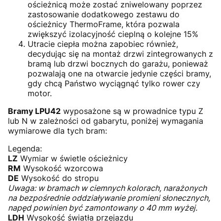
ościeżnicą może zostać zniwelowany poprzez
zastosowanie dodatkowego zestawu do
ościeżnicy ThermoFrame, która pozwala
zwiększyć izolacyjność cieplną o kolejne 15%
Utracie ciepła można zapobiec również,
decydując się na montaż drzwi zintegrowanych z
bramą lub drzwi bocznych do garażu, ponieważ
pozwalają one na otwarcie jedynie części bramy,
gdy chcą Państwo wyciągnąć tylko rower czy
motor.
Bramy LPU42
wyposażone są w prowadnice typu Z
lub N w zależności od gabarytu, poniżej wymagania
wymiarowe dla tych bram:
Legenda:
LZ
Wymiar w świetle ościeżnicy
RM
Wysokość wzorcowa
DE
Wysokość do stropu
Uwaga: w bramach w ciemnych kolorach, narażonych
na bezpośrednie oddziaływanie promieni słonecznych,
napęd powinien być zamontowany o 40 mm wyżej.
LDH
Wysokość światła przejazdu