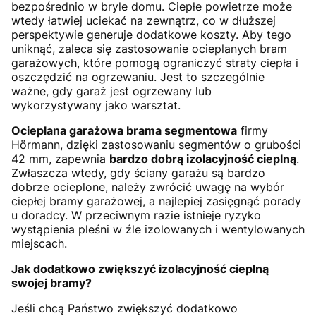
bezpośrednio w bryle domu. Ciepłe powietrze może
wtedy łatwiej uciekać na zewnątrz, co w dłuższej
perspektywie generuje dodatkowe koszty. Aby tego
uniknąć, zaleca się zastosowanie ocieplanych bram
garażowych, które pomogą ograniczyć straty ciepła i
oszczędzić na ogrzewaniu. Jest to szczególnie
ważne, gdy garaż jest ogrzewany lub
wykorzystywany jako warsztat.
Ocieplana garażowa brama segmentowa
firmy
Hörmann, dzięki zastosowaniu segmentów o grubości
42 mm, zapewnia
bardzo dobrą izolacyjność cieplną
.
Zwłaszcza wtedy, gdy ściany garażu są bardzo
dobrze ocieplone, należy zwrócić uwagę na wybór
ciepłej bramy garażowej, a najlepiej zasięgnąć porady
u doradcy. W przeciwnym razie istnieje ryzyko
wystąpienia pleśni w źle izolowanych i wentylowanych
miejscach.
Jak dodatkowo zwiększyć izolacyjność cieplną
swojej bramy?
Jeśli chcą Państwo zwiększyć dodatkowo