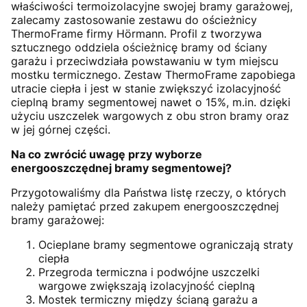
właściwości termoizolacyjne swojej bramy garażowej,
zalecamy zastosowanie zestawu do ościeżnicy
ThermoFrame firmy Hörmann. Profil z tworzywa
sztucznego oddziela ościeżnicę bramy od ściany
garażu i przeciwdziała powstawaniu w tym miejscu
mostku termicznego. Zestaw ThermoFrame zapobiega
utracie ciepła i jest w stanie zwiększyć izolacyjność
cieplną bramy segmentowej nawet o 15%, m.in. dzięki
użyciu uszczelek wargowych z obu stron bramy oraz
w jej górnej części.
Na co zwrócić uwagę przy wyborze
energooszczędnej bramy segmentowej?
Przygotowaliśmy dla Państwa listę rzeczy, o których
należy pamiętać przed zakupem energooszczędnej
bramy garażowej:
Ocieplane bramy segmentowe ograniczają straty
ciepła
Przegroda termiczna i podwójne uszczelki
wargowe zwiększają izolacyjność cieplną
Mostek termiczny między ścianą garażu a