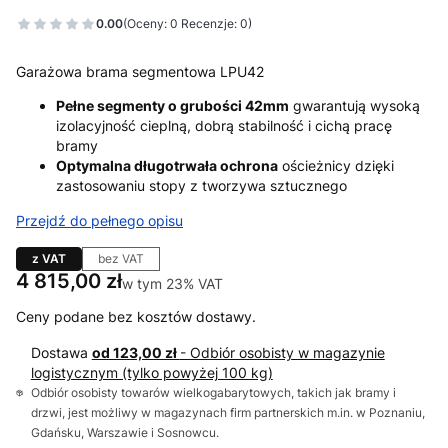
0.00
(Oceny: 0 Recenzje: 0)
Garażowa brama segmentowa LPU42
Pełne segmenty o grubości 42mm
gwarantują wysoką
izolacyjność cieplną, dobrą stabilność i cichą pracę
bramy
Optymalna długotrwała ochrona
ościeżnicy dzięki
zastosowaniu stopy z tworzywa sztucznego
Przejdź do pełnego opisu
z VAT
bez VAT
Cena
4 815,00 zł
w tym 23% VAT
w tym
23%
VAT
Ceny podane bez kosztów dostawy.
Dostawa
od 123,00 zł
- Odbiór osobisty w magazynie
logistycznym (tylko powyżej 100 kg)
Odbiór osobisty towarów wielkogabarytowych, takich jak bramy i
drzwi, jest możliwy w magazynach firm partnerskich m.in. w Poznaniu,
Gdańsku, Warszawie i Sosnowcu.