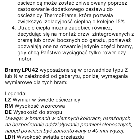
ościeżnicą może zostać zniwelowany poprzez
zastosowanie dodatkowego zestawu do
ościeżnicy ThermoFrame, która pozwala
zwiększyć izolacyjność cieplną o kolejne 15%
Utracie ciepła można zapobiec również,
decydując się na montaż drzwi zintegrowanych z
bramą lub drzwi bocznych do garażu, ponieważ
pozwalają one na otwarcie jedynie części bramy,
gdy chcą Państwo wyciągnąć tylko rower czy
motor.
Bramy LPU42
wyposażone są w prowadnice typu Z
lub N w zależności od gabarytu, poniżej wymagania
wymiarowe dla tych bram:
Legenda:
LZ
Wymiar w świetle ościeżnicy
RM
Wysokość wzorcowa
DE
Wysokość do stropu
Uwaga: w bramach w ciemnych kolorach, narażonych
na bezpośrednie oddziaływanie promieni słonecznych,
napęd powinien być zamontowany o 40 mm wyżej.
LDH
Wysokość światła przejazdu