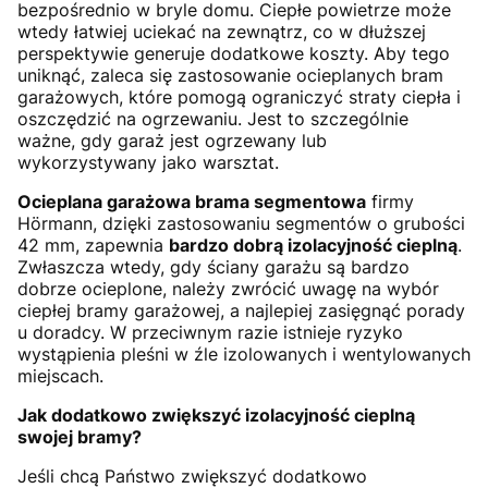
bezpośrednio w bryle domu. Ciepłe powietrze może
wtedy łatwiej uciekać na zewnątrz, co w dłuższej
perspektywie generuje dodatkowe koszty. Aby tego
uniknąć, zaleca się zastosowanie ocieplanych bram
garażowych, które pomogą ograniczyć straty ciepła i
oszczędzić na ogrzewaniu. Jest to szczególnie
ważne, gdy garaż jest ogrzewany lub
wykorzystywany jako warsztat.
Ocieplana garażowa brama segmentowa
firmy
Hörmann, dzięki zastosowaniu segmentów o grubości
42 mm, zapewnia
bardzo dobrą izolacyjność cieplną
.
Zwłaszcza wtedy, gdy ściany garażu są bardzo
dobrze ocieplone, należy zwrócić uwagę na wybór
ciepłej bramy garażowej, a najlepiej zasięgnąć porady
u doradcy. W przeciwnym razie istnieje ryzyko
wystąpienia pleśni w źle izolowanych i wentylowanych
miejscach.
Jak dodatkowo zwiększyć izolacyjność cieplną
swojej bramy?
Jeśli chcą Państwo zwiększyć dodatkowo