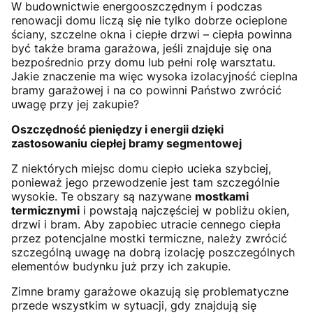
W budownictwie energooszczędnym i podczas
renowacji domu liczą się nie tylko dobrze ocieplone
ściany, szczelne okna i ciepłe drzwi – ciepła powinna
być także brama garażowa, jeśli znajduje się ona
bezpośrednio przy domu lub pełni rolę warsztatu.
Jakie znaczenie ma więc wysoka izolacyjność cieplna
bramy garażowej i na co powinni Państwo zwrócić
uwagę przy jej zakupie?
Oszczędność pieniędzy i energii dzięki
zastosowaniu ciepłej bramy segmentowej
Z niektórych miejsc domu ciepło ucieka szybciej,
ponieważ jego przewodzenie jest tam szczególnie
wysokie. Te obszary są nazywane
mostkami
termicznymi
i powstają najczęściej w pobliżu okien,
drzwi i bram. Aby zapobiec utracie cennego ciepła
przez potencjalne mostki termiczne, należy zwrócić
szczególną uwagę na dobrą izolację poszczególnych
elementów budynku już przy ich zakupie.
Zimne bramy garażowe okazują się problematyczne
przede wszystkim w sytuacji, gdy znajdują się