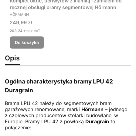
Komplet okuć, uchwytów z klamką i zamkiem do
ręcznej obsługi bramy segmentowej Hörmann
PRODUCENT
HÖRMANN
Cena
249,99 zł
Cena
203,24 zł
bez VAT
Do koszyka
Opis
Ogólna charakterystyka bramy LPU 42
Duragrain
Brama LPU 42
należy do segmentowych bram
garażowych renomowanej marki
Hörmann
– jednego
z czołowych producentów stolarki budowlanej w
Europie. Bramy LPU 42 z powłoką
Duragrain
to
połączenie: