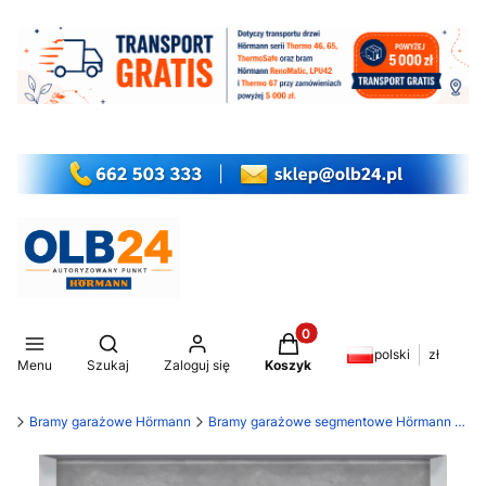
Produkty w koszyku: 0. Z
Otwórz wyszukiwarkę
polski
zł
Menu
Szukaj
Zaloguj się
Koszyk
my
Bramy garażowe Hörmann
Bramy garażowe segmentowe Hörmann LPU 42