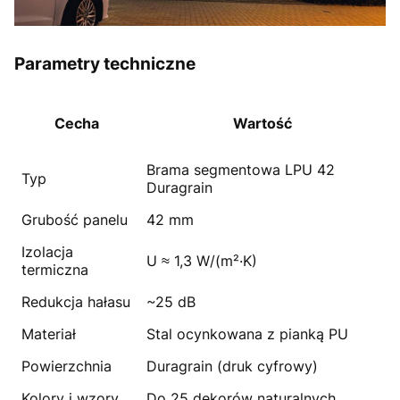
Parametry techniczne
Cecha
Wartość
Brama segmentowa LPU 42
Typ
Duragrain
Grubość panelu
42 mm
Izolacja
U ≈ 1,3 W/(m²·K)
termiczna
Redukcja hałasu
~25 dB
Materiał
Stal ocynkowana z pianką PU
Powierzchnia
Duragrain (druk cyfrowy)
Kolory i wzory
Do 25 dekorów naturalnych