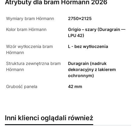
Atrybuty dla bram Hörmann 2026
Wymiary bram Hörmann
2750x2125
Kolor bram Hörmann
Grigio – szary (Duragrain —
LPU 42)
Wzór wytłoczenia bram
L - bez wytłoczenia
Hörmann
Struktura zewnętrzna bram
Duragrain (nadruk
Hörmann
dekoracyjny z lakierem
ochronnym)
Grubość panela
42 mm
Inni klienci oglądali również