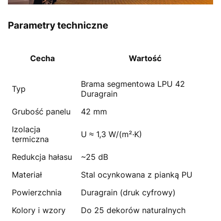
Parametry techniczne
Cecha
Wartość
Brama segmentowa LPU 42
Typ
Duragrain
Grubość panelu
42 mm
Izolacja
U ≈ 1,3 W/(m²·K)
termiczna
Redukcja hałasu
~25 dB
Materiał
Stal ocynkowana z pianką PU
Powierzchnia
Duragrain (druk cyfrowy)
Kolory i wzory
Do 25 dekorów naturalnych