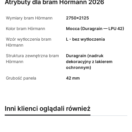
Atrybuty dla bram Hörmann 2026
Wymiary bram Hörmann
2750x2125
Kolor bram Hörmann
Mocca (Duragrain — LPU 42)
Wzór wytłoczenia bram
L - bez wytłoczenia
Hörmann
Struktura zewnętrzna bram
Duragrain (nadruk
Hörmann
dekoracyjny z lakierem
ochronnym)
Grubość panela
42 mm
Inni klienci oglądali również