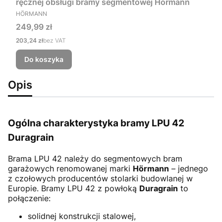
ręcznej obsługi bramy segmentowej Hörmann
PRODUCENT
HÖRMANN
Cena
249,99 zł
Cena
203,24 zł
bez VAT
Do koszyka
Opis
Ogólna charakterystyka bramy LPU 42
Duragrain
Brama LPU 42
należy do segmentowych bram
garażowych renomowanej marki
Hörmann
– jednego
z czołowych producentów stolarki budowlanej w
Europie. Bramy LPU 42 z powłoką
Duragrain
to
połączenie:
solidnej konstrukcji stalowej,