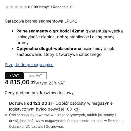
0.00
(Oceny: 0 Recenzje: 0)
Garażowa brama segmentowa LPU42
Pełne segmenty o grubości 42mm
gwarantują wysoką
izolacyjność cieplną, dobrą stabilność i cichą pracę
bramy
Optymalna długotrwała ochrona
ościeżnicy dzięki
zastosowaniu stopy z tworzywa sztucznego
Przejdź do pełnego opisu
z VAT
bez VAT
Cena
4 815,00 zł
w tym 23% VAT
w tym
23%
VAT
Ceny podane bez kosztów dostawy.
Dostawa
od 123,00 zł
- Odbiór osobisty w magazynie
logistycznym (tylko powyżej 100 kg)
Odbiór osobisty towarów wielkogabarytowych, takich jak bramy i
drzwi, jest możliwy w magazynach firm partnerskich m.in. w Poznaniu,
Gdańsku, Warszawie i Sosnowcu.