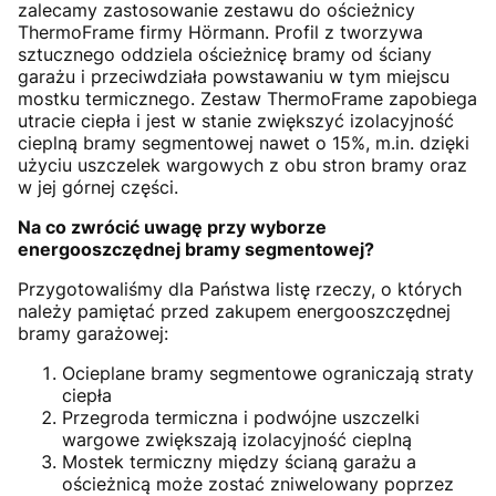
zalecamy zastosowanie zestawu do ościeżnicy
ThermoFrame firmy Hörmann. Profil z tworzywa
sztucznego oddziela ościeżnicę bramy od ściany
garażu i przeciwdziała powstawaniu w tym miejscu
mostku termicznego. Zestaw ThermoFrame zapobiega
utracie ciepła i jest w stanie zwiększyć izolacyjność
cieplną bramy segmentowej nawet o 15%, m.in. dzięki
użyciu uszczelek wargowych z obu stron bramy oraz
w jej górnej części.
Na co zwrócić uwagę przy wyborze
energooszczędnej bramy segmentowej?
Przygotowaliśmy dla Państwa listę rzeczy, o których
należy pamiętać przed zakupem energooszczędnej
bramy garażowej:
Ocieplane bramy segmentowe ograniczają straty
ciepła
Przegroda termiczna i podwójne uszczelki
wargowe zwiększają izolacyjność cieplną
Mostek termiczny między ścianą garażu a
ościeżnicą może zostać zniwelowany poprzez