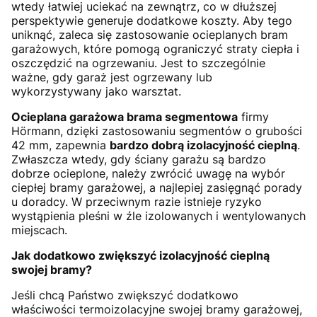
wtedy łatwiej uciekać na zewnątrz, co w dłuższej
perspektywie generuje dodatkowe koszty. Aby tego
uniknąć, zaleca się zastosowanie ocieplanych bram
garażowych, które pomogą ograniczyć straty ciepła i
oszczędzić na ogrzewaniu. Jest to szczególnie
ważne, gdy garaż jest ogrzewany lub
wykorzystywany jako warsztat.
Ocieplana garażowa brama segmentowa
firmy
Hörmann, dzięki zastosowaniu segmentów o grubości
42 mm, zapewnia
bardzo dobrą izolacyjność cieplną
.
Zwłaszcza wtedy, gdy ściany garażu są bardzo
dobrze ocieplone, należy zwrócić uwagę na wybór
ciepłej bramy garażowej, a najlepiej zasięgnąć porady
u doradcy. W przeciwnym razie istnieje ryzyko
wystąpienia pleśni w źle izolowanych i wentylowanych
miejscach.
Jak dodatkowo zwiększyć izolacyjność cieplną
swojej bramy?
Jeśli chcą Państwo zwiększyć dodatkowo
właściwości termoizolacyjne swojej bramy garażowej,