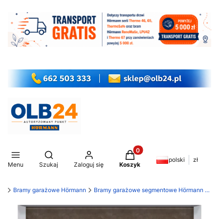
Produkty w koszyku: 0. Z
Otwórz wyszukiwarkę
polski
zł
Menu
Szukaj
Zaloguj się
Koszyk
my
Bramy garażowe Hörmann
Bramy garażowe segmentowe Hörmann LPU 42