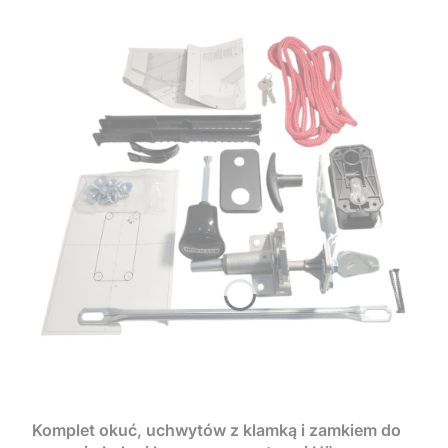
Komplet okuć, uchwytów z klamką i zamkiem do