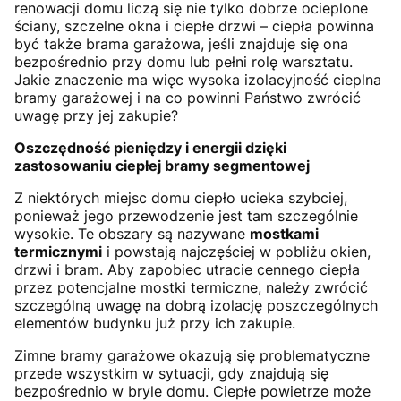
renowacji domu liczą się nie tylko dobrze ocieplone
ściany, szczelne okna i ciepłe drzwi – ciepła powinna
być także brama garażowa, jeśli znajduje się ona
bezpośrednio przy domu lub pełni rolę warsztatu.
Jakie znaczenie ma więc wysoka izolacyjność cieplna
bramy garażowej i na co powinni Państwo zwrócić
uwagę przy jej zakupie?
Oszczędność pieniędzy i energii dzięki
zastosowaniu ciepłej bramy segmentowej
Z niektórych miejsc domu ciepło ucieka szybciej,
ponieważ jego przewodzenie jest tam szczególnie
wysokie. Te obszary są nazywane
mostkami
termicznymi
i powstają najczęściej w pobliżu okien,
drzwi i bram. Aby zapobiec utracie cennego ciepła
przez potencjalne mostki termiczne, należy zwrócić
szczególną uwagę na dobrą izolację poszczególnych
elementów budynku już przy ich zakupie.
Zimne bramy garażowe okazują się problematyczne
przede wszystkim w sytuacji, gdy znajdują się
bezpośrednio w bryle domu. Ciepłe powietrze może