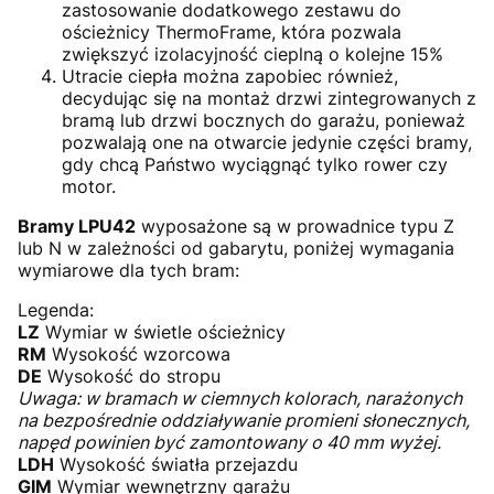
zastosowanie dodatkowego zestawu do
ościeżnicy ThermoFrame, która pozwala
zwiększyć izolacyjność cieplną o kolejne 15%
Utracie ciepła można zapobiec również,
decydując się na montaż drzwi zintegrowanych z
bramą lub drzwi bocznych do garażu, ponieważ
pozwalają one na otwarcie jedynie części bramy,
gdy chcą Państwo wyciągnąć tylko rower czy
motor.
Bramy LPU42
wyposażone są w prowadnice typu Z
lub N w zależności od gabarytu, poniżej wymagania
wymiarowe dla tych bram:
Legenda:
LZ
Wymiar w świetle ościeżnicy
RM
Wysokość wzorcowa
DE
Wysokość do stropu
Uwaga: w bramach w ciemnych kolorach, narażonych
na bezpośrednie oddziaływanie promieni słonecznych,
napęd powinien być zamontowany o 40 mm wyżej.
LDH
Wysokość światła przejazdu
GIM
Wymiar wewnętrzny garażu