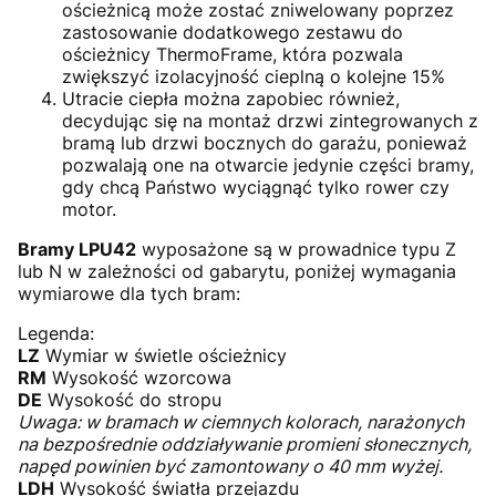
ościeżnicą może zostać zniwelowany poprzez
zastosowanie dodatkowego zestawu do
ościeżnicy ThermoFrame, która pozwala
zwiększyć izolacyjność cieplną o kolejne 15%
Utracie ciepła można zapobiec również,
decydując się na montaż drzwi zintegrowanych z
bramą lub drzwi bocznych do garażu, ponieważ
pozwalają one na otwarcie jedynie części bramy,
gdy chcą Państwo wyciągnąć tylko rower czy
motor.
Bramy LPU42
wyposażone są w prowadnice typu Z
lub N w zależności od gabarytu, poniżej wymagania
wymiarowe dla tych bram:
Legenda:
LZ
Wymiar w świetle ościeżnicy
RM
Wysokość wzorcowa
DE
Wysokość do stropu
Uwaga: w bramach w ciemnych kolorach, narażonych
na bezpośrednie oddziaływanie promieni słonecznych,
napęd powinien być zamontowany o 40 mm wyżej.
LDH
Wysokość światła przejazdu