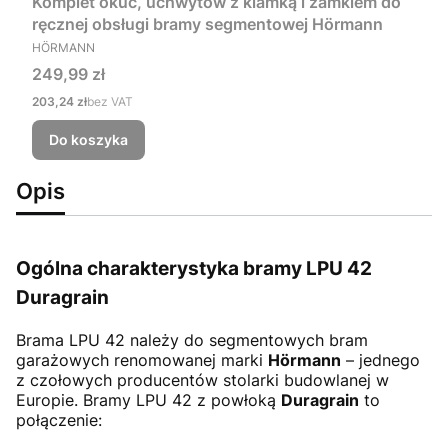
Komplet okuć, uchwytów z klamką i zamkiem do
ręcznej obsługi bramy segmentowej Hörmann
PRODUCENT
HÖRMANN
Cena
249,99 zł
Cena
203,24 zł
bez VAT
Do koszyka
Opis
Ogólna charakterystyka bramy LPU 42
Duragrain
Brama LPU 42
należy do segmentowych bram
garażowych renomowanej marki
Hörmann
– jednego
z czołowych producentów stolarki budowlanej w
Europie. Bramy LPU 42 z powłoką
Duragrain
to
połączenie: