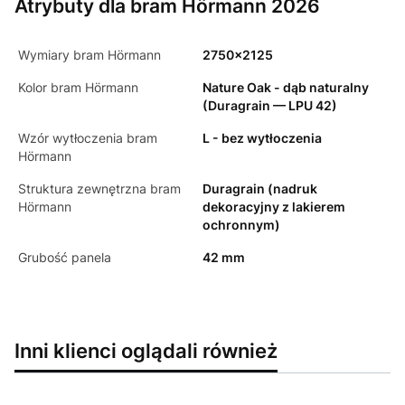
Atrybuty dla bram Hörmann 2026
Wymiary bram Hörmann
2750x2125
Kolor bram Hörmann
Nature Oak - dąb naturalny
(Duragrain — LPU 42)
Wzór wytłoczenia bram
L - bez wytłoczenia
Hörmann
Struktura zewnętrzna bram
Duragrain (nadruk
Hörmann
dekoracyjny z lakierem
ochronnym)
Grubość panela
42 mm
Inni klienci oglądali również