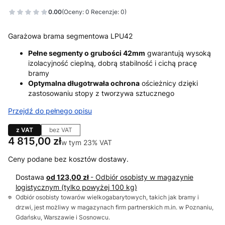
0.00
(Oceny: 0 Recenzje: 0)
Garażowa brama segmentowa LPU42
Pełne segmenty o grubości 42mm
gwarantują wysoką
izolacyjność cieplną, dobrą stabilność i cichą pracę
bramy
Optymalna długotrwała ochrona
ościeżnicy dzięki
zastosowaniu stopy z tworzywa sztucznego
Przejdź do pełnego opisu
z VAT
bez VAT
Cena
4 815,00 zł
w tym 23% VAT
w tym
23%
VAT
Ceny podane bez kosztów dostawy.
Dostawa
od 123,00 zł
- Odbiór osobisty w magazynie
logistycznym (tylko powyżej 100 kg)
Odbiór osobisty towarów wielkogabarytowych, takich jak bramy i
drzwi, jest możliwy w magazynach firm partnerskich m.in. w Poznaniu,
Gdańsku, Warszawie i Sosnowcu.