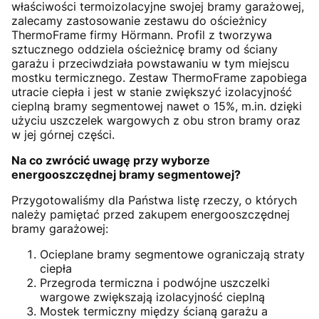
właściwości termoizolacyjne swojej bramy garażowej,
zalecamy zastosowanie zestawu do ościeżnicy
ThermoFrame firmy Hörmann. Profil z tworzywa
sztucznego oddziela ościeżnicę bramy od ściany
garażu i przeciwdziała powstawaniu w tym miejscu
mostku termicznego. Zestaw ThermoFrame zapobiega
utracie ciepła i jest w stanie zwiększyć izolacyjność
cieplną bramy segmentowej nawet o 15%, m.in. dzięki
użyciu uszczelek wargowych z obu stron bramy oraz
w jej górnej części.
Na co zwrócić uwagę przy wyborze
energooszczędnej bramy segmentowej?
Przygotowaliśmy dla Państwa listę rzeczy, o których
należy pamiętać przed zakupem energooszczędnej
bramy garażowej:
Ocieplane bramy segmentowe ograniczają straty
ciepła
Przegroda termiczna i podwójne uszczelki
wargowe zwiększają izolacyjność cieplną
Mostek termiczny między ścianą garażu a