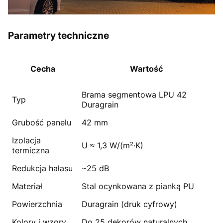
Parametry techniczne
Cecha
Wartość
Brama segmentowa LPU 42
Typ
Duragrain
Grubość panelu
42 mm
Izolacja
U ≈ 1,3 W/(m²·K)
termiczna
Redukcja hałasu
~25 dB
Materiał
Stal ocynkowana z pianką PU
Powierzchnia
Duragrain (druk cyfrowy)
Kolory i wzory
Do 25 dekorów naturalnych