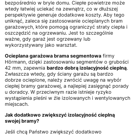
bezpośrednio w bryle domu. Ciepłe powietrze może
wtedy łatwiej uciekać na zewnątrz, co w dłuższej
perspektywie generuje dodatkowe koszty. Aby tego
uniknąć, zaleca się zastosowanie ocieplanych bram
garażowych, które pomogą ograniczyć straty ciepła i
oszczędzić na ogrzewaniu. Jest to szczególnie
ważne, gdy garaż jest ogrzewany lub
wykorzystywany jako warsztat.
Ocieplana garażowa brama segmentowa
firmy
Hörmann, dzięki zastosowaniu segmentów o grubości
42 mm, zapewnia
bardzo dobrą izolacyjność cieplną
.
Zwłaszcza wtedy, gdy ściany garażu są bardzo
dobrze ocieplone, należy zwrócić uwagę na wybór
ciepłej bramy garażowej, a najlepiej zasięgnąć porady
u doradcy. W przeciwnym razie istnieje ryzyko
wystąpienia pleśni w źle izolowanych i wentylowanych
miejscach.
Jak dodatkowo zwiększyć izolacyjność cieplną
swojej bramy?
Jeśli chcą Państwo zwiększyć dodatkowo