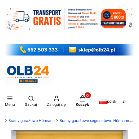
Produkty w koszyku: 0. Z
Otwórz wyszukiwarkę
polski
zł
Menu
Szukaj
Zaloguj się
Koszyk
my
Bramy garażowe Hörmann
Bramy garażowe segmentowe Hörmann LPU 42