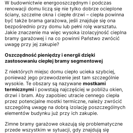
W budownictwie energooszczędnym i podczas
renowacji domu liczą się nie tylko dobrze ocieplone
ściany, szczelne okna i ciepłe drzwi – ciepła powinna
być także brama garażowa, jeśli znajduje się ona
bezpośrednio przy domu lub pełni rolę warsztatu.
Jakie znaczenie ma więc wysoka izolacyjność cieplna
bramy garażowej i na co powinni Państwo zwrócić
uwagę przy jej zakupie?
Oszczędność pieniędzy i energii dzięki
zastosowaniu ciepłej bramy segmentowej
Z niektórych miejsc domu ciepło ucieka szybciej,
ponieważ jego przewodzenie jest tam szczególnie
wysokie. Te obszary są nazywane
mostkami
termicznymi
i powstają najczęściej w pobliżu okien,
drzwi i bram. Aby zapobiec utracie cennego ciepła
przez potencjalne mostki termiczne, należy zwrócić
szczególną uwagę na dobrą izolację poszczególnych
elementów budynku już przy ich zakupie.
Zimne bramy garażowe okazują się problematyczne
przede wszystkim w sytuacji, gdy znajdują się