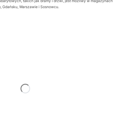
barytowych, takich jak bramy i drzwi, jest możliwy w magazynach
iu, Gdańsku, Warszawie i Sosnowcu.
żnić się ceną
Frame
Opcjonalne
trz
Opcjonalne