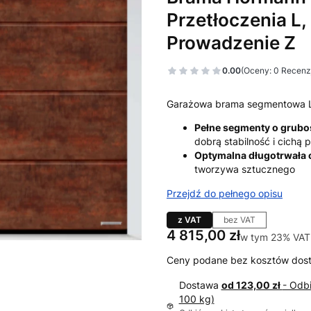
Przetłoczenia L,
Prowadzenie Z
0.00
(Oceny: 0 Recenzj
Garażowa brama segmentowa 
Pełne segmenty o grub
dobrą stabilność i cichą
Optymalna długotrwała
tworzywa sztucznego
Przejdź do pełnego opisu
z VAT
bez VAT
Cena
4 815,00 zł
w tym 23% VAT
w tym
23%
VAT
Ceny podane bez kosztów dos
Dostawa
od 123,00 zł
- Odb
100 kg)