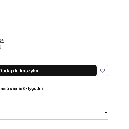
czenia i pielęgnacji
Opcjonalne
ść:
ć
Dodaj do koszyka
zamówienie 6-tygodni