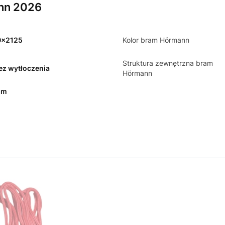
nn 2026
0x2125
Kolor bram Hörmann
Struktura zewnętrzna bram
bez wytłoczenia
Hörmann
mm