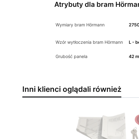
Atrybuty dla bram Hörma
Wymiary bram Hörmann
275
Wzór wytłoczenia bram Hörmann
L - 
Grubość panela
42 
Inni klienci oglądali również