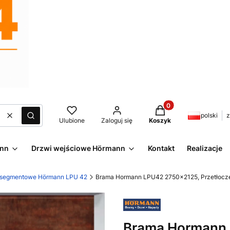
Produkty w koszyku:
polski
z
Wyczyść
Szukaj
Ulubione
Zaloguj się
Koszyk
ann
Drzwi wejściowe Hörmann
Kontakt
Realizacje
 segmentowe Hörmann LPU 42
Brama Hormann LPU42 2750x2125, Przetłoczeni
Brama Hormann 