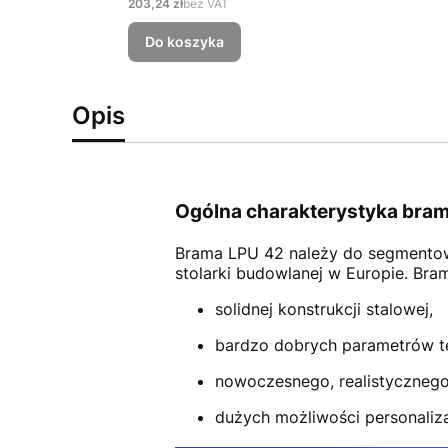
Cena
203,24 zł
bez VAT
Do koszyka
Opis
Ogólna charakterystyka bram
Brama LPU 42
należy do segmento
stolarki budowlanej w Europie. Br
solidnej konstrukcji stalowej,
bardzo dobrych parametrów t
nowoczesnego, realistycznego
dużych możliwości personalizac