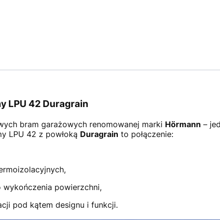
y LPU 42 Duragrain
wych bram garażowych renomowanej marki
Hörmann
– je
amy LPU 42 z powłoką
Duragrain
to połączenie:
ermoizolacyjnych,
 wykończenia powierzchni,
ji pod kątem designu i funkcji.