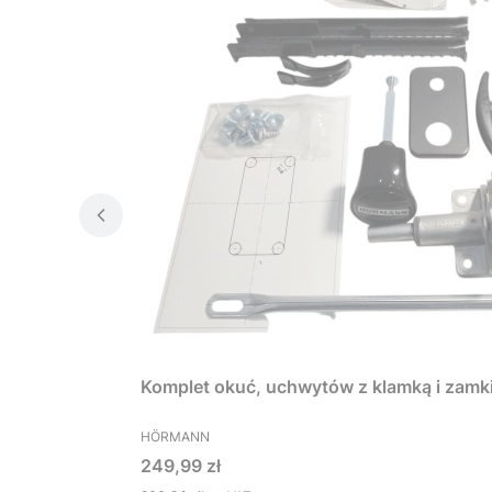
Komplet okuć, uchwytów z klamką i zamk
PRODUCENT
HÖRMANN
Cena
249,99 zł