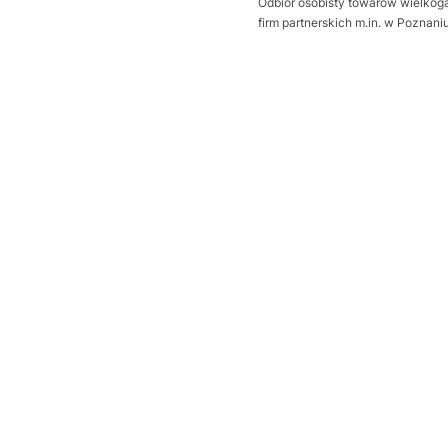
Odbiór osobisty towarów wielkoga
firm partnerskich m.in. w Poznan
Wybierz wariant produktu:
Poszczególne warianty mogą ró
*
Sposób otwierania bramy
Wybierz
Dodatkowa uszczelka Thermo
Wybierz
Próg uszczelniający
Opcjonalne
Wybierz
wysprzęglenie napędu z zewną
Wybierz