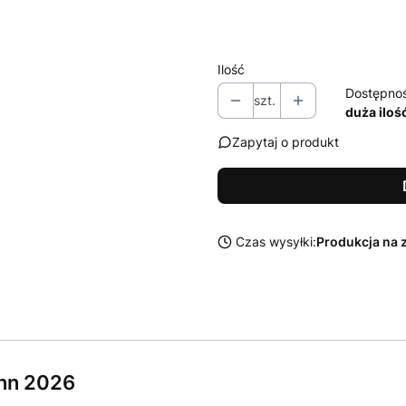
Wybierz
Ilość
Dostępno
szt.
duża iloś
Zapytaj o produkt
Czas wysyłki:
Produkcja na 
nn 2026