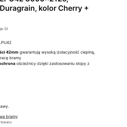
 Duragrain, kolor Cherry +
e: 0)
LPU42
ości 42mm
gwarantują wysoką izolacyjność cieplną,
 pracę bramy
 ochrona
ościeżnicy dzięki zastosowaniu stopy z
T
tawy.
awa bramy
 towaru