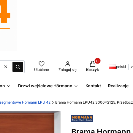
Produkty w koszyku:
polski
z
Wyczyść
Szukaj
Ulubione
Zaloguj się
Koszyk
ann
Drzwi wejściowe Hörmann
Kontakt
Realizacje
 segmentowe Hörmann LPU 42
Brama Hormann LPU42 3000x2125, Przetłoczen
Brama Hormann