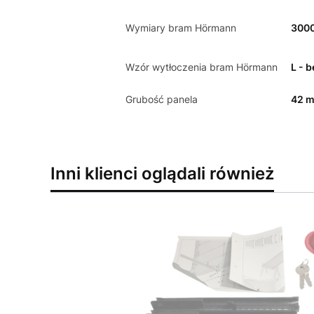
Wymiary bram Hörmann
300
Wzór wytłoczenia bram Hörmann
L - 
Grubość panela
42 
Inni klienci oglądali również