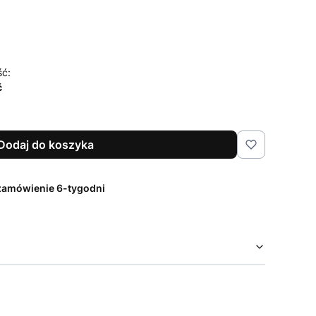
ść:
ć
Dodaj do koszyka
zamówienie 6-tygodni