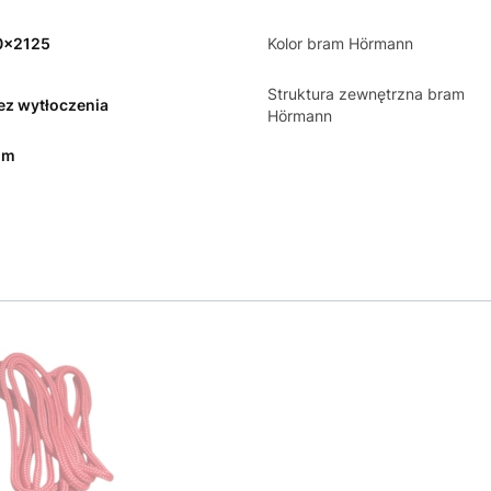
0x2125
Kolor bram Hörmann
Struktura zewnętrzna bram
bez wytłoczenia
Hörmann
mm