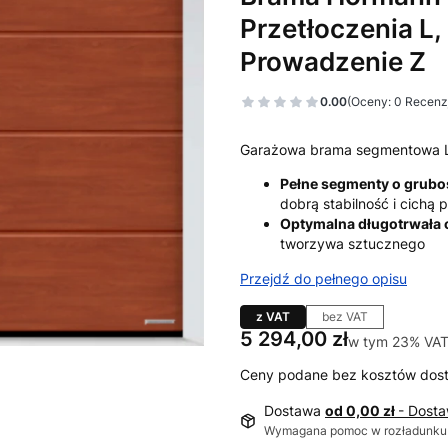
Przetłoczenia L,
Prowadzenie Z
0.00
(Oceny: 0 Recenzj
Garażowa brama segmentowa 
Pełne segmenty o grub
dobrą stabilność i cichą
Optymalna długotrwała
tworzywa sztucznego
Przejdź do pełnego opisu
z VAT
bez VAT
Cena
5 294,00 zł
w tym 23% VAT
w tym
23%
VA
Ceny podane bez kosztów dos
Dostawa
od 0,00 zł
- Dost
Wymagana pomoc w rozładunku