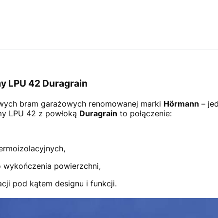
y LPU 42 Duragrain
wych bram garażowych renomowanej marki
Hörmann
– je
amy LPU 42 z powłoką
Duragrain
to połączenie:
ermoizolacyjnych,
 wykończenia powierzchni,
ji pod kątem designu i funkcji.