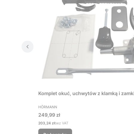
Komplet okuć, uchwytów z klamką i zamk
PRODUCENT
HÖRMANN
Cena
249,99 zł
Cena
203,24 zł
bez VAT