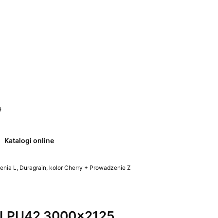
 0. Zobacz szczegóły
ł
Katalogi online
ia L, Duragrain, kolor Cherry + Prowadzenie Z
 LPU42 3000x2125,