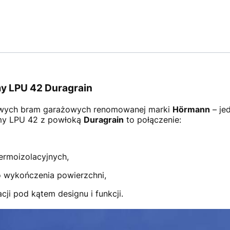
y LPU 42 Duragrain
wych bram garażowych renomowanej marki
Hörmann
– je
amy LPU 42 z powłoką
Duragrain
to połączenie:
ermoizolacyjnych,
 wykończenia powierzchni,
ji pod kątem designu i funkcji.