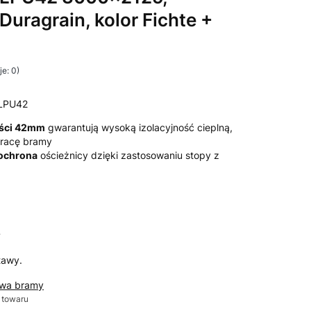
 Duragrain, kolor Fichte +
e: 0)
LPU42
ości 42mm
gwarantują wysoką izolacyjność cieplną,
 pracę bramy
 ochrona
ościeżnicy dzięki zastosowaniu stopy z
T
tawy.
awa bramy
 towaru