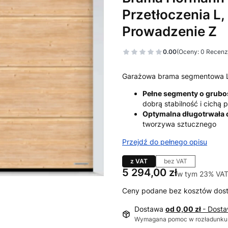
Przetłoczenia L,
Prowadzenie Z
0.00
(Oceny: 0 Recenzj
Garażowa brama segmentowa 
Pełne segmenty o grub
dobrą stabilność i cichą
Optymalna długotrwała
tworzywa sztucznego
Przejdź do pełnego opisu
z VAT
bez VAT
Cena
5 294,00 zł
w tym 23% VAT
w tym
23%
VA
Ceny podane bez kosztów dos
Dostawa
od 0,00 zł
- Dost
Wymagana pomoc w rozładunku