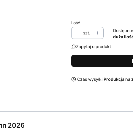
Wybierz
Ilość
Dostępno
szt.
duża iloś
Zapytaj o produkt
Czas wysyłki:
Produkcja na 
nn 2026