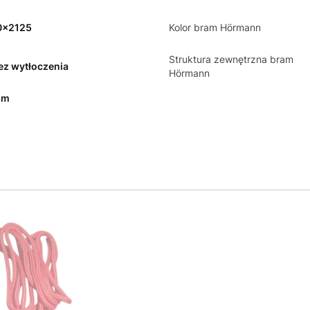
0x2125
Kolor bram Hörmann
Struktura zewnętrzna bram
bez wytłoczenia
Hörmann
mm