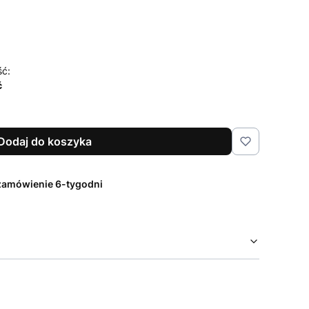
ść:
ć
Dodaj do koszyka
zamówienie 6-tygodni