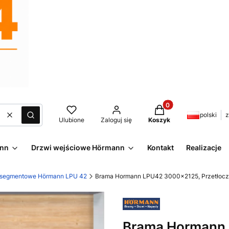
Produkty w koszyku:
polski
z
Wyczyść
Szukaj
Ulubione
Zaloguj się
Koszyk
ann
Drzwi wejściowe Hörmann
Kontakt
Realizacje
 segmentowe Hörmann LPU 42
Brama Hormann LPU42 3000x2125, Przetłoczeni
Brama Hormann