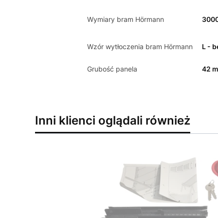
Wymiary bram Hörmann
300
Wzór wytłoczenia bram Hörmann
L - 
Grubość panela
42 
Inni klienci oglądali również