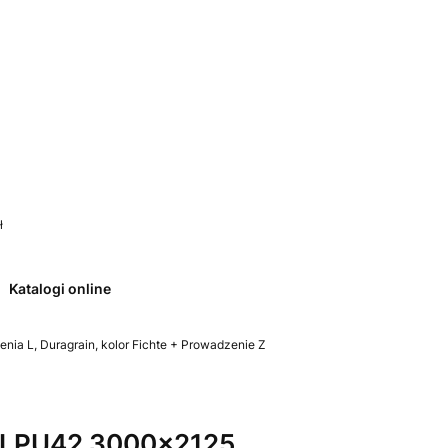
 0. Zobacz szczegóły
ł
Katalogi online
a L, Duragrain, kolor Fichte + Prowadzenie Z
 LPU42 3000x2125,