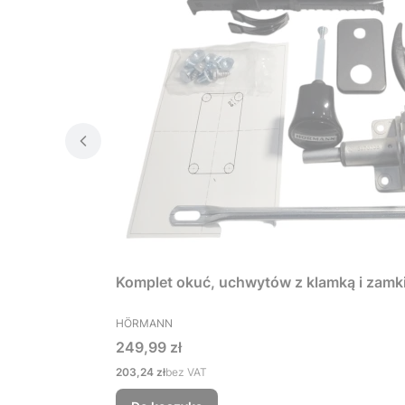
Komplet okuć, uchwytów z klamką i zamk
PRODUCENT
HÖRMANN
Cena
249,99 zł
Cena
203,24 zł
bez VAT