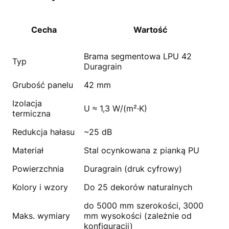
Cecha
Wartość
Brama segmentowa LPU 42
Typ
Duragrain
Grubość panelu
42 mm
Izolacja
U ≈ 1,3 W/(m²·K)
termiczna
Redukcja hałasu
~25 dB
Materiał
Stal ocynkowana z pianką PU
Powierzchnia
Duragrain (druk cyfrowy)
Kolory i wzory
Do 25 dekorów naturalnych
do 5000 mm szerokości, 3000
Maks. wymiary
mm wysokości (zależnie od
konfiguracji)