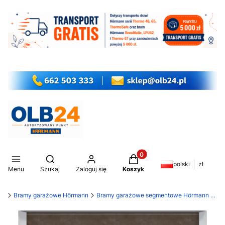
Produkty w koszyku: 0. Z
Otwórz wyszukiwarkę
polski
zł
Menu
Szukaj
Zaloguj się
Koszyk
my
Bramy garażowe Hörmann
Bramy garażowe segmentowe Hörmann LPU 42