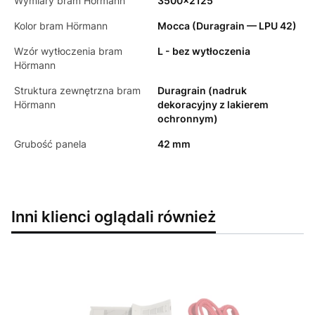
Wymiary bram Hörmann
3500x2125
Kolor bram Hörmann
Mocca (Duragrain — LPU 42)
Wzór wytłoczenia bram
L - bez wytłoczenia
Hörmann
Struktura zewnętrzna bram
Duragrain (nadruk
Hörmann
dekoracyjny z lakierem
ochronnym)
Grubość panela
42 mm
Inni klienci oglądali również