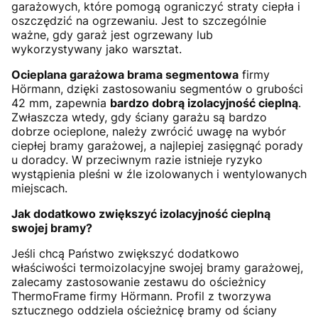
garażowych, które pomogą ograniczyć straty ciepła i
oszczędzić na ogrzewaniu. Jest to szczególnie
ważne, gdy garaż jest ogrzewany lub
wykorzystywany jako warsztat.
Ocieplana garażowa brama segmentowa
firmy
Hörmann, dzięki zastosowaniu segmentów o grubości
42 mm, zapewnia
bardzo dobrą izolacyjność cieplną
.
Zwłaszcza wtedy, gdy ściany garażu są bardzo
dobrze ocieplone, należy zwrócić uwagę na wybór
ciepłej bramy garażowej, a najlepiej zasięgnąć porady
u doradcy. W przeciwnym razie istnieje ryzyko
wystąpienia pleśni w źle izolowanych i wentylowanych
miejscach.
Jak dodatkowo zwiększyć izolacyjność cieplną
swojej bramy?
Jeśli chcą Państwo zwiększyć dodatkowo
właściwości termoizolacyjne swojej bramy garażowej,
zalecamy zastosowanie zestawu do ościeżnicy
ThermoFrame firmy Hörmann. Profil z tworzywa
sztucznego oddziela ościeżnicę bramy od ściany