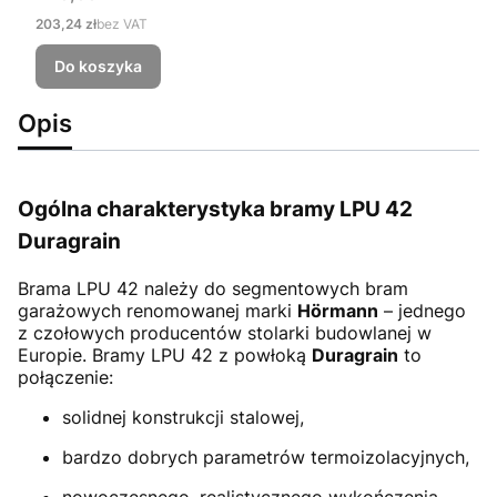
Cena
203,24 zł
bez VAT
Do koszyka
Opis
Ogólna charakterystyka bramy LPU 42
Duragrain
Brama LPU 42
należy do segmentowych bram
garażowych renomowanej marki
Hörmann
– jednego
z czołowych producentów stolarki budowlanej w
Europie. Bramy LPU 42 z powłoką
Duragrain
to
połączenie:
solidnej konstrukcji stalowej,
bardzo dobrych parametrów termoizolacyjnych,
nowoczesnego, realistycznego wykończenia