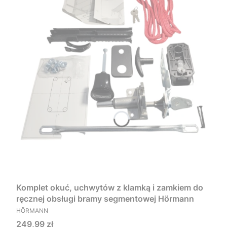
Komplet okuć, uchwytów z klamką i zamkiem do
ręcznej obsługi bramy segmentowej Hörmann
PRODUCENT
HÖRMANN
Cena
249,99 zł