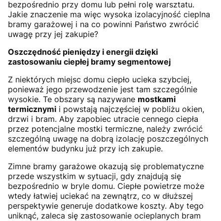
bezpośrednio przy domu lub pełni rolę warsztatu.
Jakie znaczenie ma więc wysoka izolacyjność cieplna
bramy garażowej i na co powinni Państwo zwrócić
uwagę przy jej zakupie?
Oszczędność pieniędzy i energii dzięki
zastosowaniu ciepłej bramy segmentowej
Z niektórych miejsc domu ciepło ucieka szybciej,
ponieważ jego przewodzenie jest tam szczególnie
wysokie. Te obszary są nazywane
mostkami
termicznymi
i powstają najczęściej w pobliżu okien,
drzwi i bram. Aby zapobiec utracie cennego ciepła
przez potencjalne mostki termiczne, należy zwrócić
szczególną uwagę na dobrą izolację poszczególnych
elementów budynku już przy ich zakupie.
Zimne bramy garażowe okazują się problematyczne
przede wszystkim w sytuacji, gdy znajdują się
bezpośrednio w bryle domu. Ciepłe powietrze może
wtedy łatwiej uciekać na zewnątrz, co w dłuższej
perspektywie generuje dodatkowe koszty. Aby tego
uniknąć, zaleca się zastosowanie ocieplanych bram