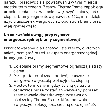
garażu i przeciwdziała powstawaniu w tym miejscu
mostku termicznego. Zestaw ThermoFrame zapobiega
utracie ciepła i jest w stanie zwiększyć izolacyjność
cieplną bramy segmentowej nawet o 15%, m.in. dzięki
użyciu uszczelek wargowych z obu stron bramy oraz
w jej górnej części.
Na co zwrócić uwagę przy wyborze
energooszczędnej bramy segmentowej?
Przygotowaliśmy dla Państwa listę rzeczy, o których
należy pamiętać przed zakupem energooszczędnej
bramy garażowej:
Ocieplane bramy segmentowe ograniczają straty
ciepła
Przegroda termiczna i podwójne uszczelki
wargowe zwiększają izolacyjność cieplną
Mostek termiczny między ścianą garażu a
ościeżnicą może zostać zniwelowany poprzez
zastosowanie dodatkowego zestawu do
ościeżnicy ThermoFrame, która pozwala
zwiększyć izolacyjność cieplną o kolejne 15%