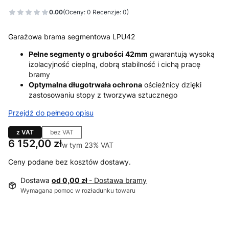
0.00
(Oceny: 0 Recenzje: 0)
Garażowa brama segmentowa LPU42
Pełne segmenty o grubości 42mm
gwarantują wysoką
izolacyjność cieplną, dobrą stabilność i cichą pracę
bramy
Optymalna długotrwała ochrona
ościeżnicy dzięki
zastosowaniu stopy z tworzywa sztucznego
Przejdź do pełnego opisu
z VAT
bez VAT
Cena
6 152,00 zł
w tym 23% VAT
w tym
23%
VAT
Ceny podane bez kosztów dostawy.
Dostawa
od 0,00 zł
- Dostawa bramy
Wymagana pomoc w rozładunku towaru
Wybierz wariant produktu: